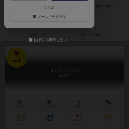
または
メールで会員登録
しばらく表示しない
1
No.
タンクスプラス
Tanks +
2人用
30～90分
10歳～
1件
11
9
3
26
興味あり
経験あり
お気に入り
持ってる