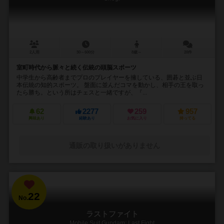
2人用
30～600分
8歳～
20件
室町時代から脈々と続く伝統の頭脳スポーツ
中学生から高齢者までプロのプレイヤーを擁している、囲碁と並ぶ日
本伝統の知的スポーツ。 盤面に並んだコマを動かし、相手の王を取っ
たら勝ち。という所はチェスと一緒ですが、『...
62
2277
259
957
興味あり
経験あり
お気に入り
持ってる
通販の取り扱いがありません
22
No.
ラストファイト
Mobile Suit Gundam: Last Fight