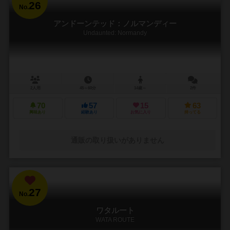
26
No.
アンドーンテッド：ノルマンディー
Undaunted: Normandy
2人用
45～60分
14歳～
2件
70
57
15
63
興味あり
経験あり
お気に入り
持ってる
通販の取り扱いがありません
27
No.
ワタルート
WATA ROUTE