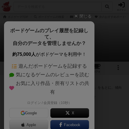
ログイン
閉じる
ボドゲーマTOP
ボードゲームの検索
耳川の戦い
次のおすすめボードゲ
ボードゲームのプレイ履歴を記録し
て、
耳川の戦い
自分のデータを管理しませんか？
次のおすすめボードゲーム
約75,000人
がボドゲーマを利用中！
遊んだボードゲームを記録する
2
1
1
トップ
画像
動画
レビュー
カフェ
気になるゲームのレビューを読む
『耳川の戦い』が好きな方へのおすすめ
お気に入り作品・所有リストの共
このゲームのトップページで投票された「プレイ感の評価」をもとに、傾向
有
が近いボードゲームをランキング形式で紹介します。
※リストには一定の投票数がある作品のみを表示しています
ログイン / 会員登録（10秒）
Google
X
Apple
Facebook