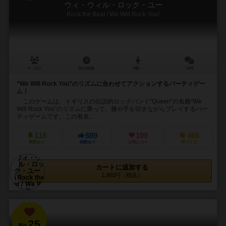
ウィ・ウィル・ロック・ユー
Rock the Beat / We Will Rock You!
4～12人
30分前後
8歳～
12件
“We Will Rock You”のリズムに合わせてアクションするパーティゲー
ム！
このゲームは、イギリスの伝説的ロックバンド“Queen”の名曲“We
Will Rock You”のリズムに乗って、膝や手を叩きながらプレイするパー
ティゲームです。この有名...
118
689
109
466
興味あり
経験あり
お気に入り
持ってる
カートに追加する
1,980円（税込）
25
No.