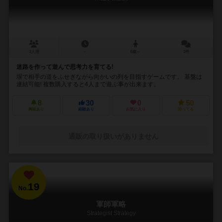
2人用
－
6歳～
2件
迷路を作って遊んで思考力を育てる!
塀で相手の道をふせぎながら向かいの列を目指すゲームです。 基盤は
連結可能! 複数購入すると4人まで遊ぶ事が出来ます。
8
30
0
50
興味あり
経験あり
お気に入り
持ってる
通販の取り扱いがありません
19
No.
軍師軍略
Strategist Strategy