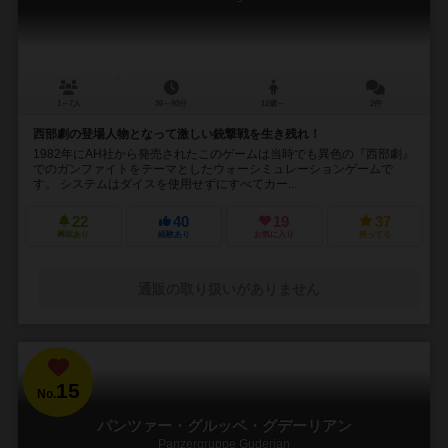
1～7人
30～90分
12歳～
2件
西部劇の登場人物となって激しい銃撃戦を生き残れ！
1982年にAH社から発売されたこのゲームは当時でも異色の『西部劇』
でのガンファイトをテーマとしたウォーシミュレーションゲームで
す。 システムはダイスを使用せずにすべてカー...
22
40
19
37
興味あり
経験あり
お気に入り
持ってる
通販の取り扱いがありません
15
No.
パンツァー・グルッペ・グデーリアン
Panzergruppe Guderian