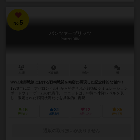
5
No.
パンツァーブリッツ
PanzerBlitz
2人用
90分前後
12歳～
3件
WW2東部戦線における戦術戦闘を精密に再現した記念碑的な傑作！
1970年代に、アバロンヒル社から発売された戦術級シミュレーション
ボードウォーゲームの代表作。 ユニットは、中隊〜小隊レベルを表
し、限定された戦闘状況だけを具体的に再現...
16
31
12
35
興味あり
経験あり
お気に入り
持ってる
通販の取り扱いがありません