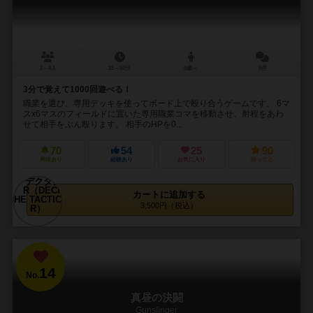
2～4人
15～60分
8歳～
6件
3分で覚えて1000回遊べる！
職業を選び、専用デッキを使ってボード上で殴り合うゲームです。 6マ
スx6マスのフィールドに置いた専用職業コマを移動させ、射程をあわ
せて相手をぶん殴ります。 相手のHPを0...
70
54
25
90
興味あり
経験あり
お気に入り
持ってる
カートに追加する
3,500円（税込）
14
No.
真昼の決闘
Gunslinger