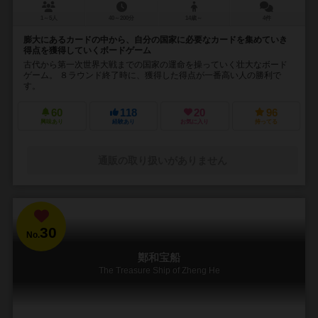
1～5人
40～200分
14歳～
4件
膨大にあるカードの中から、自分の国家に必要なカードを集めていき
得点を獲得していくボードゲーム
古代から第一次世界大戦までの国家の運命を操っていく壮大なボード
ゲーム。 ８ラウンド終了時に、獲得した得点が一番高い人の勝利で
す。
60
118
20
96
興味あり
経験あり
お気に入り
持ってる
通販の取り扱いがありません
30
No.
鄭和宝船
The Treasure Ship of Zheng He