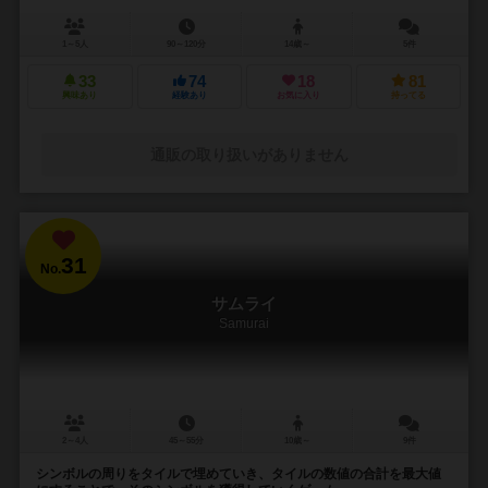
1～5人
90～120分
14歳～
5件
33
74
18
81
興味あり
経験あり
お気に入り
持ってる
通販の取り扱いがありません
31
No.
サムライ
Samurai
2～4人
45～55分
10歳～
9件
シンボルの周りをタイルで埋めていき、タイルの数値の合計を最大値