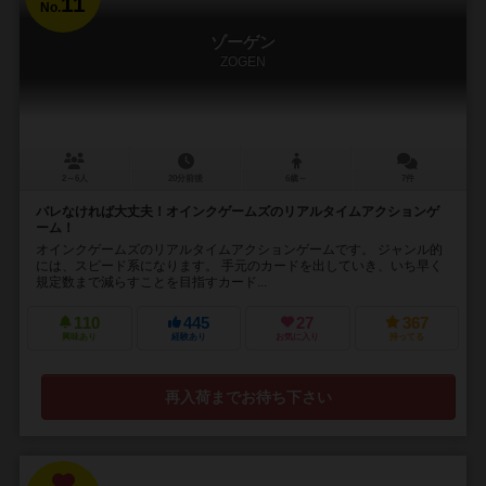
11
No.
ゾーゲン
ZOGEN
2～6人
20分前後
6歳～
7件
バレなければ大丈夫！オインクゲームズのリアルタイムアクションゲ
ーム！
オインクゲームズのリアルタイムアクションゲームです。 ジャンル的
には、スピード系になります。 手元のカードを出していき、いち早く
規定数まで減らすことを目指すカード...
110
445
27
367
興味あり
経験あり
お気に入り
持ってる
再入荷までお待ち下さい