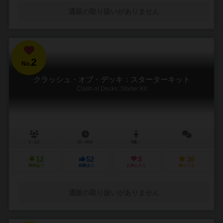
通販の取り扱いがありません
2
No.
クラッシュ・オブ・デッキ：スターターキット
Clash of Decks: Starter Kit
1～2人
15～30分
8歳～
－
12
52
8
36
興味あり
経験あり
お気に入り
持ってる
通販の取り扱いがありません