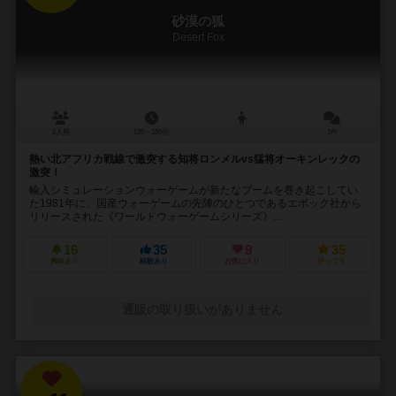
砂漠の狐
Desert Fox
2人用
120～180分
1件
熱い北アフリカ戦線で激突する知将ロンメルvs猛将オーキンレックの
激突！
輸入シミュレーションウォーゲームが新たなブームを巻き起こしてい
た1981年に、国産ウォーゲームの先陣のひとつであるエポック社から
リリースされた《ワールドウォーゲームシリーズ》...
16
35
9
35
興味あり
経験あり
お気に入り
持ってる
通販の取り扱いがありません