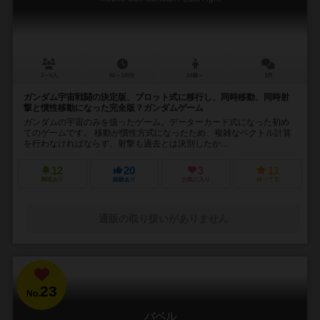
2～6人
60～120分
14歳～
1件
ガンダム宇宙戦闘の決定版、プロット式に移行し、同時移動、同時射
撃と慣性移動になった完全版？ガンダムゲーム
ガンダムの宇宙のみを扱ったゲーム。データーカード式になった初め
てのゲームです。 移動が慣性方式になったため、複雑なベクトル計算
を行わなければならず、射撃も過去とは決別したか...
12
20
3
11
興味あり
経験あり
お気に入り
持ってる
通販の取り扱いがありません
23
No.
バベル