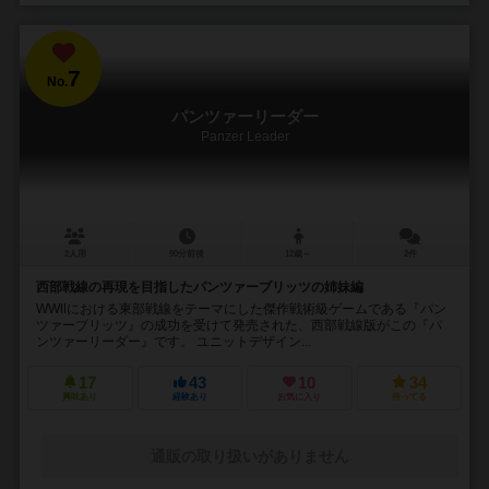
7
No.
パンツァーリーダー
Panzer Leader
2人用
90分前後
12歳～
2件
西部戦線の再現を目指したパンツァーブリッツの姉妹編
WWⅡにおける東部戦線をテーマにした傑作戦術級ゲームである『パン
ツァーブリッツ』の成功を受けて発売された、西部戦線版がこの『パ
ンツァーリーダー』です。 ユニットデザイン...
17
43
10
34
興味あり
経験あり
お気に入り
持ってる
通販の取り扱いがありません