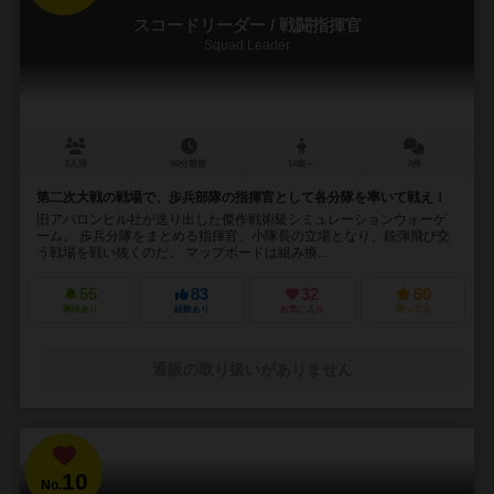
スコードリーダー / 戦闘指揮官
Squad Leader
2人用
60分前後
14歳～
4件
第二次大戦の戦場で、歩兵部隊の指揮官として各分隊を率いて戦え！
旧アバロンヒル社が送り出した傑作戦術級シミュレーションウォーゲ
ーム。 歩兵分隊をまとめる指揮官、小隊長の立場となり、銃弾飛び交
う戦場を戦い抜くのだ。 マップボードは組み換...
55
83
32
60
興味あり
経験あり
お気に入り
持ってる
通販の取り扱いがありません
10
No.