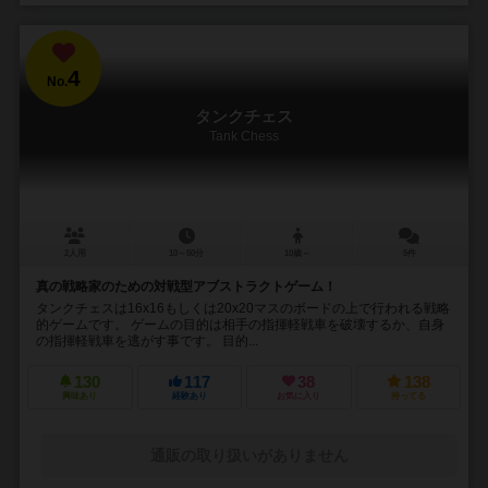
4
No.
タンクチェス
Tank Chess
2人用
10～50分
10歳～
5件
真の戦略家のための対戦型アブストラクトゲーム！
タンクチェスは16x16もしくは20x20マスのボードの上で行われる戦略
的ゲームです。 ゲームの目的は相手の指揮軽戦車を破壊するか、自身
の指揮軽戦車を逃がす事です。 目的...
130
117
38
138
興味あり
経験あり
お気に入り
持ってる
通販の取り扱いがありません