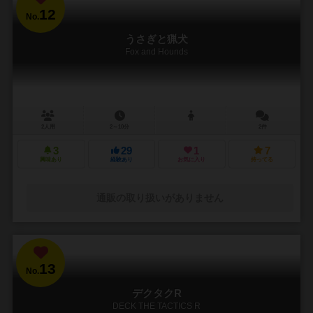
12
No.
うさぎと猟犬
Fox and Hounds
2人用
2～10分
2件
3
29
1
7
興味あり
経験あり
お気に入り
持ってる
通販の取り扱いがありません
13
No.
デクタクR
DECK THE TACTICS R