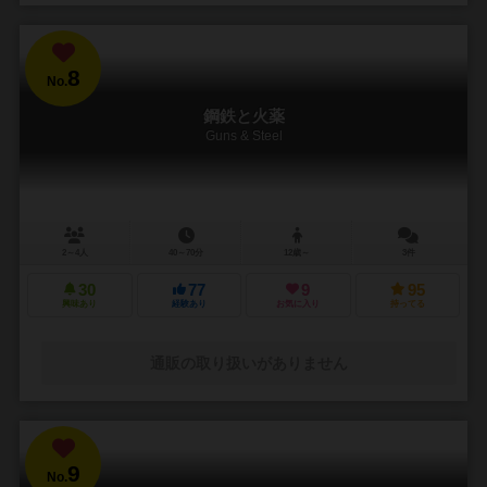
8
No.
鋼鉄と火薬
Guns & Steel
2～4人
40～70分
12歳～
3件
30
77
9
95
興味あり
経験あり
お気に入り
持ってる
通販の取り扱いがありません
9
No.