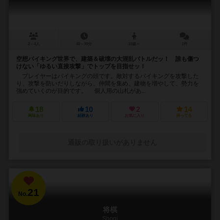
2～4人
40～90分
10歳～
1件
空想バイキング世界で、建築＆破壊の大混乱バトルだッ！ 誰も傷つ
けない「ゆるい直接攻撃」でトップを目指せッ！
プレイヤーはバイキングの頭です。敵対するバイキングを攻撃した
り、攻撃を防いだりしながら、仲間を集め、建物を増やして、勢力を
強めていくのが目的です。 個人用の山札があ...
18
10
2
14
興味あり
経験あり
お気に入り
持ってる
通販の取り扱いがありません
21
No.
将棋
Shogi