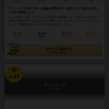
2～5人
40～80分
8歳～
13件
ファンタジー世界で様々な種族が覇権を争い激突する！各地を占領し
てお金を獲得しよう
小さな領土に住むファンタジー世界の各種族たち。その小さな世界で
征服と支配を争いながらお金を徴収していきます。 このボードゲーム
は、1つの種族を率いながら土地を占領し、時...
385
862
182
587
興味あり
経験あり
お気に入り
持ってる
カートに追加する
7,700円（税込）
29
No.
ネイションズ
Nations