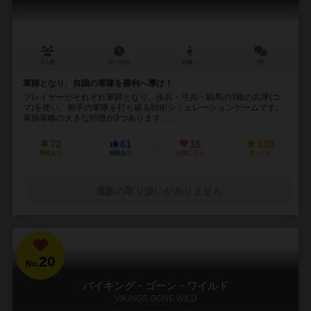
2人用
30～60分
14歳～
5件
軍師となり、自国の軍隊を勝利へ導け！
プレイヤーがそれぞれ軍師となり、歩兵・弓兵・騎馬の3種の兵隊(コ
マ)を使い、相手の軍隊を打ち破る戦術シミュレーションゲームです。
軍師軍略の大きな特徴が3つあります。 ...
72
61
16
108
興味あり
経験あり
お気に入り
持ってる
通販の取り扱いがありません
20
No.
バイキング・ゴーン・ワイルド
VIKINGS GONE WILD