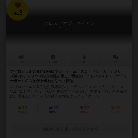
3
No.
クロス・オブ・アイアン
Cross of Iron
1～2人
60分前後
12歳～
2件
アバロンヒルの傑作戦術級ウォーゲーム「スコードリーダー」シリー
ズ第2作。シリーズの方向性を示し、現在の「アドバンスドスコードリ
ーダー」につながる礎石となった作品。
アバロンヒルが発売した戦術級ウォーゲーム「スコードリーダー」の
第2作にして、シリーズの今後の方向性を示した重要な作品。その系譜
は、現在もシリーズ作が発売され続けている「アドバ...
13
27
12
31
興味あり
経験あり
お気に入り
持ってる
通販の取り扱いがありません