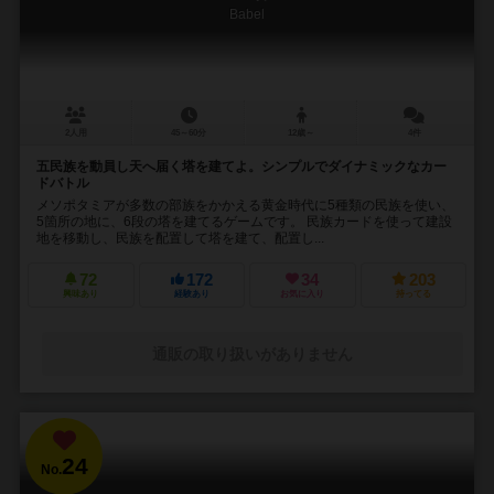
Babel
2人用
45～60分
12歳～
4件
五民族を動員し天へ届く塔を建てよ。シンプルでダイナミックなカー
ドバトル
メソポタミアが多数の部族をかかえる黄金時代に5種類の民族を使い、
5箇所の地に、6段の塔を建てるゲームです。 民族カードを使って建設
地を移動し、民族を配置して塔を建て、配置し...
72
172
34
203
興味あり
経験あり
お気に入り
持ってる
通販の取り扱いがありません
24
No.