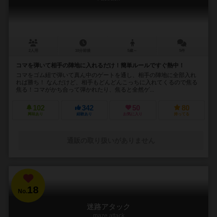
2人用
10分前後
5歳～
5件
コマを弾いて相手の陣地に入れるだけ！簡単ルールですぐ熱中！
コマをゴム紐で弾いて真ん中のゲートを通し、相手の陣地に全部入れ
れば勝ち！ なんだけど、相手もどんどんこっちに入れてくるので焦る
焦る！コマがかち合って弾かれたり、焦ると全然ゲ...
102
342
50
80
興味あり
経験あり
お気に入り
持ってる
通販の取り扱いがありません
18
No.
迷路アタック
maze attack