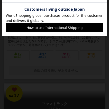
1～2人
60分前後
12歳～
3件
第二次世界大戦欧州上空の闘いを再現！
戦場において制空権の重要度が一気に増した時代1939～1945年ごろの
空中戦を再現したＳＬＧです。 システムは同時プロット＆同時解決シ
ステムですが、同高度の１へクスには１機...
12
37
13
30
興味あり
経験あり
お気に入り
持ってる
通販の取り扱いがありません
17
No.
ファストラック
Fastrack