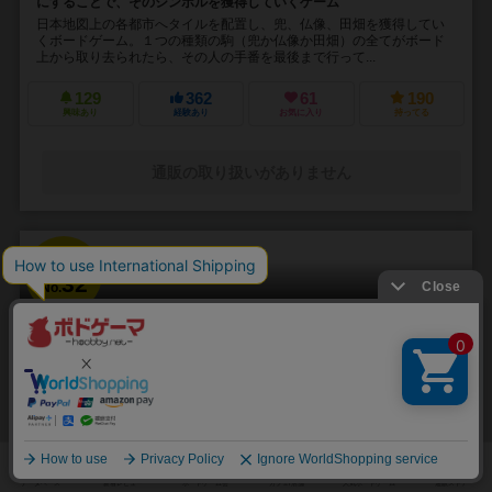
にすることで、そのシンボルを獲得していくゲーム
日本地図上の各都市へタイルを配置し、兜、仏像、田畑を獲得してい
くボードゲーム。１つの種類の駒（兜か仏像か田畑）の全てがボード
上から取り去られたら、その人の手番を最後まで行って...
129
362
61
190
興味あり
経験あり
お気に入り
持ってる
通販の取り扱いがありません
32
No.
数エーカーの雪
A Few Acres of Snow
2人用
60～120分
14歳～
11件