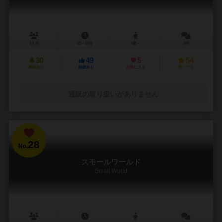
2人用
10～15分
6歳～
2件
30
49
5
54
興味あり
経験あり
お気に入り
持ってる
通販の取り扱いがありません
28
No.
スモールワールド
Small World