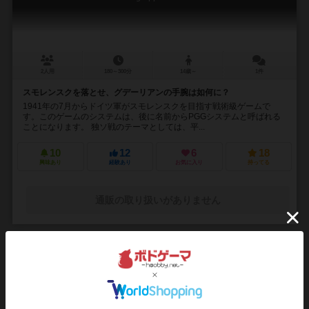
2人用
180～300分
14歳～
1件
スモレンスクを落とせ、グデーリアンの手腕は如何に？
1941年の7月からドイツ軍がスモレンスクを目指す戦術級ゲームで
す。このゲームのシステムは、後に名前からPGGシステムと呼ばれる
ことになります。 独ソ戦のテーマとしては、平...
10
12
6
18
興味あり
経験あり
お気に入り
持ってる
通販の取り扱いがありません
16
No.
ヨーロッパ上空の戦い / エアフォース
Air Force