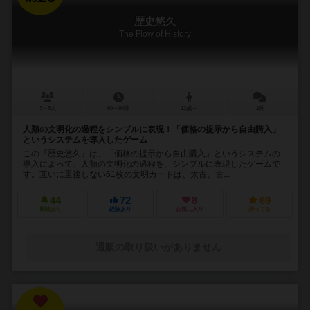
歴史悠久
The Flow of History
3～5人
60～90分
12歳～
2件
人類の文明化の過程をシンプルに表現！「価格の提示から自由購入」
というシステムを導入したゲーム
この『歴史悠久』は、「価格の提示から自由購入」というシステムの
導入によって、人類の文明化の過程を、シンプルに表現したゲームで
す。互いに重複しない61枚の文明カードは、太古、古...
44
72
8
69
興味あり
経験あり
お気に入り
持ってる
通販の取り扱いがありません