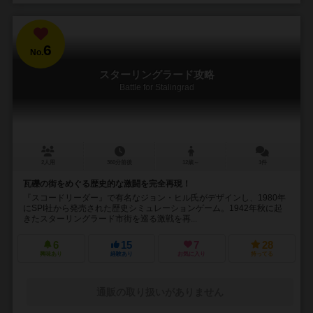
6
No.
スターリングラード攻略
Battle for Stalingrad
2人用
360分前後
12歳～
1件
瓦礫の街をめぐる歴史的な激闘を完全再現！
『スコードリーダー』で有名なジョン・ヒル氏がデザインし、1980年
にSPI社から発売された歴史シミュレーションゲーム。1942年秋に起
きたスターリングラード市街を巡る激戦を再...
6
15
7
28
興味あり
経験あり
お気に入り
持ってる
通販の取り扱いがありません