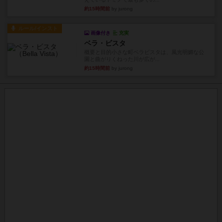
約15時間前
by jurong
ルール/インスト
画像付き
充実
ベラ・ビスタ
概要と目的小さな町ベラビスタは、風光明媚な公
園と曲がりくねった川が広が...
約15時間前
by jurong