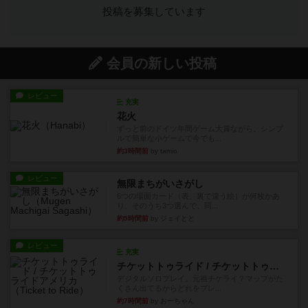
投稿を募集しています
会員の新しい投稿
レビュー
充実
花火
ずっと前のドイツ年間ゲーム大賞ながら、シンプ
ルで簡単な小ゲームで今でも...
約3時間前
by tamio
レビュー
無限まちがいさがし
6つの場面カード（表、裏で違う絵）が何枚かあ
り、そのうち3つ選んで、同...
約5時間前
by ジェイとと
レビュー
充実
チケットトゥライド / チケットトゥライドアメリカ
デジタルソロプレイ。元祖チケライ？マップがた
くさん出てるからどれをプレ...
約7時間前
by おーちゃん