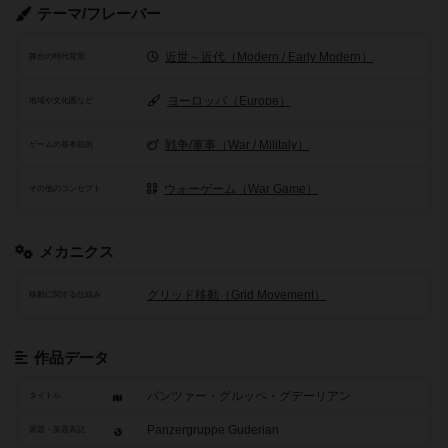
テーマ/フレーバー
近世～近代（Modern / Early Modern）
舞台の時代背景
ヨーロッパ（Europe）
地域や文化圏など
戦争/軍事（War / Militaly）
ゲームの基本目的
ウォーゲーム（War Game）
その他のコンセプト
メカニクス
グリッド移動（Grid Movement）
移動に関する仕組み
作品データ
パンツァー・グルッペ・グデーリアン
タイトル
Panzergruppe Guderian
原題・英題表記