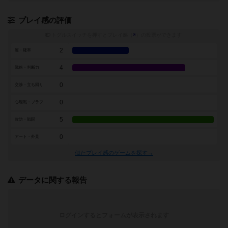
プレイ感の評価
トグルスイッチを押すとプレイ感（
※
）の投票ができます
2
運・確率
4
戦略・判断力
0
交渉・立ち回り
0
心理戦・ブラフ
5
攻防・戦闘
0
アート・外見
似たプレイ感のゲームを探す→
データに関する報告
ログインするとフォームが表示されます