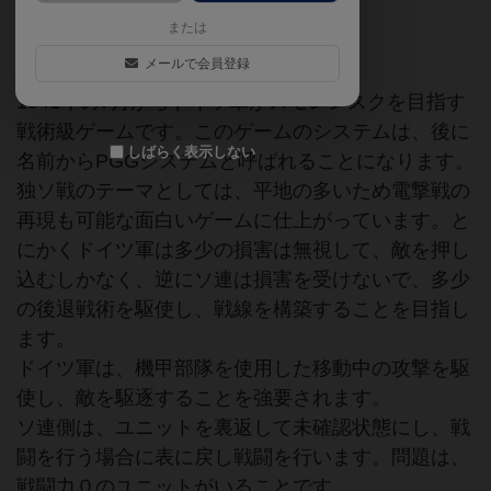
または
絶版
戦術級
第二次世界大戦
メールで会員登録
1941年の7月からドイツ軍がスモレンスクを目指す
戦術級ゲームです。このゲームのシステムは、後に
しばらく表示しない
名前からPGGシステムと呼ばれることになります。
独ソ戦のテーマとしては、平地の多いため電撃戦の
再現も可能な面白いゲームに仕上がっています。と
にかくドイツ軍は多少の損害は無視して、敵を押し
込むしかなく、逆にソ連は損害を受けないで、多少
の後退戦術を駆使し、戦線を構築することを目指し
ます。
ドイツ軍は、機甲部隊を使用した移動中の攻撃を駆
使し、敵を駆逐することを強要されます。
ソ連側は、ユニットを裏返して未確認状態にし、戦
闘を行う場合に表に戻し戦闘を行います。問題は、
戦闘力０のユニットがいることです。