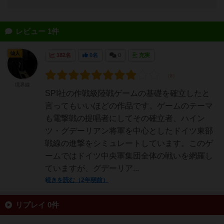
レビュー 1件
仙人
182名
0名
0
充実
境界線
SPI社の作戦級陸戦ゲームの基礎を確立したと
言ってもいいほどの作品です。ゲームのテーマ
も電撃戦の提唱者にしてその確立者、ハイン
ツ・グデーリアン将軍を中心としたドイツ東部
戦線の進撃をシミュレートしています。このゲ
ームではドイツ中央軍集団全体の戦いを網羅し
ていますが、グデーリア...
続きを読む（2年弱前）
リプレイ 0件