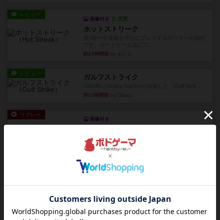
レビュー
画像付き
充実
ホットストリーク
星7軽〜中量級を中心にプレイするゲーマーの感想
です。ボードゲーム会にて...
約13時間前
by おとん
レビュー
ガルフストライク
1983年にVictory Gamesが出版した『Gulf Strik...
約14時間前
by Chaco
リプレイ
画像付き
ディジットコード
やっぱり論理ゲームは面白い。息子とリプレイし
ました。息子の勝ち。これリ...
約14時間前
by くみ
リプレイ
充実
アルゴ
アルゴがとても好きで、たぶんプレイ回数が最も
多いゲームです。なんといっ...
約14時間前
by おとん