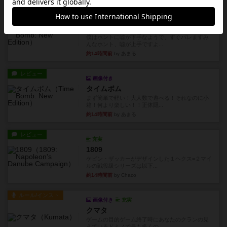
リプレイ
画像付き
タイムボム
僕はホントに嘘が下手なようで、すぐバレますみ
んなホント、嘘が上手ですよ...
約14時間前
by あまる
レビュー
画像付き
タイムボム
まず簡単で軽い！大人数で遊べる！それなのに小
箱！何より楽しい！！正体隠...
約14時間前
by あまる
レビュー
充実
1809
ケビン・ザッカーがデザインした１ヘクス=２マイ
ルの戦役級シリーズは以下...
約14時間前
by Chaco
ルール/インスト
画像付き
充実
クマタ
ゲームの目的ゲーム終了時にあなたのクランの見
えているドミノで最も多くの...