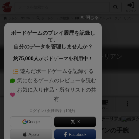
ログイン
閉じる
ボドゲーマTOP
ボードゲームの検索
パンツァー・グルッペ・グデーリアン
ボードゲームのプレイ履歴を記録し
て、
自分のデータを管理しませんか？
パンツァー・グルッペ・グデーリアン
約75,000人
がボドゲーマを利用中！
Panzergruppe Guderian
遊んだボードゲームを記録する
気になるゲームのレビューを読む
お気に入り作品・所有リストの共
有
4
1
1
トップ
画像
動画
レビュー
カフェ
ログイン / 会員登録（10秒）
Google
X
スモレンスクを落とせ、グデーリアンの手腕
Apple
Facebook
は如何に？