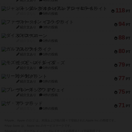
紹介文あり
4件の投稿
ジャンヌ・ダルク-オルレアン ドロー＆ライト
118
PT
紹介文なし
5件の投稿
ファースト・イン・フライト
94
PT
紹介文あり
3件の投稿
ダイススローン
88
PT
紹介文なし
1件の投稿
ガルフストライク
80
PT
紹介文あり
1件の投稿
モズビ－ズ・レイダ－ズ
79
PT
紹介文あり
1件の投稿
リー対グラント
77
PT
紹介文あり
1件の投稿
ブレーキング・アウェイ
75
PT
紹介文あり
4件の投稿
ザ・フラッド
71
PT
紹介文なし
1件の投稿
※Apple、Apple のロゴ は、米国および他の国々で登録されたApple Inc.の商標です。
※App Store は、Apple Inc.のサービスマークです。
※Android は、グーグル インコーポレイテッドの商標または登録商標です。