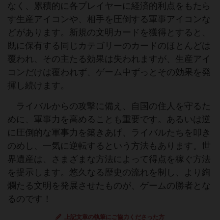
なく、累積的に各プレイヤーに経済的利点をもたら
す生産アイコンや、相手を圧倒する軍事アイコンな
どがあります。新規の文明カードを獲得とすると、
既に保有する同じカテゴリーのカードのほとんどは
覆われ、その主たる効果は失われますが、生産アイ
コンだけは覆われず、ゲーム中ずっとその効果を発
揮し続けます。
ライバルからの攻撃に備え、自国の住人を守るた
めに、軍事力を高めることも重要です。あるいは逆
に圧倒的な軍事力を築きあげ、ライバルたちを叩き
のめし、一気に逆転するという方法もあります。世
界遺産は、さまざまな方法によって得点を稼ぐ方法
を提示します。悠久なる歴史の流れを制し、より絢
爛たる文明を発展させたものが、ゲームの勝者とな
るのです！
上記文章の執筆にご協力くださった方