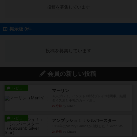
投稿を募集しています
掲示板 0件
投稿を募集しています
会員の新しい投稿
レビュー
マーリン
４人プレイ。インスト1時間プレイ2時間半。結構
ダイス運と手札のカード運...
22分前
by oliber
レビュー
アンブッシュ！：シルバースター
1987年にVictory Gamesが出版した『Silver Sta...
24分前
by Chaco