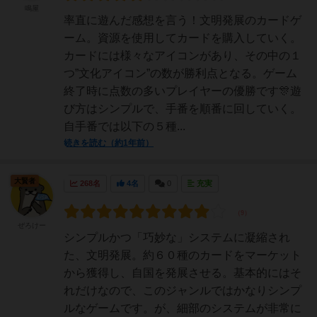
鳴屋
率直に遊んだ感想を言う！文明発展のカードゲ
ーム。資源を使用してカードを購入していく。
カードには様々なアイコンがあり、その中の１
つ”文化アイコン”の数が勝利点となる。ゲーム
終了時に点数の多いプレイヤーの優勝です🎊遊
び方はシンプルで、手番を順番に回していく。
自手番では以下の５種...
続きを読む（約1年前）
大賢者
268名
4名
0
充実
ぜろけー
シンプルかつ「巧妙な」システムに凝縮され
た、文明発展。約６０種のカードをマーケット
から獲得し、自国を発展させる。基本的にはそ
れだけなので、このジャンルではかなりシンプ
ルなゲームです。が、細部のシステムが非常に