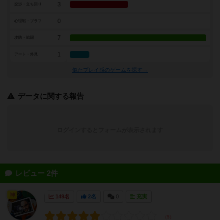
3
交渉・立ち回り
0
心理戦・ブラフ
7
攻防・戦闘
1
アート・外見
似たプレイ感のゲームを探す→
データに関する報告
ログインするとフォームが表示されます
レビュー 2件
神
149名
2名
0
充実