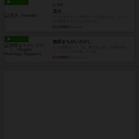
レビュー
充実
花火
ずっと前のドイツ年間ゲーム大賞ながら、シンプ
ルで簡単な小ゲームで今でも...
約13時間前
by tamio
レビュー
無限まちがいさがし
6つの場面カード（表、裏で違う絵）が何枚かあ
り、そのうち3つ選んで、同...
約15時間前
by ジェイとと