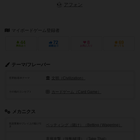
アフォン
マイボードゲーム登録者
44
72
8
69
興味あり
経験あり
お気に入り
持ってる
テーマ/フレーバー
文明（Civilization）
世界観/基本テーマ
カードゲーム（Card Game）
その他のコンセプト
メカニクス
投資要素やプレイ上の駆け引
ベッティング（賭け）（Betting / Wagering）
き
直接攻撃（強奪/破壊）（Take That）