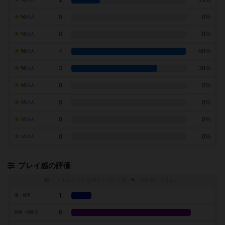
1
13%
0
0%
8点の人
0
0%
7点の人
4
50%
6点の人
3
38%
5点の人
0
0%
4点の人
0
0%
3点の人
0
0%
2点の人
0
0%
1点の人
プレイ感の評価
トグルスイッチを押すとプレイ感（
※
）の投票ができます
1
運・確率
6
戦略・判断力