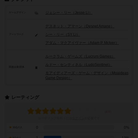
ジェシー・リー（Jesse Li）
ゲームデザイン
デスネット・アマーン（Desnet Amane）
シー・リー（SY Li）
アートワーク
アダム・マクアイヴァー（Adam P. McIver）
ルークラム・ゲームズ（Lucrum Games）
ルドー・センティネル（LudoSentinel）
関連企業/団体
モアイディアーズ・ゲーム・デザイン（Moaideas
Game Design）
レーティング
レーティングを行うには
ログイン
が必要です
0
0%
10点の人
9点の人