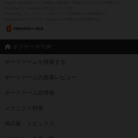
※Apple、Apple のロゴ は、米国および他の国々で登録されたApple Inc.の商標です。
※App Store は、Apple Inc.のサービスマークです。
※Android は、グーグル インコーポレイテッドの商標または登録商標です。
※Google Play とそのロゴは、Google Inc.の商標または登録商標です。
ボドゲーマTOP
ボードゲームを検索する
ボードゲームの新着レビュー
ボードゲーム会情報
メカニクス特集
掲示板・トピックス