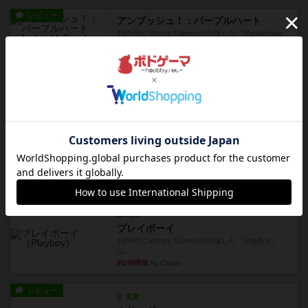
レビュー
アンブッシュ！：パープルハート
1985年にVictory Gamesが出版した『Purple Hea...
34分前
by Chaco
レビュー
アンブッシュ！：ムーブアウト！
1984年にVictory Gamesが出版した『Move
Out！』...
約1時間前
by Chaco
レビュー
スカルキング
とにかく楽しい！最高のゲームではと思います。
ルールは多少ゲーム慣れした...
約1時間前
by ジェイとと
レビュー
充実
プレイボーイ
1986年にVictory Gamesが出版した『Playboy』
は、...
約2時間前
by Chaco
レビュー
充実