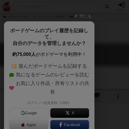
ログイン
閉じる
ボドゲーマTOP
ボードゲームの検索
歴史悠久
ボードゲームのプレイ履歴を記録し
て、
自分のデータを管理しませんか？
歴史悠久
約75,000人
がボドゲーマを利用中！
The Flow of History
遊んだボードゲームを記録する
気になるゲームのレビューを読む
お気に入り作品・所有リストの共
有
6
2
6
トップ
画像
動画
レビュー
カフェ
ログイン / 会員登録（10秒）
Google
X
Apple
Facebook