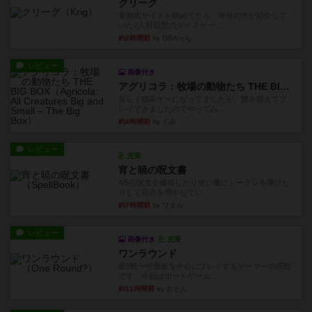
クリーグ
某動画サイトを眺めてたら、海外の方が紹介して
いた2人対戦型のダイスゲー...
約2時間前
by OSAっち
レビュー
画像付き
アグリコラ：牧場の動物たち THE BIG BOX
長らく積みゲーになってましたが、腰を据えてプ
レイできましたのでやってみ...
約4時間前
by くみ
レビュー
充実
宵と暁の呪文書
4/5点呪文を修得したり使い魔にトークンを捧げた
りして得点を増やしてい...
約7時間前
by ワタル
レビュー
画像付き
充実
ワンラウンド
星5軽〜中量級を中心にプレイするゲーマーの感想
です。今回はボードゲーム...
約11時間前
by おとん