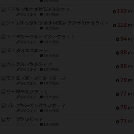
紹介文なし
1件の投稿
ドブル：ポケットモンスター
122
PT
紹介文あり
4件の投稿
ジャンヌ・ダルク-オルレアン ドロー＆ライト
118
PT
紹介文なし
5件の投稿
ファースト・イン・フライト
94
PT
紹介文あり
3件の投稿
ダイススローン
88
PT
紹介文なし
1件の投稿
ガルフストライク
80
PT
紹介文あり
1件の投稿
モズビ－ズ・レイダ－ズ
79
PT
紹介文あり
1件の投稿
リー対グラント
77
PT
紹介文あり
1件の投稿
ブレーキング・アウェイ
75
PT
紹介文あり
4件の投稿
ザ・フラッド
71
PT
紹介文なし
1件の投稿