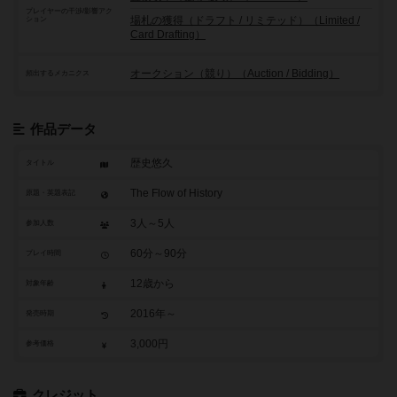
プレイヤーの干渉/影響アク
場札の獲得（ドラフト / リミテッド）（Limited /
ション
Card Drafting）
オークション（競り）（Auction / Bidding）
頻出するメカニクス
作品データ
歴史悠久
タイトル
The Flow of History
原題・英題表記
3人～5人
参加人数
60分～90分
プレイ時間
12歳から
対象年齢
2016年～
発売時期
3,000円
参考価格
クレジット