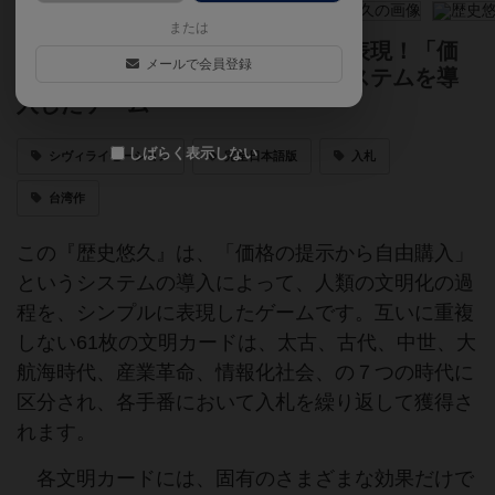
または
人類の文明化の過程をシンプルに表現！「価
メールで会員登録
格の提示から自由購入」というシステムを導
入したゲーム
しばらく表示しない
シヴィライゼーション
完全日本語版
入札
台湾作
この『歴史悠久』は、「価格の提示から自由購入」
というシステムの導入によって、人類の文明化の過
程を、シンプルに表現したゲームです。互いに重複
しない61枚の文明カードは、太古、古代、中世、大
航海時代、産業革命、情報化社会、の７つの時代に
区分され、各手番において入札を繰り返して獲得さ
れます。
各文明カードには、固有のさまざまな効果だけで