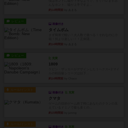
僕はホントに嘘が下手なようで、すぐバレますみ
んなホント、嘘が上手ですよ...
約14時間前
by あまる
レビュー
画像付き
タイムボム
まず簡単で軽い！大人数で遊べる！それなのに小
箱！何より楽しい！！正体隠...
約14時間前
by あまる
レビュー
充実
1809
ケビン・ザッカーがデザインした１ヘクス=２マイ
ルの戦役級シリーズは以下...
約14時間前
by Chaco
ルール/インスト
画像付き
充実
クマタ
ゲームの目的ゲーム終了時にあなたのクランの見
えているドミノで最も多くの...
約15時間前
by jurong
ルール/インスト
画像付き
充実