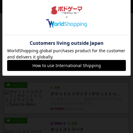
会員の新しい投稿
レビュー
充実
花火
ずっと前のドイツ年間ゲーム大賞ながら、シンプ
ルで簡単な小ゲームで今でも...
約3時間前
by tamio
レビュー
無限まちがいさがし
6つの場面カード（表、裏で違う絵）が何枚かあ
り、そのうち3つ選んで、同...
約5時間前
by ジェイとと
レビュー
充実
チケットトゥライド / チケットトゥライドアメリカ
デジタルソロプレイ。元祖チケライ？マップがた
くさん出てるからどれをプレ...
約7時間前
by おーちゃん
レビュー
画像付き
充実
ホットストリーク