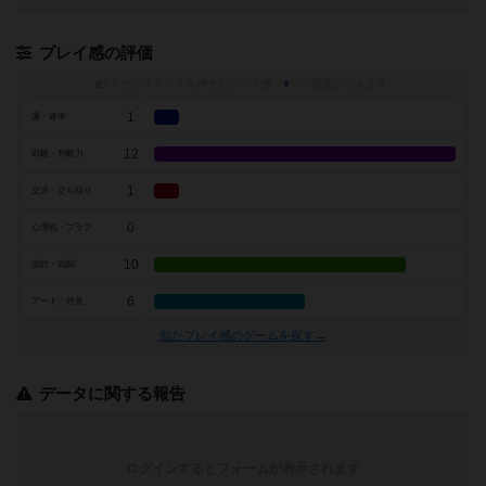
プレイ感の評価
トグルスイッチを押すとプレイ感（
※
）の投票ができます
1
運・確率
12
戦略・判断力
1
交渉・立ち回り
0
心理戦・ブラフ
10
攻防・戦闘
6
アート・外見
似たプレイ感のゲームを探す→
データに関する報告
ログインするとフォームが表示されます