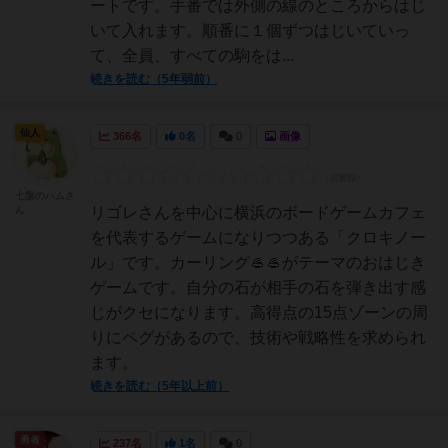
ートです。手番では外側の線のところからはじ
いて入れます。順番に１個ずつはじいていっ
て、全員、すべての駒をは...
続きを読む（5年弱前）
仙人
366名
0名
0
画像
七盤のハムさ
ん
リゴレさんを中心に横浜のボードゲームカフェ
を代表するゲームになりつつある「クロキノー
ル」です。カーリング🥌🥌がテーマのおはじき
ゲームです。自分の石が相手の石を弾き出す感
じがクセになります。高得点の15点ゾーンの周
りにペグがあるので、技術や戦略性を求められ
ます。
続きを読む（5年以上前）
勇者
237名
1名
0