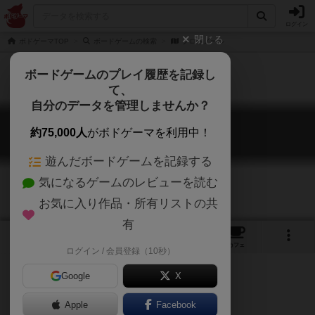
ログイン
閉じる
ボドゲーマTOP
ボードゲームの検索
クロキノール
ボードゲームのプレイ履歴を記録し
て、
自分のデータを管理しませんか？
クロキノール
約75,000人
がボドゲーマを利用中！
Crokinole
遊んだボードゲームを記録する
気になるゲームのレビューを読む
お気に入り作品・所有リストの共
有
5
5
27
トップ
画像
動画
レビュー
カフェ
ログイン / 会員登録（10秒）
Google
X
Apple
Facebook