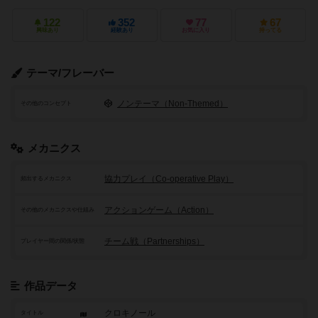
122
352
77
67
興味あり
経験あり
お気に入り
持ってる
テーマ/フレーバー
ノンテーマ（Non-Themed）
その他のコンセプト
メカニクス
協力プレイ（Co-operative Play）
頻出するメカニクス
アクションゲーム（Action）
その他のメカニクスや仕組み
チーム戦（Partnerships）
プレイヤー間の関係/状態
作品データ
クロキノール
タイトル