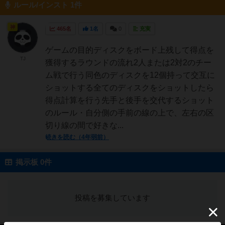
ルール/インスト 1件
神
465名
1名
0
充実
ゲームの目的ディスクをボード上残して得点を
TJ
獲得するラウンドの流れ2人または2対2のチー
ム戦で行う同色のディスクを12個持って交互に
ショットする全てのディスクをショットしたら
得点計算を行う先手と後手を交代するショット
のルール・自分側の手前の線の上で、左右の区
切り線の間で好きな...
続きを読む（4年弱前）
掲示板 0件
投稿を募集しています