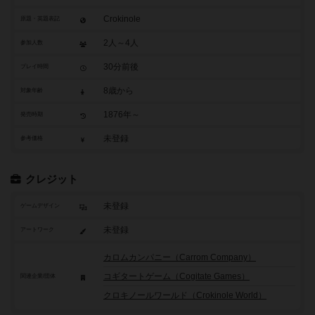
Crokinole
原題・英題表記
2人～4人
参加人数
30分前後
プレイ時間
8歳から
対象年齢
1876年～
発売時期
未登録
参考価格
クレジット
未登録
ゲームデザイン
未登録
アートワーク
カロムカンパニー（Carrom Company）
コギタートゲーム（Cogitate Games）
関連企業/団体
クロキノールワールド（Crokinole World）