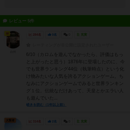
レビュー 5件
神
284名
0名
0
充実
レーティングが非公開に設定されたユーザー
白州
6/10（カロムを遊んでなかったら、評価はもっ
と上がったと思う）1876年に登場したのに、今
でも世界ランキング44位（執筆時点）という化
け物みたいな人気を誇るアクションゲーム。ち
なみにアクションゲームでみると世界ランキン
グ１位。伝統なだけあって、天皇とかエラい人
も遊んでいた...
続きを読む（1年以上前）
大賢者
314名
2名
0
充実