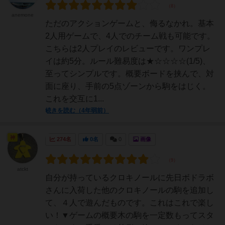
anemone
ただのアクションゲームと、侮るなかれ。基本
2人用ゲームで、4人でのチーム戦も可能です。
こちらは2人プレイのレビューです。ワンプレ
イは約5分。ルール難易度は★☆☆☆☆(1/5)、
至ってシンプルです。概要ボードを挟んで、対
面に座り、手前の5点ゾーンから駒をはじく。
これを交互に1...
続きを読む（4年弱前）
神
274名
0名
0
画像
atckt
自分が持っているクロキノールに先日ボドラボ
さんに入荷した他のクロキノールの駒を追加し
て、４人で遊んだものです。これはこれで楽し
い！▼ゲームの概要木の駒を一定数もってスタ