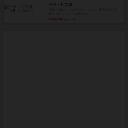
ベラ・ビスタ
概要と目的小さな町ベラビスタは、風光明媚な公
園と曲がりくねった川が広が...
約15時間前
by jurong