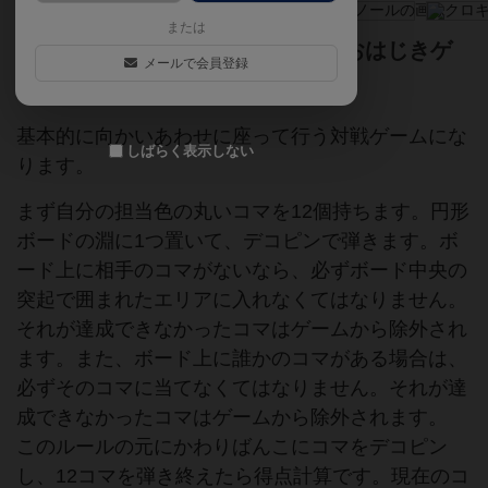
または
基本的に２人が向かいあって行うおはじきゲ
メールで会員登録
ームです。
基本的に向かいあわせに座って行う対戦ゲームにな
しばらく表示しない
ります。
まず自分の担当色の丸いコマを12個持ちます。円形
ボードの淵に1つ置いて、デコピンで弾きます。ボ
ード上に相手のコマがないなら、必ずボード中央の
突起で囲まれたエリアに入れなくてはなりません。
それが達成できなかったコマはゲームから除外され
ます。また、ボード上に誰かのコマがある場合は、
必ずそのコマに当てなくてはなりません。それが達
成できなかったコマはゲームから除外されます。
このルールの元にかわりばんこにコマをデコピン
し、12コマを弾き終えたら得点計算です。現在のコ