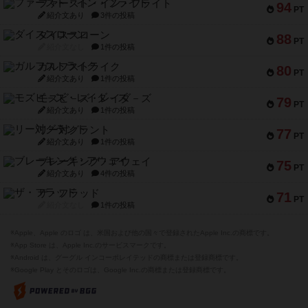
ファースト・イン・フライト
94
PT
紹介文あり
3件の投稿
ダイススローン
88
PT
紹介文なし
1件の投稿
ガルフストライク
80
PT
紹介文あり
1件の投稿
モズビ－ズ・レイダ－ズ
79
PT
紹介文あり
1件の投稿
リー対グラント
77
PT
紹介文あり
1件の投稿
ブレーキング・アウェイ
75
PT
紹介文あり
4件の投稿
ザ・フラッド
71
PT
紹介文なし
1件の投稿
※Apple、Apple のロゴ は、米国および他の国々で登録されたApple Inc.の商標です。
※App Store は、Apple Inc.のサービスマークです。
※Android は、グーグル インコーポレイテッドの商標または登録商標です。
※Google Play とそのロゴは、Google Inc.の商標または登録商標です。