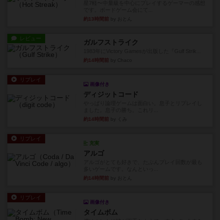
星7軽〜中量級を中心にプレイするゲーマーの感想
です。ボードゲーム会にて...
約13時間前
by おとん
レビュー
ガルフストライク
1983年にVictory Gamesが出版した『Gulf Strik...
約14時間前
by Chaco
リプレイ
画像付き
ディジットコード
やっぱり論理ゲームは面白い。息子とリプレイし
ました。息子の勝ち。これリ...
約14時間前
by くみ
リプレイ
充実
アルゴ
アルゴがとても好きで、たぶんプレイ回数が最も
多いゲームです。なんといっ...
約14時間前
by おとん
リプレイ
画像付き
タイムボム