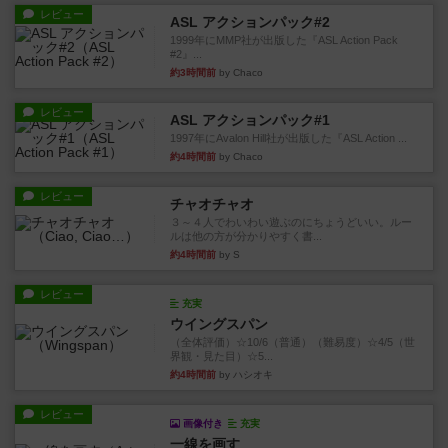
レビュー
ASL アクションパック#2
1999年にMMP社が出版した『ASL Action Pack
#2』...
約3時間前
by Chaco
レビュー
ASL アクションパック#1
1997年にAvalon Hill社が出版した『ASL Action ...
約4時間前
by Chaco
レビュー
チャオチャオ
３～４人でわいわい遊ぶのにちょうどいい。ルー
ルは他の方が分かりやすく書...
約4時間前
by S
レビュー
充実
ウイングスパン
（全体評価）☆10/6（普通）（難易度）☆4/5（世
界観・見た目）☆5...
約4時間前
by ハシオキ
レビュー
画像付き
充実
一線を画す