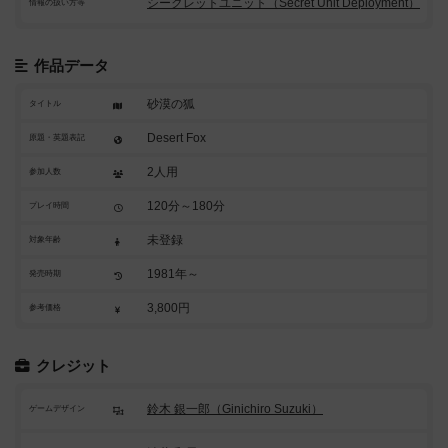
シークレットユニット（Secret Unit Deployment）
情報の扱い方等
作品データ
砂漠の狐
タイトル
Desert Fox
原題・英題表記
2人用
参加人数
120分～180分
プレイ時間
未登録
対象年齢
1981年～
発売時期
3,800円
参考価格
クレジット
鈴木 銀一郎（Ginichiro Suzuki）
ゲームデザイン