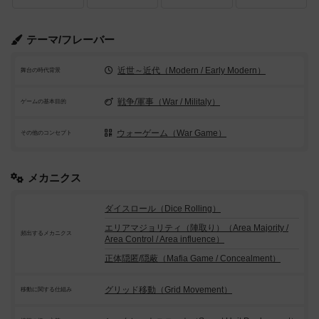
テーマ/フレーバー
近世～近代（Modern / Early Modern）
舞台の時代背景
戦争/軍事（War / Militaly）
ゲームの基本目的
ウォーゲーム（War Game）
その他のコンセプト
メカニクス
ダイスロール（Dice Rolling）
エリアマジョリティ（陣取り）（Area Majority /
頻出するメカニクス
Area Control / Area influence）
正体隠匿/隠蔽（Mafia Game / Concealment）
グリッド移動（Grid Movement）
移動に関する仕組み