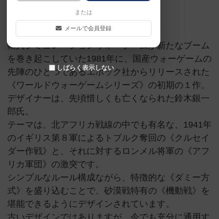
または
第二次世界大戦時
メールで会員登録
輸入シミュレーションウォーゲームが新たなブーム
を巻き起こしていた1981年に、国産ウォーゲームの
しばらく表示しない
先陣のひとつであるエポック社からリリースされた
《ワールドウォーゲームシリーズ》の初期の１作。
デザイナーは、先頃惜しくも亡くなられた鈴木銀一
郎氏。
テーマは、北アフリカ戦線の中でも有名な、1941年
のイギリス第８軍によるトブルク奪回の《クルセイ
ダー作戦》と、それに対するロンメル将軍の《アフ
リカ軍団》の激突です。
シンプルなルール構成ながら、特徴的な《ダミー方
式》を盛り込むことで、砂漠戦特有の《機動戦》を
堪能できるようにデザインされています。
古いデザインではありますが、今でも充分に通用す