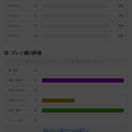
0
0%
4点の人
0
0%
3点の人
0
0%
2点の人
0
0%
1点の人
プレイ感の評価
トグルスイッチを押すとプレイ感（
※
）の投票ができます
0
運・確率
5
戦略・判断力
0
交渉・立ち回り
2
心理戦・ブラフ
5
攻防・戦闘
0
アート・外見
似たプレイ感のゲームを探す→