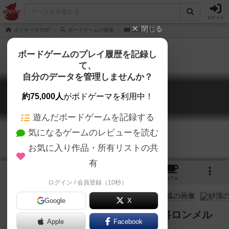
ログイン
閉じる
ボドゲーマTOP
ボードゲームの検索
砂漠の狐
ボードゲームのプレイ履歴を記録し
て、
自分のデータを管理しませんか？
砂漠の狐
約75,000人
がボドゲーマを利用中！
Desert Fox
遊んだボードゲームを記録する
気になるゲームのレビューを読む
お気に入り作品・所有リストの共
有
4
1
3
トップ
画像
動画
レビュー
カフェ
ログイン / 会員登録（10秒）
Google
X
熱い北アフリカ戦線で激突する知将ロンメル
Apple
Facebook
vs猛将オーキンレックの激突！