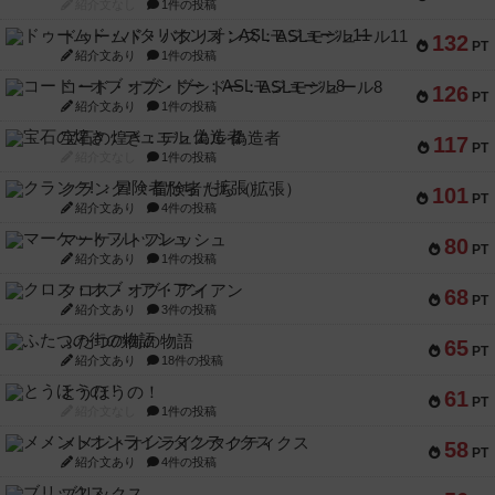
紹介文なし
1件の投稿
ドゥームド・バタリオンズ：ASLモジュール11
132
PT
紹介文あり
1件の投稿
コード・オブ・ブシドー：ASLモジュール8
126
PT
紹介文あり
1件の投稿
宝石の煌き：デュエル 偽造者
117
PT
紹介文なし
1件の投稿
クランク! ：冒険者たち（拡張）
101
PT
紹介文あり
4件の投稿
マーケットフレッシュ
80
PT
紹介文あり
1件の投稿
クロス・オブ・アイアン
68
PT
紹介文あり
3件の投稿
ふたつの街の物語
65
PT
紹介文あり
18件の投稿
とうほうの！
61
PT
紹介文なし
1件の投稿
メメントオンラインタクティクス
58
PT
紹介文あり
4件の投稿
ブリックス