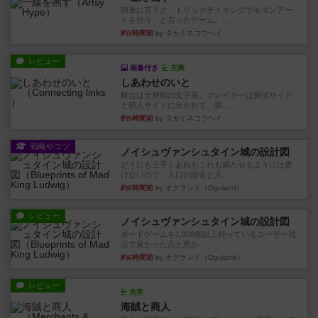
簡単に言うと、トリックテイキングでモダンアー
トを行う、と言ったゲーム。...
約5時間前
by タカミネコウヘイ
レビュー
画像付き
充実
しあわせのいと
舞台は全寮制の女子高。プレイヤーは探偵サイド
と犯人サイドに分かれて、探...
約5時間前
by タカミネコウヘイ
戦略やコツ
ノイシュヴァンシュタイン城の設計図
どうにも上手くあれもこれも満たせるようには置
けないので、入口の除去と入...
約6時間前
by オグランド（Oguland）
レビュー
ノイシュヴァンシュタイン城の設計図
ボードゲームを1,000個以上持っているユーザー視
点で良かった点と悪か...
約6時間前
by オグランド（Oguland）
レビュー
充実
海賊と商人