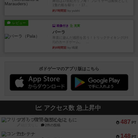
舞台は17世紀カリブ海！ プレイヤーは船長として
1隻の船を駆り・・17...
約7時間前
by yuishi
レビュー
画像付き
充実
パーラ
率直に遊んだ感想を言う！トリックテイキング(ﾄﾘ
ﾃ)のカードゲーム。 ...
約9時間前
by 鳴屋
ボドゲーマのアプリ版はこちら
アクセス数 急上昇中
フリップ７：復讐心とともに
487
PT
紹介文なし
2件の投稿
コンテナ
148
PT