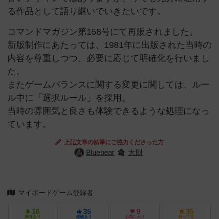
る作品として語り継いでいきたいです。
コマンドマガジン第158号にて再販されました。
新版制作にあたっては、1981年に出版された当時の
内容を尊重しつつ、必要に応じて明確化を行いまし
た。
またゲームバランスに関する変更に関しては、ルー
ル中に「選択ルール」を採用。
当時の雰囲気と良さも体験できるような処理になっ
ています。
上記文章の執筆にご協力くださった方
Bluebear
大尉
マイボードゲーム登録者
16
35
9
35
興味あり
経験あり
お気に入り
持ってる