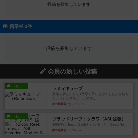
投稿を募集しています
掲示板 0件
投稿を募集しています
会員の新しい投稿
レビュー
ラミィキューブ
数字の牌を出して1番早く手札をなくした人が勝ち
というシンプルだけど非常...
約2時間前
by ジョジョ
レビュー
ブラッドリーフ：タラワ（ASL拡張）
1996年にHeat of Battle社が出版した『Blood Re...
約3時間前
by Chaco