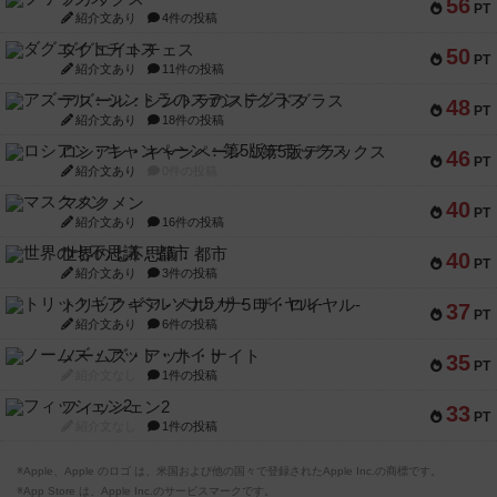
56
PT
紹介文あり
4件の投稿
ダグエイトチェス
50
PT
紹介文あり
11件の投稿
アズール：シントラのステンドグラス
48
PT
紹介文あり
18件の投稿
ロシアン・キャンペーン：第5版デラックス
46
PT
紹介文あり
0件の投稿
マスクメン
40
PT
紹介文あり
16件の投稿
世界の七不思議：都市
40
PT
紹介文あり
3件の投稿
トリックギア - ペルソナ5 ザ・ロイヤル-
37
PT
紹介文あり
6件の投稿
ノームズ・アット・ナイト
35
PT
紹介文なし
1件の投稿
フィッシェン2
33
PT
紹介文なし
1件の投稿
※Apple、Apple のロゴ は、米国および他の国々で登録されたApple Inc.の商標です。
※App Store は、Apple Inc.のサービスマークです。