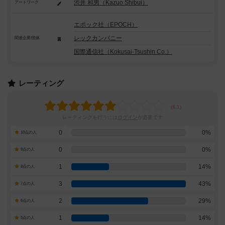
渋井 和男（Kazuo Shibui）
アートワーク
エポック社（EPOCH）
レックカンパニー
関連企業/団体
国際通信社（Kokusai-Tsushin Co.）
レーティング
レーティングを行うには
ログイン
が必要です
0
0%
10点の人
0
0%
9点の人
1
14%
8点の人
3
43%
7点の人
2
29%
6点の人
1
14%
5点の人