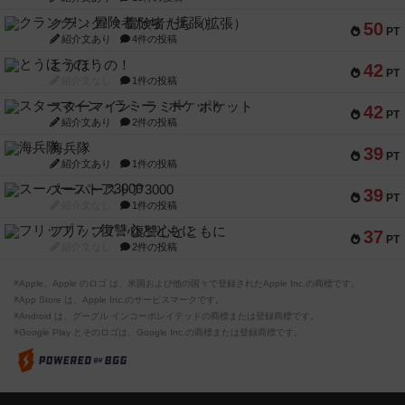
クランク! ：冒険者たち（拡張）
50
PT
紹介文あり
4件の投稿
とうほうの！
42
PT
紹介文なし
1件の投稿
スターマイン・ラミー ポケット
42
PT
紹介文あり
2件の投稿
海兵隊
39
PT
紹介文あり
1件の投稿
スーパーストア3000
39
PT
紹介文なし
1件の投稿
フリップ７：復讐心とともに
37
PT
紹介文なし
2件の投稿
※Apple、Apple のロゴ は、米国および他の国々で登録されたApple Inc.の商標です。
※App Store は、Apple Inc.のサービスマークです。
※Android は、グーグル インコーポレイテッドの商標または登録商標です。
※Google Play とそのロゴは、Google Inc.の商標または登録商標です。