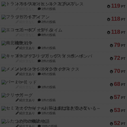
トランスオリエント・エクスプレス
119
PT
紹介文なし
1件の投稿
フラットアイアン
118
PT
紹介文なし
2件の投稿
エコーズ・オブ・タイム
118
PT
紹介文なし
8件の投稿
南北戦争
79
PT
紹介文あり
1件の投稿
キャプテン・フリップ：イスラ・ボンバ
72
PT
紹介文なし
2件の投稿
メメントオンラインタクティクス
70
PT
紹介文あり
4件の投稿
パーミッド
68
PT
紹介文なし
1件の投稿
クリーグ
57
PT
紹介文あり
1件の投稿
セミファイナル ～お前はまだ生きている～
53
PT
紹介文あり
1件の投稿
ふたつの街の物語
52
PT
紹介文あり
18件の投稿