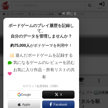
ログイン
閉じる
ボドゲーマTOP
ボードゲームの検索
エルガイム マーク2
ボードゲームのプレイ履歴を記録し
て、
自分のデータを管理しませんか？
エルガイム マーク2
約75,000人
がボドゲーマを利用中！
L-Gaim Mark II
遊んだボードゲームを記録する
気になるゲームのレビューを読む
お気に入り作品・所有リストの共
有
4
2
2
トップ
画像
動画
レビュー
カフェ
ログイン / 会員登録（10秒）
Google
X
スタイリッシュな機動兵器ヘビーメタルを駆
Apple
Facebook
り、ペンタゴナワールドで熱く戦え！