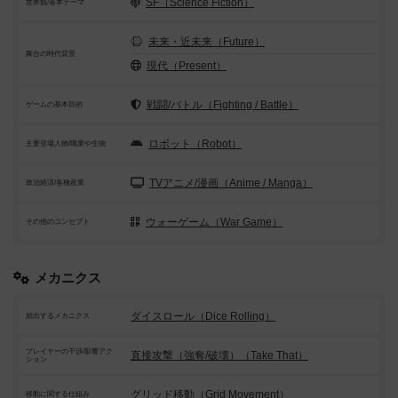
SF（Science Fiction）
世界観/基本テーマ
未来・近未来（Future）
舞台の時代背景
現代（Present）
戦闘/バトル（Fighting / Battle）
ゲームの基本目的
ロボット（Robot）
主要登場人物/職業や生物
TVアニメ/漫画（Anime / Manga）
政治経済/各種産業
ウォーゲーム（War Game）
その他のコンセプト
メカニクス
ダイスロール（Dice Rolling）
頻出するメカニクス
プレイヤーの干渉/影響アク
直接攻撃（強奪/破壊）（Take That）
ション
グリッド移動（Grid Movement）
移動に関する仕組み