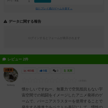
1
アート・外見
似たプレイ感のゲームを探す→
データに関する報告
ログインするとフォームが表示されます
レビュー 2件
大賢者
403名
0名
0
充実
hickory
懐かしいですねー。無重力で空気抵抗もない宇
宙空間での戦闘をイメージしたアニメ発祥のゲ
ームで、バーニアスラスターを使用することで
発生する推進力をベクトル表記にして、慣性の