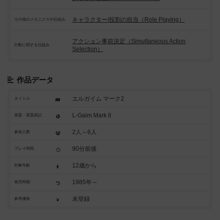
キャラクター/役割の担当（Role Playing）
その他のメカニクスや仕組み
アクション事前決定（Simultaneous Action
行動に関する仕組み
Selection）
作品データ
エルガイム マーク2
タイトル
L-Gaim Mark II
原題・英題表記
2人～6人
参加人数
90分前後
プレイ時間
12歳から
対象年齢
1985年～
発売時期
未登録
参考価格