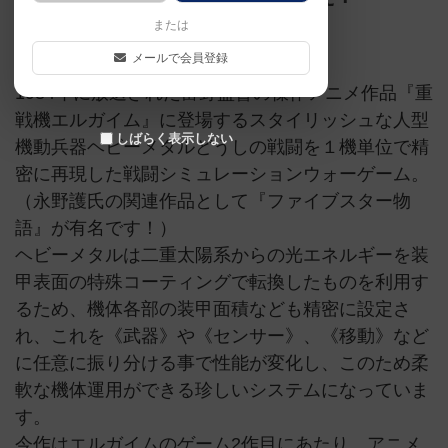
または
アニメ原作
メールで会員登録
1984年に放送された富野監督の傑作アニメ作品『重
戦機エルガイム』に登場するスタイリッシュな人型
しばらく表示しない
機動兵器ヘビーメタルどうしの戦闘を１機単位で精
密に再現した戦闘シミュレーションウォーゲーム。
（永野護氏の関連作品として『ファイブスター物
語』が有名です！）
ヘビーメタルは二重太陽系からの光エネルギーを装
甲表面の特殊コーティングで転換したものを利用す
るため、機体各部の装甲面積なども精密に設定さ
れ、これを《武器》や《センサー》、《移動》など
に任意に振り分ける事で性能が変化し、このため柔
軟な機体運用ができる珍しいシステムになっていま
す。
今作はエルガイムのゲーム2作目にあたり、アニメ