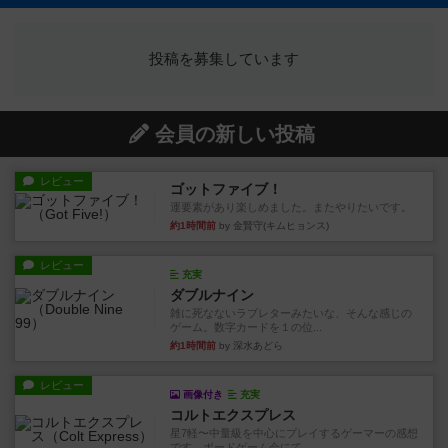
投稿を募集しています
会員の新しい投稿
レビュー
ゴットファイブ！
運要素があり楽しめました。またやりたいです。
約1時間前
by 金賢守(キムヒョンス)
レビュー
充実
ダブルナイン
雑に死なないラブレターみたいな、そんな感じの
ゲーム。数字カードを１の位...
約1時間前
by 深水あどら
レビュー
画像付き
充実
コルトエクスプレス
星7軽〜中量級を中心にプレイするゲーマーの感想
です。ボードゲーム会にて...