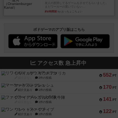
友人の所持してるゲームをさせてもらいました。
まだワーカーの置いていない...
約6時間前
by おっちょこちょい
ボドゲーマのアプリ版はこちら
アクセス数 急上昇中
リワイルド：サウスアメリカ
552
PT
紹介文なし
2件の投稿
マーケットフレッシュ
170
PT
紹介文あり
1件の投稿
ファイアー・ブルズ / 火牛陣
141
PT
紹介文なし
1件の投稿
ワン・トゥ・ファイブ
122
PT
紹介文あり
1件の投稿