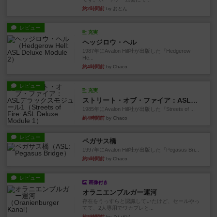
約2時間前
by おとん
レビュー
充実
ヘッジロウ・ヘル
1987年にAvalon Hill社が出版した『Hedgerow
He...
約4時間前
by Chaco
レビュー
充実
ストリート・オブ・ファイア：ASLデラックスモジュール1
1985年にAvalon Hill社が出版した『Streets of ...
約4時間前
by Chaco
レビュー
ペガサス橋
1997年にAvalon Hill社が出版した『Pegasus Bri...
約5時間前
by Chaco
レビュー
画像付き
オラニエンブルガー運河
存在をうっすらと認識していたけど、セールやっ
てて、2人専用でワカプレと...
約5時間前
by みいやん