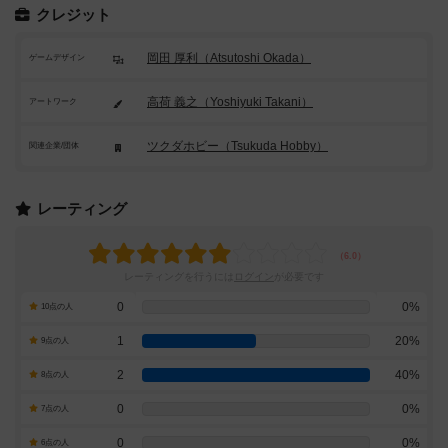
クレジット
岡田 厚利（Atsutoshi Okada）
ゲームデザイン
高荷 義之（Yoshiyuki Takani）
アートワーク
ツクダホビー（Tsukuda Hobby）
関連企業/団体
レーティング
レーティングを行うには
ログイン
が必要です
0
0%
10点の人
1
20%
9点の人
2
40%
8点の人
0
0%
7点の人
0
0%
6点の人