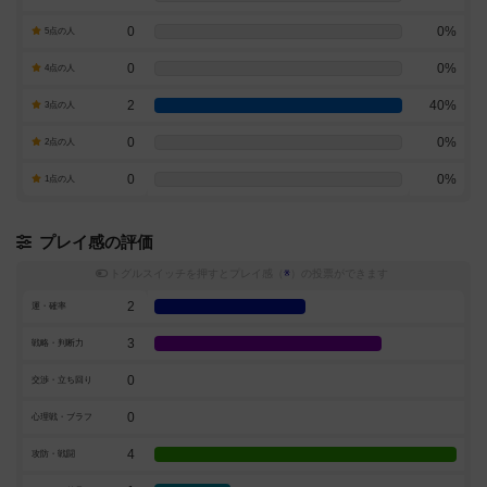
0
0%
5点の人
0
0%
4点の人
2
40%
3点の人
0
0%
2点の人
0
0%
1点の人
プレイ感の評価
トグルスイッチを押すとプレイ感（
※
）の投票ができます
2
運・確率
3
戦略・判断力
0
交渉・立ち回り
0
心理戦・ブラフ
4
攻防・戦闘