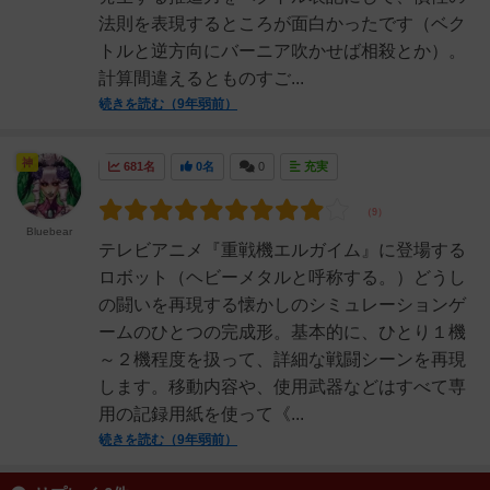
法則を表現するところが面白かったです（ベク
トルと逆方向にバーニア吹かせば相殺とか）。
計算間違えるとものすご...
続きを読む（9年弱前）
神
681名
0名
0
充実
Bluebear
テレビアニメ『重戦機エルガイム』に登場する
ロボット（ヘビーメタルと呼称する。）どうし
の闘いを再現する懐かしのシミュレーションゲ
ームのひとつの完成形。基本的に、ひとり１機
～２機程度を扱って、詳細な戦闘シーンを再現
します。移動内容や、使用武器などはすべて専
用の記録用紙を使って《...
続きを読む（9年弱前）