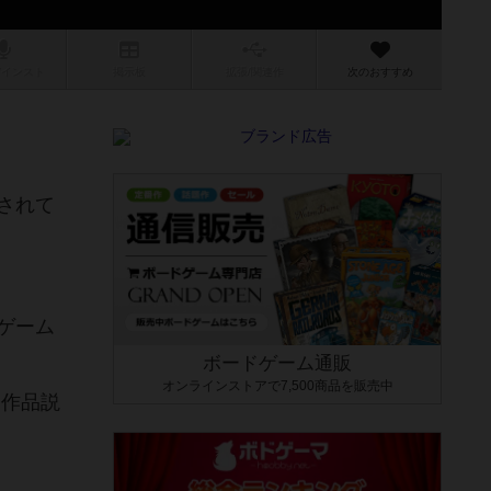
/インスト
掲示板
拡張/関連
作
次のおすすめ
されて
ゲーム
ボードゲーム通販
オンラインストアで7,500商品を販売中
し作品説