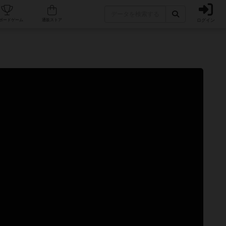
ログイン
カフェ/店舗
人気ボードゲーム
通販ストア