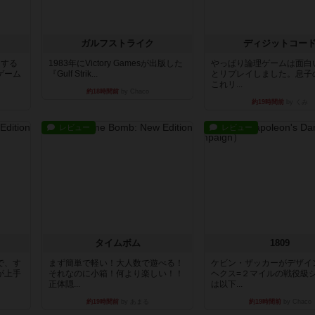
ガルフストライク
ディジットコー
イする
1983年にVictory Gamesが出版した
やっぱり論理ゲームは面白
ゲーム
『Gulf Strik...
とリプレイしました。息子
これリ...
約18時間前
by Chaco
約19時間前
by くみ
レビュー
レビュー
タイムボム
1809
で、す
まず簡単で軽い！大人数で遊べる！
ケビン・ザッカーがデザイ
が上手
それなのに小箱！何より楽しい！！
ヘクス=２マイルの戦役級
正体隠...
は以下...
約19時間前
by あまる
約19時間前
by Chaco