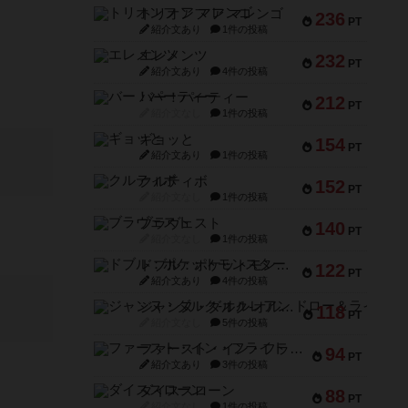
トリオンフ ア マレンゴ
236
PT
紹介文あり
1件の投稿
エレメンツ
232
PT
紹介文あり
4件の投稿
バー！パーティー
212
PT
紹介文なし
1件の投稿
ギョッと
154
PT
紹介文あり
1件の投稿
クルティボ
152
PT
紹介文なし
1件の投稿
ブラヴェスト
140
PT
紹介文なし
1件の投稿
ドブル：ポケットモンスター
122
PT
紹介文あり
4件の投稿
ジャンヌ・ダルク-オルレアン ドロー＆ライト
118
PT
紹介文なし
5件の投稿
ファースト・イン・フライト
94
PT
紹介文あり
3件の投稿
ダイススローン
88
PT
紹介文なし
1件の投稿