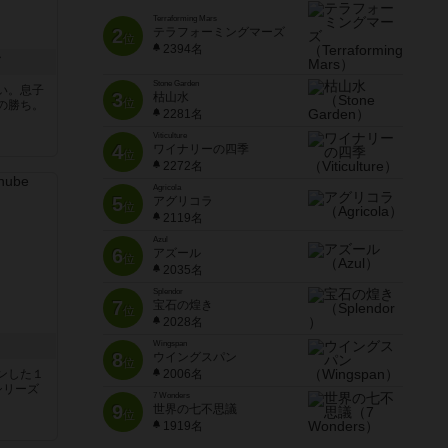
Terraforming Mars
2
テラフォーミングマーズ
位
2394名
ド
Stone Garden
い。息子
3
枯山水
位
の勝ち。
2281名
Viticulture
4
ワイナリーの四季
位
2272名
Agricola
5
アグリコラ
位
2119名
Azul
6
アズール
位
2035名
Splendor
7
宝石の煌き
位
2028名
Wingspan
8
ウイングスパン
位
ンした１
2006名
シリーズ
7 Wonders
9
世界の七不思議
位
1919名