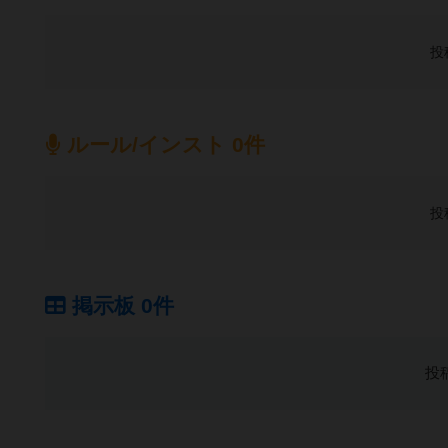
投
ルール/インスト 0件
投
掲示板 0件
投