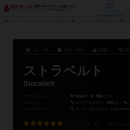
世界のボードゲームを楽しもう！
ボードゲーム専門の総合情報サイト
データベース
検
ボドゲーマTOP
ボードゲームの検索
ストラベルトの通販/商品詳細
作
3人～4人
45分～60分
12歳～
2
ストラベルト
Storabelt
テーマ/フレーバー
：
領地拡大
戦闘/バトル
メカニクス
：
エリアマジョリティ（陣取り）
ゲームデザイナー
：
ラング・ダルフロッド（Lang Dalflo
レーティング