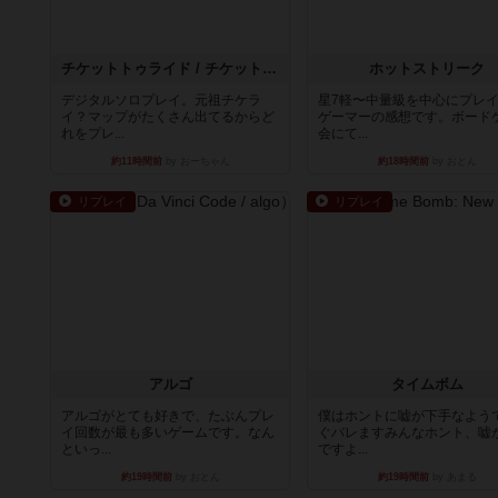
チケットトゥライド / チケットトゥライドアメリカ
ホットストリーク
デジタルソロプレイ。元祖チケラ
星7軽〜中量級を中心にプレ
イ？マップがたくさん出てるからど
ゲーマーの感想です。ボード
れをプレ...
会にて...
約11時間前
by おーちゃん
約18時間前
by おとん
リプレイ
リプレイ
アルゴ
タイムボム
アルゴがとても好きで、たぶんプレ
僕はホントに嘘が下手なよう
イ回数が最も多いゲームです。なん
ぐバレますみんなホント、嘘
といっ...
ですよ...
約19時間前
by おとん
約19時間前
by あまる