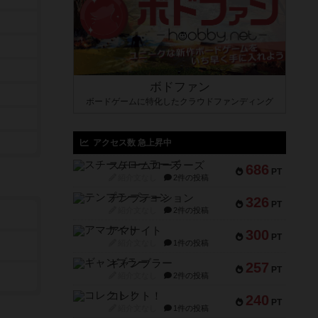
ボドファン
ボードゲームに特化したクラウドファンディング
アクセス数 急上昇中
スチームローラーズ
686
PT
紹介文なし
2件の投稿
テンプテーション
326
PT
紹介文なし
2件の投稿
アマナイト
300
PT
紹介文なし
1件の投稿
ギャンブラー
257
PT
紹介文なし
2件の投稿
コレクト！
240
PT
紹介文なし
1件の投稿