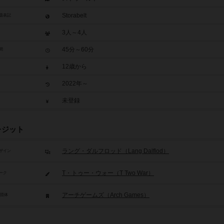
Storabelt
題表記
3人～4人
45分～60分
間
12歳から
2022年～
未登録
レジット
ラング・ダルフロッド（Lang Dalflod）
ザイン
T・トゥー・ウォー（T Two War）
ーク
アーチゲームズ（Arch Games）
/団体