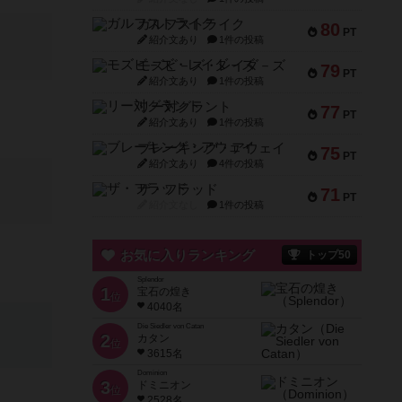
ガルフストライク
80
PT
紹介文あり
1件の投稿
モズビ－ズ・レイダ－ズ
79
PT
紹介文あり
1件の投稿
リー対グラント
77
PT
紹介文あり
1件の投稿
ブレーキング・アウェイ
75
PT
紹介文あり
4件の投稿
ザ・フラッド
71
PT
紹介文なし
1件の投稿
お気に入りランキング
トップ50
Splendor
1
宝石の煌き
位
4040名
Die Siedler von Catan
2
カタン
位
3615名
Dominion
3
ドミニオン
位
2528名