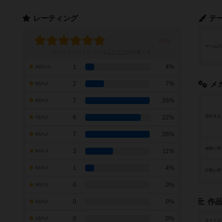
レーティング
テ
ゲームの
レーティングを行うには
ログイン
が必要です
1
4%
10点の人
2
7%
メ
9点の人
7
26%
8点の人
6
22%
頻出する
7点の人
7
26%
6点の人
移動に関
3
11%
5点の人
1
4%
4点の人
行動に関
0
0%
3点の人
作
0
0%
2点の人
0
0%
1点の人
タイトル