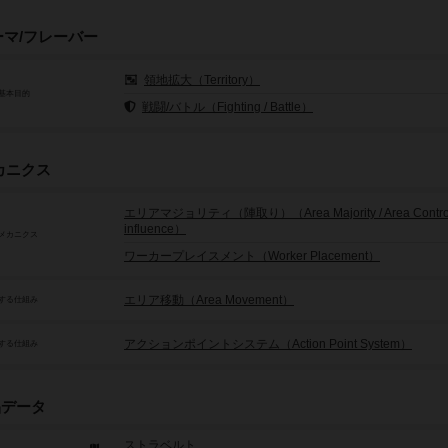
ーマ/フレーバー
領地拡大（Territory）
基本目的
戦闘/バトル（Fighting / Battle）
カニクス
エリアマジョリティ（陣取り）（Area Majority / Area Control 
influence）
メカニクス
ワーカープレイスメント（Worker Placement）
エリア移動（Area Movement）
する仕組み
アクションポイントシステム（Action Point System）
する仕組み
品データ
ストラベルト