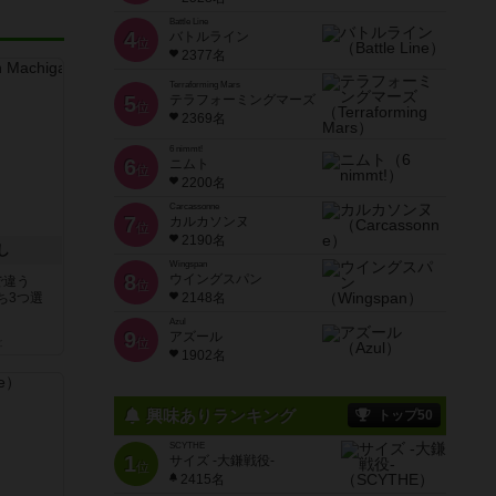
Battle Line
4
バトルライン
位
2377名
Terraforming Mars
5
テラフォーミングマーズ
位
2369名
6 nimmt!
6
ニムト
位
2200名
Carcassonne
7
カルカソンヌ
位
2190名
し
Wingspan
8
ウイングスパン
で違う
位
ち3つ選
2148名
Azul
9
アズール
位
と
1902名
興味ありランキング
トップ50
SCYTHE
1
サイズ -大鎌戦役-
位
2415名