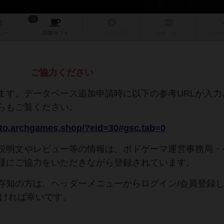
13
ュー
店舗/
カフェ
リプレイ
日記
戦略
・コツ
ルール
ご協力ください
ます。データベース追加申請時に以下の参考URLが入力
らもご覧ください。
tto.archgames.shop/?eid=30#gsc.tab=0
説明文やレビュー等の情報は、ボドゲーマ運営事務局・
様にご協力をいただきながら登録されています。
存知の方は、ヘッダーメニューからログイン/会員登録
だければ幸いです。