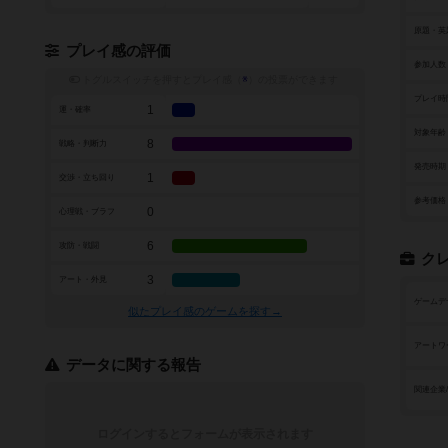
原題・英
プレイ感の評価
参加人数
トグルスイッチを押すとプレイ感（
※
）の投票ができます
プレイ時
1
運・確率
対象年齢
8
戦略・判断力
発売時期
1
交渉・立ち回り
参考価格
0
心理戦・ブラフ
6
攻防・戦闘
ク
3
アート・外見
ゲームデ
似たプレイ感のゲームを探す→
アートワ
データに関する報告
関連企業
ログインするとフォームが表示されます