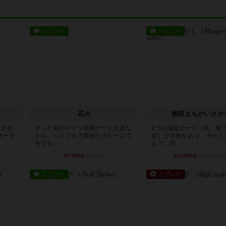
レビュー
レビュー
花火
無限まちがいさが
イする
ずっと前のドイツ年間ゲーム大賞な
6つの場面カード（表、裏
ボード
がら、シンプルで簡単な小ゲームで
絵）が何枚かあり、そのう
今でも...
んで、同...
約7時間前
by tamio
約10時間前
by ジェイと
レビュー
リプレイ