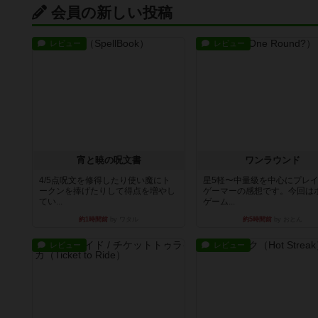
会員の新しい投稿
レビュー
レビュー
宵と暁の呪文書
ワンラウンド
4/5点呪文を修得したり使い魔にト
星5軽〜中量級を中心にプレ
ークンを捧げたりして得点を増やし
ゲーマーの感想です。今回は
てい...
ゲーム...
約1時間前
by ワタル
約5時間前
by おとん
レビュー
レビュー