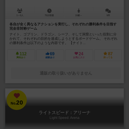
1～5人
75分前後
10歳～
5件
各自が全く異なるアクションを実行し、それぞれの勝利条件を目指す
完全非対称ゲーム
ナイト、ゴブリン、ドラゴン、シーフ、そして洞窟といった役割に分
かれて、それぞれの目的を達成しようとするボードゲーム。 それぞれ
の勝利条件は以下のような内容です。 【ナイト...
112
69
24
87
興味あり
経験あり
お気に入り
持ってる
通販の取り扱いがありません
20
No.
ライトスピード：アリーナ
Light Speed: Arena