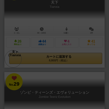
天下
Tianxia
1～4人
60～120分
14歳～
1件
26
44
4
41
興味あり
経験あり
お気に入り
持ってる
カートに追加する
8,800円（税込）
29
No.
ゾンビ・ティーンズ・エヴォリューション
Zombie Teenz Evolution