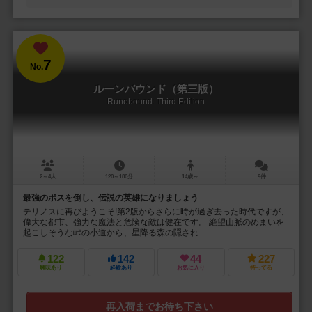
7
No.
ルーンバウンド（第三版）
Runebound: Third Edition
2～4人
120～180分
14歳～
9件
最強のボスを倒し、伝説の英雄になりましょう
テリノスに再びようこそ!第2版からさらに時が過ぎ去った時代ですが、
偉大な都市、強力な魔法と危険な敵は健在です。 絶望山脈のめまいを
起こしそうな峠の小道から、星降る森の隠され...
122
142
44
227
興味あり
経験あり
お気に入り
持ってる
再入荷までお待ち下さい