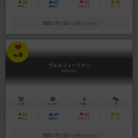
24
67
23
88
興味あり
経験あり
お気に入り
持ってる
通販の取り扱いがありません
6
No.
ヴォルフィーリオン
Volfyirion
2人用
20～30分
14歳～
4件
24
34
14
57
興味あり
経験あり
お気に入り
持ってる
通販の取り扱いがありません