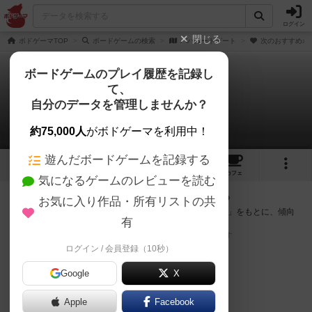
ログイン
閉じる
ボドゲーマTOP
ボードゲームの検索
バハムートゲート
次のおすすめボ
ボードゲームのプレイ履歴を記録し
て、
バハムートゲート
自分のデータを管理しませんか？
次のおすすめボードゲーム
約75,000人
がボドゲーマを利用中！
遊んだボードゲームを記録する
4
8
21
トップ
画像
動画
レビュー
カフェ
気になるゲームのレビューを読む
『バハムートゲート』が好きな方へのおすすめ
お気に入り作品・所有リストの共
このゲームのトップページで投票された「プレイ感の評価」をもとに、傾向
有
が近いボードゲームをランキング形式で紹介します。
※リストには一定の投票数がある作品のみを表示しています
ログイン / 会員登録（10秒）
Google
X
Apple
Facebook