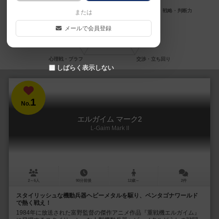
または
メールで会員登録
しばらく表示しない
1
No.
エルガイム マーク2
L-Gaim Mark II
2～6人
90分前後
12歳～
2件
スタイリッシュな機動兵器ヘビーメタルを駆り、ペンタゴナワールド
で熱く戦え！
1984年に放送された富野監督の傑作アニメ作品『重戦機エルガイム』