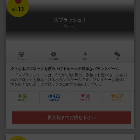
11
No.
スプラッシュ！
Splash!
2～6人
15分前後
6歳～
9件
小さな木のブロックを積み上げるルールの簡単なバランスゲーム
「スプラッシュ！」は、2人から6人用の、家族でも遊べる、小さな
木のブロックを積み上げるバランスゲームです。プレイヤーは順番に
塔を崩さないようにブロックを1個ずつ積み上げてい...
56
422
39
237
興味あり
経験あり
お気に入り
持ってる
再入荷までお待ち下さい