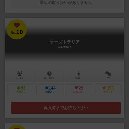
通販の取り扱いがありません
10
No.
オーズトラリア
AuZtralia
1～4人
30～120分
13歳～
7件
93
144
29
155
興味あり
経験あり
お気に入り
持ってる
再入荷までお待ち下さい