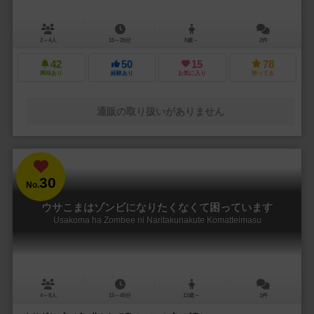
2～4人
15～25分
8歳～
2件
42
50
15
78
興味あり
経験あり
お気に入り
持ってる
通販の取り扱いがありません
30
No.
ウサこまはゾンビになりたくなくて困っています
Usakoma ha Zombee ni Naritakunakute Komatteimasu
4～8人
15～40分
12歳～
1件