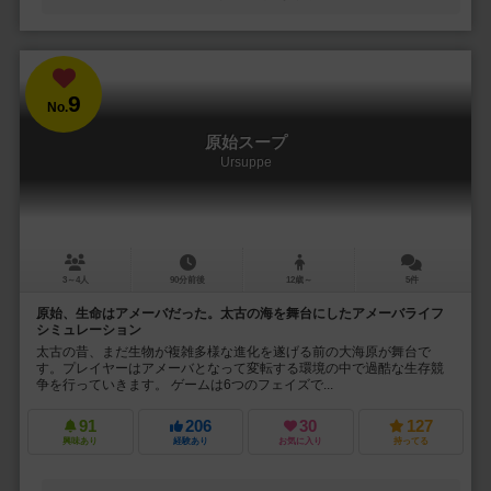
9
No.
原始スープ
Ursuppe
3～4人
90分前後
12歳～
5件
原始、生命はアメーバだった。太古の海を舞台にしたアメーバライフ
シミュレーション
太古の昔、まだ生物が複雑多様な進化を遂げる前の大海原が舞台で
す。プレイヤーはアメーバとなって変転する環境の中で過酷な生存競
争を行っていきます。 ゲームは6つのフェイズで...
91
206
30
127
興味あり
経験あり
お気に入り
持ってる