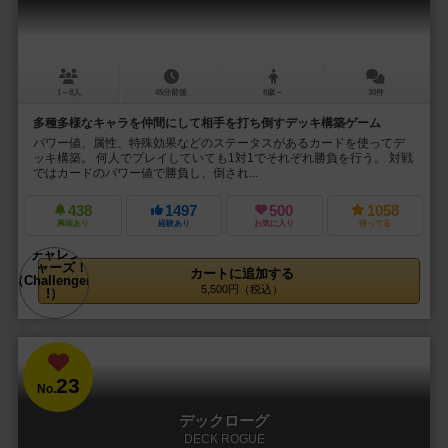
1～8人
45分前後
8歳～
30件
多種多様なキャラを仲間にして相手を打ち倒すデッキ構築ゲーム
パワー値、属性、特殊効果などのステータスがあるカードを使ってデ
ッキ構築。 何人でプレイしていても1対1でそれぞれ勝負を行う。 対戦
ではカードのパワー値で勝負し、倒され...
438
1497
500
1058
興味あり
経験あり
お気に入り
持ってる
カートに追加する
5,500円（税込）
23
No.
デックローグ
DECK ROGUE