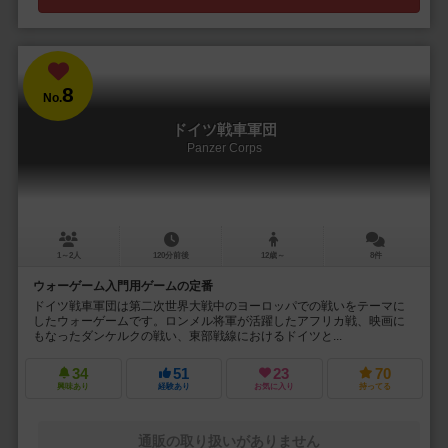
8
No.
ドイツ戦車軍団
Panzer Corps
1～2人
120分前後
12歳～
8件
ウォーゲーム入門用ゲームの定番
ドイツ戦車軍団は第二次世界大戦中のヨーロッパでの戦いをテーマに
したウォーゲームです。ロンメル将軍が活躍したアフリカ戦、映画に
もなったダンケルクの戦い、東部戦線におけるドイツと...
34
51
23
70
興味あり
経験あり
お気に入り
持ってる
通販の取り扱いがありません