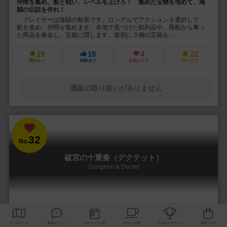
仲間を集め、船と戦い、レベルを上げろ！ 集めた宝物を埋めて、海
賊の伝説を作れ！
プレイヤーは海賊の船長です。ロンデルでアクションを選択して、
船を進め、仲間を集めます。各地で見つけた戦利品や、商船から奪っ
た商品を換金し、宝箱に隠します。最初に３個の宝箱を...
19
18
4
22
興味あり
経験あり
お気に入り
持ってる
通販の取り扱いがありません
32
No.
破宮の十重奏（デクテット）
Dungeon & Dectet
1～2人
30～100分
10歳～
11件