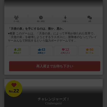
2～4人
60～90分
10歳～
2件
「天使の泉」を手にするのは、善か、悪か。
●概要 このゲームは、「天使の泉」によって平和が保たれた世界で、
「天使の泉」を破壊しようとするラスボスに、冒険者のなったプレイ
ヤーみんなで対抗するという協力ボードゲームです...
28
43
12
66
興味あり
経験あり
お気に入り
持ってる
再入荷までお待ち下さい
22
No.
チャレンジャーズ！
Challengers!