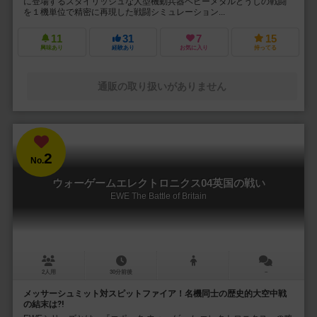
に登場するスタイリッシュな人型機動兵器ヘビーメタルどうしの戦闘
を１機単位で精密に再現した戦闘シミュレーション...
11
31
7
15
興味あり
経験あり
お気に入り
持ってる
通販の取り扱いがありません
2
No.
ウォーゲームエレクトロニクス04英国の戦い
EWE The Battle of Britain
2人用
30分前後
－
メッサーシュミット対スピットファイア！名機同士の歴史的大空中戦
の結末は⁈