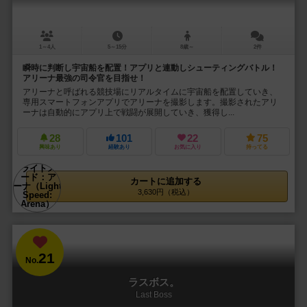
1～4人
5～15分
8歳～
2件
瞬時に判断し宇宙船を配置！アプリと連動しシューティングバトル！
アリーナ最強の司令官を目指せ！
アリーナと呼ばれる競技場にリアルタイムに宇宙船を配置していき、
専用スマートフォンアプリでアリーナを撮影します。撮影されたアリ
ーナは自動的にアプリ上で戦闘が展開していき、獲得し...
28
101
22
75
興味あり
経験あり
お気に入り
持ってる
カートに追加する
3,630円（税込）
21
No.
ラスボス。
Last Boss