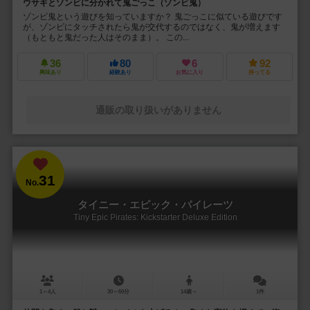
ウサギとゾンビに分かれて鬼ごっこ（ゾンビ鬼）
ゾンビ鬼という遊びを知っていますか？ 鬼ごっこに似ている遊びです
が、ゾンビにタッチされたら鬼が交代するのではなく、鬼が増えます
（もともと鬼だった人はそのまま）。 この...
36
80
6
92
興味あり
経験あり
お気に入り
持ってる
通販の取り扱いがありません
31
No.
タイニー・エピック・パイレーツ
Tiny Epic Pirates: Kickstarter Deluxe Edition
1～4人
30～60分
14歳～
1件