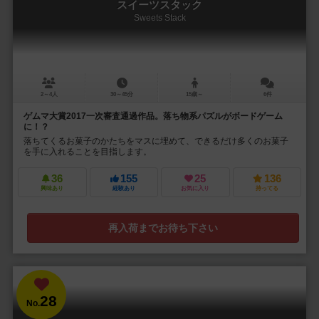
スイーツスタック
Sweets Stack
2～4人
30～45分
15歳～
6件
ゲムマ大賞2017一次審査通過作品。落ち物系パズルがボードゲーム
に！？
落ちてくるお菓子のかたちをマスに埋めて、できるだけ多くのお菓子
を手に入れることを目指します。
36
155
25
136
興味あり
経験あり
お気に入り
持ってる
再入荷までお待ち下さい
28
No.