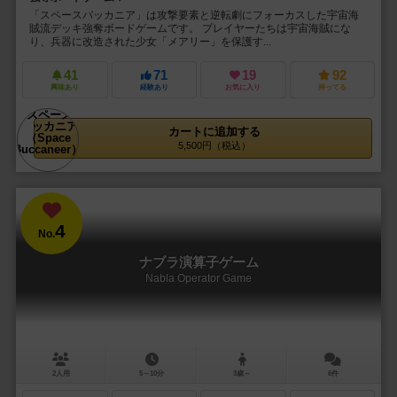
「スペースバッカニア」は攻撃要素と逆転劇にフォーカスした宇宙海
賊流デッキ強奪ボードゲームです。 プレイヤーたちは宇宙海賊にな
り、兵器に改造された少女「メアリー」を保護す...
41
71
19
92
興味あり
経験あり
お気に入り
持ってる
カートに追加する
5,500円（税込）
4
No.
ナブラ演算子ゲーム
Nabla Operator Game
2人用
5～10分
3歳～
6件