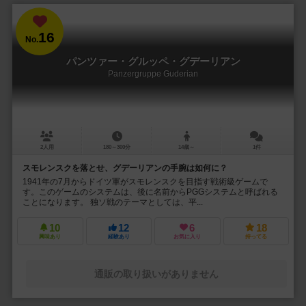
16
No.
パンツァー・グルッペ・グデーリアン
Panzergruppe Guderian
2人用
180～300分
14歳～
1件
スモレンスクを落とせ、グデーリアンの手腕は如何に？
1941年の7月からドイツ軍がスモレンスクを目指す戦術級ゲームで
す。このゲームのシステムは、後に名前からPGGシステムと呼ばれる
ことになります。 独ソ戦のテーマとしては、平...
10
12
6
18
興味あり
経験あり
お気に入り
持ってる
通販の取り扱いがありません