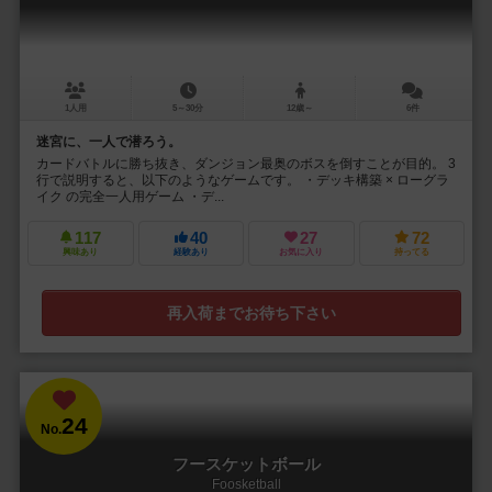
1人用
5～30分
12歳～
6件
迷宮に、一人で潜ろう。
カードバトルに勝ち抜き、ダンジョン最奥のボスを倒すことが目的。 3
行で説明すると、以下のようなゲームです。 ・デッキ構築 × ローグラ
イク の完全一人用ゲーム ・デ...
117
40
27
72
興味あり
経験あり
お気に入り
持ってる
再入荷までお待ち下さい
24
No.
フースケットボール
Foosketball