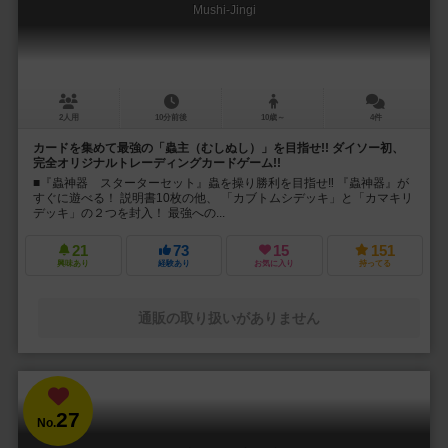
Mushi-Jingi
2人用
10分前後
10歳～
4件
カードを集めて最強の「蟲主（むしぬし）」を目指せ!! ダイソー初、
完全オリジナルトレーディングカードゲーム!!
■『蟲神器 スターターセット』蟲を操り勝利を目指せ‼ 『蟲神器』が
すぐに遊べる！ 説明書10枚の他、 「カブトムシデッキ」と「カマキリ
デッキ」の２つを封入！ 最強への...
21
73
15
151
興味あり
経験あり
お気に入り
持ってる
通販の取り扱いがありません
27
No.