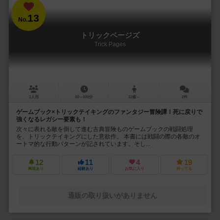
13
No.
トリックページズ
Trick Pages
1人用
60～600分
12歳～
2件
ゲームブック×トリックテイキングのファンタジー冒険譚！死に戻りで
強くなるレガシー要素も！
次々に表れる敵を倒して進む古典冒険ものゲームブックの戦闘処理
を、トリックテイキングにした意欲作。 本書には戦闘の際の各敵のオ
ートマ的な行動パターンが記されています。そし...
12
11
4
19
興味あり
経験あり
お気に入り
持ってる
通販の取り扱いがありません