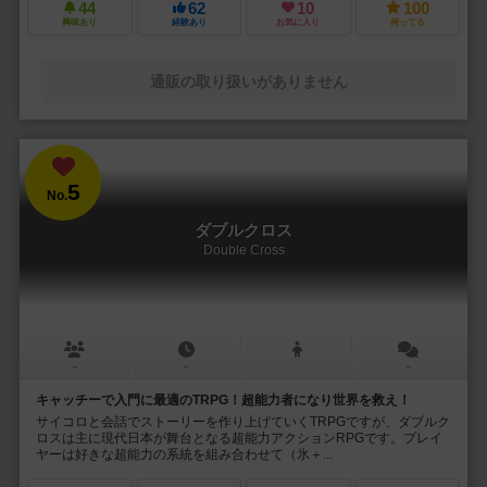
44
62
10
100
興味あり
経験あり
お気に入り
持ってる
通販の取り扱いがありません
5
No.
ダブルクロス
Double Cross
－
－
－
キャッチーで入門に最適のTRPG！超能力者になり世界を救え！
サイコロと会話でストーリーを作り上げていくTRPGですが、ダブルク
ロスは主に現代日本が舞台となる超能力アクションRPGです。プレイ
ヤーは好きな超能力の系統を組み合わせて（氷＋...