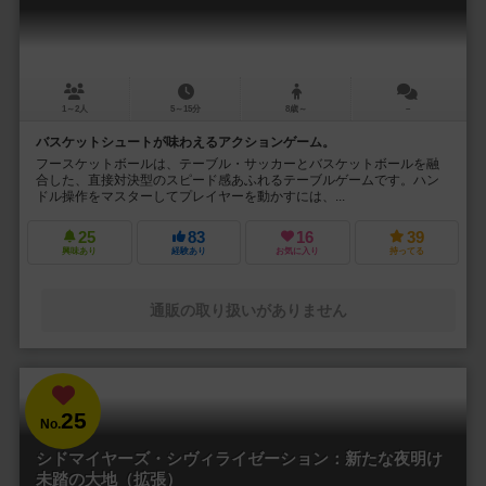
1～2人
5～15分
8歳～
－
バスケットシュートが味わえるアクションゲーム。
フースケットボールは、テーブル・サッカーとバスケットボールを融
合した、直接対決型のスピード感あふれるテーブルゲームです。ハン
ドル操作をマスターしてプレイヤーを動かすには、...
25
83
16
39
興味あり
経験あり
お気に入り
持ってる
通販の取り扱いがありません
25
No.
シドマイヤーズ・シヴィライゼーション：新たな夜明け
未踏の大地（拡張）