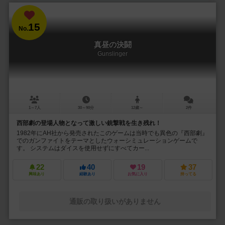
15
No.
真昼の決闘
Gunslinger
1～7人
30～90分
12歳～
2件
西部劇の登場人物となって激しい銃撃戦を生き残れ！
1982年にAH社から発売されたこのゲームは当時でも異色の『西部劇』
でのガンファイトをテーマとしたウォーシミュレーションゲームで
す。 システムはダイスを使用せずにすべてカー...
22
40
19
37
興味あり
経験あり
お気に入り
持ってる
通販の取り扱いがありません