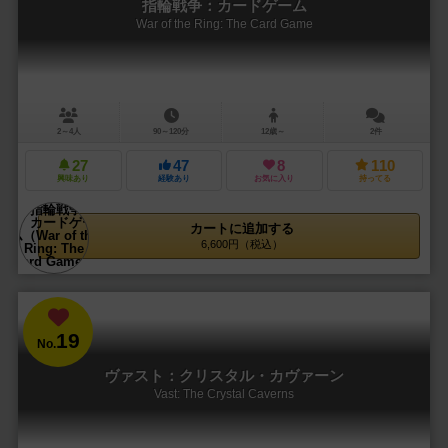
指輪戦争：カードゲーム
War of the Ring: The Card Game
2～4人
90～120分
12歳～
2件
27
47
8
110
興味あり
経験あり
お気に入り
持ってる
カートに追加する
6,600円（税込）
19
No.
ヴァスト：クリスタル・カヴァーン
Vast: The Crystal Caverns