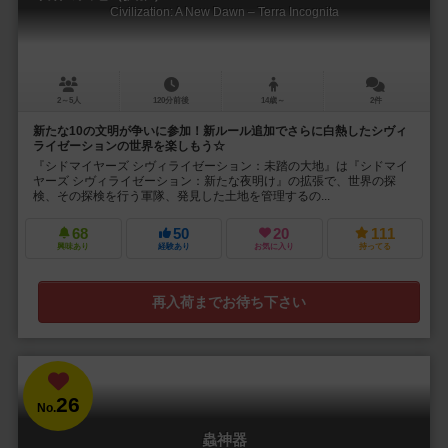
Civilization: A New Dawn – Terra Incognita
2～5人
120分前後
14歳～
2件
新たな10の文明が争いに参加！新ルール追加でさらに白熱したシヴィ
ライゼーションの世界を楽しもう☆
『シドマイヤーズ シヴィライゼーション：未踏の大地』は『シドマイ
ヤーズ シヴィライゼーション：新たな夜明け』の拡張で、世界の探
検、その探検を行う軍隊、発見した土地を管理するの...
68
50
20
111
興味あり
経験あり
お気に入り
持ってる
再入荷までお待ち下さい
26
No.
蟲神器