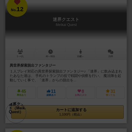
12
No.
迷界クエスト
Meikai Quest
1～4人
40～80分
10歳～
21件
異世界探索脱出ファンタジー
１人プレイ対応の異世界探索脱出ファンタジー♪ 「迷界」に飲み込まれ
たあなた達は、 手札のトランプの役で戦闘や偵察を行い、 魔法陣を起
動していく事で、「迷界」からの脱出を...
45
11
8
31
興味あり
経験あり
お気に入り
持ってる
カートに追加する
1,100円（税込）