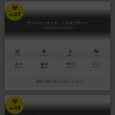
17
No.
アンドーンテッド：ノルマンディー
Undaunted: Normandy
2人用
45～60分
14歳～
2件
70
57
15
63
興味あり
経験あり
お気に入り
持ってる
通販の取り扱いがありません
18
No.