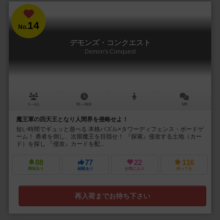
14
No.
デモンズ・コンクエスト
Demon's Conquest
1～4人
30～45分
5件
魔王軍の四天王となり人間界を侵略せよ！
短い時間でギュッと遊べる 本格パズル×タワーディフェンス・ボードゲ
ーム！ 勇者を倒し、次期魔王を目指せ！ 『探索』侵攻する土地（カー
ド）を探し 『侵攻』カードを配...
88
77
22
116
興味あり
経験あり
お気に入り
持ってる
再入荷までお待ち下さい