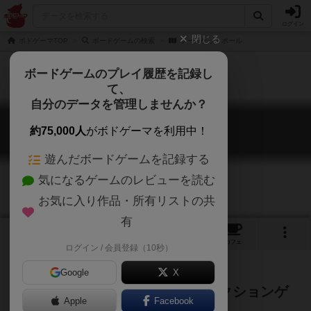
ログイン
閉じる
ボドゲーマTOP
ボードゲームの検索
フースケットボール
ボードゲームのプレイ履歴を記録し
て、
自分のデータを管理しませんか？
フースケットボール
約75,000人
がボドゲーマを利用中！
Foosketball
遊んだボードゲームを記録する
気になるゲームのレビューを読む
お気に入り作品・所有リストの共
有
1
15
トップ
画像
動画
レビュー
カフェ
ログイン / 会員登録（10秒）
Google
X
バスケットシュートが味わえるアクションゲ
Apple
Facebook
ーム。