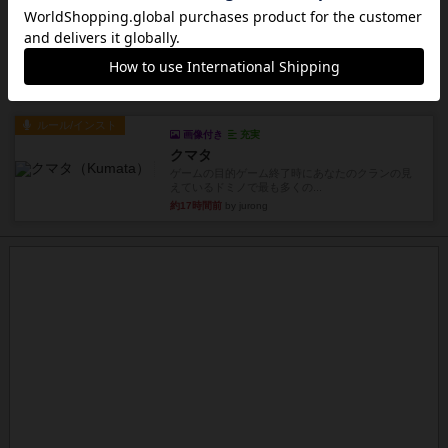
レビュー
充実
1809
ケビン・ザッカーがデザインした１ヘクス=２マイ
ルの戦役級シリーズは以下...
約17時間前
by Chaco
ルール/インスト
画像付き
充実
クマタ
ゲームの目的ゲーム終了時にあなたのクランの見
えているドミノで最も多くの...
約17時間前
by jurong