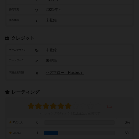
2021年～
発売時期
未登録
参考価格
クレジット
未登録
ゲームデザイン
未登録
アートワーク
ハズブロー（Hasbro）
関連企業/団体
レーティング
レーティングを行うには
ログイン
が必要です
0
0%
10点の人
1
6%
9点の人