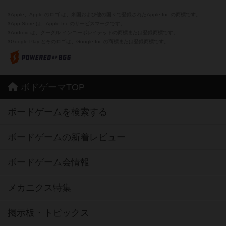
※Apple、Apple のロゴ は、米国および他の国々で登録されたApple Inc.の商標です。
※App Store は、Apple Inc.のサービスマークです。
※Android は、グーグル インコーポレイテッドの商標または登録商標です。
※Google Play とそのロゴは、Google Inc.の商標または登録商標です。
ボドゲーマTOP
ボードゲームを検索する
ボードゲームの新着レビュー
ボードゲーム会情報
メカニクス特集
掲示板・トピックス