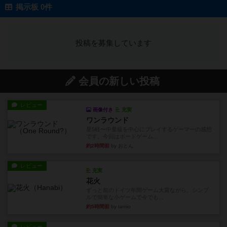
掲示板 0件
投稿を募集しています
会員の新しい投稿
レビュー
画像付き
充実
ワンラウンド
星5軽〜中量級を中心にプレイするゲーマーの感想
です。今回はボードゲーム...
約2時間前
by おとん
レビュー
充実
花火
ずっと前のドイツ年間ゲーム大賞ながら、シンプ
ルで簡単な小ゲームで今でも...
約5時間前
by tamio
レビュー