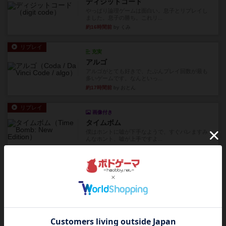
ディジットコード
やっぱり論理ゲームは面白い。息子とリプレイし
ました。息子の勝ち。これリ...
約16時間前
by くみ
リプレイ
充実
アルゴ
アルゴがとても好きで、たぶんプレイ回数が最も
多いゲームです。なんといっ...
約17時間前
by おとん
リプレイ
画像付き
タイムボム
僕はホントに嘘が下手なようで、すぐバレますみ
んなホント、嘘が上手ですよ...
約17時間前
by あまる
レビュー
画像付き
タイムボム
まず簡単で軽い！大人数で遊べる！それなのに小
箱！何より楽しい！！正体隠...
約17時間前
by あまる