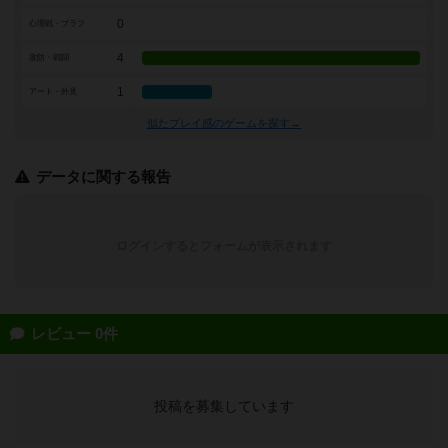
0
心理戦・ブラフ
4
攻防・戦闘
1
アート・外見
似たプレイ感のゲームを探す→
データに関する報告
ログインするとフォームが表示されます
レビュー 0件
投稿を募集しています