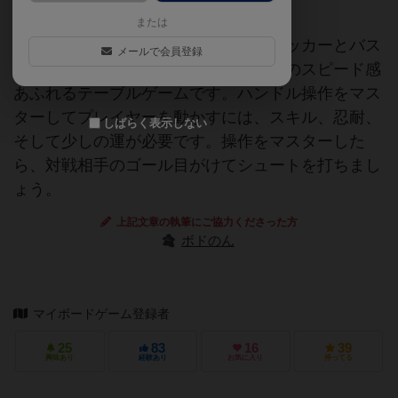
または
フースケットボールは、テーブル・サッカーとバス
メールで会員登録
ケットボールを融合した、直接対決型のスピード感
あふれるテーブルゲームです。ハンドル操作をマス
ターしてプレイヤーを動かすには、スキル、忍耐、
しばらく表示しない
そして少しの運が必要です。操作をマスターした
ら、対戦相手のゴール目がけてシュートを打ちまし
ょう。
上記文章の執筆にご協力くださった方
ボドのん
マイボードゲーム登録者
25
83
16
39
興味あり
経験あり
お気に入り
持ってる