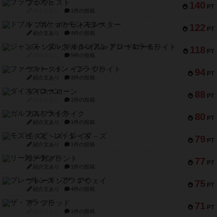
ブラヴェスト
140
PT
紹介文なし
1件の投稿
ドブル：ポケットモンスター
122
PT
紹介文あり
4件の投稿
ジャンヌ・ダルク-オルレアン ドロー＆ライト
118
PT
紹介文なし
5件の投稿
ファースト・イン・フライト
94
PT
紹介文あり
3件の投稿
ダイススローン
88
PT
紹介文なし
1件の投稿
ガルフストライク
80
PT
紹介文あり
1件の投稿
モズビ－ズ・レイダ－ズ
79
PT
紹介文あり
1件の投稿
リー対グラント
77
PT
紹介文あり
1件の投稿
ブレーキング・アウェイ
75
PT
紹介文あり
4件の投稿
ザ・フラッド
71
PT
紹介文なし
1件の投稿