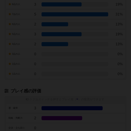
3
19%
8点の人
5
31%
7点の人
2
13%
6点の人
3
19%
5点の人
2
13%
4点の人
0
0%
3点の人
0
0%
2点の人
0
0%
1点の人
プレイ感の評価
トグルスイッチを押すとプレイ感（
※
）の投票ができます
3
運・確率
2
戦略・判断力
0
交渉・立ち回り