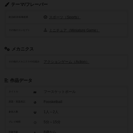
テーマ/フレーバー
スポーツ（Sports）
政治経済/各種産業
ミニチュア（Miniature Game）
その他のコンセプト
メカニクス
アクションゲーム（Action）
その他のメカニクスや仕組み
作品データ
フースケットボール
タイトル
Foosketball
原題・英題表記
1人～2人
参加人数
5分～15分
プレイ時間
8歳から
対象年齢