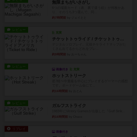
無限まちがいさがし
6つの場面カード（表、裏で違う絵）が何枚かあ
り、そのうち3つ選んで、同...
約7時間前
by ジェイとと
レビュー
充実
チケットトゥライド / チケットトゥライドアメリカ
デジタルソロプレイ。元祖チケライ？マップがた
くさん出てるからどれをプレ...
約9時間前
by おーちゃん
レビュー
画像付き
充実
ホットストリーク
星7軽〜中量級を中心にプレイするゲーマーの感想
です。ボードゲーム会にて...
約16時間前
by おとん
レビュー
ガルフストライク
1983年にVictory Gamesが出版した『Gulf Strik...
約16時間前
by Chaco
リプレイ
画像付き