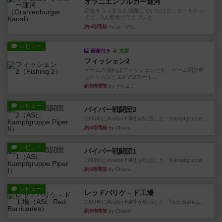
オラニエンブルガー運河
存在をうっすらと認識していたけど、セールやっ
てて、2人専用でワカプレと...
約5時間前
by みいやん
レビュー
画像付き
充実
フィッシェン2
ゲームの流れはフィッシェンだが、ゲーム開始時
はペリカンとエビの2スート...
約5時間前
by うらまこ
レビュー
パイパー戦闘団2
1996年にAvalon Hill社が出版した『Kampfgruppe...
約5時間前
by Chaco
レビュー
パイパー戦闘団1
1993年にAvalon Hill社が出版した『Kampfgruppe...
約5時間前
by Chaco
レビュー
レッドバリケ－ド工場
1989年にAvalon Hill社が出版した『Red Barrica...
約5時間前
by Chaco