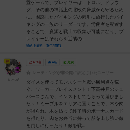
置ゲームで、プレイヤーは、トロル、ドラウ
グ、その他の神話上の北欧の脅威から守るため
に、困惑したバイキングの港町に旅行したバイ
キングの一族のリーダーです。労働者を配置す
ることで、資源と戦士の収集が可能になり、プ
レイヤーはそれらを近隣の...
続きを読む（5年弱前）
神
483名
4名
充実
レーティングが非公開に設定されたユーザー
まつなが
ダイスを使ってモンスターと戦い勝利点を稼
ぐ、ワーカープレイスメント！下高井戸のシュ
パースさんで、インストしてもらって遊びまし
た～！ミープルをエリアに置くことで、木や肉
が得られ、木を払って終了時のボーナスカード
を得たり、肉をお弁当に持って船を出し強い敵
を倒しに行ったり！敵を戦...