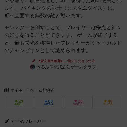
ンを彫り、船を建造し、戦士を養うために使用され
ます。 バイキングの戦士（カスタムダイス）は、
町が直面する無数の敵と戦います。
モンスターを倒すことで、プレイヤーは栄光と神々
の好意を得ることができます。 ゲームが終了する
と、最も栄光を獲得したプレイヤーがミッドガルド
のチャンピオンとして認められます。
上記文章の執筆にご協力くださった方
うるふ＠恵我之荘ゲームクラブ
マイボードゲーム登録者
29
83
26
40
興味あり
経験あり
お気に入り
持ってる
テーマ/フレーバー