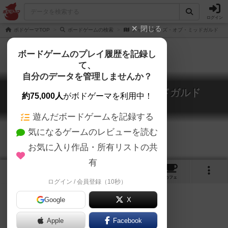
ログイン
閉じる
ボドゲーマTOP
ボードゲームの検索
チャンピオンズ・オブ・ミッドガルド
ボードゲームのプレイ履歴を記録し
て、
自分のデータを管理しませんか？
チャンピオンズ・オブ・ミッドガルド
約75,000人
がボドゲーマを利用中！
Champions of Midgard
遊んだボードゲームを記録する
気になるゲームのレビューを読む
お気に入り作品・所有リストの共
有
5
2
2
トップ
画像
動画
レビュー
カフェ
ログイン / 会員登録（10秒）
Google
X
Apple
Facebook