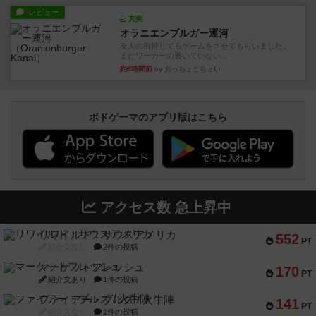
レビュー
充実
オラニエンブルガー運河
友人の所持してるゲームをさせてもらいました。
まだワーカーの置いていない...
約6時間前
by おっちょこちょい
ボドゲーマのアプリ版はこちら
アクセス数 急上昇中
リワイルド：サウスアメリカ
552
PT
紹介文なし
2件の投稿
マーケットフレッシュ
170
PT
紹介文あり
1件の投稿
ファイアー・ブルズ / 火牛陣
141
PT
紹介文なし
1件の投稿