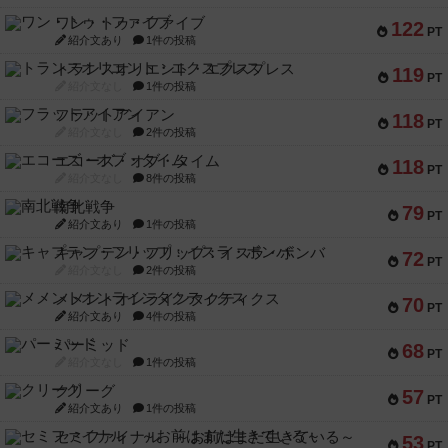
ワン・トゥ・ファイブ
122
PT
紹介文あり
1件の投稿
トランスオリエント・エクスプレス
119
PT
紹介文なし
1件の投稿
フラットアイアン
118
PT
紹介文なし
2件の投稿
エコーズ・オブ・タイム
118
PT
紹介文なし
8件の投稿
南北戦争
79
PT
紹介文あり
1件の投稿
キャプテン・フリップ：イスラ・ボンバ
72
PT
紹介文なし
2件の投稿
メメントオンラインタクティクス
70
PT
紹介文あり
4件の投稿
パーミッド
68
PT
紹介文なし
1件の投稿
クリーグ
57
PT
紹介文あり
1件の投稿
セミファイナル ～お前はまだ生きている～
53
PT