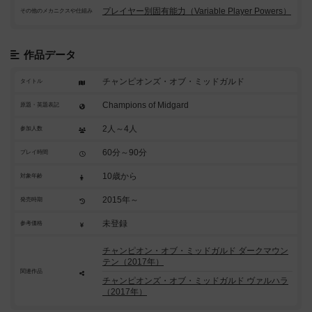
プレイヤー別固有能力（Variable Player Powers）
その他のメカニクスや仕組み
作品データ
チャンピオンズ・オブ・ミッドガルド
タイトル
Champions of Midgard
原題・英題表記
2人～4人
参加人数
60分～90分
プレイ時間
10歳から
対象年齢
2015年～
発売時期
未登録
参考価格
チャンピオン・オブ・ミッドガルド ダークマウン
テン（2017年）
関連作品
チャンピオンズ・オブ・ミッドガルド ヴァルハラ
（2017年）