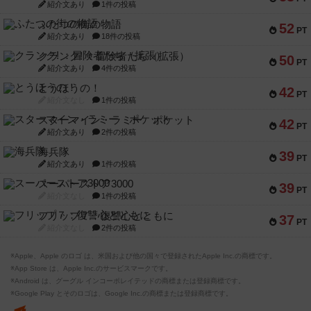
紹介文あり
1件の投稿
ふたつの街の物語
52
PT
紹介文あり
18件の投稿
クランク! ：冒険者たち（拡張）
50
PT
紹介文あり
4件の投稿
とうほうの！
42
PT
紹介文なし
1件の投稿
スターマイン・ラミー ポケット
42
PT
紹介文あり
2件の投稿
海兵隊
39
PT
紹介文あり
1件の投稿
スーパーストア3000
39
PT
紹介文なし
1件の投稿
フリップ７：復讐心とともに
37
PT
紹介文なし
2件の投稿
※Apple、Apple のロゴ は、米国および他の国々で登録されたApple Inc.の商標です。
※App Store は、Apple Inc.のサービスマークです。
※Android は、グーグル インコーポレイテッドの商標または登録商標です。
※Google Play とそのロゴは、Google Inc.の商標または登録商標です。