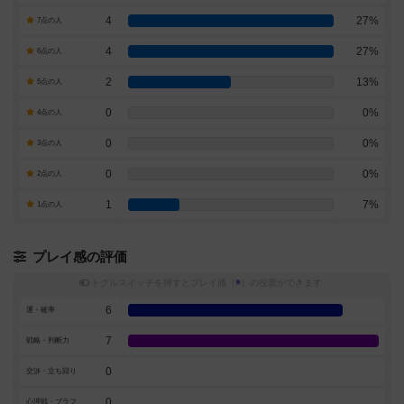
4
27%
7点の人
4
27%
6点の人
2
13%
5点の人
0
0%
4点の人
0
0%
3点の人
0
0%
2点の人
1
7%
1点の人
プレイ感の評価
トグルスイッチを押すとプレイ感（
※
）の投票ができます
6
運・確率
7
戦略・判断力
0
交渉・立ち回り
0
心理戦・ブラフ