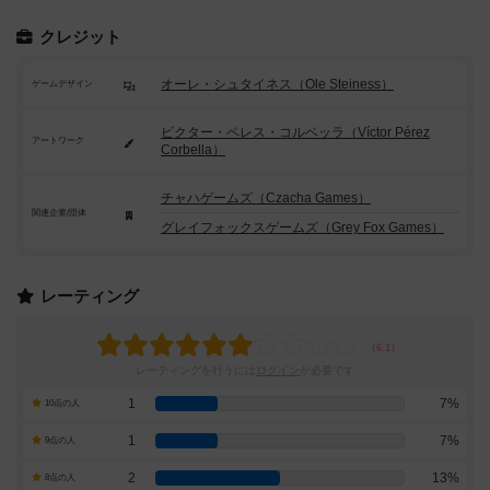
クレジット
オーレ・シュタイネス（Ole Steiness）
ゲームデザイン
ビクター・ペレス・コルベッラ（Víctor Pérez
アートワーク
Corbella）
チャハゲームズ（Czacha Games）
関連企業/団体
グレイフォックスゲームズ（Grey Fox Games）
レーティング
レーティングを行うには
ログイン
が必要です
1
7%
10点の人
1
7%
9点の人
2
13%
8点の人