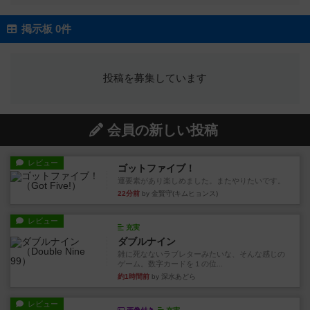
掲示板 0件
投稿を募集しています
会員の新しい投稿
レビュー
ゴットファイブ！
運要素があり楽しめました。またやりたいです。
22分前
by 金賢守(キムヒョンス)
レビュー
充実
ダブルナイン
雑に死なないラブレターみたいな、そんな感じの
ゲーム。数字カードを１の位...
約1時間前
by 深水あどら
レビュー