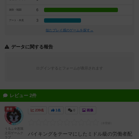
6
攻防・戦闘
3
アート・外見
似たプレイ感のゲームを探す→
データに関する報告
ログインするとフォームが表示されます
レビュー 2件
勇者
239名
1名
0
画像
うるふ＠恵我
之荘ゲームク
バイキングをテーマにしたミドル級の労働者配
ラブ