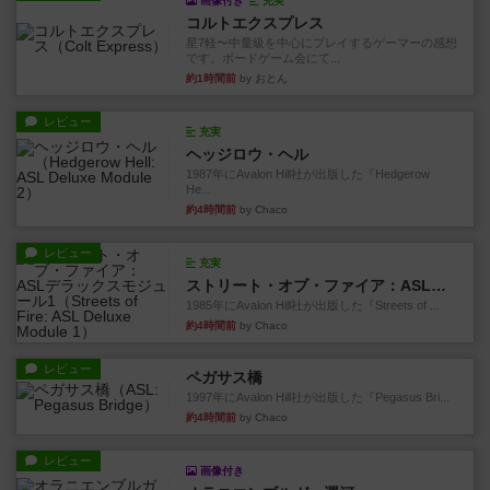
画像付き
充実
コルトエクスプレス
星7軽〜中量級を中心にプレイするゲーマーの感想
です。ボードゲーム会にて...
約1時間前
by おとん
レビュー
充実
ヘッジロウ・ヘル
1987年にAvalon Hill社が出版した『Hedgerow
He...
約4時間前
by Chaco
レビュー
充実
ストリート・オブ・ファイア：ASLデラックスモジュール1
1985年にAvalon Hill社が出版した『Streets of ...
約4時間前
by Chaco
レビュー
ペガサス橋
1997年にAvalon Hill社が出版した『Pegasus Bri...
約4時間前
by Chaco
レビュー
画像付き