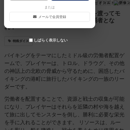
または
トロルやゾンビから村を守り、海を渡ってモ
メールで会員登録
ンスターを退治、ミッドガルドの覇者とな
れ！
しばらく表示しない
特殊ダイス
バイキングをテーマにしたミドル級の労働者配置ゲ
ームで、プレイヤーは、トロル、ドラウグ、その他
の神話上の北欧の脅威から守るために、困惑したバ
イキングの港町に旅行したバイキングの一族のリー
ダーです。
労働者を配置することで、資源と戦士の収集が可能
になり、プレイヤーはそれらを近隣の村や海を越え
て旅に出してモンスターを倒し、勝利に必要な栄光
を手に入れることができます。 リソースは、ルー