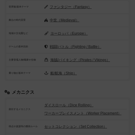
ファンタジー（Fantasy）
世界観/基本テーマ
中世（Medieval）
舞台の時代背景
ヨーロッパ（Europe）
地域や文化圏など
戦闘/バトル（Fighting / Battle）
ゲームの基本目的
海賊/バイキング（Pirates / Vikings）
主要登場人物/職業や生物
船/航海（Ship）
乗り物が基本テーマ
メカニクス
ダイスロール（Dice Rolling）
頻出するメカニクス
ワーカープレイスメント（Worker Placement）
セットコレクション（Set Collection）
得点や資源等の獲得ルール