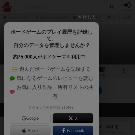
ログイン
閉じる
ボドゲーマTOP
ボードゲームの検索
バハムートゲート
リプレイ日記
ボードゲームのプレイ履歴を記録し
て、
バハムートゲート
自分のデータを管理しませんか？
0件のリプレイ日記
約75,000人
がボドゲーマを利用中！
遊んだボードゲームを記録する
4
8
21
トップ
画像
動画
レビュー
カフェ
気になるゲームのレビューを読む
お気に入り作品・所有リストの共
バハムートゲートのトップに戻る
有
ログイン / 会員登録（10秒）
会員の新しい投稿
Google
X
レビュー
ドゥームド・バタリオンズ：ASLモジュール11
Apple
Facebook
『Squad Leader』用の追加マップとして発売され