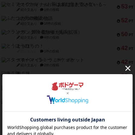
セミファイナル ～お前はまだ生きている～
53
PT
紹介文あり
1件の投稿
ふたつの街の物語
52
PT
紹介文あり
18件の投稿
クランク! ：冒険者たち（拡張）
50
PT
紹介文あり
4件の投稿
とうほうの！
42
PT
紹介文なし
1件の投稿
スターマイン・ラミー ポケット
42
PT
紹介文あり
2件の投稿
海兵隊
39
PT
紹介文あり
1件の投稿
スーパーストア3000
39
PT
紹介文なし
1件の投稿
フリップ７：復讐心とともに
37
PT
紹介文なし
2件の投稿
※Apple、Apple のロゴ は、米国および他の国々で登録されたApple Inc.の商標です。
※App Store は、Apple Inc.のサービスマークです。
※Android は、グーグル インコーポレイテッドの商標または登録商標です。