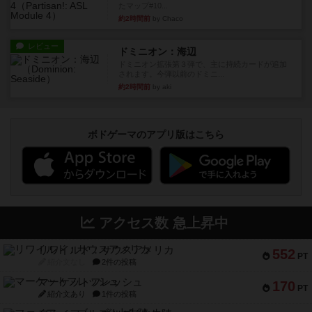
たマップ#10...
約2時間前
by Chaco
レビュー
ドミニオン：海辺
ドミニオン拡張第３弾で、主に持続カードが追加
されます。今弾以前のドミニ...
約2時間前
by aki
ボドゲーマのアプリ版はこちら
アクセス数 急上昇中
リワイルド：サウスアメリカ
552
PT
紹介文なし
2件の投稿
マーケットフレッシュ
170
PT
紹介文あり
1件の投稿