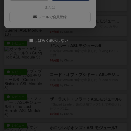
たマップの#9...
5分前
by Chaco
または
メールで会員登録
レビュー
クロワ・ド・ゲール：ASLモジュール10
1992年にAvalon Hill社が出版した『Croix de Gu...
17分前
by Chaco
しばらく表示しない
レビュー
ガンホー：ASLモジュール9
1992年にAvalon Hill社が出版した『Gung Ho！』
に付...
26分前
by Chaco
レビュー
コード・オブ・ブシドー：ASLモジュール8
1991年にAvalon Hill社が出版した『Code of Bus...
32分前
by Chaco
レビュー
ザ・ラスト・フラー：ASLモジュール6
『Squad Leader』用の追加マップとして発売され
たマップ#11...
40分前
by Chaco
レビュー
ホロウレギオンズ：ASLモジュール7