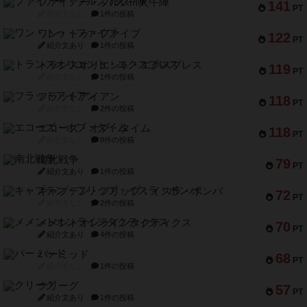
ファイアー・ブルズ / 火牛陣
141
PT
紹介文なし
1件の投稿
ワン・トゥ・ファイブ
122
PT
紹介文あり
1件の投稿
トランスオリエント・エクスプレス
119
PT
紹介文なし
1件の投稿
フラットアイアン
118
PT
紹介文なし
2件の投稿
エコーズ・オブ・タイム
118
PT
紹介文なし
8件の投稿
南北戦争
79
PT
紹介文あり
1件の投稿
キャプテン・フリップ：イスラ・ボンバ
72
PT
紹介文なし
2件の投稿
メメントオンラインタクティクス
70
PT
紹介文あり
4件の投稿
パーミッド
68
PT
紹介文なし
1件の投稿
クリーグ
57
PT
紹介文あり
1件の投稿