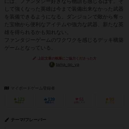
には、ファンタジー好きなら物語も感じるはず。そ
して強くなった英雄は今まで装備出来なかった武器
を装備できるようになる。ダンジョンで敵から奪っ
た宝物から便利なアイテムや強力な武器、新たな英
雄を得られるかも知れない。
ファンタジーゲームのワクワクを感じるデッキ構築
ゲームとなっている。
上記文章の執筆にご協力くださった方
tama_go_ya
マイボードゲーム登録者
123
139
51
93
興味あり
経験あり
お気に入り
持ってる
テーマ/フレーバー