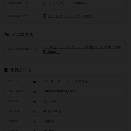
ファンタジー（Fantasy）
世界観/基本テーマ
カードゲーム（Card Game）
その他のコンセプト
メカニクス
デッキビルディング（デッキ構築）（Deck / Pool
得点や資源等の獲得ルール
Building）
作品データ
サンダーストーン・クエスト
タイトル
Thunderstone Quest
原題・英題表記
2人～4人
参加人数
45分～80分
プレイ時間
14歳から
対象年齢
発売時期