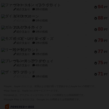
ファースト・イン・フライト
94
PT
紹介文あり
3件の投稿
ダイススローン
88
PT
紹介文なし
1件の投稿
ガルフストライク
80
PT
紹介文あり
1件の投稿
モズビ－ズ・レイダ－ズ
79
PT
紹介文あり
1件の投稿
リー対グラント
77
PT
紹介文あり
1件の投稿
ブレーキング・アウェイ
75
PT
紹介文あり
4件の投稿
ザ・フラッド
71
PT
紹介文なし
1件の投稿
※Apple、Apple のロゴ は、米国および他の国々で登録されたApple Inc.の商標です。
※App Store は、Apple Inc.のサービスマークです。
※Android は、グーグル インコーポレイテッドの商標または登録商標です。
※Google Play とそのロゴは、Google Inc.の商標または登録商標です。