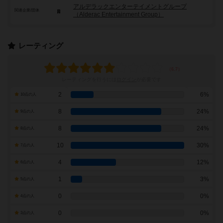
アルデラックエンターテイメントグループ
関連企業/団体
（Alderac Entertainment Group）
レーティング
レーティングを行うには
ログイン
が必要です
2
6%
10点の人
8
24%
9点の人
8
24%
8点の人
10
30%
7点の人
4
12%
6点の人
1
3%
5点の人
0
0%
4点の人
0
0%
3点の人