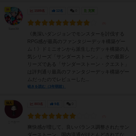
神
1589名
12名
0
充実
Sato39
《奥深いダンジョンでモンスターを討伐する
RPG感が最高のファンタジーデッキ構築ゲー
ム！》ドミニオンから派生したデッキ構築の人
気シリーズ「サンダーストーン」。その最新シ
リーズである「サンダーストーン・クエスト」
は評判通り最高のファンタジーデッキ構築ゲー
ムだったのでレビューした...
続きを読む（3年弱前）
仙人
803名
9名
0
こーかー
爽快感が増して、良いバランス調整されたサン
ダーストーン。国内流通がほとんどされてな