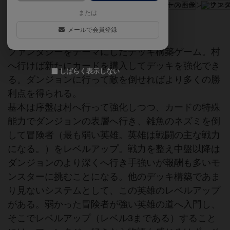
または
ファンタジーデッキ構築ゲーム。
メールで会員登録
ファンタジーをテーマにしたデッキ構築ゲーム。村
へ行けば新たにカードを購入してデッキを強化でき
しばらく表示しない
る。ダンジョンに行って敵を倒せればより多くの勝
利点を得られる。
基本は序盤は村へ行って強化しつつ、カードの特殊
能力でダンジョンの表層へ行き、雑魚のネズミを倒
して冒険者（最も弱い英雄。英雄は戦闘の主な戦力
になる。）をレベルアップ。戦力を整え中盤以降は
ダンジョンのより深くへ行き手強いが報酬も多いモ
ンスターに挑むことになる。他のデッキ構築であま
り見ないシステムとして、この英雄のレベルアップ
がある。弱かった冒険者が強い英雄の道へ入門し、
そこでレベルアップ（レベル3まである）すること