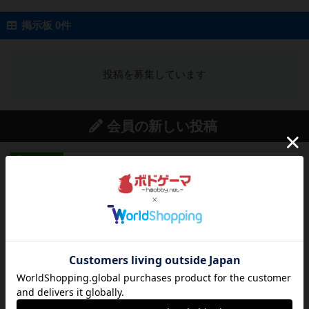
掲示板 0件
投稿を募集しています
会員の新しい投稿
レビュー
画像付き
ファイアー・ブルズ / 火牛陣
火牛を引き連れて敵を殲滅させる。縦か斜めで前2
列まで攻撃できるが、自分...
約1時間前
by うらまこ
レビュー
フリップ７
カードをめくるかパスをするかを決めてパスした
時のカード数字が得点になる...
約2時間前
by mob567