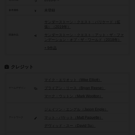
2018年～
未登録
参考価格
サンダーストーン・クエスト：バリケード（拡
張）（2019年）
サンダーストーン・クエスト：アット・ザ・ファ
関連作品
ンデーション・オブ・ザ・ワールド（2018年）
+ 9作品
クレジット
マイク・エリオット（Mike Elliott）
ブライアン・リース（Bryan Reese）
ゲームデザイン
マーク・ウットン（Mark Wootton）
ジェイソン・エングル（Jason Engle）
マット・パケット（Matt Paquette）
アートワーク
デヴィッド・スー（David Su）