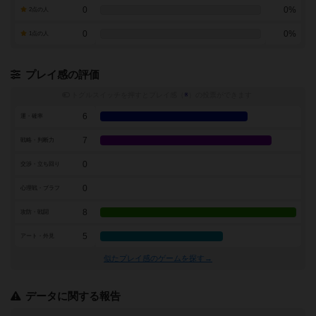
0
0%
2点の人
0
0%
1点の人
プレイ感の評価
トグルスイッチを押すとプレイ感（
※
）の投票ができます
6
運・確率
7
戦略・判断力
0
交渉・立ち回り
0
心理戦・ブラフ
8
攻防・戦闘
5
アート・外見
似たプレイ感のゲームを探す→
データに関する報告