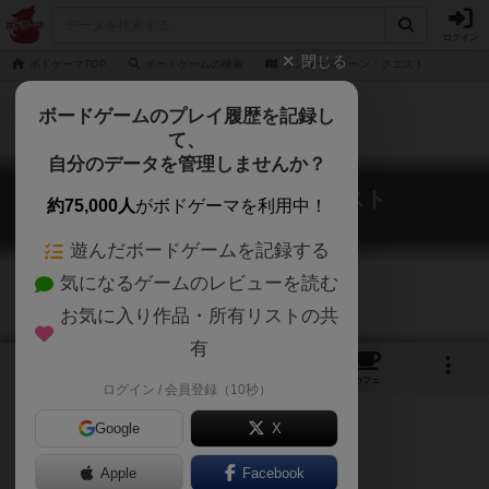
ログイン
閉じる
ボドゲーマTOP
ボードゲームの検索
サンダーストーン・クエスト
ボードゲームのプレイ履歴を記録し
て、
自分のデータを管理しませんか？
サンダーストーン・クエスト
約75,000人
がボドゲーマを利用中！
Thunderstone Quest
遊んだボードゲームを記録する
気になるゲームのレビューを読む
お気に入り作品・所有リストの共
有
5
4
8
トップ
画像
動画
レビュー
カフェ
ログイン / 会員登録（10秒）
Google
X
Apple
Facebook