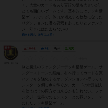
く、大量のカードもあり言語の壁も大きいが、
とても面白いゲームです。基本的にはデッキ構
築ゲームですが、体力が補充する枚数になった
りダンジョンに潜る要素もあったりとファンタ
ジー好きにはたまらないの...
続きを読む（6年以上前）
勇者
1296名
7名
0
充実
tama_go_ya
剣と魔法のファンタジーデッキ構築ゲーム。サ
ンダーストーンの続編。村へ行ってカードを買
いデッキを強化するか、ダンジョンへ行ってモ
ンスターを倒し点を稼ぐか。カードの特殊能力
を使えばその両方が出来るかも知れない。ファ
ンタジー世界でのモンスターとの戦いをテーマ
にしたデッキ構築ゲーム...