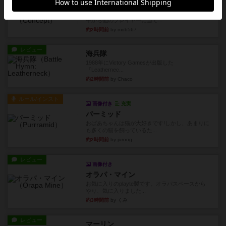
レビュー
コンセプト
親のプレイヤーがお題を決めて限られたヒントの
中から他のプレイヤーに当て...
約2時間前
by mob567
レビュー
海兵隊
1988年にVictory Gamesが出版した
『Leathernec...
約2時間前
by Chaco
ルール/インスト
画像付き
充実
パーミッド
おばあちゃんは猫が大好きです!しかし、あまりに
も多くの猫を飼っているた...
約2時間前
by jurong
レビュー
画像付き
オラパ・マイン
お気に入りのplayte製です。オラパスペースから
やり、気に入りました...
約3時間前
by くみ
レビュー
マーリン