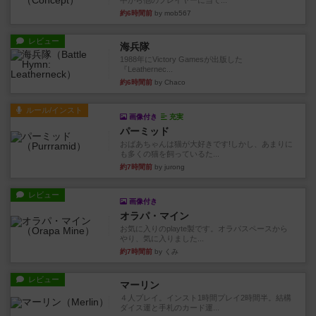
中から他のプレイヤーに当て...
約6時間前
by mob567
レビュー
海兵隊
1988年にVictory Gamesが出版した
『Leathernec...
約6時間前
by Chaco
ルール/インスト
画像付き
充実
パーミッド
おばあちゃんは猫が大好きです!しかし、あまりに
も多くの猫を飼っているた...
約7時間前
by jurong
レビュー
画像付き
オラパ・マイン
お気に入りのplayte製です。オラパスペースから
やり、気に入りました...
約7時間前
by くみ
レビュー
マーリン
４人プレイ。インスト1時間プレイ2時間半。結構
ダイス運と手札のカード運...