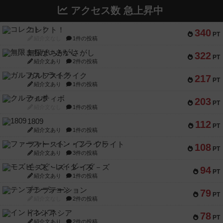
アクセス数 急上昇中
コレクト！
340
PT
紹介文なし
1件の投稿
無限まちがいさがし
322
PT
紹介文あり
2件の投稿
ガルフストライク
217
PT
紹介文あり
1件の投稿
クルティボ
203
PT
紹介文なし
1件の投稿
1809
112
PT
紹介文あり
1件の投稿
ファースト・イン・フライト
108
PT
紹介文あり
3件の投稿
モズビ－ズ・レイダ－ズ
94
PT
紹介文あり
1件の投稿
テンプテーション
79
PT
紹介文なし
2件の投稿
インドネシア
78
PT
紹介文あり
2件の投稿