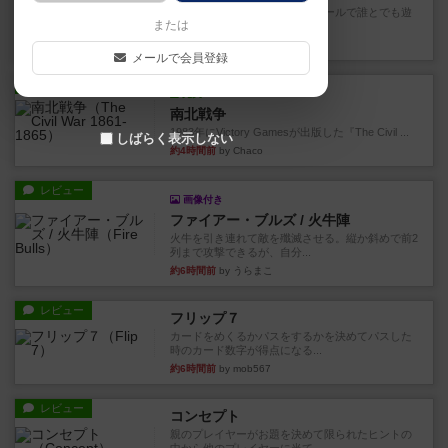
対人アナログプレイ。簡単なルールで誰とでも遊
または
べるゲーム。こんなの子ども...
9分前
by おーちゃん
メールで会員登録
レビュー
充実
南北戦争
1983年にVictory Gamesが出版した『The Civil ...
しばらく表示しない
約4時間前
by Chaco
レビュー
画像付き
ファイアー・ブルズ / 火牛陣
火牛を引き連れて敵を殲滅させる。縦か斜めで前2
列まで攻撃できるが、自分...
約6時間前
by うらまこ
レビュー
フリップ７
カードをめくるかパスをするかを決めてパスした
時のカード数字が得点になる...
約6時間前
by mob567
レビュー
コンセプト
親のプレイヤーがお題を決めて限られたヒントの