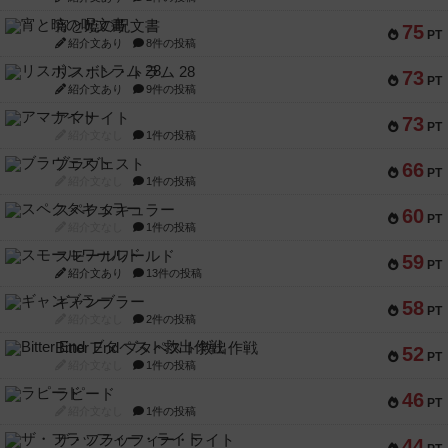
宵と暁の呪文書
75
PT
紹介文あり
8件の投稿
リスボン・トラム 28
73
PT
紹介文あり
9件の投稿
アマナイト
73
PT
紹介文なし
1件の投稿
ブラヴェスト
66
PT
紹介文なし
1件の投稿
スペクタキュラー
60
PT
紹介文なし
1件の投稿
スモールワールド
59
PT
紹介文あり
13件の投稿
ギャンブラー
58
PT
紹介文なし
2件の投稿
Bitter End ブタペスト救出作戦
52
PT
紹介文なし
1件の投稿
ラピード
46
PT
紹介文なし
1件の投稿
ザ・フラッフィー・ライト
44