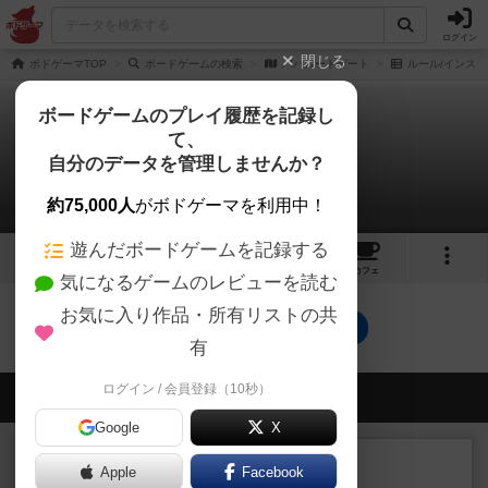
ログイン
閉じる
ボドゲーマTOP
ボードゲームの検索
バハムートゲート
ルール/インスト
ボードゲームのプレイ履歴を記録し
て、
バハムートゲート
自分のデータを管理しませんか？
0件のルール/インスト
約75,000人
がボドゲーマを利用中！
遊んだボードゲームを記録する
4
8
21
トップ
画像
動画
レビュー
カフェ
気になるゲームのレビューを読む
お気に入り作品・所有リストの共
バハムートゲートのトップに戻る
有
ログイン / 会員登録（10秒）
会員の新しい投稿
Google
X
レビュー
充実
Apple
Facebook
オバケだぞ～