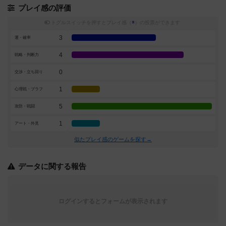
プレイ感の評価
トグルスイッチを押すとプレイ感（
※
）の投票ができます
3
運・確率
4
戦略・判断力
0
交渉・立ち回り
1
心理戦・ブラフ
5
攻防・戦闘
1
アート・外見
似たプレイ感のゲームを探す→
データに関する報告
ログインするとフォームが表示されます