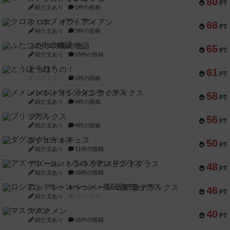
80
PT
紹介文あり
1件の投稿
クロス・オブ・アイアン
68
PT
紹介文あり
3件の投稿
ふたつの街の物語
65
PT
紹介文あり
18件の投稿
とうほうの！
61
PT
紹介文なし
1件の投稿
メメントオンラインタクティクス
58
PT
紹介文あり
4件の投稿
ブリックス
56
PT
紹介文あり
4件の投稿
ダグエイトチェス
50
PT
紹介文あり
11件の投稿
アズール：シントラのステンドグラス
48
PT
紹介文あり
18件の投稿
ロシアン・キャンペーン：第5版デラックス
46
PT
紹介文あり
0件の投稿
マスクメン
40
PT
紹介文あり
16件の投稿