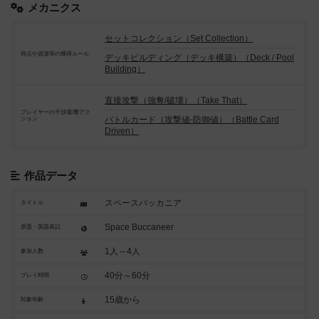
メカニクス
セットコレクション（Set Collection）
得点や資源等の獲得ルール
デッキビルディング（デッキ構築）（Deck / Pool
Building）
直接攻撃（強奪/破壊）（Take That）
プレイヤーの干渉/影響アク
バトルカード（攻撃値-防御値）（Battle Card
ション
Driven）
作品データ
スペースバッカニア
タイトル
Space Buccaneer
原題・英題表記
1人～4人
参加人数
40分～60分
プレイ時間
15歳から
対象年齢