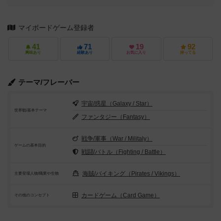
マイボードゲーム登録者
41
71
19
92
興味あり
経験あり
お気に入り
持ってる
テーマ/フレーバー
宇宙/惑星（Galaxy / Star）
世界観/基本テーマ
ファンタジー（Fantasy）
戦争/軍事（War / Militaly）
ゲームの基本目的
戦闘/バトル（Fighting / Battle）
海賊/バイキング（Pirates / Vikings）
主要登場人物/職業や生物
カードゲーム（Card Game）
その他のコンセプト