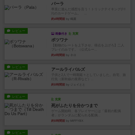
パーラ
率直に遊んだ感想を言う！トリックテイキング(ﾄﾘ
ﾃ)のカードゲーム。 ...
約4時間前
by 鳴屋
レビュー
画像付き
充実
ボツワナ
【動物のレートを上下させ、得点を上げろ】二人
プレイのみです。（公式ルー...
約4時間前
by ネロ
レビュー
アールライバルズ
子供と2人で一時期延々としていました。自宅、旅
行先（新幹線の座席など）...
約5時間前
by ジェイとと
レビュー
充実
死がふたりを分かつまで
ゲーム開始時、各プレイヤーには「最初の配偶
者」がランダムに配られる配偶...
約5時間前
by MIFFYBX
レビュー