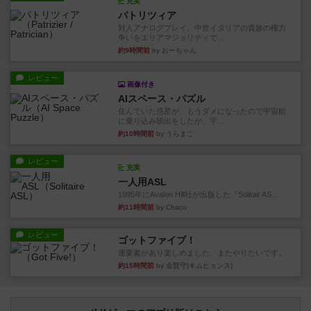
充実
パトリツィア
対人アナログプレイ。中世イタリアの貴族の権力
争いをエリアマジョリティで...
約9時間前
by おーちゃん
レビュー
画像付き
AIスペース・パズル
住んでいた惑星が、もうダメになったので宇宙船
に乗り込み脱出をしたが、宇...
約10時間前
by うらまこ
レビュー
充実
一人用ASL
1995年にAvalon Hill社が出版した『Solitair AS...
約11時間前
by Chaco
レビュー
ゴットファイブ！
運要素があり楽しめました。またやりたいです。
約15時間前
by 金賢守(キムヒョンス)