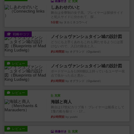
画像付き
充実
しあわせのいと
舞台は全寮制の女子高。プレイヤーは探偵サイド
と犯人サイドに分かれて、探...
5分前
by タカミネコウヘイ
戦略やコツ
ノイシュヴァンシュタイン城の設計図
どうにも上手くあれもこれも満たせるようには置
けないので、入口の除去と入...
約1時間前
by オグランド（Oguland）
レビュー
ノイシュヴァンシュタイン城の設計図
ボードゲームを1,000個以上持っているユーザー視
点で良かった点と悪か...
約1時間前
by オグランド（Oguland）
レビュー
充実
海賊と商人
舞台は17世紀カリブ海！ プレイヤーは船長として
1隻の船を駆り・・17...
約2時間前
by yuishi
レビュー
画像付き
充実