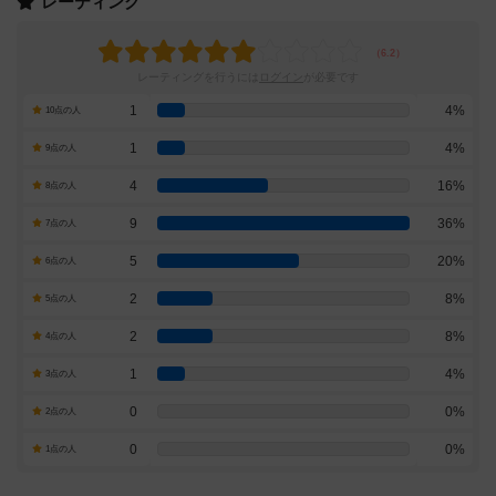
レーティング
レーティングを行うには
ログイン
が必要です
1
4%
10点の人
1
4%
9点の人
4
16%
8点の人
9
36%
7点の人
5
20%
6点の人
2
8%
5点の人
2
8%
4点の人
1
4%
3点の人
0
0%
2点の人
0
0%
1点の人