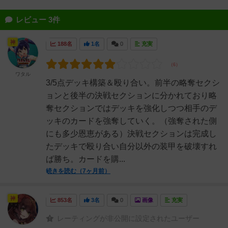
レビュー 3件
神
188名
1名
0
充実
ワタル
3/5点デッキ構築＆殴り合い。前半の略奪セクシ
ョンと後半の決戦セクションに分かれており略
奪セクションではデッキを強化しつつ相手のデ
ッキのカードを強奪していく。（強奪された側
にも多少恩恵がある）決戦セクションは完成し
たデッキで殴り合い自分以外の装甲を破壊すれ
ば勝ち。カードを購...
続きを読む（7ヶ月前）
神
853名
3名
0
画像
充実
レーティングが非公開に設定されたユーザー