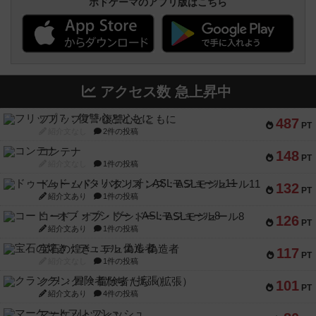
ボドゲーマのアプリ版はこちら
アクセス数 急上昇中
フリップ７：復讐心とともに
487
PT
紹介文なし
2件の投稿
コンテナ
148
PT
紹介文なし
1件の投稿
ドゥームド・バタリオンズ：ASLモジュール11
132
PT
紹介文あり
1件の投稿
コード・オブ・ブシドー：ASLモジュール8
126
PT
紹介文あり
1件の投稿
宝石の煌き：デュエル 偽造者
117
PT
紹介文なし
1件の投稿
クランク! ：冒険者たち（拡張）
101
PT
紹介文あり
4件の投稿
マーケットフレッシュ