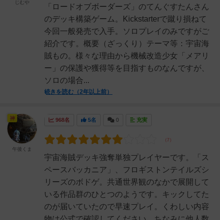
じむや
「ロードオブボーダーズ」のてんぐすたんさん
のデッキ構築ゲーム。Kickstarterで蹴り損ねて
今回一般発売で入手。ソロプレイのみですがご
紹介です。概要（ざっくり）テーマ等：宇宙海
賊もの。様々な理由から機械改造少女「メアリ
ー」の保護や獲得等を目指すものなんですが、
ソロの場合...
続きを読む（2年以上前）
神
968名
5名
0
充実
午後くま
宇宙海賊デッキ強奪単独プレイヤーです。「ス
ペースバッカニア」、フロギストンテイルズシ
リーズのボドゲ。共通世界観のなかで展開して
いる作品群のひとつのようです。キックしてた
のが届いていたので早速プレイ。くわしい内容
物は公式で確認してください。ちなみに他人数