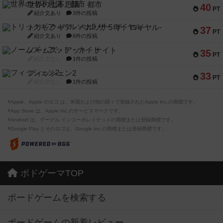
世界の七不思議：都市
40
PT
紹介文あり
3件の投稿
トリックギア - ペルソナ5 ザ・ロイヤル-
37
PT
紹介文あり
6件の投稿
ノームズ・アット・ナイト
35
PT
紹介文なし
1件の投稿
フィッシェン2
33
PT
紹介文なし
1件の投稿
※Apple、Apple のロゴ は、米国および他の国々で登録されたApple Inc.の商標です。
※App Store は、Apple Inc.のサービスマークです。
※Android は、グーグル インコーポレイテッドの商標または登録商標です。
※Google Play とそのロゴは、Google Inc.の商標または登録商標です。
ボドゲーマTOP
ボードゲームを検索する
ボードゲームの新着レビュー