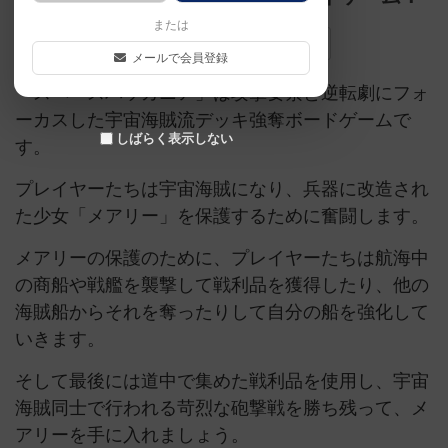
または
kickstarter
デッキ構築
ソロプレイ可
メールで会員登録
「スペースバッカニア」は攻撃要素と逆転劇にフォ
ーカスした宇宙海賊流デッキ強奪ボードゲームで
しばらく表示しない
す。
プレイヤーたちは宇宙海賊になり、兵器に改造され
た少女「メアリー」を保護するために奮闘します。
メアリーの保護のために、プレイヤーたちは航海中
の商船や戦艦を襲撃して戦利品を獲得したり、他の
海賊船からそれを奪ったりして自分の船を強化して
いきます。
そして最後には道中で集めた戦利品を使用し、宇宙
海賊同士で行われる苛烈な砲撃戦を勝ち残って、メ
アリーを手に入れましょう。