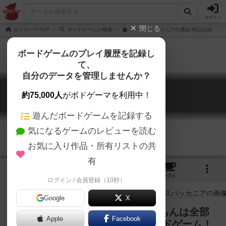
ログイン
閉じる
ボドゲーマTOP
ボードゲームの検索
スペースバッカニアの通販/商品詳細
ボードゲームのプレイ履歴を記録し
て、
自分のデータを管理しませんか？
スペースバッカニア
約75,000人
がボドゲーマを利用中！
Space Buccaneer
遊んだボードゲームを記録する
気になるゲームのレビューを読む
お気に入り作品・所有リストの共
有
3
1
3
10
トップ
画像
動画
レビュー
カフェ
ログイン / 会員登録（10秒）
Google
X
オタカラも！好きな女も！欲しいもんは全部
Apple
Facebook
奪いな！ 新感覚のデッキ強奪ボードゲーム！