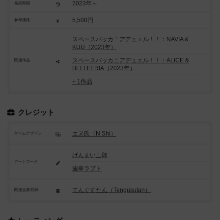
2023年～
発売時期
5,500円
参考価格
スペースバッカニアデュエル！！：NAVIA &
KUU（2023年）
スペースバッカニアデュエル！！：ALICE &
関連作品
BELLFERIA（2023年）
+ 1作品
クレジット
エヌ氏（N Shi）
ゲームデザイン
げんまい三郎
アートワーク
歯車ラプト
てんぐすたん（Tengusutan）
関連企業/団体