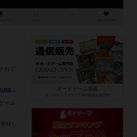
/インスト
掲示板
拡張/関連
作
次のおすすめ
されて
ボードゲーム通販
http://yusei-game.jp/yusei/yuseiki/%E3%83%98%E3%82%A4%E3%83%A0%E3%82%B9%E3%82%AF%E3%83%AA%E3%83%B3%E3%82%B0%E3%83%A9
オンラインストアで7,500商品を販売中
ゲーム
員登録し