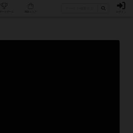
ログイン
カフェ/店舗
人気ボードゲーム
通販ストア