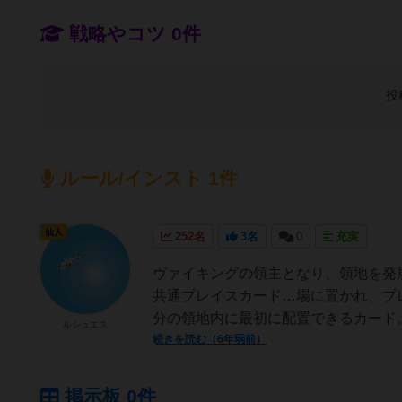
戦略やコツ 0件
投
ルール/インスト 1件
仙人
252名
3名
0
充実
ヴァイキングの領主となり、領地を発
共通プレイスカード…場に置かれ、プ
分の領地内に最初に配置できるカード。
ルシュエス
続きを読む（6年弱前）
掲示板 0件