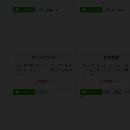
レビュー
レビュー
ウイングスパン
街コロ通
２人で何度かプレイ。ここでも指摘
街コロとの違いは初めから二
されているように、一部強力な鳥(カ
コロを振れるなど、少しの違
ラス...
るけれ...
約5時間前
by S
約10時間前
by くみ
レビュー
レビュー