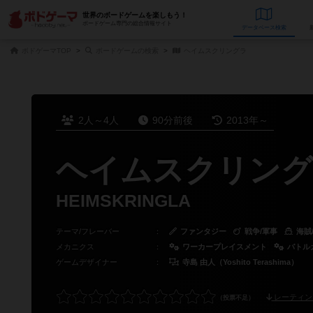
世界のボードゲームを楽しもう！
ボードゲーム専門の総合情報サイト
データベース
検
ボドゲーマTOP
ボードゲームの検索
ヘイムスクリングラ
2人～4人
90分前後
2013年～
ヘイムスクリング
HEIMSKRINGLA
テーマ/フレーバー
：
ファンタジー
戦争/軍事
海賊
メカニクス
：
ワーカープレイスメント
バトル
ゲームデザイナー
：
寺島 由人（Yoshito Terashima）
レーティン