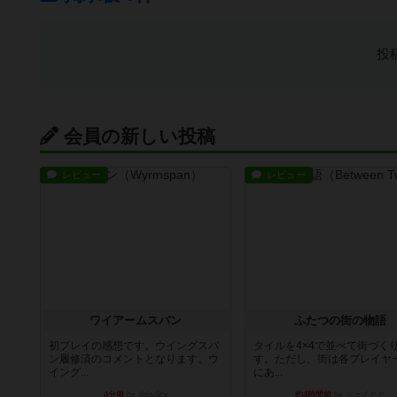
投
会員の新しい投稿
レビュー
レビュー
ワイアームスパン
ふたつの街の物語
初プレイの感想です。ウイングスパ
タイルを4×4で並べて街づく
ン履修済のコメントとなります。ウ
す。ただし、街は各プレイヤ
イング...
にあ...
4分前
by daisdice
約4時間前
by ジェイとと