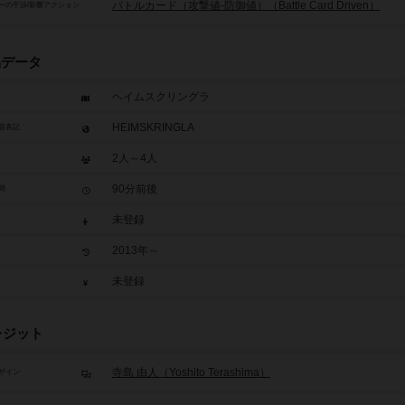
バトルカード（攻撃値-防御値）（Battle Card Driven）
ーの干渉/影響アクション
品データ
ヘイムスクリングラ
HEIMSKRINGLA
題表記
2人～4人
90分前後
間
未登録
2013年～
未登録
レジット
寺島 由人（Yoshito Terashima）
ザイン