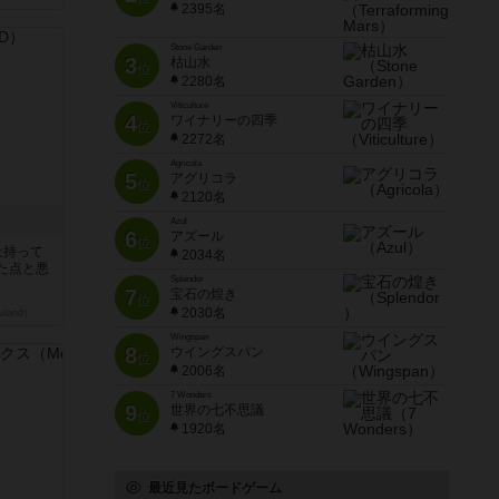
2395名
Stone Garden
3
枯山水
位
2280名
Viticulture
4
ワイナリーの四季
位
2272名
Agricola
5
アグリコラ
位
2120名
Azul
6
アズール
位
上持って
2034名
た点と悪
Splendor
7
宝石の煌き
位
2030名
land）
Wingspan
8
ウイングスパン
位
2006名
7 Wonders
9
世界の七不思議
位
1920名
最近見たボードゲーム