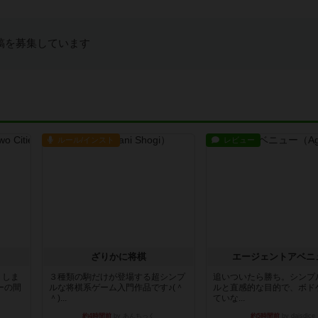
稿を募集しています
ルール/インスト
レビュー
ざりかに将棋
エージェントアベニ
りしま
３種類の駒だけが登場する超シンプ
追いついたら勝ち。シンプ
ーの間
ルな将棋系ゲーム入門作品です♪(＾
ルと直感的な目的で、ボド
＾)...
ていな...
約4時間前
by あんちっく
約5時間前
by daisdice