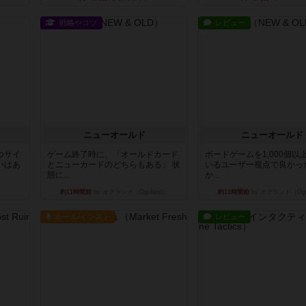
戦略やコツ
レビュー
ニューオールド
ニューオールド
つサイ
ゲーム終了時に、「オールドカード
ボードゲームを1,000個以
いはあ
とニューカードのどちらもある」 状
いるユーザー視点で良かっ
態に...
か...
約11時間前
by オグランド（Oguland）
約11時間前
by オグランド（Ogu
ルール/インスト
レビュー