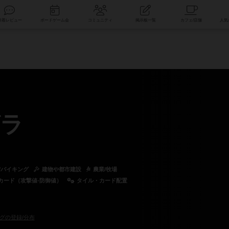
索
新着レビュー
ボードゲーム会
コミュニティ
掲示板一覧
ラ
/バイキング
建物や都市建設
農業/牧場
カード（攻撃値-防御値）
タイル・カード配置
グの登録/分布