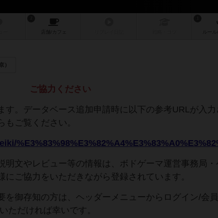
2
1
ュー
店舗/
カフェ
リプレイ
日記
戦略
・コツ
ルール
東京）
ご協力ください
ます。データベース追加申請時に以下の参考URLが入力
らもご覧ください。
説明文やレビュー等の情報は、ボドゲーマ運営事務局・
様にご協力をいただきながら登録されています。
要を御存知の方は、ヘッダーメニューからログイン/会
力いただければ幸いです。