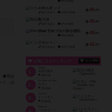
紹介文なし
8件の投稿
スカルキング
45
PT
紹介文あり
12件の投稿
海兵隊
45
PT
紹介文あり
1件の投稿
Bitter End ブタペスト救出作戦
45
PT
紹介文なし
1件の投稿
ドコジャン
42
PT
紹介文あり
10件の投稿
お気に入りランキング
トップ50
Splendor
1
宝石の煌き
位
4041名
。◆用語
Die Siedler von Catan
ード…自
2
カタン
位
3616名
Dominion
3
ドミニオン
位
2530名
Battle Line
4
バトルライン
位