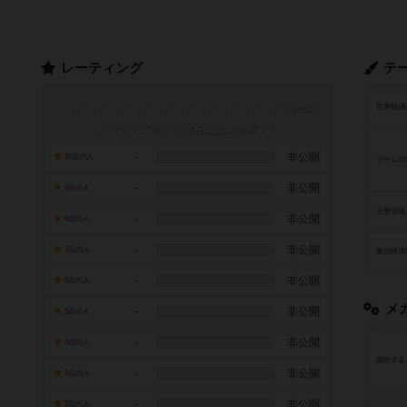
レーティング
テ
世界観/
レーティングを行うには
ログイン
が必要です
-
非公開
10点の人
ゲームの
-
非公開
9点の人
主要登場
-
非公開
8点の人
-
非公開
7点の人
政治経済
-
非公開
6点の人
メ
-
非公開
5点の人
-
非公開
4点の人
頻出する
-
非公開
3点の人
-
非公開
2点の人