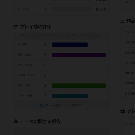
プレイヤ
-
非公開
1点の人
作
プレイ感の評価
タイトル
トグルスイッチを押すとプレイ感（
※
）の投票ができます
原題・英
2
運・確率
参加人数
3
戦略・判断力
プレイ時
0
交渉・立ち回り
対象年齢
0
心理戦・ブラフ
発売時期
3
攻防・戦闘
参考価格
2
アート・外見
似たプレイ感のゲームを探す→
ク
データに関する報告
ゲームデ