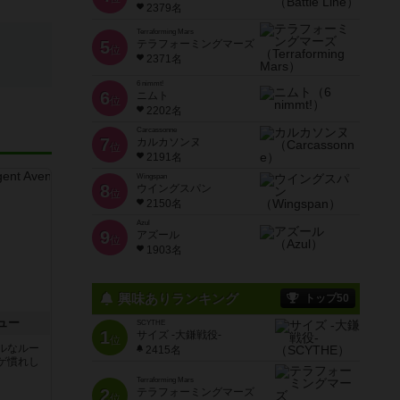
2379名
Terraforming Mars
5
テラフォーミングマーズ
位
2371名
6 nimmt!
6
ニムト
位
2202名
Carcassonne
7
カルカソンヌ
位
2191名
Wingspan
8
ウイングスパン
位
2150名
Azul
9
アズール
位
1903名
興味ありランキング
トップ50
ュー
SCYTHE
1
サイズ -大鎌戦役-
位
ルなルー
2415名
ゲ慣れし
Terraforming Mars
2
テラフォーミングマーズ
位