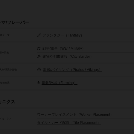
ーマ/フレーバー
ファンタジー（Fantasy）
基本テーマ
戦争/軍事（War / Militaly）
基本目的
建物や都市建設（City Builder）
海賊/バイキング（Pirates / Vikings）
人物/職業や生物
農業/牧場（Farming）
/各種産業
カニクス
ワーカープレイスメント（Worker Placement）
メカニクス
タイル・カード配置（Tile Placement）