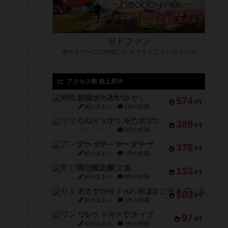
ボドファン
ボードゲームに特化したクラウドファンディング
アクセス数 急上昇中
無限まちがいさがし
574
PT
紹介文あり
2件の投稿
リワイルド：サウスアメリカ
389
PT
紹介文なし
2件の投稿
アンダー・ザ・テーブラー
378
PT
紹介文あり
1件の投稿
宵と暁の呪文書
133
PT
紹介文あり
8件の投稿
セミファイナル ～お前はまだ生きている～
103
PT
紹介文あり
1件の投稿
ワン・トゥ・ファイブ
97
PT
紹介文あり
1件の投稿