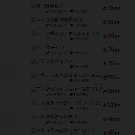
南北戦争
91
PT
紹介文あり
1件の投稿
ふたつの城の物語
91
PT
紹介文あり
6件の投稿
ノームズ・アット・ナイト
88
PT
紹介文なし
1件の投稿
マーリン
76
PT
紹介文あり
6件の投稿
フラットアイアン
75
PT
紹介文なし
2件の投稿
トランスオリエント・エクスプレス
70
PT
紹介文なし
1件の投稿
アンブッシュ！：ムーブアウト！
59
PT
紹介文あり
1件の投稿
キャプテン・フリップ：イスラ・ボンバ
51
PT
紹介文なし
2件の投稿
ガルフストライク
46
PT
紹介文あり
1件の投稿
エコーズ・オブ・タイム
45
PT