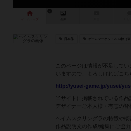
1
ゲーム
トップ
画像
動画
レビ
日本作
ゲームマーケット2013秋（
このページは情報が不足してい
いますので、よろしければこち
当サイトに掲載されている作品
デザイナーご本人様・有志の皆
ヘイムスクリングラの特徴や概
作品説明文の作成/編集にご協