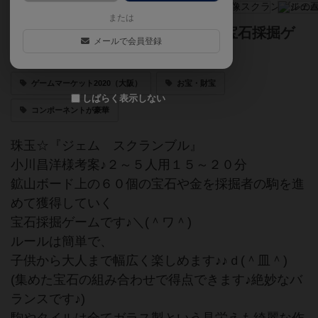
または
６０個の宝石や金を獲得していく宝石採掘ゲ
メールで会員登録
ームです♪＼(＾ワ＾)
ゲームマーケット2020（大阪）
お宝・財宝
しばらく表示しない
コンポーネントが豪華
珠玉☆『ジェム スクランブル』
小川昌洋様考案♪２～５人用１５～２０分
鉱山ボード上の６０個の宝石や金を採掘者の駒を進
めて獲得していく
宝石採掘ゲームです♪＼(＾ワ＾)
ルールは簡単で、
子供から大人まで幅広く楽しめます♪♪ｄ(＾皿＾)
(集めた宝石の組み合わせで得点できます♪絶妙なバ
ランスです♪)