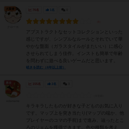
大賢者
76名
1名
0
クローカ
アブストラクトなセットコレクションといった
感じですが、シンプルなルールとそれでいて華
やかな盤面（ガラスタイルがまたいい）に感心
させられてしまう佳作。インストも簡単で年齢
を問わずに遊べる良いゲームだと思います。
続きを読む（4年以上前）
勇者
155名
2名
3
edamame
キラキラしたものが好きな子どものお気に入り
です。マップ上を突き当たり(マップの端か、他
プレイヤーのコマの手前)まで進み、辿ったとこ
ろのジェムを獲得できます。色や種類を考え