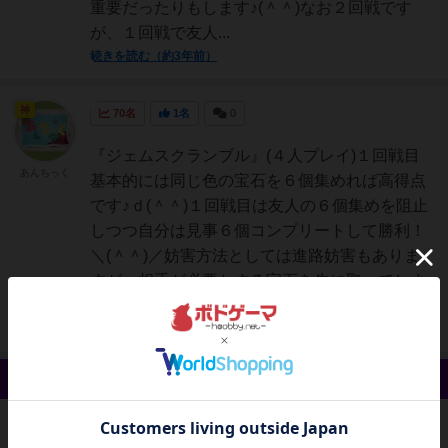
重要だったりもします♪(＾＾)なお２回戦です
が、１回戦で友人...
続きを読む（約3年前）
神
70名
1名
0
『ジェムスクランブル』(４人プレイ)１回戦目
あんちっく
基本的には同じ色の宝石を６個集めれば高得点
です♪ｄ(＾＾)１回戦目は友人の６個集めを阻止
しつつ自分は見事６個コンプリートして勝利！
＼(＾＾)／妨害方法としては進路妨害もありま
すが、相手が必要とする宝石を先に取ってしま
う！が有効な気...
続きを読む（約3年前）
戦略やコツ 1件
神
37名
0名
0
画像