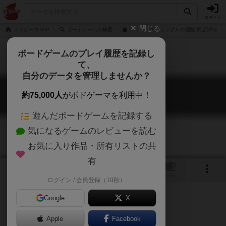
ログイン
閉じる
ボドゲーマTOP
ボードゲームの検索
ジェム スクランブルの通販/商品詳細
ボードゲームのプレイ履歴を記録し
て、
自分のデータを管理しませんか？
ジェム スクランブル
約75,000人
がボドゲーマを利用中！
Gem Scramble
遊んだボードゲームを記録する
気になるゲームのレビューを読む
お気に入り作品・所有リストの共
有
8
1
3
トップ
画像
動画
レビュー
カフェ
ログイン / 会員登録（10秒）
Google
X
Apple
Facebook