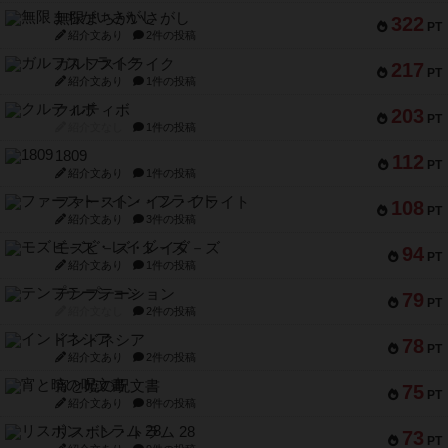
無限まちがいさがし
322
PT
紹介文あり
2件の投稿
ガルフストライク
217
PT
紹介文あり
1件の投稿
クルティボ
203
PT
紹介文なし
1件の投稿
1809
112
PT
紹介文あり
1件の投稿
ファースト・イン・フライト
108
PT
紹介文あり
3件の投稿
モズビ－ズ・レイダ－ズ
94
PT
紹介文あり
1件の投稿
テンプテーション
79
PT
紹介文なし
2件の投稿
インドネシア
78
PT
紹介文あり
2件の投稿
宵と暁の呪文書
75
PT
紹介文あり
8件の投稿
リスボン・トラム 28
73
PT