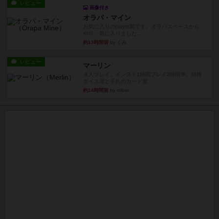
レビュー
画像付き
オラパ・マイン
お気に入りのplayte製です。オラパスペースから
やり、気に入りました...
約13時間前
by くみ
レビュー
マーリン
４人プレイ。インスト1時間プレイ2時間半。結構
ダイス運と手札のカード運...
約14時間前
by oliber