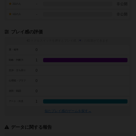
-
非公開
2点の人
-
非公開
1点の人
プレイ感の評価
トグルスイッチを押すとプレイ感（
※
）の投票ができます
0
運・確率
1
戦略・判断力
0
交渉・立ち回り
0
心理戦・ブラフ
0
攻防・戦闘
1
アート・外見
似たプレイ感のゲームを探す→
データに関する報告