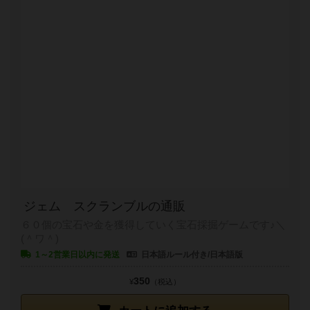
ジェム スクランブルの通販
６０個の宝石や金を獲得していく宝石採掘ゲームです♪＼
(＾ワ＾)
1～2営業日以内に発送
日本語ルール付き/日本語版
350
¥
（税込）