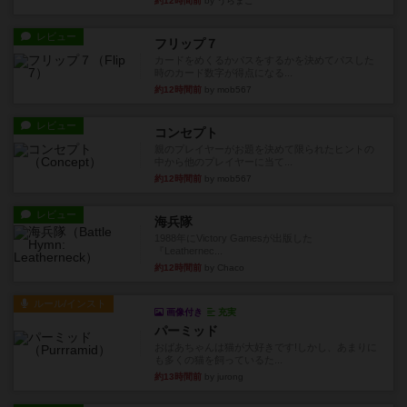
約12時間前
by うらまこ
レビュー
フリップ７
カードをめくるかパスをするかを決めてパスした
時のカード数字が得点になる...
約12時間前
by mob567
レビュー
コンセプト
親のプレイヤーがお題を決めて限られたヒントの
中から他のプレイヤーに当て...
約12時間前
by mob567
レビュー
海兵隊
1988年にVictory Gamesが出版した
『Leathernec...
約12時間前
by Chaco
ルール/インスト
画像付き
充実
パーミッド
おばあちゃんは猫が大好きです!しかし、あまりに
も多くの猫を飼っているた...
約13時間前
by jurong