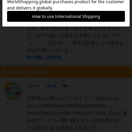
基本的には「同じ色の宝石のセット」を狙うの
あんちっく
が得点が高いので初手の段階から何色をどうい
う経路で狙っていくか考えると良いです♪(＾＾)
なお、相手の駒を通り抜ける事はできないの
で、相手の狙いや動きも考慮すると良いです♪
＼(＾＾；)読み合い！後半は妨害しつつ得点を
伸ばす感じになりま...
続きを読む（約5年前）
ルール/インスト 1件
神
61名
0名
0
説明書は公開されています♪(＾＾)http://antic-
あんちっく
main.com/wp/wp-content/uploads/hpb-
media/GemScramble-Rule.pdf６方向に自由に進
み(他プレイヤー飛び越えはＮＧ)得点表のセッ
トの宝石や金を採掘する作品です♪...