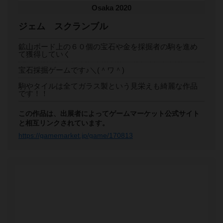
Osaka 2020
ジェム スクランブル
鉱山ボード上の６０個の宝石や金を採掘者の駒を進め
て獲得していく
宝石採掘ゲームです♪＼(＾ワ＾)
駒やタイルは全てガラス製という見栄えも綺麗な作品
です！！
この作品は、出展者によってゲームマーケット公式サイト
と相互リンクされています。
https://gamemarket.jp/game/170813