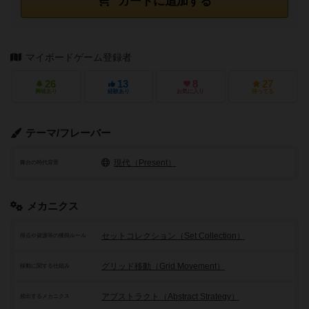
カートに追加する
マイボードゲーム登録者
26
13
8
27
興味あり
経験あり
お気に入り
持ってる
テーマ/フレーバー
現代（Present）
舞台の時代背景
メカニクス
セットコレクション（Set Collection）
得点や資源等の獲得ルール
グリッド移動（Grid Movement）
移動に関する仕組み
アブストラクト（Abstract Strategy）
頻出するメカニクス