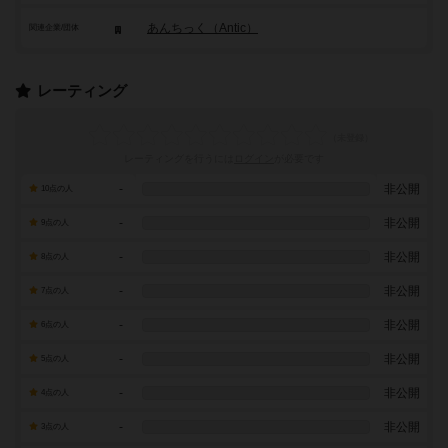
あんちっく（Antic）
関連企業/団体
レーティング
レーティングを行うには
ログイン
が必要です
-
非公開
10点の人
-
非公開
9点の人
-
非公開
8点の人
-
非公開
7点の人
-
非公開
6点の人
-
非公開
5点の人
-
非公開
4点の人
-
非公開
3点の人