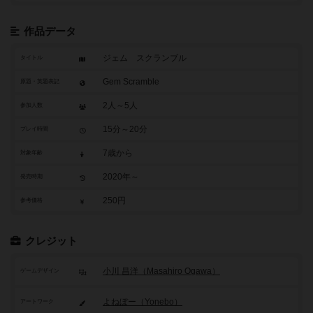
作品データ
ジェム スクランブル
タイトル
Gem Scramble
原題・英題表記
2人～5人
参加人数
15分～20分
プレイ時間
7歳から
対象年齢
2020年～
発売時期
250円
参考価格
クレジット
小川 昌洋（Masahiro Ogawa）
ゲームデザイン
よねぼー（Yonebo）
アートワーク