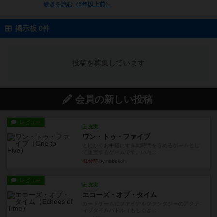
続きを読む（5年以上前）
掲示板 0件
投稿を募集しています
会員の新しい投稿
レビュー
充実
ワン・トゥ・ファイブ
とにかくお手軽にすき間時間をうめるゲームとし
て重宝するゲームです。いわ...
41分前
by nabekoh
レビュー
充実
エコーズ・オブ・タイム
カードゲームにファイナルファンタジーのアクテ
ィブタイムバトル（もしくは...