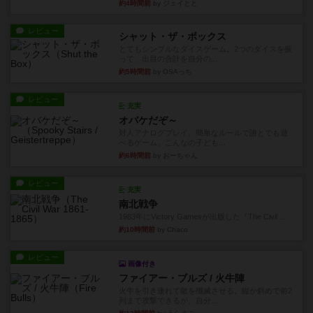
約4時間前
by ジェイとと
レビュー
シャット・ザ・ボックス
とてもシンプルなダイスゲーム。2つのダイスを振
って、出目の合計を自分の...
約5時間前
by OSAっち
レビュー
充実
オバケだぞ～
対人アナログプレイ。簡単なルールで誰とでも遊
べるゲーム。こんなの子ども...
約6時間前
by おーちゃん
レビュー
充実
南北戦争
1983年にVictory Gamesが出版した『The Civil ...
約10時間前
by Chaco
レビュー
画像付き
ファイアー・ブルズ / 火牛陣
火牛を引き連れて敵を殲滅させる。縦か斜めで前2
列まで攻撃できるが、自分...