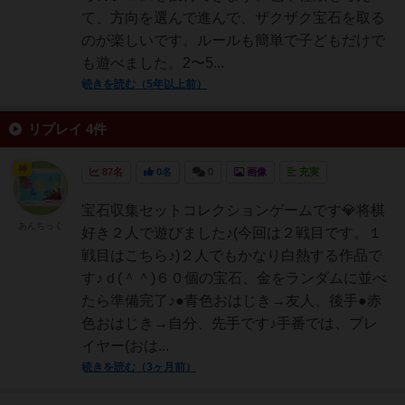
て、方向を選んで進んで、ザクザク宝石を取る
のが楽しいです。ルールも簡単で子どもだけで
も遊べました。2〜5...
続きを読む（5年以上前）
リプレイ 4件
神
87名
0名
0
画像
充実
宝石収集セットコレクションゲームです💎将棋
あんちっく
好き２人で遊びました♪(今回は２戦目です。１
戦目はこちら♪)２人でもかなり白熱する作品で
す♪ｄ(＾＾)６０個の宝石、金をランダムに並べ
たら準備完了♪●青色おはじき→友人、後手●赤
色おはじき→自分、先手です♪手番では、プレ
イヤー(おは...
続きを読む（3ヶ月前）