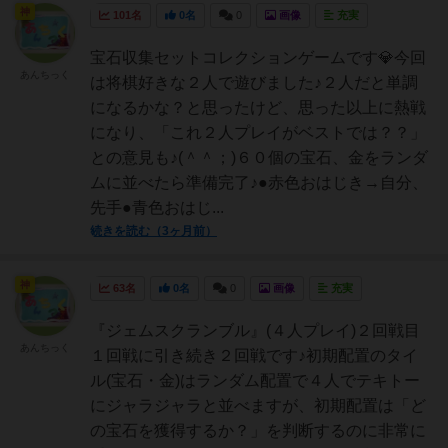
神
101名
0名
0
画像
充実
宝石収集セットコレクションゲームです💎今回
あんちっく
は将棋好きな２人で遊びました♪２人だと単調
になるかな？と思ったけど、思った以上に熱戦
になり、「これ２人プレイがベストでは？？」
との意見も♪(＾＾；)６０個の宝石、金をランダ
ムに並べたら準備完了♪●赤色おはじき→自分、
先手●青色おはじ...
続きを読む（3ヶ月前）
神
63名
0名
0
画像
充実
『ジェムスクランブル』(４人プレイ)２回戦目
あんちっく
１回戦に引き続き２回戦です♪初期配置のタイ
ル(宝石・金)はランダム配置で４人でテキトー
にジャラジャラと並べますが、初期配置は「ど
の宝石を獲得するか？」を判断するのに非常に