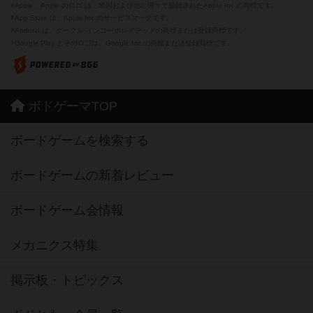
※Apple、Apple のロゴ は、米国および他の国々で登録されたApple Inc.の商標です。
※App Store は、Apple Inc.のサービスマークです。
※Android は、グーグル インコーポレイテッドの商標または登録商標です。
※Google Play とそのロゴは、Google Inc.の商標または登録商標です。
ボドゲーマTOP
ボードゲームを検索する
ボードゲームの新着レビュー
ボードゲーム会情報
メカニクス特集
掲示板・トピックス