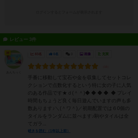
ログインするとフォームが表示されます
レビュー 3件
神
83名
0名
0
画像
充実
あんちっく
手番に移動して宝石や金を収集してセットコレ
クションで点数化するという特に女の子に人気
のある作品です★ｄ(＾＾)◆ ◆ ◆ ◆ ◆ プレイ
時間もちょうど良く毎日遊んでいますの声も多
数あります♪＼(＾ワ＾)／初期配置では６0個の
タイルをランダムに並べます♪駒やタイルは全
てガラ...
続きを読む（1年以上前）