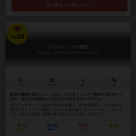
再入荷までお待ち下さい
28
No.
アルカディアの建設
Arkadia / Die Baumeister von Arkadia
2～4人
60分前後
10歳～
5件
紋章の価値が変わっていくなか、どのタイミングで換金するのがいい
のか、他の人の状況をにらみながら考えるボードゲーム
都市アルカディアに家や中央の砦を建て、紋章を獲得し、その紋章を
適切なタイミングで換金しながらお金を稼ぐボードゲーム。いずれか
１人が砦の２段目に最後の駒を置いたら全員が１回ずつ...
49
172
43
94
興味あり
経験あり
お気に入り
持ってる