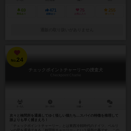
2～6人
20分前後
5歳～
10件
69
471
75
255
興味あり
経験あり
お気に入り
持ってる
通販の取り扱いがありません
24
No.
チェックポイントチャーリーの捜査犬
Checkpoint Charlie
3～5人
20～30分
10歳～
4件
次々と検問所を通過してゆく怪しい猫たち…スパイの特徴を推理して
誰よりも早く捕まえろ！
「チェックポイントチャーリー」とは東西冷戦時代のドイツ、ベルリ
ンの壁を通過できる「検問所チャーリー」という場所の事です。 この