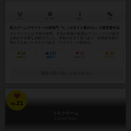
3～5人
45～75分
10歳～
4件
新人ゲームデザイナーの登竜門『ヒッポダイス賞2016』大賞受賞作品
カリマーラとは 中世の後期、羊毛の衣服の貿易はフィレンツェの経済
を動かす主要な原動力でした。衣類の仕立て屋であり、外国産衣類の
商人でもあったギルドである「カリマラ」の技術は...
84
157
31
88
興味あり
経験あり
お気に入り
持ってる
通販の取り扱いがありません
21
No.
コネクチーム
Connec'Team