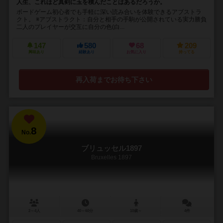
人生、これほど真剣に玉を積んだことはあるだろうか。
ボードゲーム初心者でも手軽に深い読み合いを体験できるアブストラ
クト。 ※アブストラクト：自分と相手の手駒が公開されている実力勝負
二人のプレイヤーが交互に自分の色(白...
147
580
68
209
興味あり
経験あり
お気に入り
持ってる
再入荷までお待ち下さい
8
No.
ブリュッセル1897
Bruxelles 1897
2～4人
40～60分
10歳～
4件