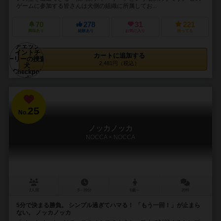
ゲームに参加する皆さんは犬側の組織に所属してお...
70
278
31
221
興味あり
経験あり
お気に入り
持ってる
カートに追加する
2,481円（税込）
25
No.
ノッカノッカ
NOCCA × NOCCA
2人用
5～20分
6歳～
20件
5分で決まる勝負。 シンプル過ぎてハマる！ 「もう一回！」が止まら
ない。 ノッカノッカ