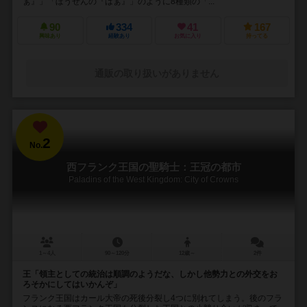
ぁ』」「ぼうぜんの『はぁ』」のように8種類の「...
90
334
41
167
興味あり
経験あり
お気に入り
持ってる
通販の取り扱いがありません
2
No.
西フランク王国の聖騎士：王冠の都市
Paladins of the West Kingdom: City of Crowns
1～4人
90～120分
12歳～
2件
王「領主としての統治は順調のようだな、しかし他勢力との外交をお
ろそかにしてはいかんぞ」
フランク王国はカール大帝の死後分裂し4つに別れてしまう。後のフラ