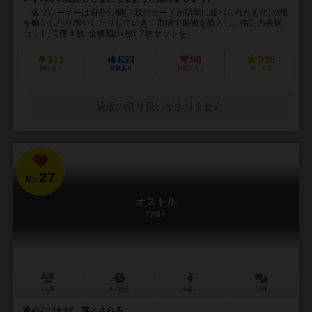
各プレーヤーは自分の畑(７枚のカードが環状に並べられたもの)の種
を動かしたり増やしたりしていき、市場で果物を購入し、指定の果物
セット(同種４枚･全種類(５枚)･2枚セットを...
111
633
99
398
興味あり
経験あり
お気に入り
持ってる
通販の取り扱いがありません
27
No.
オストル
Ostle
2人用
5～15分
6歳～
15件
攻めなければ、落とされる。