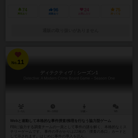
74
96
24
75
興味あり
経験あり
お気に入り
持ってる
通販の取り扱いがありません
11
No.
ディテクティヴ：シーズン1
Detective: A Modern Crime Board Game – Season One
1～5人
90～120分
12歳～
9件
Webと連動して本格的な事件捜査/推理を行なう協力型ゲーム
FBIに協力する調査チームの一員として事件の謎を解く、本格的なミス
テリーゲームです。 事件の手がかりは22枚の「捜査の糸口」カードと
して示されます。はじめに事件の導入を読ん...