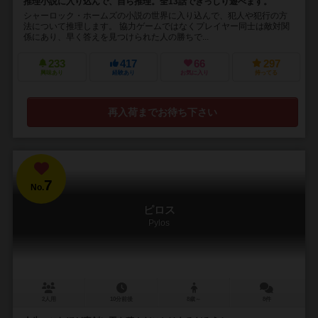
推理小説に入り込んで、自ら推理。全13話でぎっしり遊べます。
シャーロック・ホームズの小説の世界に入り込んで、犯人や犯行の方
法について推理します。 協力ゲームではなくプレイヤー同士は敵対関
係にあり、早く答えを見つけられた人の勝ちで...
233
417
66
297
興味あり
経験あり
お気に入り
持ってる
再入荷までお待ち下さい
7
No.
ピロス
Pylos
2人用
10分前後
8歳～
8件