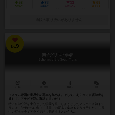
53
78
13
69
興味あり
経験あり
お気に入り
持ってる
通販の取り扱いがありません
9
No.
南チグリスの学者
Scholars of the South Tigris
1～4人
60～90分
12歳～
5件
イスラム帝国に世界中の写本を集めよ。そして、あらゆる言語学者を
通して、アラビア語に翻訳するのだ！
特に科学分野を中心とした学問を統一しようとしたアッバース朝イス
ラムは、学者たちに命じ、世界中の写本を集めるよう指示した。 世界
中の写本を全てアラビア語に翻訳するという大...