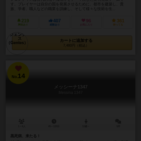
す。プレイヤーは自分の国を発展させるために、都市を建築し、貴
族、学者、職人などの職業を訓練し、そして様々な技術を生...
219
407
96
361
興味あり
経験あり
お気に入り
持ってる
カートに追加する
7,480円（税込）
14
No.
メッシーナ1347
Messina 1347
1～4人
45～120分
12歳～
5件
黒死病、来たる！