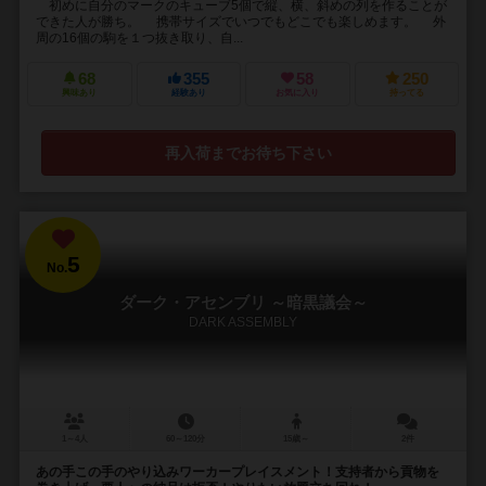
初めに自分のマークのキューブ5個で縦、横、斜めの列を作ることが
できた人が勝ち。 携帯サイズでいつでもどこでも楽しめます。 外
周の16個の駒を１つ抜き取り、自...
68
355
58
250
興味あり
経験あり
お気に入り
持ってる
再入荷までお待ち下さい
5
No.
ダーク・アセンブリ ～暗黒議会～
DARK ASSEMBLY
1～4人
60～120分
15歳～
2件
あの手この手のやり込みワーカープレイスメント！支持者から貢物を