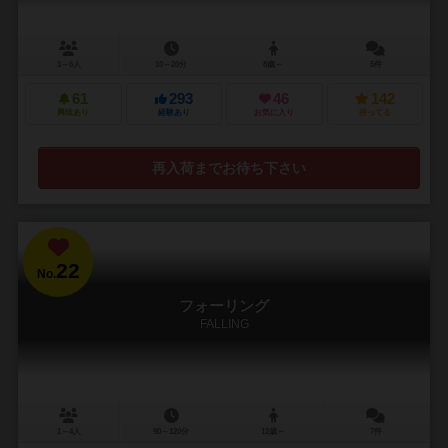
3～6人
10～20分
8歳～
5件
61
293
46
142
興味あり
経験あり
お気に入り
持ってる
再入荷までお待ち下さい
22
No.
フォーリング
FALLING
1～4人
90～120分
12歳～
7件