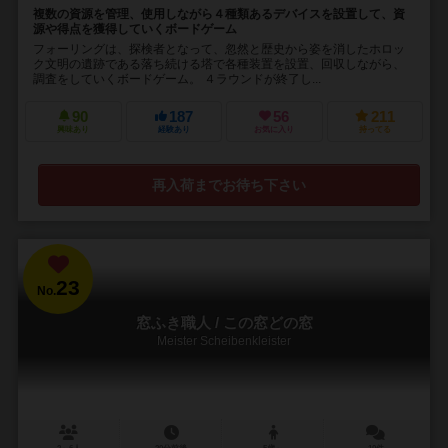
複数の資源を管理、使用しながら４種類あるデバイスを設置して、資
源や得点を獲得していくボードゲーム
フォーリングは、探検者となって、忽然と歴史から姿を消したホロッ
ク文明の遺跡である落ち続ける塔で各種装置を設置、回収しながら、
調査をしていくボードゲーム。 ４ラウンドが終了し...
90
187
56
211
興味あり
経験あり
お気に入り
持ってる
再入荷までお待ち下さい
23
No.
窓ふき職人 / この窓どの窓
Meister Scheibenkleister