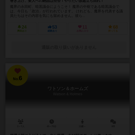
巻き上げ、要人への納品は拒否！やりたい放題立ち回れ！
魔界の永田町、暗黒議会にようこそ！ 魔界の中枢である暗黒議会で
は、今日も「政治」が行われています。 けれども、魔界を代表する議
員たちはその内容を気にも留めません。彼ら...
24
53
11
68
興味あり
経験あり
お気に入り
持ってる
通販の取り扱いがありません
6
No.
ワトソン＆ホームズ
Watson & Holmes
2～7人
45～75分
12歳～
8件