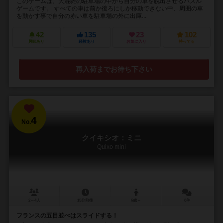
このゲームは、大混雑の駐車場の中から自分の車を脱出させるパズル
ゲームです。 すべての車は前か後ろにしか移動できない中、周囲の車
を動かす事で自分の赤い車を駐車場の外に出庫...
42
135
23
102
興味あり
経験あり
お気に入り
持ってる
再入荷までお待ち下さい
4
No.
クイキシオ：ミニ
Quixo mini
2～4人
15分前後
6歳～
8件
フランスの五目並べはスライドする！