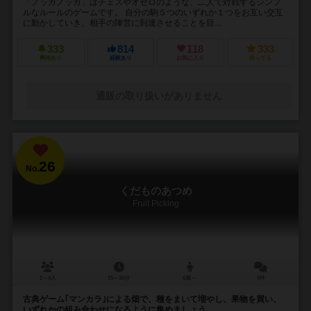
「ノッカノッカ」はチェスやオセロのような、二人で対戦するシンプ
ルなルールのゲームです。 自分の駒５つのいずれか１つをお互い交互
に動かしていき、相手の陣営に到達させることを目...
333
814
118
333
興味あり
経験あり
お気に入り
持ってる
通販の取り扱いがありません
26
No.
くだものあつめ
Fruit Picking
2～4人
15～30分
6歳～
9件
古典ゲーム｢マンカラ｣による畑で、種をまいて増やし、果物を買い、
いずれかの組み合わせになるように集めましょう。