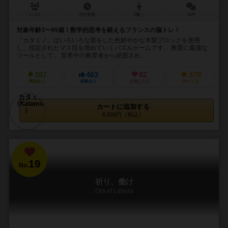
1～2人
10分前後
3歳～
10件
対象年齢3〜99歳！数学的思考を鍛えるフランスの脳トレ！
「カタミノ」はいろいろな形をした色鮮やかな木製ブロックを使用
し、指定されたマス目を埋めていくパズルゲームです。 教育に最適な
ツールとして、 世界中の教育者から絶賛され...
167
463
82
378
興味あり
経験あり
お気に入り
持ってる
カートに追加する
6,600円（税込）
19
No.
祈り、働け
Ora et Labora