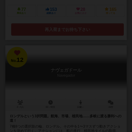
77
153
28
165
興味あり
経験あり
お気に入り
持ってる
再入荷までお待ち下さい
12
No.
ナヴェガドール
Navegador
2～5人
60～90分
12歳～
24件
ロンデルという3択問題。航海、市場、植民地……多岐に渡る勝利への
道！
7種8つの選択肢の輪、ロンデル。その中を1〜3マスずつ動きアクショ
ンを決めて行く。アクションには、船の進行、植民地タイルの取得、