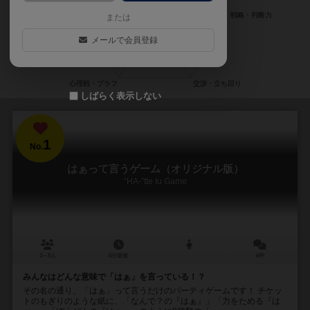
または
メールで会員登録
しばらく表示しない
1
No.
はぁって言うゲーム（オリジナル版）
”HA-”tte Iu Game
3～8人
5分前後
6件
みんなはどんな意味で「はぁ」を言っている！？
その名の通り、「はぁ」って言うだけのパーティゲームです！ チケッ
トのもぎりのような紙に、「なんで？の『はぁ』」「力をためる『は