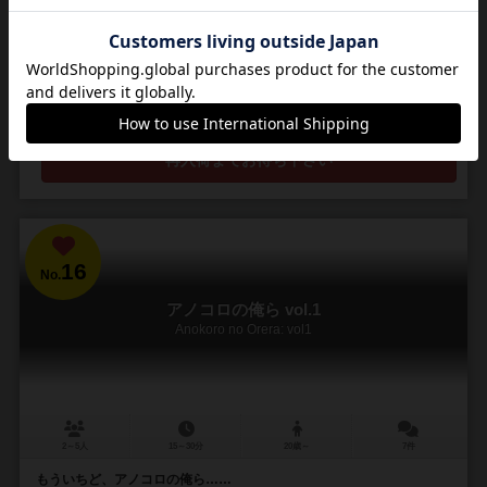
2017年のフランス年間ゲーム大賞受賞作です。 人気の謎解き脱出ゲー
ムをボードゲームで楽しむことができます。 脱出に成功するか、制限
時間がきてしまうか、ゲーム終了です...
428
1333
249
592
興味あり
経験あり
お気に入り
持ってる
再入荷までお待ち下さい
16
No.
アノコロの俺ら vol.1
Anokoro no Orera: vol1
2～5人
15～30分
20歳～
7件
もういちど、アノコロの俺ら……