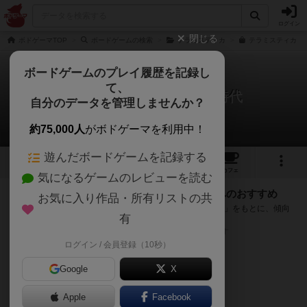
ログイン
閉じる
ボドゲーマTOP
ボードゲームの検索
テラミスティカ
テラミスティカ：
ボードゲームのプレイ履歴を記録し
て、
テラミスティカ：革新の時代
自分のデータを管理しませんか？
次のおすすめボードゲーム
約75,000人
がボドゲーマを利用中！
遊んだボードゲームを記録する
9
6
55
トップ
画像
動画
レビュー
カフェ
気になるゲームのレビューを読む
『テラミスティカ：革新の時代』が好きな方へのおすすめ
お気に入り作品・所有リストの共
このゲームのトップページで投票された「プレイ感の評価」をもとに、傾向
有
が近いボードゲームをランキング形式で紹介します。
※リストには一定の投票数がある作品のみを表示しています
ログイン / 会員登録（10秒）
Google
X
Apple
Facebook