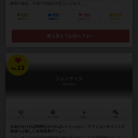
建物の建設、市場での物品売買などがある。 ...
426
892
294
689
興味あり
経験あり
お気に入り
持ってる
再入荷までお待ち下さい
13
No.
ジェンティス
Gentes
2～4人
75～120分
12歳～
10件
お金がなければ時間をかければいいじゃない。アクションポイントの
前借りが新しい文明発展ゲーム！
ジェンティスは古代の地中海沿岸をテーマにした文明発展ゲームで