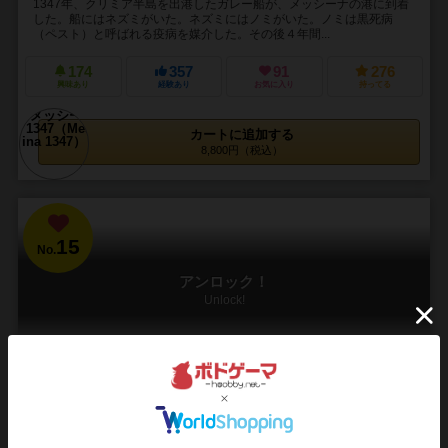
1347年、クリミア半島を出港したガレー船が、メッシーナの港に到着
した。船にはネズミがいた。ネズミにはノミがいた。ノミは黒死病
（ペスト）と呼ばれる疫病を媒介した。その後４年間...
174
357
91
276
興味あり
経験あり
お気に入り
持ってる
カートに追加する
8,800円（税込）
15
No.
アンロック！
Unlock!
2～6人
45～75分
10歳～
26件
謎解き脱出ゲームを、ボードゲームで！