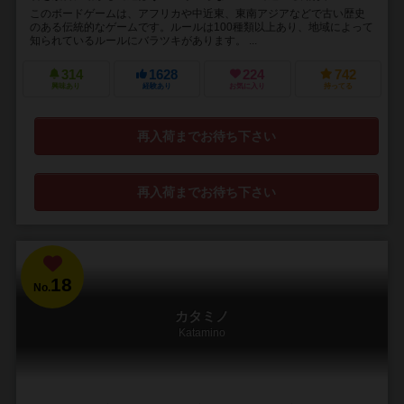
このボードゲームは、アフリカや中近東、東南アジアなどで古い歴史
のある伝統的なゲームです。ルールは100種類以上あり、地域によって
知られているルールにバラツキがあります。 ...
314
1628
224
742
興味あり
経験あり
お気に入り
持ってる
再入荷までお待ち下さい
再入荷までお待ち下さい
18
No.
カタミノ
Katamino