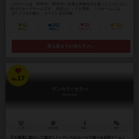
このゲームは、80年代・90年代に多感な青春時代を過ごした人たちに
向けたカードゲームです。 内容はとっても簡単。 このゲームには、
【アノコロの俺ら カード】全100種...
52
291
29
169
興味あり
経験あり
お気に入り
持ってる
再入荷までお待ち下さい
17
No.
マンカラ / カラハ
Mancala
2人用
10分前後
5歳～
26件
石を順番に動かして遊ぼう！いろいろなルールで遊べる知育ゲーム！