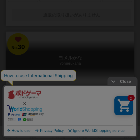
通販の取り扱いがありません
30
No.
ヨメルかな
Yomerukana
2～8人
10分前後
8歳～
1件
透明シートに書かれた文字を重ねて読め！難易度自由自在！
『ヨメルかな』は遊び方がとっても簡単で、面白い「ナゾの文字クイ
ズ」ゲームです。 透明なプラカードに書かれたひらがな同士を重ねて
「問題」を作り、お互いに読み合います。 ...
26
138
18
109
興味あり
経験あり
お気に入り
持ってる