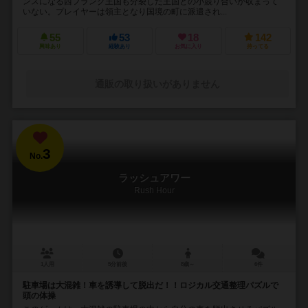
ンスになる西フランク王国も分裂した王国との小競り合いが収まって
いない。プレイヤーは領主となり国境の町に派遣され...
55
53
18
142
興味あり
経験あり
お気に入り
持ってる
通販の取り扱いがありません
3
No.
ラッシュアワー
Rush Hour
1人用
5分前後
8歳～
6件
駐車場は大混雑！車を誘導して脱出だ！！ロジカル交通整理パズルで
頭の体操