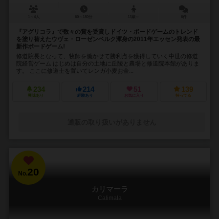
1～4人
60～180分
13歳～
6件
『アグリコラ』で数々の賞を受賞しドイツ・ボードゲームのトレンド
を塗り替えたウヴェ・ローゼンベルク渾身の2011年エッセン発表の最
新作ボードゲーム!
修道院長となって、牧師を働かせて勝利点を獲得していく中世の修道
院経営ゲーム はじめは自分の土地に丘陵と農場と修道院本館がありま
す。 ここに修道士を置いてレンガ小麦お金...
234
214
51
139
興味あり
経験あり
お気に入り
持ってる
通販の取り扱いがありません
20
No.
カリマーラ
Calimala