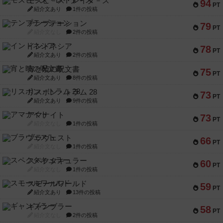
モズビ－ズ・レイダ－ズ
94
PT
紹介文あり
1件の投稿
テンプテーション
79
PT
紹介文なし
2件の投稿
インドネシア
78
PT
紹介文あり
2件の投稿
宵と暁の呪文書
75
PT
紹介文あり
8件の投稿
リスボン・トラム 28
73
PT
紹介文あり
9件の投稿
アマナイト
73
PT
紹介文なし
1件の投稿
ブラヴェスト
66
PT
紹介文なし
1件の投稿
スペクタキュラー
60
PT
紹介文なし
1件の投稿
スモールワールド
59
PT
紹介文あり
13件の投稿
ギャンブラー
58
PT
紹介文なし
2件の投稿