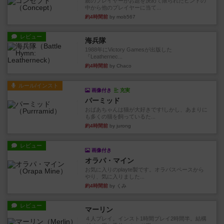
親のプレイヤーがお題を決めて限られたヒントの
中から他のプレイヤーに当て...
約4時間前
by mob567
レビュー
海兵隊
1988年にVictory Gamesが出版した
『Leathernec...
約4時間前
by Chaco
ルール/インスト
画像付き
充実
パーミッド
おばあちゃんは猫が大好きです!しかし、あまりに
も多くの猫を飼っているた...
約4時間前
by jurong
レビュー
画像付き
オラパ・マイン
お気に入りのplayte製です。オラパスペースから
やり、気に入りました...
約4時間前
by くみ
レビュー
マーリン
４人プレイ。インスト1時間プレイ2時間半。結構