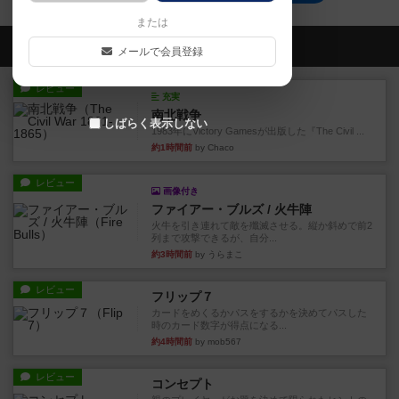
または
会員の新しい投稿
メールで会員登録
レビュー
充実
南北戦争
しばらく表示しない
1983年にVictory Gamesが出版した『The Civil ...
約1時間前
by Chaco
レビュー
画像付き
ファイアー・ブルズ / 火牛陣
火牛を引き連れて敵を殲滅させる。縦か斜めで前2
列まで攻撃できるが、自分...
約3時間前
by うらまこ
レビュー
フリップ７
カードをめくるかパスをするかを決めてパスした
時のカード数字が得点になる...
約4時間前
by mob567
レビュー
コンセプト