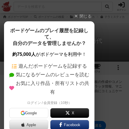
ログイン
閉じる
ボドゲーマTOP
ボードゲームの検索
テラミスティカ
テラミスティカ：
ボードゲームのプレイ履歴を記録し
て、
テラミスティカ：革新の時代
自分のデータを管理しませんか？
0件の掲示板
約75,000人
がボドゲーマを利用中！
遊んだボードゲームを記録する
9
6
55
トップ
画像
動画
レビュー
カフェ
気になるゲームのレビューを読む
ログインするとテラミスティカ：革新の時代に関する掲示板の作成やコメン
お気に入り作品・所有リストの共
トの書き込みが出来るようになります。ルールの疑問やエラッタ情報、マニ
ュアルでは判断し辛い曖昧な表記等について会員同士で自由にコミュニケー
有
ションをとることが出来ます。
ログイン / 会員登録（10秒）
ログイン/無料会員登録
Google
X
Apple
Facebook
テラミスティカ：革新の時代のトップに戻る