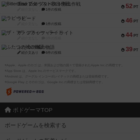
Bitter End ブタペスト救出作戦
52
PT
紹介文なし
1件の投稿
ラピード
46
PT
紹介文なし
1件の投稿
ザ・フラッフィー・ライト
44
PT
紹介文なし
0件の投稿
ふたつの城の物語
39
PT
紹介文あり
6件の投稿
※Apple、Apple のロゴ は、米国および他の国々で登録されたApple Inc.の商標です。
※App Store は、Apple Inc.のサービスマークです。
※Android は、グーグル インコーポレイテッドの商標または登録商標です。
※Google Play とそのロゴは、Google Inc.の商標または登録商標です。
ボドゲーマTOP
ボードゲームを検索する