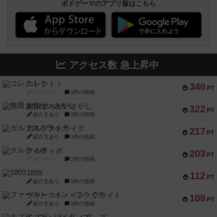
ボドゲーマのアプリ版はこちら
アクセス数 急上昇中
コレクト！
340
PT
紹介文なし
1件の投稿
無限まちがいさがし
322
PT
紹介文あり
2件の投稿
ガルフストライク
217
PT
紹介文あり
1件の投稿
クルティボ
203
PT
紹介文なし
1件の投稿
1809
112
PT
紹介文あり
1件の投稿
ファースト・イン・フライト
108
PT
紹介文あり
3件の投稿