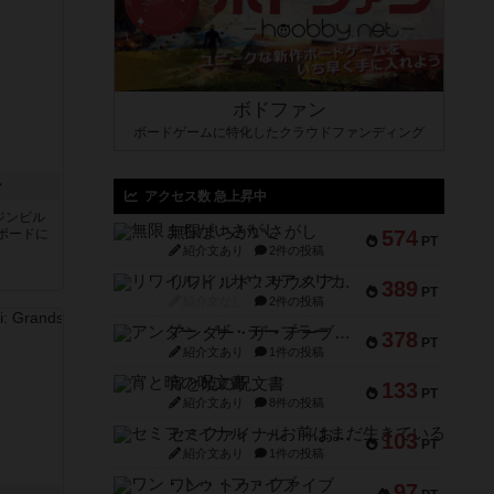
ボドファン
ボードゲームに特化したクラウドファンディング
ン
アクセス数 急上昇中
ジンビル
無限まちがいさがし
ボードに
574
PT
紹介文あり
2件の投稿
リワイルド：サウスアメリカ
389
PT
紹介文なし
2件の投稿
アンダー・ザ・テーブラー
378
PT
紹介文あり
1件の投稿
宵と暁の呪文書
133
PT
紹介文あり
8件の投稿
セミファイナル ～お前はまだ生きている～
103
PT
紹介文あり
1件の投稿
ワン・トゥ・ファイブ
97