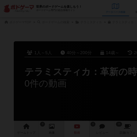
世界のボードゲームを楽しもう！
ボードゲーム専門の総合情報サイト
データベース
検
ボドゲーマTOP
ボードゲームの検索
テラミスティカ
テラミスティカ：
1人～5人
40分～200分
14歳～
2
テラミスティカ：革新の時
0件の動画
9
6
55
ゲーム
トップ
画像
動画
レビュー
店舗/
カフェ