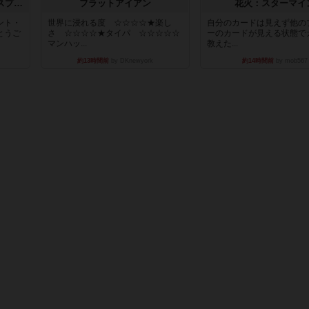
トランスオリエント・エクスプレス
フラットアイアン
花火：スターマイ
ント・
世界に浸れる度 ☆☆☆☆★楽し
自分のカードは見えず他の
とうご
さ ☆☆☆☆★タイパ ☆☆☆☆☆
ーのカードが見える状態で
マンハッ...
教えた...
約13時間前
by DKnewyork
約14時間前
by mob567