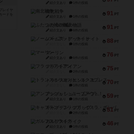
PT
ン
紹介文あり
1件の投稿
プレイヤ
南北戦争
91
PT
カードを
紹介文あり
1件の投稿
ふたつの城の物語
91
PT
紹介文あり
6件の投稿
ノームズ・アット・ナイト
88
PT
紹介文なし
1件の投稿
マーリン
76
PT
紹介文あり
6件の投稿
フラットアイアン
75
PT
紹介文なし
2件の投稿
トランスオリエント・エクスプレス
70
PT
紹介文なし
1件の投稿
アンブッシュ！：ムーブアウト！
59
PT
紹介文あり
1件の投稿
キャプテン・フリップ：イスラ・ボンバ
51
PT
紹介文なし
2件の投稿
ガルフストライク
46
PT
紹介文あり
1件の投稿