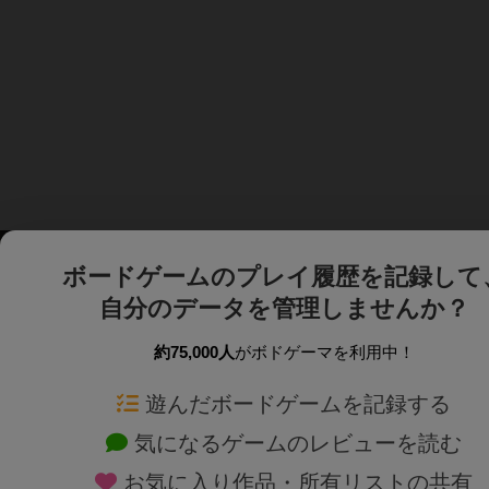
ボードゲームのプレイ履歴を記録して
自分のデータを管理しませんか？
約75,000人
がボドゲーマを利用中！
ボドゲーマTOP
ボードゲーム通販
遊んだボードゲームを記録する
気になるゲームのレビューを読む
ボードゲームを検索する
新作・再入荷情報
お気に入り作品・所有リストの共有
ボードゲームの新着レビュー
定番ボードゲームの通販