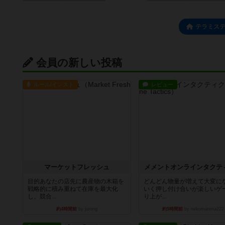
テラミス
会員の新しい投稿
ルール/インスト
レビュー
マーケットフレッシュ
メメントオンラインタクテ
目的あなたの店先に農産物の木箱を
どんどん物量が増えて大変に
戦略的に積み重ねて在庫を最大化
いく押し付け合いが楽しいゲ
し、競合...
り上が...
約4時間前
by jurong
約5時間前
by nekomanma222