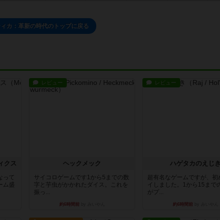
ティカ：革新の時代のトップに戻る
レビュー
レビュー
ィクス
ヘックメック
ハゲタカのえじ
なって
サイコロゲームです1から5までの数
超有名なゲームですが、初
ーム盛
字と芋虫がかかれたダイス。これを
イしました。1から15まで
振っ...
がプ...
約6時間前
by みいやん
約6時間前
by みいやん