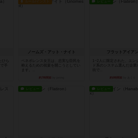
ルール/インスト
レビュー
ノームズ・アット・ナイト
フラットアイア
たひら
ベネボレンス女王は、忠実な臣民を
1~2人に限定された、エン
まで手
称えるための祝宴を開こうとしてい
ド系のシステム選んだ企業
ます。...
街で...
約7時間前
by jurong
約8時間前
by あくり
レビュー
レビュー