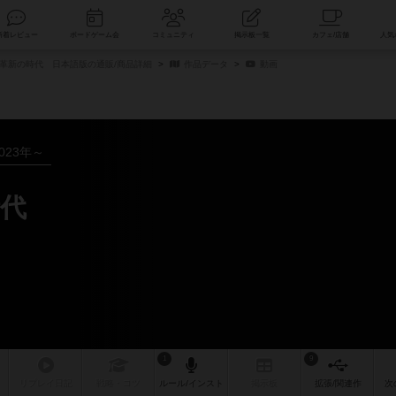
索
新着レビュー
ボードゲーム会
コミュニティ
掲示板一覧
革新の時代 日本語版の通販/商品詳細
作品データ
動画
023年～
代
1
9
リプレイ
日記
戦略
・コツ
ルール
/インスト
掲示板
拡張/関連
作
次