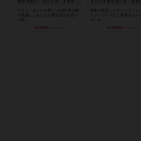
キャプテン・フリップ：イスラ・ボンバ
イスラ・ボンバを探しに出航!潜水艦
乗客の皆様、トランスオリエ
を装備し、あなたの乗組員を監獄か
エクスプレスにご乗車ありが
ら解...
ざいま...
約11時間前
by jurong
約11時間前
by jurong