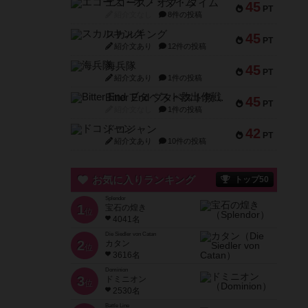
エコーズ・オブ・タイム
45
PT
紹介文なし
8件の投稿
スカルキング
45
PT
紹介文あり
12件の投稿
海兵隊
45
PT
紹介文あり
1件の投稿
Bitter End ブタペスト救出作戦
45
PT
紹介文なし
1件の投稿
ドコジャン
42
PT
紹介文あり
10件の投稿
お気に入りランキング
トップ50
Splendor
1
宝石の煌き
位
4041名
Die Siedler von Catan
2
カタン
位
3616名
Dominion
3
ドミニオン
位
2530名
Battle Line