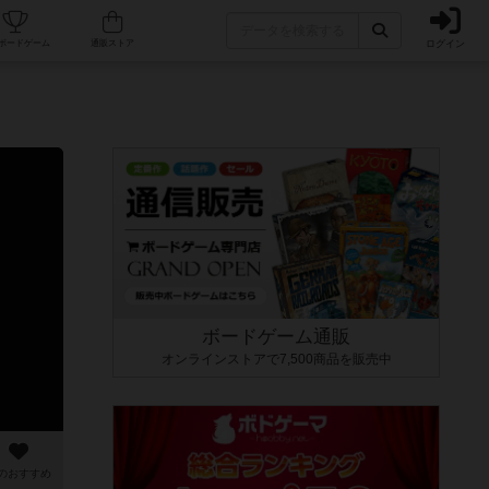
ログイン
カフェ/店舗
人気ボードゲーム
通販ストア
ボードゲーム通販
オンラインストアで7,500商品を販売中
のおすすめ