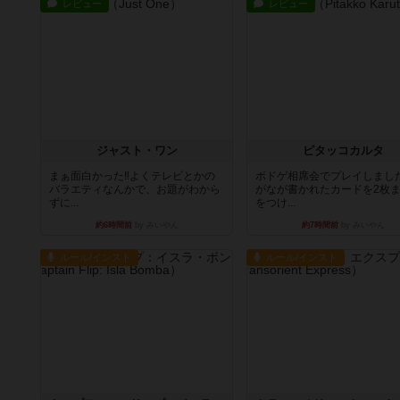
レビュー
レビュー
ジャスト・ワン
ピタッコカルタ
まぁ面白かった‼️よくテレビとかの
ボドゲ相席会でプレイしまし
バラエティなんかで、お題がわから
がなが書かれたカードを2枚
ずに...
をつけ...
約6時間前
by みいやん
約7時間前
by みいやん
ルール/インスト
ルール/インスト