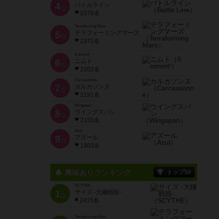
4
バトルライン
位
2378名
Terraforming Mars
5
テラフォーミングマーズ
位
2371名
6 nimmt!
6
ニムト
位
2202名
Carcassonne
7
カルカソンヌ
位
2191名
Wingspan
8
ウイングスパン
位
2150名
Azul
9
アズール
位
1903名
興味ありランキング
トップ50
SCYTHE
1
サイズ -大鎌戦役-
位
2415名
Terraforming Mars