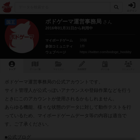
ログイン
ボドゲーマ運営事務局
さん
国王
2016年01月31日から利用中
33個
マイボードゲーム
1件
参加コミュニティ
https://twitter.com/bodoge_hoobby
ウェブページ
トップ
ゲーム一覧
マイリスト
投稿履歴
ボ
ドゲ
会
コミュニティ
ボドゲーマ運営事務局の公式アカウントです。
サイト管理人が公式っぽいアナウンスや登録作業などを行う
ときにこのアカウントが使用されるかもしれません。
あらゆる機能、様々な状態のデータに対して動作テストを行
っているため、マイボードゲームデータ等の内容は適当で
す。ご了承ください。
■公式ブログ