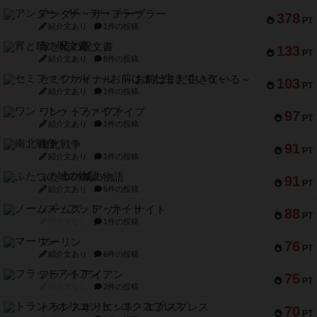
アンダー・ザ・テーブラー
378
PT
紹介文あり
1件の投稿
宵と暁の呪文書
133
PT
紹介文あり
8件の投稿
セミファイナル ～お前はまだ生きている～
103
PT
紹介文あり
1件の投稿
ワン・トゥ・ファイブ
97
PT
紹介文あり
1件の投稿
南北戦争
91
PT
紹介文あり
1件の投稿
ふたつの城の物語
91
PT
紹介文あり
6件の投稿
ノームズ・アット・ナイト
88
PT
紹介文なし
1件の投稿
マーリン
76
PT
紹介文あり
6件の投稿
フラットアイアン
75
PT
紹介文なし
2件の投稿
トランスオリエント・エクスプレス
70
PT