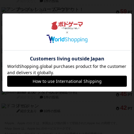
紹介文なし
1件の投稿
アンブッシュ！：ムーブアウト！
59
PT
紹介文あり
1件の投稿
キャプテン・フリップ：イスラ・ボンバ
51
PT
紹介文なし
2件の投稿
ガルフストライク
46
PT
紹介文あり
1件の投稿
エコーズ・オブ・タイム
45
PT
紹介文なし
8件の投稿
スカルキング
45
PT
紹介文あり
12件の投稿
海兵隊
45
PT
紹介文あり
1件の投稿
Bitter End ブタペスト救出作戦
45
PT
紹介文なし
1件の投稿
ドコジャン
42
PT
紹介文あり
10件の投稿
※Apple、Apple のロゴ は、米国および他の国々で登録されたApple Inc.の商標です。
※App Store は、Apple Inc.のサービスマークです。
※Android は、グーグル インコーポレイテッドの商標または登録商標です。