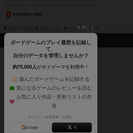
※Google Play とそのロゴは、Google Inc.の商標または登録商標です。
閉じる
ボドゲーマTOP
ボドとも一覧
ボドゲーマ運営事務局
ボドゲーマTOP
ボードゲームのプレイ履歴を記録し
て、
ボードゲームを検索する
自分のデータを管理しませんか？
約75,000人
がボドゲーマを利用中！
ボードゲームの新着レビュー
遊んだボードゲームを記録する
ボードゲーム会情報
気になるゲームのレビューを読む
お気に入り作品・所有リストの共
メカニクス特集
有
掲示板・トピックス
ログイン / 会員登録（10秒）
Google
X
ボドとも・会員一覧