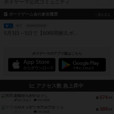
ボドゲーマ公式コミュニティ
ボードゲーム会の参加履歴
一覧を見る
終了
2019年05月03日
1
5月3日～5日で【60時間耐久ボードゲーム会！】※仮眠室あります。
ボドゲーマのアプリ版はこちら
アクセス数 急上昇中
無限まちがいさがし
574
PT
紹介文あり
2件の投稿
リワイルド：サウスアメリカ
389
PT
紹介文なし
2件の投稿