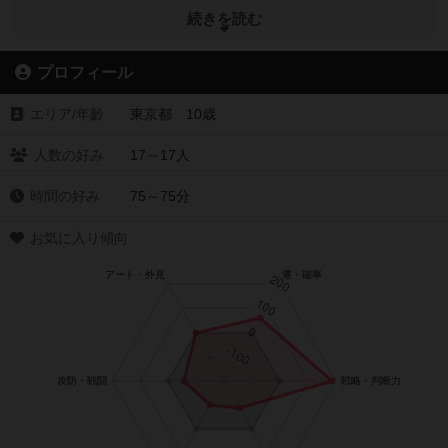
http://blog.board-game.jp/
続きを読む
■Facebookページ
プロフィール
https://business.facebook.com/bodoge.hoobby.net
エリア/年齡
東京都 10歳
■Twitterアカウント
https://twitter.com/bodoge_hoobby
人数の好み
17～17人
時間の好み
75～75分
よろしければフォローをお願い致しますm(_ _)m
お気に入り傾向