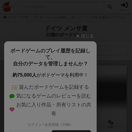
ログイン
ボドゲーマTOP
ボードゲームの検索
ドイツ メンサ賞 22個のボードゲーム
ドイツ メンサ賞
22個のボードゲーム
閉じる
ボードゲームのプレイ履歴を記録し
検索メニュー
て、
自分のデータを管理しませんか？
約75,000人
がボドゲーマを利用中！
遊んだボードゲームを記録する
宝石の煌き
気になるゲームのレビューを読む
Splendor
7.9
お気に入り作品・所有リストの共
有
ログイン / 会員登録（10秒）
2～4人
30分前後
10歳～
204件