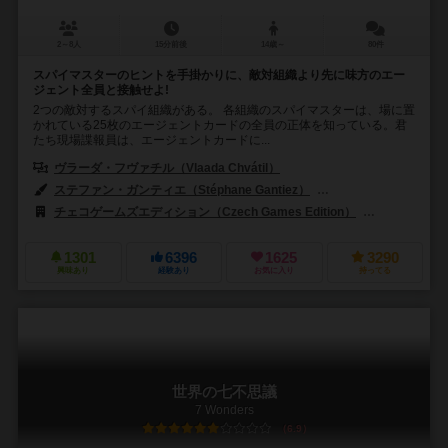
2～8人
15分前後
14歳～
80件
スパイマスターのヒントを手掛かりに、敵対組織より先に味方のエー
ジェント全員と接触せよ!
2つの敵対するスパイ組織がある。 各組織のスパイマスターは、場に置
かれている25枚のエージェントカードの全員の正体を知っている。君
たち現場諜報員は、エージェントカードに...
ヴラーダ・フヴァチル（Vlaada Chvátil）
ステファン・ガンティエ（Stéphane Gantiez）
トマス・クチェロフスキ
チェコゲームズエディション（Czech Games Edition）
ミンドク（M
1301
6396
1625
3290
興味あり
経験あり
お気に入り
持ってる
世界の七不思議
7 Wonders
6.9