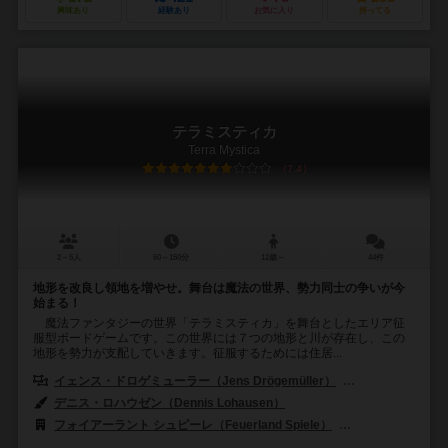
興味あり
経験あり
お気に入り
持ってる
テラミスティカ
Terra Mystica
7.4
2～5人
60～150分
12歳～
44件
地形を改良し領地を増やせ。舞台は魔法の世界、勢力同士の争いが今
始まる！
魔法ファンタジーの世界「テラミスティカ」を舞台としたエリア征
服型ボードゲームです。この世界には７つの地形と川が存在し、この
地形を勢力が支配していきます。征服するためには住居...
イェンス・ドロゲミューラー（Jens Drögemüller）
ヘルゲ・オシュテル
デニス・ロハウゼン（Dennis Lohausen）
フォイアーラント シュピーレ（Feuerland Spiele）
バード・セントラム