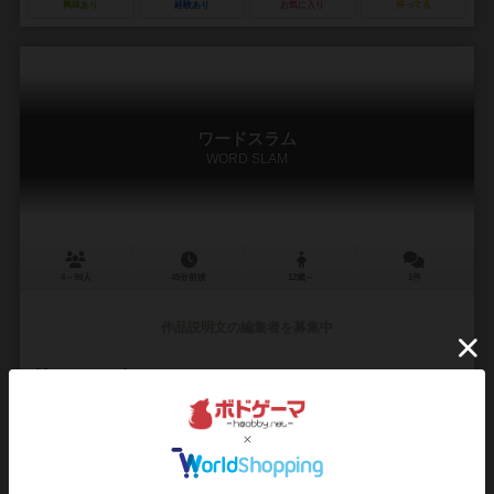
興味あり
経験あり
お気に入り
持ってる
ワードスラム
WORD SLAM
4～99人
45分前後
12歳～
1件
作品説明文の編集者を募集中
インカ・ブラント（Inka Brand）
マルクス・ブラント（Markus Br
未登録
コスモス（KOSMOS）
10
76
17
19
興味あり
経験あり
お気に入り
持ってる