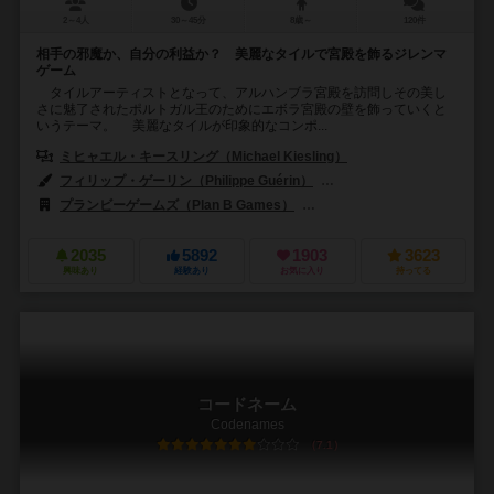
2～4人
30～45分
8歳～
120件
相手の邪魔か、自分の利益か？ 美麗なタイルで宮殿を飾るジレンマ
ゲーム
タイルアーティストとなって、アルハンブラ宮殿を訪問しその美し
さに魅了されたポルトガル王のためにエボラ宮殿の壁を飾っていくと
いうテーマ。 美麗なタイルが印象的なコンポ...
ミヒャエル・キースリング（Michael Kiesling）
フィリップ・ゲーリン（Philippe Guérin）
クリス・キリアムス（Chris 
プランビーゲームズ（Plan B Games）
ホビージャパン（Hobby Ja
2035
5892
1903
3623
興味あり
経験あり
お気に入り
持ってる
コードネーム
Codenames
7.1