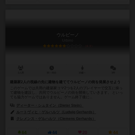
ウルビーノ
Urbino
6.3
2人用
30～45分
10歳～
3件
建築家2人の視線の先に建物を建ててウルビーノの街を発展させよう
このゲームでは共用の建築家コマ2つを2人のプレイヤーで交互に操っ
て建物を建設し、共同でウルビーノの街を開発していきます。 といっ
ても協力ゲームではありません。ゲーム終了後に...
ディーター・シュタイン（Dieter Stein）
ルートヴィヒ・ゲルハルツ（Ludwig Gerhards）
クレメンス・ゲルハルツ（Clemens Gerhards）
64
44
20
44