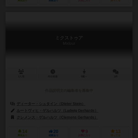
興味あり
経験あり
お気に入り
持ってる
ミクストゥア
Mixtour
2人用
45分前後
8歳～
2件
作品説明文の編集者を募集中
ディーター・シュタイン（Dieter Stein）
ルートヴィヒ・ゲルハルツ（Ludwig Gerhards）
クレメンス・ゲルハルツ（Clemens Gerhards）
14
20
9
13
興味あり
経験あり
お気に入り
持ってる