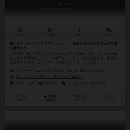
Orléans
7.9
2～4人
90分前後
12歳～
35件
袋からワーカーを引いてアクション！ 多様な手段を組み合わせて富
を高めよう。
時代は中世、フランスの街・オルレアンが舞台です。プレイヤーは
さまざまな職業のワーカーを活用することで、街を発展させ、商圏を
広げていきます。１８ラウンドが終了したら、ゲーム終...
ライナー・シュトックハウゼン（Reiner Stockhausen）
クレメンス・フランツ（Klemens Franz）
dlpゲームズ（dlp Games）
アークライト（Arclight）
アラキスゲ
1152
2192
972
1833
興味あり
経験あり
お気に入り
持ってる