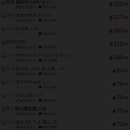
無限まちがいさがし
322
PT
紹介文あり
2件の投稿
ガルフストライク
217
PT
紹介文あり
1件の投稿
クルティボ
203
PT
紹介文なし
1件の投稿
1809
112
PT
紹介文あり
1件の投稿
ファースト・イン・フライト
108
PT
紹介文あり
3件の投稿
モズビ－ズ・レイダ－ズ
94
PT
紹介文あり
1件の投稿
テンプテーション
79
PT
紹介文なし
2件の投稿
インドネシア
78
PT
紹介文あり
2件の投稿
宵と暁の呪文書
75
PT
紹介文あり
8件の投稿
リスボン・トラム 28
73
PT
紹介文あり
9件の投稿