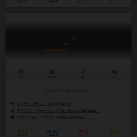
興味あり
経験あり
お気に入り
持ってる
ラ・ボカ
La Boca
6.2
3～6人
40分前後
8歳～
1件
作品説明文の編集者を募集中
インカ・ブラント（Inka Brand）
マルクス・ブラント（Markus Br
フランツ・フォーヴィンケル（Franz Vohwinkel）
アステリオン・プレス（Asterion Press）
コンペト・マレクトイ（Comp
20
157
33
52
興味あり
経験あり
お気に入り
持ってる