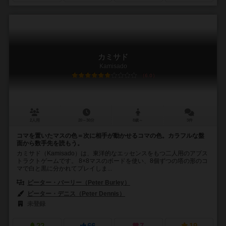
カミサド
Kamisado
6.0
2人用
20～30分
8歳～
3件
コマを置いたマスの色＝次に相手が動かせるコマの色。カラフルな盤
面から数手先を読もう。
カミサド（Kamisado）は、東洋的なエッセンスをもつ二人用のアブス
トラクトゲームです。 8×8マスのボードを使い、8個ずつの塔の形のコ
マで白と黒に分かれてプレイしま...
ピーター・バーリー（Peter Burley）
ピーター・デニス（Peter Dennis）
ニール・メリーウェザー（Neil Me
未登録