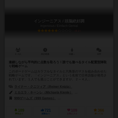
インジーニアス / 頭脳絶好調
Ingenious / Einfach Genial
6.2
2～4人
45分前後
10歳～
10件
連鎖しながら平均的に点数を取ろう！誰でも遊べるタイル配置型陣取
り戦略ゲーム
このボードゲームはカラフルなタイルと六角形のマスを組み合わせた
戦略ゲームです。「インジーニアス」という名前で日本語版が発売さ
れています。１人でも遊ぶことができますが、２～４人...
ライナー・クニツィア（Reiner Knizia）
ミカエラ・キーンレ（Michaela Kienle）
ファビオ・マイオラナ（Fabio
999ゲームズ（999 Games）
バード・セントラム・ギア（Bard Centr
189
721
109
366
興味あり
経験あり
お気に入り
持ってる