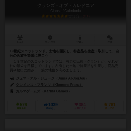
クランズ・オブ・カレドニア
Clans of Caledonia
7.2
1～4人
30～120分
12歳～
25件
19世紀スコットランド。土地を開拓し、特産品を生産・取引して、自
分の氏族を繁栄に導こう！
１９世紀のスコットランドでは、有力な氏族（クラン）が、それぞ
れの繁栄を目指しています。占有した土地で特産品を生産し、商品売
買や輸出に励み、一族の地位を高めましょう。 ...
ジュマ・アル・ジュージ（Juma Al-JouJou）
クレメンス・フランツ（Klemens Franz）
カルマゲームズ（Karma Games）
576
1039
384
761
興味あり
経験あり
お気に入り
持ってる