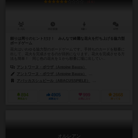
6.6
2～5人
25分前後
8歳～
67件
頼りは周りのヒントだけ！ みんなで綺麗な花火を打ち上げる協力型
ボードゲーム
花火はいわゆる協力型のボードゲームです。手持ちのカードを順番に
出して、花火を完成させるのが目的になります。花火を完成させる方
法も簡単！ 同じ色の花火を１から順番に場に出してい...
アントワーヌ・ボウザ（Antoine Bauza）
アントワーヌ・ボウザ（Antoine Bauza）
ゲラルド・ゲレーレ（Gérald
アバッカスシュピール（ABACUSSPIELE）
アスモデ（Asmodee）
894
4905
999
2668
興味あり
経験あり
お気に入り
持ってる
オルレアン