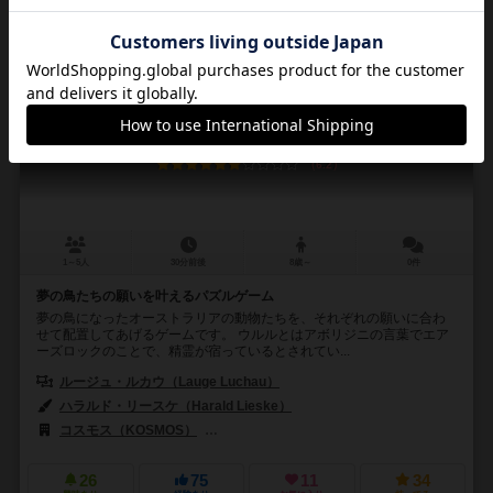
ウルル
ULURU / Pelican Cove
6.2
1～5人
30分前後
8歳～
0件
夢の鳥たちの願いを叶えるパズルゲーム
夢の鳥になったオーストラリアの動物たちを、それぞれの願いに合わ
せて配置してあげるゲームです。 ウルルとはアボリジニの言葉でエア
ーズロックのことで、精霊が宿っているとされてい...
ルージュ・ルカウ（Lauge Luchau）
ハラルド・リースケ（Harald Lieske）
コスモス（KOSMOS）
フィロソフィア エディションズ（Filosofia Éd
26
75
11
34