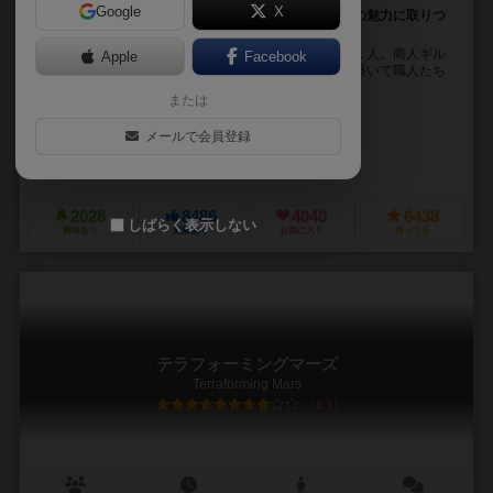
Google
X
この宝石は取られたくない、あの宝石は欲しい。宝石の魅力に取りつ
かれたカードコレクション・獲得ゲーム
プレーヤーは、色とりどりの宝石に魅せられた商人の１人。商人ギル
Apple
Facebook
ドの長となり、鉱山から得られる原石をもとに資産を築いて職人たち
を雇い地位や名声を得ていくボードゲームです。 内...
または
マーク・アンドレ（Marc André）
メールで会員登録
パスカル・キノート（Pascal Quidault）
スペース カウボーイズ（Space Cowboys）
アスモデ（Asmodee）
2028
8486
4040
6438
しばらく表示しない
興味あり
経験あり
お気に入り
持ってる
テラフォーミングマーズ
Terraforming Mars
8.1