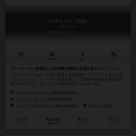
パンデミック（旧版）
Pandemic
6.7
2～4人
45分前後
8歳～
15件
プレーヤーが一致団結して病原菌の撲滅を目指す協力プレイゲーム！
このボードゲームは、世界に蔓延する病原菌が「パンデミック」を起
こさないように、プレーヤー全員が協力して撲滅を目指す全員参加型
協力ゲームです。プレーヤーは医療研究チームの一員と...
マット・リーコック（Matt Leacock）
ジョシュ・カペル（Josh Cappel）
クリスチャン・ハニス（Christian
ズィーマンゲームズ（Z-Man Games）
アルビ（Albi）
アステリオ
157
1046
249
652
興味あり
経験あり
お気に入り
持ってる