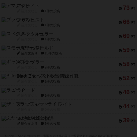
アマナイト
73
PT
紹介文なし
1件の投稿
ブラヴェスト
66
PT
紹介文なし
1件の投稿
スペクタキュラー
60
PT
紹介文なし
1件の投稿
スモールワールド
59
PT
紹介文あり
13件の投稿
ギャンブラー
58
PT
紹介文なし
2件の投稿
Bitter End ブタペスト救出作戦
52
PT
紹介文なし
1件の投稿
ラピード
46
PT
紹介文なし
1件の投稿
ザ・フラッフィー・ライト
44
PT
紹介文なし
0件の投稿
ふたつの城の物語
39
PT
紹介文あり
6件の投稿
※Apple、Apple のロゴ は、米国および他の国々で登録されたApple Inc.の商標です。