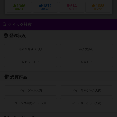
1346
1872
614
1088
興味あり
経験あり
お気に入り
持ってる
クイック検索
登録状況
最近登録された順
紹介文あり
レビューあり
画像あり
受賞作品
ドイツゲーム大賞
ドイツ年間ゲーム大賞
フランス年間ゲーム大賞
ゲームマーケット大賞