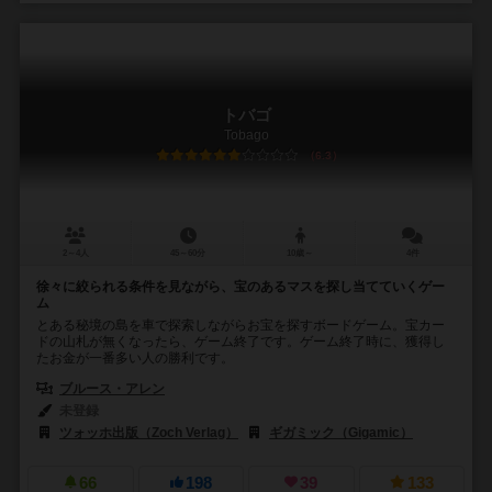
トバゴ
Tobago
6.3
2～4人
45～60分
10歳～
4件
徐々に絞られる条件を見ながら、宝のあるマスを探し当てていくゲー
ム
とある秘境の島を車で探索しながらお宝を探すボードゲーム。宝カー
ドの山札が無くなったら、ゲーム終了です。ゲーム終了時に、獲得し
たお金が一番多い人の勝利です。
ブルース・アレン
未登録
ツォッホ出版（Zoch Verlag）
ギガミック（Gigamic）
66
198
39
133