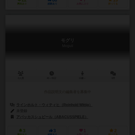
22
66
7
19
興味あり
経験あり
お気に入り
持ってる
モグリ
Moguli
2人用
45～55分
12歳～
0件
作品説明文の編集者を募集中
ラインホルト・ウィティヒ（Reinhold Wittig）
未登録
アバッカスシュピール（ABACUSSPIELE）
3
3
1
2
興味あり
経験あり
お気に入り
持ってる