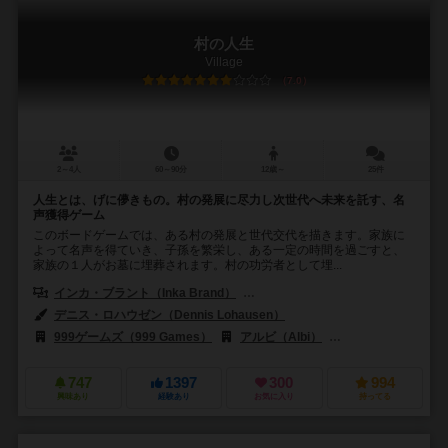
村の人生
Village
7.0
2～4人
60～90分
12歳～
25件
人生とは、げに儚きもの。村の発展に尽力し次世代へ未来を託す、名
声獲得ゲーム
このボードゲームでは、ある村の発展と世代交代を描きます。家族に
よって名声を得ていき、子孫を繁栄し、ある一定の時間を過ごすと、
家族の１人がお墓に埋葬されます。村の功労者として埋...
インカ・ブラント（Inka Brand）
マルクス・ブラント（Markus Br
デニス・ロハウゼン（Dennis Lohausen）
999ゲームズ（999 Games）
アルビ（Albi）
デルタ ビジョン パブリ
747
1397
300
994
興味あり
経験あり
お気に入り
持ってる