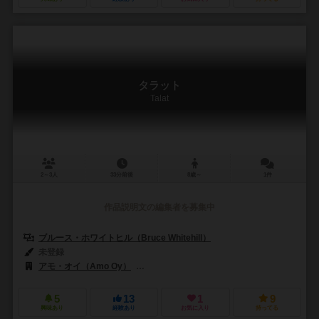
タラット
Talat
2～3人
33分前後
8歳～
1件
作品説明文の編集者を募集中
ブルース・ホワイトヒル（Bruce Whitehill）
未登録
アモ・オイ（Amo Oy）
バード・セントラム・ギア（Bard Centrum 
5
13
1
9
興味あり
経験あり
お気に入り
持ってる