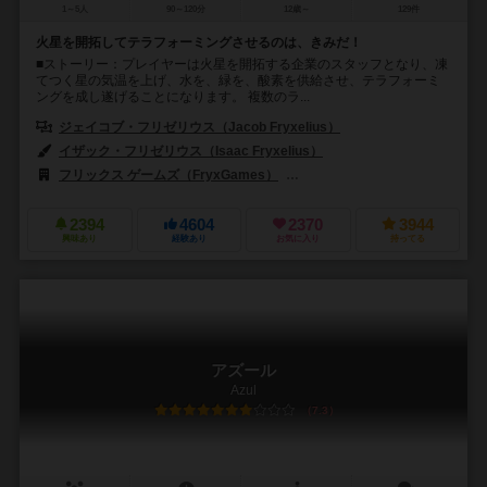
1～5人
90～120分
12歳～
129件
火星を開拓してテラフォーミングさせるのは、きみだ！
■ストーリー：プレイヤーは火星を開拓する企業のスタッフとなり、凍
てつく星の気温を上げ、水を、緑を、酸素を供給させ、テラフォーミ
ングを成し遂げることになります。 複数のラ...
ジェイコブ・フリゼリウス（Jacob Fryxelius）
イザック・フリゼリウス（Isaac Fryxelius）
フリックス ゲームズ（FryxGames）
ゲノス ゲームズ（Ghenos Ga
2394
4604
2370
3944
興味あり
経験あり
お気に入り
持ってる
アズール
Azul
7.3