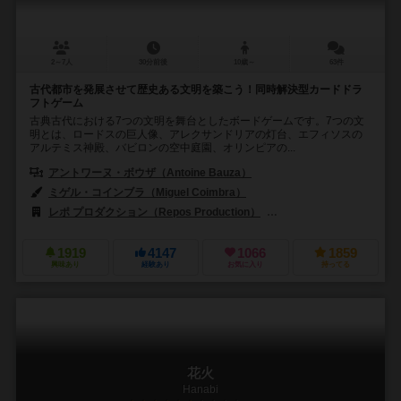
2～7人
30分前後
10歳～
63件
古代都市を発展させて歴史ある文明を築こう！同時解決型カードドラ
フトゲーム
古典古代における7つの文明を舞台としたボードゲームです。7つの文
明とは、ロードスの巨人像、アレクサンドリアの灯台、エフィソスの
アルテミス神殿、バビロンの空中庭園、オリンピアの...
アントワーヌ・ボウザ（Antoine Bauza）
ミゲル・コインブラ（Miguel Coimbra）
レポ プロダクション（Repos Production）
ADCブラックファイア・エン
1919
4147
1066
1859
興味あり
経験あり
お気に入り
持ってる
花火
Hanabi