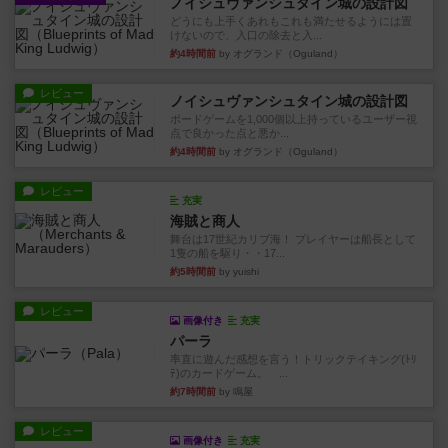
ノイシュヴァンシュタイン城の設計図
どうにも上手くあれもこれも満たせるようには置
けないので、入口の除去と入...
約4時間前
by オグランド（Oguland）
レビュー
ノイシュヴァンシュタイン城の設計図
ボードゲームを1,000個以上持っているユーザー視
点で良かった点と悪か...
約4時間前
by オグランド（Oguland）
レビュー
充実
海賊と商人
舞台は17世紀カリブ海！ プレイヤーは船長として
1隻の船を駆り・・17...
約5時間前
by yuishi
レビュー
画像付き
充実
パーラ
率直に遊んだ感想を言う！トリックテイキング(ﾄﾘ
ﾃ)のカードゲーム。 ...
約7時間前
by 鳴屋
レビュー
画像付き
充実