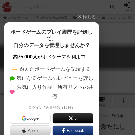
ログイン
閉じる
ボドゲーマTOP
ボードゲームの検索
スカルキング
スカルキングの通販/
ボードゲームのプレイ履歴を記録し
て、
自分のデータを管理しませんか？
スカルキング
約75,000人
がボドゲーマを利用中！
Skull King
遊んだボードゲームを記録する
気になるゲームのレビューを読む
お気に入り作品・所有リストの共
有
3
3
12
82
トップ
画像
動画
レビュー
カフェ
ログイン / 会員登録（10秒）
Google
X
トリックテイキングの王道が装いを新たにし
Apple
Facebook
てカードを増やして帰ってきた！