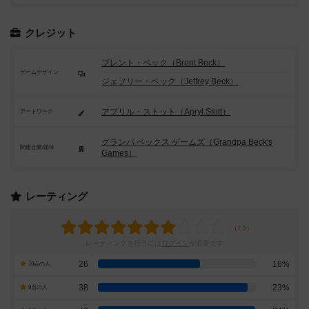
クレジット
ブレント・ベック（Brent Beck）
ゲームデザイン
ジェフリー・ベック（Jeffrey Beck）
アプリル・ストット（Apryl Stott）
アートワーク
グランパ ベックス ゲームズ（Grandpa Beck's
関連企業/団体
Games）
レーティング
レーティングを行うには
ログイン
が必要です
26
16%
10点の人
38
23%
9点の人