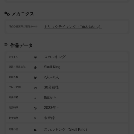
メカニクス
トリックテイキング（Trick-taking）
得点や資源等の獲得ルール
作品データ
スカルキング
タイトル
Skull King
原題・英題表記
2人～8人
参加人数
30分前後
プレイ時間
8歳から
対象年齢
2023年～
発売時期
未登録
参考価格
スカルキング（Skull King）
関連作品