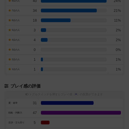
40
24%
8点の人
34
21%
7点の人
18
11%
6点の人
3
2%
5点の人
4
2%
4点の人
0
0%
3点の人
1
1%
2点の人
1
1%
1点の人
プレイ感の評価
トグルスイッチを押すとプレイ感（
※
）の投票ができます
31
運・確率
47
戦略・判断力
5
交渉・立ち回り