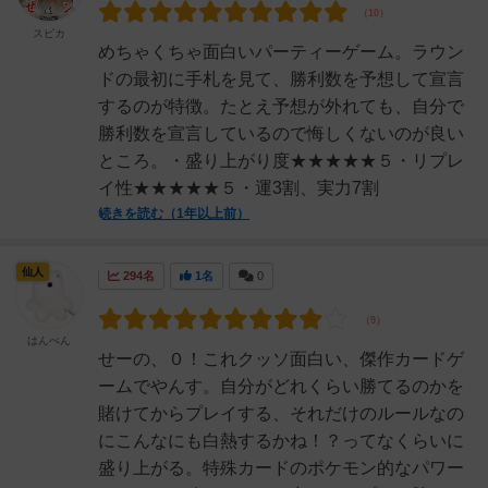
スピカ
めちゃくちゃ面白いパーティーゲーム。ラウン
ドの最初に手札を見て、勝利数を予想して宣言
するのが特徴。たとえ予想が外れても、自分で
勝利数を宣言しているので悔しくないのが良い
ところ。・盛り上がり度★★★★★５・リプレ
イ性★★★★★５・運3割、実力7割
続きを読む（1年以上前）
仙人
294名
1名
0
はんぺん
せーの、０！これクッソ面白い、傑作カードゲ
ームでやんす。自分がどれくらい勝てるのかを
賭けてからプレイする、それだけのルールなの
にこんなにも白熱するかね！？ってなくらいに
盛り上がる。特殊カードのポケモン的なパワー