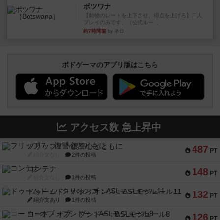
ボツワナ
【動物のレートを上下させ、得点を上げろ】二人
プレイのみです。（公式ルー...
約7時間前
by ネロ
ボドゲーマのアプリ版はこちら
アクセス数 急上昇中
フリップ７：復讐心とともに
487
PT
紹介文なし
2件の投稿
コンテナ
148
PT
紹介文なし
1件の投稿
ドゥームド・バタリオンズ：ASLモジュール11
132
PT
紹介文あり
1件の投稿
コード・オブ・ブシドー：ASLモジュール8
126
PT