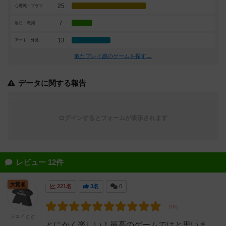
25
心理戦・ブラフ
7
攻防・戦闘
13
アート・外見
似たプレイ感のゲームを探す→
データに関する報告
ログインするとフォームが表示されます
レビュー 12件
大賢者
221名
3名
0
ジェイとと
とにかく楽しい！最高のゲームではと思いま