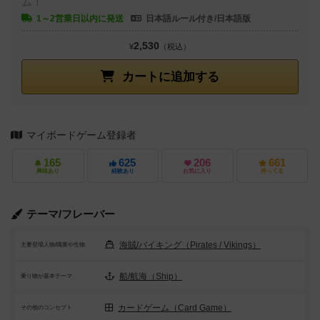
ム！
1～2営業日以内に発送
日本語ルール付き/日本語版
2,530
¥
（税込）
カートに追加する
マイボードゲーム登録者
165
625
206
661
興味あり
経験あり
お気に入り
持ってる
テーマ/フレーバー
海賊/バイキング（Pirates / Vikings）
主要登場人物/職業や生物
船/航海（Ship）
乗り物が基本テーマ
カードゲーム（Card Game）
その他のコンセプト