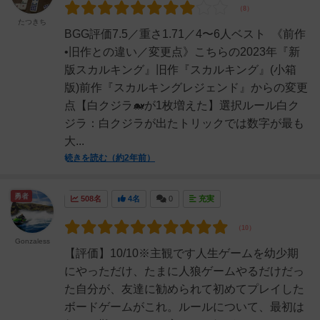
たつきち
BGG評価7.5／重さ1.71／4〜6人ベスト 《前作
•旧作との違い／変更点》こちらの2023年『新
版スカルキング』旧作『スカルキング』(小箱
版)前作『スカルキングレジェンド』からの変更
点【白クジラ🐋が1枚増えた】選択ルール白ク
ジラ：白クジラが出たトリックでは数字が最も
大...
続きを読む（約2年前）
勇者
508名
4名
0
充実
Gonzaless
【評価】10/10※主観です人生ゲームを幼少期
にやっただけ、たまに人狼ゲームやるだけだっ
た自分が、友達に勧められて初めてプレイした
ボードゲームがこれ。ルールについて、最初は