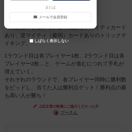
または
BGA
メールで会員登録
（特定条件を除いて）切り札あり、マイティカード
あり、逆マイティ（最弱）カードありのトリックテ
しばらく表示しない
イキング。
1ラウンド目は各プレイヤー1枚、2ラウンド目は各
プレイヤー2枚…と、ゲームが進むにつれて手札が
増えていく。
それぞれのラウンドで、各プレイヤー同時に勝利数
をビッドし、当てた人は勝利点ゲット！勝利点の最
も高い人が勝ち！
上記文章の執筆にご協力くださった方
プーさん