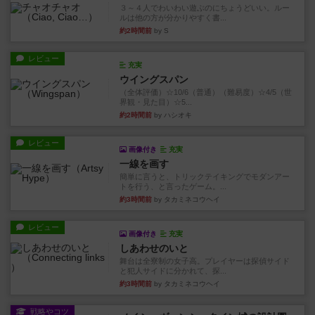
３～４人でわいわい遊ぶのにちょうどいい。ルー
ルは他の方が分かりやすく書...
約2時間前
by S
レビュー
充実
ウイングスパン
（全体評価）☆10/6（普通）（難易度）☆4/5（世
界観・見た目）☆5...
約2時間前
by ハシオキ
レビュー
画像付き
充実
一線を画す
簡単に言うと、トリックテイキングでモダンアー
トを行う、と言ったゲーム。...
約3時間前
by タカミネコウヘイ
レビュー
画像付き
充実
しあわせのいと
舞台は全寮制の女子高。プレイヤーは探偵サイド
と犯人サイドに分かれて、探...
約3時間前
by タカミネコウヘイ
戦略やコツ