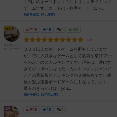
ト制』のオーソドックスなトリックテイキング
ゲームです。カードは・数字カード（1〜...
続きを読む（6ヶ月前）
仙人
620名
3名
0
充実
坂の上のレン
タルスペース
３００以上のボードゲームを所有しています
が、特に大好きなゲームとして名前を挙げてい
るのがこのスカルキングです。現在は、遊びす
ぎてボロボロになったスカルキングレジェンド
とこの最新版スカルキングの２個持ちです。親
族と遊ぶ定番ボードゲームにもなっています。
購入のきっかけは、you...
続きを読む（1年以上前）
皇帝
280名
0名
0