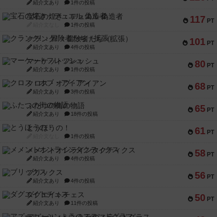
紹介文あり
1件の投稿
宝石の煌き：デュエル 偽造者
117
PT
紹介文なし
1件の投稿
クランク! ：冒険者たち（拡張）
101
PT
紹介文あり
4件の投稿
マーケットフレッシュ
80
PT
紹介文あり
1件の投稿
クロス・オブ・アイアン
68
PT
紹介文あり
3件の投稿
ふたつの街の物語
65
PT
紹介文あり
18件の投稿
とうほうの！
61
PT
紹介文なし
1件の投稿
メメントオンラインタクティクス
58
PT
紹介文あり
4件の投稿
ブリックス
56
PT
紹介文あり
4件の投稿
ダグエイトチェス
50
PT
紹介文あり
11件の投稿
アズール：シントラのステンドグラス