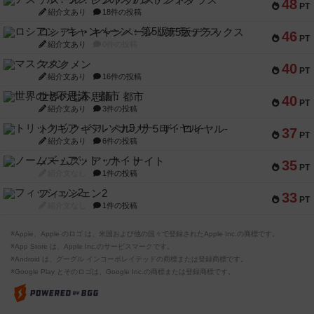
48
PT
紹介文あり
18件の投稿
ロシアン・キャンペーン：第5版デラックス
46
PT
紹介文あり
0件の投稿
マスクメン
40
PT
紹介文あり
16件の投稿
世界の七不思議：都市
40
PT
紹介文あり
3件の投稿
トリックギア - ペルソナ5 ザ・ロイヤル-
37
PT
紹介文あり
6件の投稿
ノームズ・アット・ナイト
35
PT
紹介文なし
1件の投稿
フィッシェン2
33
PT
紹介文なし
1件の投稿
※Apple、Apple のロゴ は、米国および他の国々で登録されたApple Inc.の商標です。
※App Store は、Apple Inc.のサービスマークです。
※Android は、グーグル インコーポレイテッドの商標または登録商標です。
※Google Play とそのロゴは、Google Inc.の商標または登録商標です。