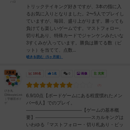
ハロ
トリックテイキング好きですが、3本の指に入
るお気に入りとなりました。2〜5人でプレイし
ていますが、毎回、盛り上がります。勝っても
負けても楽しいゲームです。マストフォロー、
切り札あり、特殊カードでジャンケンみたいな
3すくみが入っています。勝負は勝てる数（ビ
ット）を当てて、点数...
続きを読む（5ヶ月前）
大賢者
180名
1名
0
画像
充実
びき丸
⚀MeepleLink
6.9/10点【ボードゲームにある程度慣れたメン
｜宇都宮ボド
バー6人】でのプレイ。
ゲ
――――――――――――【ゲームの基本概
要】――――――――――――スカルキングは
いわゆる『マストフォロー・切り札あり・ビッ