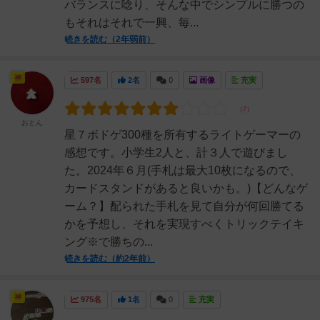
バランスに唸り、そんな中でシンプルに勝つの
もそれはそれで一興、毎...
続きを読む（2年弱前）
神
597名
2名
0
画像
充実
おとん
星７ボドゲ300種を所有するライトゲーマーの
感想です。小学生2人と、計３人で遊びまし
た。2024年６月(手札は最大10枚になるので、
カードスタンドがあると良いかも。)【どんなゲ
ーム？】配られた手札を見て自分が何回勝てる
かを予想し、それを実現すべくトリックテイキ
ング※で勝ちの...
続きを読む（約2年前）
神
975名
1名
0
充実