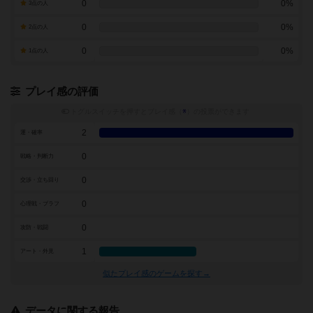
0
0%
3点の人
0
0%
2点の人
0
0%
1点の人
プレイ感の評価
トグルスイッチを押すとプレイ感（
※
）の投票ができます
2
運・確率
0
戦略・判断力
0
交渉・立ち回り
0
心理戦・ブラフ
0
攻防・戦闘
1
アート・外見
似たプレイ感のゲームを探す→
データに関する報告