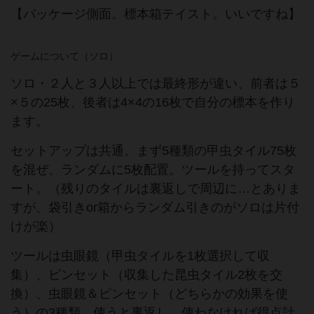
【パッケージ側面。標本箱テイスト。いいですね】
ゲームについて（ソロ）
ソロ・２人と３人以上では最終形が違い、前者は５
×５の25枚、後者は4×4の16枚で自分の標本を作り
ます。
セットアップは共通。まず5種類の甲虫タイル75枚
を混ぜ、ランダムに5枚配置。ツールを持ってスタ
ート。（残りのタイルは裏返しで周辺に…とありま
すが、袋引きor箱からランダム引きのがソロは片付
けが楽）
ツールは虫眼鏡（甲虫タイルを1枚選択して収
集）、ピンセット（収集した昆虫タイル2枚を交
換）、虫眼鏡＆ピンセット（どちらかの効果を使
う）の3種類。使うと裏返し。使わなければ得点計