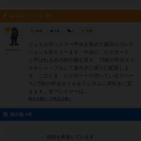
ルール/インスト 1件
神
50名
1名
0
充実
ジュエルボックス〜甲虫を集めて最高のコレク
Jampopoノ
ションを作ろう〜まず、中央に「ログボード」
ブ
と呼ばれる木の幹の盤を置き、75枚の甲虫タイ
ルをシャッフルして裏向きに周りに配置しま
す。このとき、ログボードの空いているスペー
スに5枚の甲虫タイルをランダムに表向きに置
きます。各プレイヤーは...
続きを読む（1年以上前）
掲示板 0件
投稿を募集しています