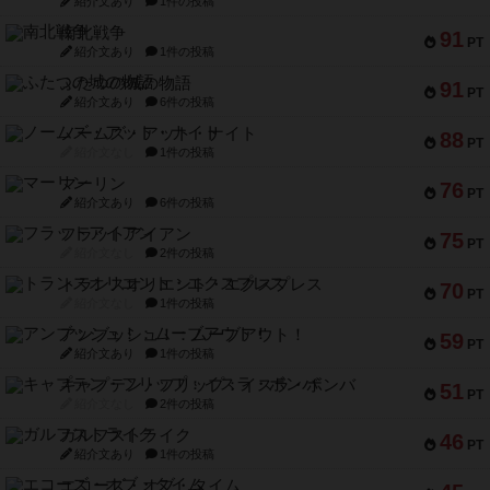
紹介文あり
1件の投稿
南北戦争
91
PT
紹介文あり
1件の投稿
ふたつの城の物語
91
PT
紹介文あり
6件の投稿
ノームズ・アット・ナイト
88
PT
紹介文なし
1件の投稿
マーリン
76
PT
紹介文あり
6件の投稿
フラットアイアン
75
PT
紹介文なし
2件の投稿
トランスオリエント・エクスプレス
70
PT
紹介文なし
1件の投稿
アンブッシュ！：ムーブアウト！
59
PT
紹介文あり
1件の投稿
キャプテン・フリップ：イスラ・ボンバ
51
PT
紹介文なし
2件の投稿
ガルフストライク
46
PT
紹介文あり
1件の投稿
エコーズ・オブ・タイム