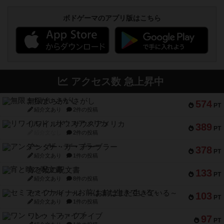
ボドゲーマのアプリ版はこちら
アクセス数 急上昇中
無限まちがいさがし
574
PT
紹介文あり
2件の投稿
リワイルド：サウスアメリカ
389
PT
紹介文なし
2件の投稿
アンダー・ザ・テーブラー
378
PT
紹介文あり
1件の投稿
宵と暁の呪文書
133
PT
紹介文あり
8件の投稿
セミファイナル ～お前はまだ生きている～
103
PT
紹介文あり
1件の投稿
ワン・トゥ・ファイブ
97
PT