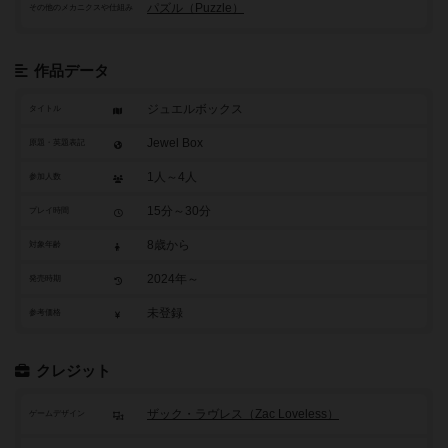
パズル（Puzzle）
その他のメカニクスや仕組み
作品データ
ジュエルボックス
タイトル
Jewel Box
原題・英題表記
1人～4人
参加人数
15分～30分
プレイ時間
8歳から
対象年齢
2024年～
発売時期
未登録
参考価格
クレジット
ザック・ラヴレス（Zac Loveless）
ゲームデザイン