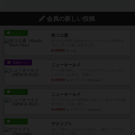
会員の新しい投稿
レビュー
街コロ通
街コロとの違いは初めから二つサイコロを振れる
など、少しの違いはあるけれ...
約3時間前
by くみ
戦略やコツ
ニューオールド
ゲーム終了時に、「オールドカードとニューカー
ドのどちらもある」 状態に...
約4時間前
by オグランド（Oguland）
レビュー
ニューオールド
ボードゲームを1,000個以上持っているユーザー視
点で良かった点と悪か...
約4時間前
by オグランド（Oguland）
レビュー
デクリプト
プレイ感がしっかりしてるから、超ボードゲーム
やったなって感じ。パーティ...