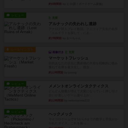
約5時間前
by ヒロ(新！ボードゲーム家族)
レビュー
充実
アルナックの失われし遺跡
アナログ対人プレイ数回。クニツィア先生の名作
「エルドラドを探して」にあ...
約7時間前
by おーちゃん
ルール/インスト
画像付き
充実
マーケットフレッシュ
目的あなたの店先に農産物の木箱を戦略的に積み
重ねて在庫を最大化し、競合...
約12時間前
by jurong
レビュー
メメントオンラインタクティクス
どんどん物量が増えて大変になっていく押し付け
合いが楽しいゲーム盛り上が...
約12時間前
by nekomanma222
レビュー
ヘックメック
サイコロゲームです1から5までの数字と芋虫がか
かれたダイス。これを振っ...