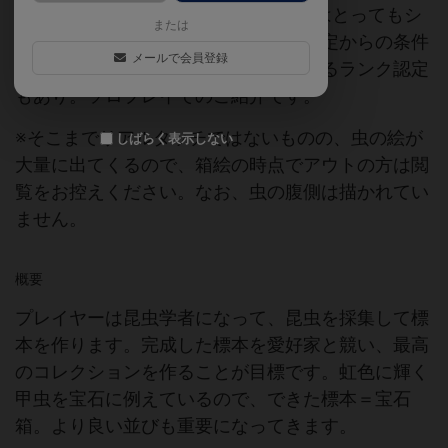
ョン+タイル配置パズル。ゲーム内容はとってもシ
または
ンプルで、ダイスによる獲得タイル決定からの条件
メールで会員登録
配置によるスコアアタック。得点によるランク認定
もあり。ソロプレイでのご紹介です。
※そこまでリアルタッチではないものの、虫の絵が
しばらく表示しない
大量に出てくるので、箱絵の時点でアウトの方は閲
覧をお控えください。なお、虫の腹側は描かれてい
ません。
概要
プレイヤーは昆虫学者になって、昆虫を採集して標
本を作ります。完成した標本を愛好家と競い、最高
のコレクションを作ることが目標です。虹色に輝く
甲虫を宝石に例えているので、できた標本＝宝石
箱。より良い並びも重要になってきます。