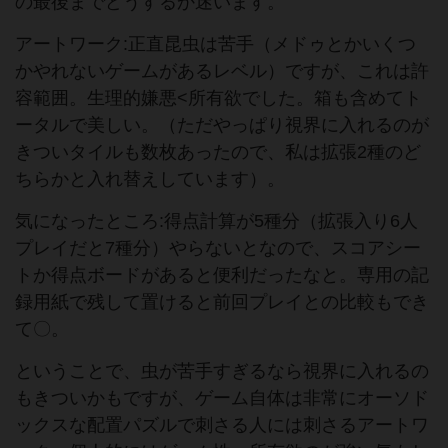
の最後までどうするか迷います。
アートワーク:正直昆虫は苦手（メドゥとかいくつ
かやれないゲームがあるレベル）ですが、これは許
容範囲。生理的嫌悪<所有欲でした。箱も含めてト
ータルで美しい。（ただやっぱり視界に入れるのが
きついタイルも数枚あったので、私は拡張2種のど
ちらかと入れ替えしています）。
気になったところ:得点計算が5種分（拡張入り6人
プレイだと7種分）やらないとなので、スコアシー
トか得点ボードがあると便利だったなと。専用の記
録用紙で残して置けると前回プレイとの比較もでき
て〇。
ということで、虫が苦手すぎるなら視界に入れるの
もきついかもですが、ゲーム自体は非常にオーソド
ックスな配置パズルで刺さる人には刺さるアートワ