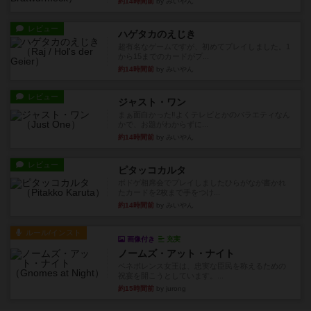
約14時間前
by みいやん
レビュー
ハゲタカのえじき
超有名なゲームですが、初めてプレイしました。1
から15までのカードがプ...
約14時間前
by みいやん
レビュー
ジャスト・ワン
まぁ面白かった‼️よくテレビとかのバラエティなん
かで、お題がわからずに...
約14時間前
by みいやん
レビュー
ピタッコカルタ
ボドゲ相席会でプレイしましたひらがなが書かれ
たカードを2枚まで手をつけ...
約14時間前
by みいやん
ルール/インスト
画像付き
充実
ノームズ・アット・ナイト
ベネボレンス女王は、忠実な臣民を称えるための
祝宴を開こうとしています。...
約15時間前
by jurong