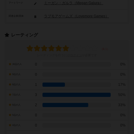
ミーガン・ガルラ（Megan Galura）
アートワーク
ラブモアゲームズ（Lovemore Games）
関連企業/団体
レーティング
レーティングを行うには
ログイン
が必要です
0
0%
10点の人
0
0%
9点の人
1
17%
8点の人
3
50%
7点の人
2
33%
6点の人
0
0%
5点の人
0
0%
4点の人