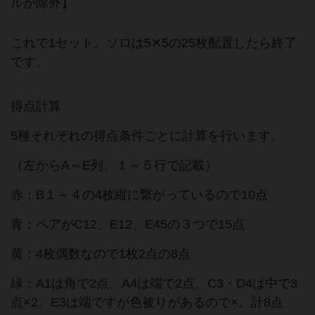
ルが除外】
これで1セット。ソロは5✕5の25枚配置したら終了
です。
得点計算
5種それぞれの得点条件ごとに計算を行います。
（左からA～E列、１～５行で記載）
赤：B１～４の4枚縦に繋がっているので10点
青：ペアがC12、E12、E45の３つで15点
黄：4枚偶数なので1枚2点の8点
緑：A1は角で2点、A4は端で2点、C3・D4は中で3
点×2、E3は端ですが色被りがあるので×。計8点