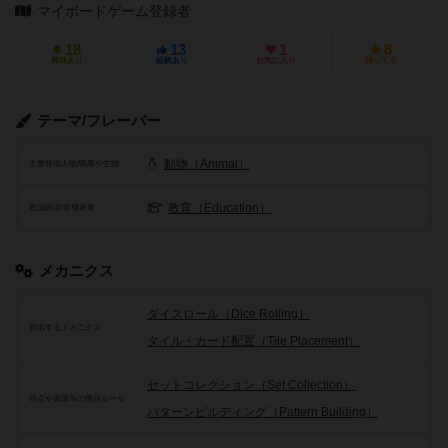
マイボードゲーム登録者
18
13
1
8
興味あり
経験あり
お気に入り
持ってる
テーマ/フレーバー
動物（Animal）
主要登場人物/職業や生物
教育（Education）
政治経済/各種産業
メカニクス
ダイスロール（Dice Rolling）
頻出するメカニクス
タイル・カード配置（Tile Placement）
セットコレクション（Set Collection）
得点や資源等の獲得ルール
パターンビルディング（Pattern Building）