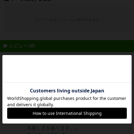
ログインするとフォームが表示されます
レビュー 3件
神
103名
2名
0
Jampopoノ
ブ
美しい甲虫タイルと戦略性が絶妙に融合した傑
作です。サイコロを振って集めた甲虫を4×4の
グリッドに並べていく単純なルールながら、各
甲虫ファミリーの得点システムが実に多彩。ス
カラベは多様性で、ゾウムシは列で、テントウ
ムシは孤立で点数を稼ぐなど、配置の妙を考え
る楽しさがあります。...