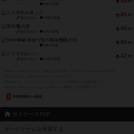
45
PT
紹介文なし
8件の投稿
スカルキング
45
PT
紹介文あり
12件の投稿
海兵隊
45
PT
紹介文あり
1件の投稿
Bitter End ブタペスト救出作戦
45
PT
紹介文なし
1件の投稿
ドコジャン
42
PT
紹介文あり
10件の投稿
※Apple、Apple のロゴ は、米国および他の国々で登録されたApple Inc.の商標です。
※App Store は、Apple Inc.のサービスマークです。
※Android は、グーグル インコーポレイテッドの商標または登録商標です。
※Google Play とそのロゴは、Google Inc.の商標または登録商標です。
ボドゲーマTOP
ボードゲームを検索する