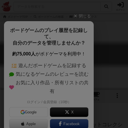
ログイン
閉じる
ボドゲーマTOP
ボードゲームの検索
ジュエルボックス
ボードゲームのプレイ履歴を記録し
て、
自分のデータを管理しませんか？
ジュエルボックス
約75,000人
がボドゲーマを利用中！
Jewel Box
遊んだボードゲームを記録する
気になるゲームのレビューを読む
お気に入り作品・所有リストの共
有
1
1
3
2
トップ
画像
動画
レビュー
カフェ
ログイン / 会員登録（10秒）
Google
X
美しい甲虫の標本づくりがテーマのセットコレクシ
Apple
Facebook