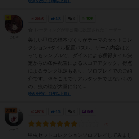
続きを読む（1年以上前）
神
206名
2名
0
充実
レーティングが非公開に設定されたユーザー
じむや
美しい甲虫の標本づくりがテーマのセットコレ
クション+タイル配置パズル。ゲーム内容はと
ってもシンプルで、ダイスによる獲得タイル決
定からの条件配置によるスコアアタック。得点
によるランク認定もあり。ソロプレイでのご紹
介です。※そこまでリアルタッチではないもの
の、虫の絵が大量に出て...
続きを読む（1年以上前）
大賢者
197名
4名
0
画像
ハナ子
甲虫セットコレクションソロプレイしてみまし