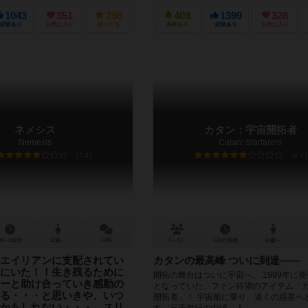
て、自分の銀河帝国を構築するゲームです
に発売されたゲームですが、まったく古...
1043
351
798
409
1399
326
経験あり
お気に入り
持ってる
興味あり
経験あり
お気に入り
ネメシス
カタン：宇宙開拓者
Nemesis
Catan: Starfarers
7.4
6.7
90～180分
12歳～
17件
3～4人
120分前後
14歳～
エイリアンに支配されてい
カタンの最高峰 ついに到達――
にいた！！生き残るために
開拓の舞台はついに宇宙へ。 1999年に
ーと助け合っていき感動の
となっていた、ファン待望のアイテム「カ
る・・・と思いきや、いつ
開拓者」！ 宇宙船に乗り、遠くの惑星へ
かもしれない・・・。スリ