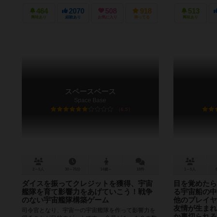
464
2070
508
918
513
興味あり
経験あり
お気に入り
持ってる
興味あり
スペースベース
Space Base
6.5
2～5人
30～75分
14歳～
18件
1～5人
ダイスを振ってクレジットを獲得、宇宙
目を覚めたら
艦隊を育て影響力をあげていこう！戦争
る宇宙船の中
のない宇宙艦隊構築ゲーム
他のプレイヤ
友情が生まれ
司令官となり、宇宙一の宇宙艦隊を作って影響力を
か裏切られる