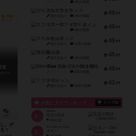
紹介文なし
2件の投稿
ガルフストライク
46
PT
紹介文あり
1件の投稿
780
持ってる
エコーズ・オブ・タイム
45
PT
紹介文なし
8件の投稿
スカルキング
45
PT
紹介文あり
12件の投稿
海兵隊
45
PT
紹介文あり
1件の投稿
Bitter End ブタペスト救出作戦
探査
45
PT
紹介文なし
1件の投稿
ligence
ドコジャン
42
PT
紹介文あり
10件の投稿
お気に入りランキング
トップ50
Splendor
1
宝石の煌き
17件
位
4041名
し、デ
Die Siedler von Catan
る！
2
カタン
位