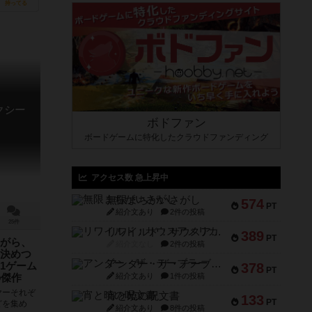
持ってる
クシー
ボドファン
ボードゲームに特化したクラウドファンディング
アクセス数 急上昇中
無限まちがいさがし
574
PT
紹介文あり
2件の投稿
25件
リワイルド：サウスアメリカ
389
PT
がら、
紹介文なし
2件の投稿
決めつ
アンダー・ザ・テーブラー
378
1ゲーム
PT
紹介文あり
1件の投稿
の傑作
ヤーそれぞ
宵と暁の呪文書
133
PT
どを集め
紹介文あり
8件の投稿