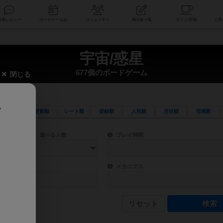
索
新着レビュー
ボードゲーム会
コミュニティ
掲示板一覧
宇宙/惑星
677個のボードゲーム
閉じる
、
更新順
レート順
登録順
人気順
注目順
投稿数
ワード検索ができます。
検索できます。
プレイ対象人数に含まれるボードゲームを指定します。
目安となる所要時間を指定することができ
遊べる人数
プレイ時間
物などモチーフ・ストーリーを指定することができます。直感的にゲームシステムを理解
ゲーム性を構成するコアシステムです。主
バー
メカニクス
リセット