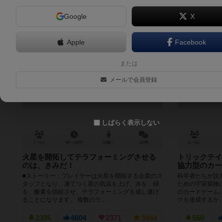
Google
X
Apple
Facebook
テラフォーミングマーズ
ザ・ク
または
Terraforming Mars
Die Crew: R
メールで会員登録
8.1
しばらく表示しない
1～5人
90～120分
12歳～
129件
2～5人
火星を開拓してテラフォーミングさせる
トリックテイ
のは、きみだ！
協力型のカー
■ストーリー：プレイヤーは火星を開拓する企業のス
科学者たちが説
タッフとなり、凍てつく星の気温を上げ、水を、緑
ための宇宙探険
を、酸素を供給させ、テラフォーミングを成し遂げ
のカードゲーム
ることになります。 複数のラ...
クを達成するか、
2395
4604
2371
3944
560