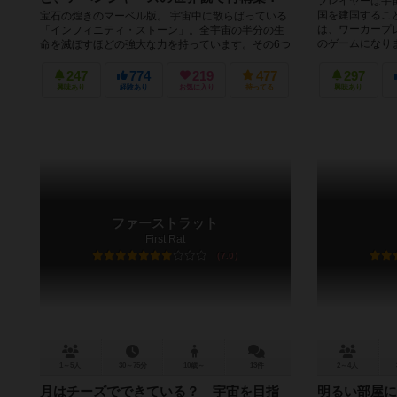
プレイヤーは宇
国を建国するこ
宝石の煌きのマーベル版。 宇宙中に散らばっている
は、ワーカープ
「インフィニティ・ストーン」。全宇宙の半分の生
のゲームになりま
命を滅ぼすほどの強大な力を持っています。その6つ
すべてを揃えてインフィニテ...
247
774
219
477
297
興味あり
経験あり
お気に入り
持ってる
興味あり
ファーストラット
First Rat
7.0
1～5人
30～75分
10歳～
13件
2～4人
月はチーズでできている？ 宇宙を目指
明るい部屋に