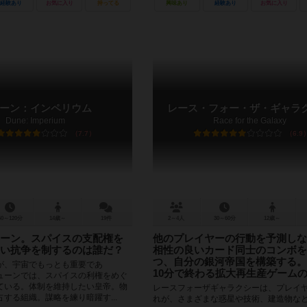
経験あり
お気に入り
持ってる
興味あり
経験あり
お気に入り
ーン：インペリウム
レース・フォー・ザ・ギャラ
Dune: Imperium
Race for the Galaxy
7.7
6.9
60～120分
14歳～
19件
2～4人
30～60分
12歳～
ーン。スパイスの支配権を
他のプレイヤーの行動を予測しな
い抗争を制するのは誰だ？
相性の良いカード同士のコンボを
つ、自分の銀河帝国を構築する。
が、宇宙でもっとも重要であ
10分で終わる拡大再生産ゲーム
ューンでは、スパイスの利権をめぐ
ている。体制を維持したい皇帝。物
レースフォーザギャラクシーは、プレイ
する組織。謀略を練り暗躍す...
れが、さまざまな惑星や技術、建造物な