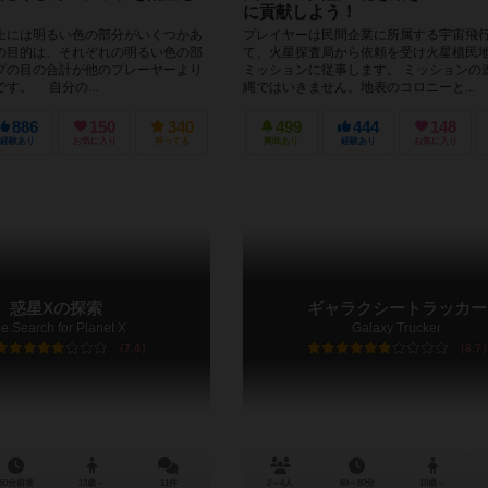
に貢献しよう！
には明るい色の部分がいくつかあ
プレイヤーは民間企業に所属する宇宙飛
の目的は、それぞれの明るい色の部
て、火星探査局から依頼を受け火星植民
プの目の合計が他のプレーヤーより
ミッションに従事します。 ミッションの
す。 自分の...
縄ではいきません。地表のコロニーと...
886
150
340
499
444
148
経験あり
お気に入り
持ってる
興味あり
経験あり
お気に入り
惑星Xの探索
ギャラクシートラッカー
e Search for Planet X
Galaxy Trucker
7.4
6.7
60分前後
13歳～
11件
2～4人
60～80分
10歳～