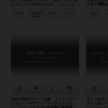
得ることが目的のゲームです。 全員が１～１２の数
ルあり感動あ
字が振られた宇宙艦艇の艦隊を持ってスタートで
す。目指すは影響力を40貯める...
プレイヤーは目
船 「ネメシス
205
1184
281
456
807
イヤーと 宇宙
興味あり
経験あり
お気に入り
持ってる
興味あり
宇宙船の...
宝石の煌き：マーベル
ロール・
Splendor Marvel
7.2
2～4人
20～30分
10歳～
18件
2～5人
宝石の煌きのマーベル版。インフィニテ
ダイスを回し
ィストーンやアベンジャーズタイルな
ダイス版レー
ど、アベンジャーズの世界観で再構築！