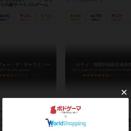
す。三千世紀の中頃、人...
りの超サバイバルゲーム
を覚めると 宇宙を飛行している宇宙
」の中にいた。 同じ部屋には他のプレ
641
264
532
486
768
239
飛行士らしきの死体が 見つかり、この
経験あり
お気に入り
持ってる
興味あり
経験あり
お気に入り
フォー・ザ・ギャラクシー
セティ：地球外知的生命体
Roll for the Galaxy
SETI: Search for Extraterrestrial Intel
6.6
7.8
45～55分
13歳～
14件
1～4人
40～160分
14歳～
て最強の宇宙帝国を作れ！
探査機を惑星に着陸、恒星を調査
スフォーザギャラクシー！
ータを解析すれば、異星人が現れ