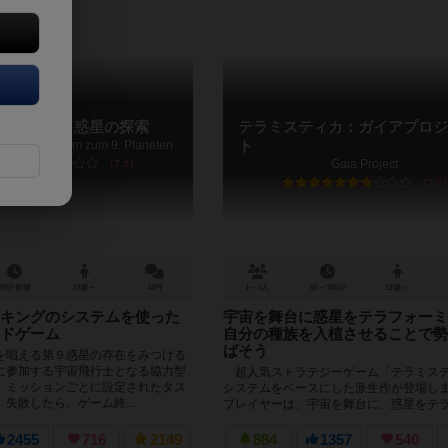
ルー：第９惑星の探索
テラミスティカ：ガイアプロジ
eist gemeinsam zum 9. Planeten
ト
Gaia Project
7.2
7.9
20分前後
10歳～
42件
1～4人
60～150分
12歳～
キングのシステムを使った
宇宙を舞台に惑星をテラフォーミ
ドゲーム
自分の種族を入植させることで勢
ばそう
を唱える第９惑星の存在をみつける
に参加する宇宙飛行士となる協力型
超人気ストラテジーゲーム「テラミス
。ミッションごとに設定されたタス
システムをベースにした派生作が登場
失敗したら、ゲーム終...
プレイヤーは、宇宙を舞台に、惑星をテ
ングし、自分の種族を入植させ...
2455
716
2149
884
1357
540