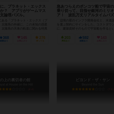
に、プラネット・エックス
急あつらえのポンコツ船で宇宙の
か？ アプリがゲームマス
乗り切って、目指せ銀河のミリオ
文論理パズル。
ア！ 波乱万丈リアルタイムパズ
ある「プラネット・エックス（プ
辺境の星のインフラ開発会社と、水道
。太陽系の外縁に、この未知の惑星
を運ぶ契約にサインをした。コストダウ
、太陽系の天体の軌道に関わる特異
に、建築資材そのもので宇宙船を作ると
説明できるという。プ...
な話だ。穴掘りプラズマドリルがビーム砲.
368
145
276
203
592
143
経験あり
お気に入り
持ってる
興味あり
経験あり
お気に入り
の上の裏切者の館
ビヨンド・ザ・サン
ayal at House on the Hill
Beyond the Sun
6.4
7.0