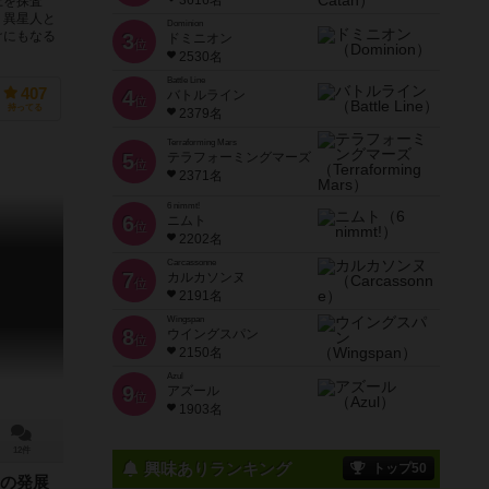
3616名
上を探査
。異星人と
Dominion
けにもなる
3
ドミニオン
位
2530名
Battle Line
407
4
バトルライン
位
持ってる
2379名
Terraforming Mars
5
テラフォーミングマーズ
位
2371名
6 nimmt!
6
ニムト
位
2202名
Carcassonne
7
カルカソンヌ
位
2191名
Wingspan
8
ウイングスパン
位
2150名
Azul
9
アズール
位
1903名
12件
興味ありランキング
トップ50
の発展