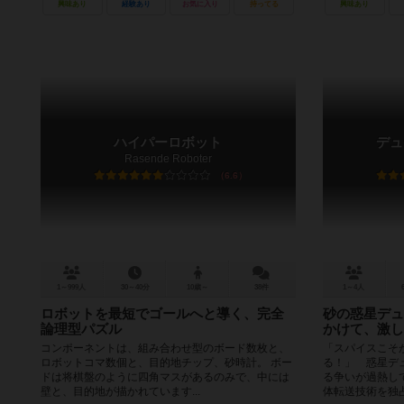
興味あり
経験あり
お気に入り
持ってる
興味あり
ハイパーロボット
デュ
Rasende Roboter
6.6
1～999人
30～40分
10歳～
38件
1～4人
ロボットを最短でゴールへと導く、完全
砂の惑星デュ
論理型パズル
かけて、激し
コンポーネントは、組み合わせ型のボード数枚と、
「スパイスこそ
ロボットコマ数個と、目的地チップ、砂時計。 ボー
る！」 惑星デ
ドは将棋盤のように四角マスがあるのみで、中には
る争いが過熱し
壁と、目的地が描かれています...
体転送技術を独占