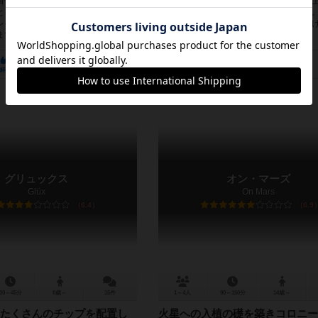
宙帝国の領主となり、最も豊かな帝
探査船を打ち上げろ。惑星を周回し、地
とを目標とします。 ジャンル的に
し、未知の生命体の痕跡を収集するのだ
レイスメントタイプ(以下ワープレ)
の出会いは、我々人類の謎に迫るきっか
す。が、このゲー...
ことだろう。 宇宙開発機構のリーダー...
971
213
639
371
501
197
経験あり
お気に入り
持ってる
興味あり
経験あり
お気に入り
グリュックス
オン・マーズ
Glüx
On Mars
6.4
6.9
30～45分
8歳～
15件
1～4人
90～150分
14歳～
たくさんのチップを配置し
火星への入植の礎を築きコロニー