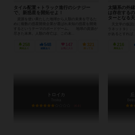
タイル配置＋トラック進行のシナジー
太陽系の外縁
で、新惑星を開拓せよ！
は存在するの
ターとなる天
資源を使い果たした地球から人類の未来を守るた
めに複数の惑星開発企業が選ばれ未知の惑星を開発
天文学の仮説に
するというテーマのボードゲーム。 地球の資源が
ラネット９）」
尽きた未来。人類の存亡は、この未...
があるとすれば
な性質を、うまく
258
548
147
321
216
興味あり
経験あり
お気に入り
持ってる
興味あり
トロイカ
丘
Troika
Betr
6.0