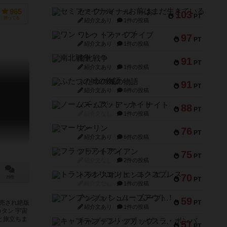
。10年前
セミファイナル ～お前はまだ生きている～
965
103
PT
持ってる
紹介文あり
1件の投稿
ワン・トゥ・ファイブ
97
PT
紹介文あり
1件の投稿
南北戦争
91
PT
紹介文あり
1件の投稿
ふたつの城の物語
91
PT
紹介文あり
6件の投稿
ノームズ・アット・ナイト
88
PT
紹介文なし
1件の投稿
マーリン
76
PT
紹介文あり
6件の投稿
フラットアイアン
75
PT
紹介文なし
2件の投稿
トランスオリエント・エクスプレス
70
29件
PT
紹介文なし
1件の投稿
アンブッシュ！：ムーブアウト！
59
PT
発売され絶版
紹介文あり
1件の投稿
タン 宇宙
と旅立ちま
キャプテン・フリップ：イスラ・ボンバ
51
PT