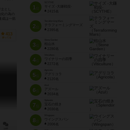
SCYTHE
1
サイズ -大鎌戦役-
位
行士とし
2415名
地化の為の
達成は一筋
Terraforming Mars
2
テラフォーミングマーズ
位
2395名
413
持ってる
Stone Garden
3
枯山水
位
2280名
Viticulture
4
ワイナリーの四季
位
2272名
Agricola
5
アグリコラ
位
2120名
Azul
6
アズール
位
2034名
Splendor
7
宝石の煌き
位
2030名
Wingspan
8
ウイングスパン
位
2006名
14件