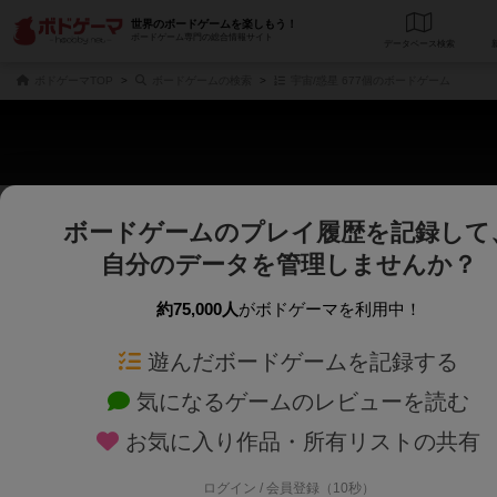
世界のボードゲームを楽しもう！
ボードゲーム専門の総合情報サイト
データベース
検
ボドゲーマTOP
ボードゲームの検索
宇宙/惑星 677個のボードゲーム
ボードゲームのプレイ履歴を記録して
さくさく表示
じっくり表示
自分のデータを管理しませんか？
商品名、商品説明文、デザイナー名、テーマ名、メカニクス名を対象にフリー
ゲームデザイナー名を指定して
フリーワード
ゲームデザイナー
約75,000人
がボドゲーマを利用中！
遊んだボードゲームを記録する
対象年齢を指定します。
世界観や登場人
対象年齢
テーマ/フレー
気になるゲームのレビューを読む
×
宇宙/惑星
お気に入り作品・所有リストの共有
ログイン / 会員登録（10秒）