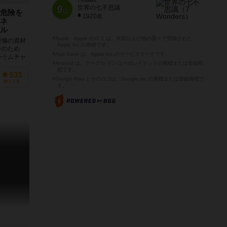
7 Wonders
9
世界の七不思議
位
危険を
1920名
ネ
ル
※Apple、Apple のロゴ は、米国および他の国々で登録された
設備の資材
Apple Inc.の商標です。
ンのため
※App Store は、Apple Inc.のサービスマークです。
いうムチャ
※Android は、グーグル インコーポレイテッドの商標または登録商
..
標です。
533
※Google Play とそのロゴは、Google Inc.の商標または登録商標で
持ってる
す。