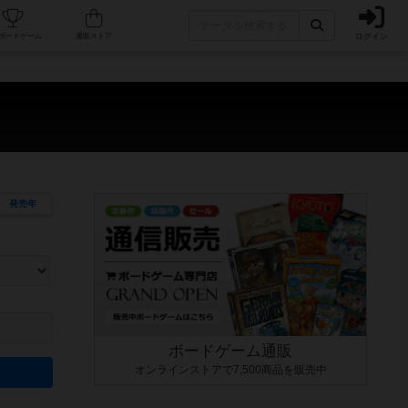
ログイン
カフェ/店舗
人気ボードゲーム
通販ストア
発売年
ます。マニュアルを読む時間や参加者へのルール説明時間は含まれていないため、初めて遊
できるよう、中世ファンタジー・クッキング・海賊同士の対決など、ゲームコンセプトを絞
にボードゲームに慣れている方向けの絞込機能です。例えば「ダイスロール」はランダム値
ボードゲーム通販
オンラインストアで7,500商品を販売中