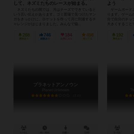
して、ネズミたちのレースが始まる。
よう
ネズミたちの間では、月はチーズでできていると
ゲームボード上
いう言い伝えがあります。ゴミ置場で見つけたマン
ります。ゲーム
ガをきっかけに、ロケットを作って月に到達するチ
分で自分のチッ
ャレンジがはじまりました。みんなで協...
大きくすることで
268
746
184
498
192
興味あり
経験あり
お気に入り
持ってる
興味あり
プラネットアンノウン
Planet Unknown
Th
7.0
1～6人
60～80分
13歳～
17件
1～4人