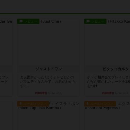
レビュー
レビュー
ジャスト・ワン
ピタッコカルタ
てプレ
まぁ面白かった‼️よくテレビとかの
ボドゲ相席会でプレイしま
カード
バラエティなんかで、お題がわから
がなが書かれたカードを2
ずに...
をつけ...
約1時間前
by みいやん
約1時間前
by みいやん
ルール/インスト
ルール/インスト