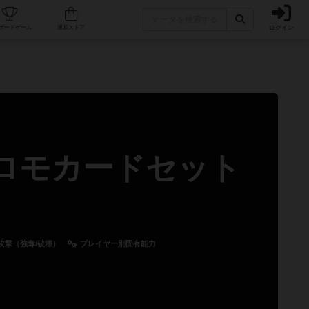
ログイン
カフェ/店舗
人気ボードゲーム
通販ストア
プロモカードセット
攻撃（強奪/破壊）
プレイヤー別固有能力