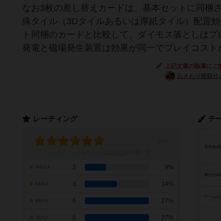
なお3枚の差し替えカードは、基本セットに同梱
殊タイル（3Dタイルあるいは厚紙タイル）配置
ト同梱のカードと比較して、ダイモス落としはプ
発電と磁場発生装置は効果が同一でプレイコスト
上記文章の執筆にご
おさわり菌類せ
レーティング
テ
世界観/
レーティングを行うには
ログイン
が必要です
2
9%
10点の人
舞台の時
3
14%
9点の人
ゲームの
6
27%
8点の人
6
27%
7点の人