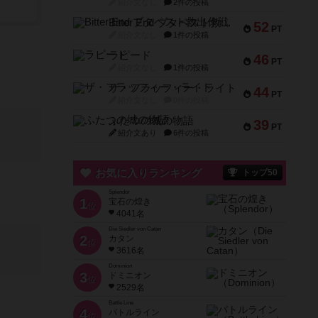
紹介文なし
2件の投稿
Bitter End ブタペスト救出作戦
52
PT
紹介文なし
1件の投稿
ラピード
46
PT
紹介文なし
1件の投稿
ザ・フラッフィー・ライト
44
PT
紹介文なし
0件の投稿
ふたつの城の物語
39
PT
紹介文あり
6件の投稿
お気に入りランキング
トップ50
Splendor
1
宝石の煌き
位
4041名
Die Siedler von Catan
2
カタン
位
3616名
Dominion
3
ドミニオン
位
2529名
Battle Line
4
バトルライン
位