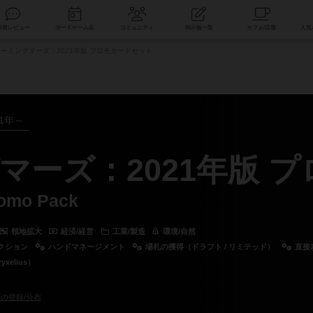
索
新着レビュー
ボードゲーム会
コミュニティ
掲示板一覧
ーミングマーズ：2021年版 プロモカードセット
21年～
マーズ：2021年版 
romo Pack
領地拡大
経済/経営
工業/製造
環境/自然
クション
ハンドマネージメント
場札の獲得（ドラフト / リミテッド）
直接
xelius）
の登録/分布