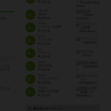
2394名
Stone Garden
3
枯山水
位
2281名
Viticulture
4
ワイナリーの四季
位
2272名
Agricola
5
アグリコラ
位
2120名
Azul
6
アズール
位
2034名
Splendor
7
宝石の煌き
したひら
位
枚まで手
2028名
Wingspan
8
ウイングスパン
位
2006名
7 Wonders
9
世界の七不思議
位
1919名
最近見たボードゲーム