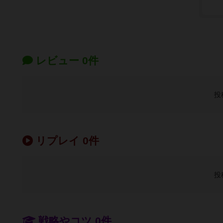
レビュー 0件
投
リプレイ 0件
投
戦略やコツ 0件