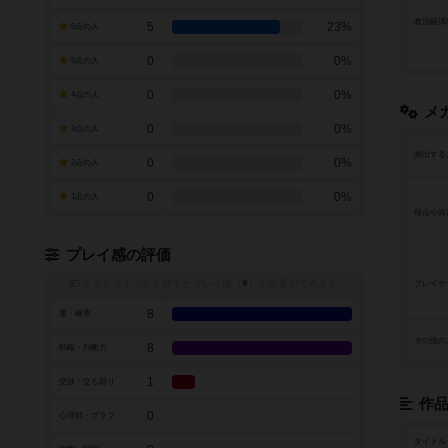
政治経済
5
23%
6点の人
0
0%
5点の人
0
0%
4点の人
メ
0
0%
3点の人
頻出する
0
0%
2点の人
0
0%
1点の人
得点や資
プレイ感の評価
トグルスイッチを押すとプレイ感（
※
）の投票ができます
プレイヤ
8
運・確率
その他の
8
戦略・判断力
1
交渉・立ち回り
作
0
心理戦・ブラフ
タイトル