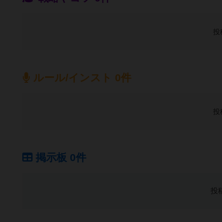
投
ルール/インスト 0件
投
掲示板 0件
投