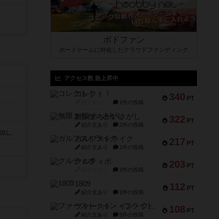
ボドファン
ボードゲームに特化したクラウドファンディング
アクセス数 急上昇中
コレクト！
340
PT
紹介文なし
1件の投稿
無限まちがいさがし
322
PT
紹介文あり
2件の投稿
ng）
ガルフストライク
217
PT
紹介文あり
1件の投稿
クルティボ
203
PT
紹介文なし
1件の投稿
1809
112
PT
紹介文あり
1件の投稿
ファースト・イン・フライト
108
PT
紹介文あり
3件の投稿