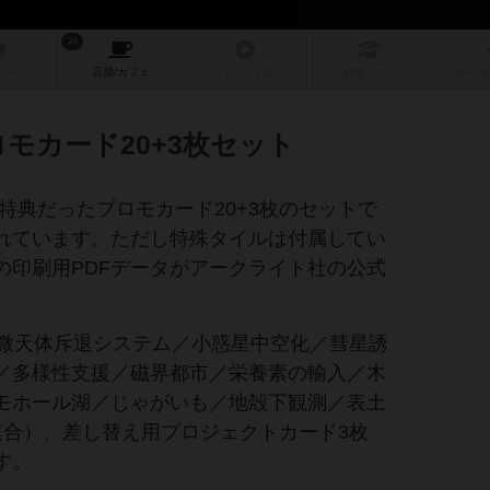
24
ュー
店舗/
カフェ
リプレイ
日記
戦略
・コツ
ルール
モカード20+3枚セット
特典だったプロモカード20+3枚のセットで
れています。ただし特殊タイルは付属してい
の印刷用PDFデータがアークライト社の公式
／微天体斥退システム／小惑星中空化／彗星誘
／多様性支援／磁界都市／栄養素の輸入／木
モホール湖／じゃがいも／地殻下観測／表土
連合）、差し替え用プロジェクトカード3枚
す。