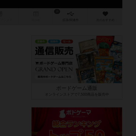
19
/インスト
掲示板
拡張/関連
作
次のおすすめ
ボードゲーム通販
オンラインストアで7,500商品を販売中