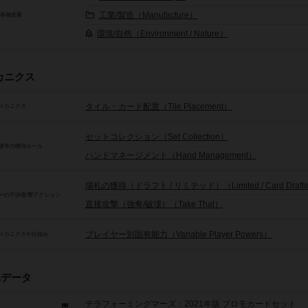
工業/製造（Manufacture）
/各種産業
環境/自然（Environment / Nature）
カニクス
タイル・カード配置（Tile Placement）
メカニクス
セットコレクション（Set Collection）
源等の獲得ルール
ハンドマネージメント（Hand Management）
場札の獲得（ドラフト / リミテッド）（Limited / Card Drafti
ーの干渉/影響アクション
直接攻撃（強奪/破壊）（Take That）
プレイヤー別固有能力（Variable Player Powers）
メカニクスや仕組み
品データ
テラフォーミングマーズ：2021年版 プロモカードセット