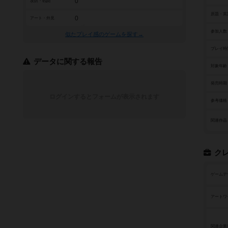
0
攻防・戦闘
原題・英
0
アート・外見
参加人数
似たプレイ感のゲームを探す→
プレイ時
データに関する報告
対象年齢
発売時期
ログインするとフォームが表示されます
参考価格
関連作品
ク
ゲームデ
アートワ
関連企業