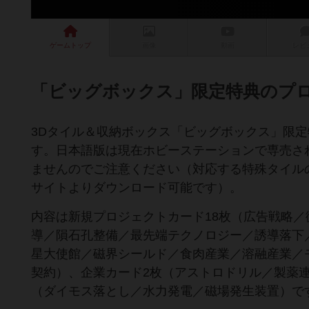
ゲーム
トップ
画像
動画
レビ
「ビッグボックス」限定特典のプロ
3Dタイル＆収納ボックス「ビッグボックス」限定
す。日本語版は現在ホビーステーションで専売さ
ませんのでご注意ください（対応する特殊タイル
サイトよりダウンロード可能です）。
内容は新規プロジェクトカード18枚（広告戦略
導／隕石孔整備／最先端テクノロジー／誘導落下
星大使館／磁界シールド／食肉産業／溶融産業／
契約）、企業カード2枚（アストロドリル／製薬
（ダイモス落とし／水力発電／磁場発生装置）で