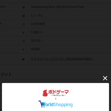
Terraforming Mars: Big Box Promo Pack
題表記
1人～5人
120分前後
間
12歳から
2021年～
未登録
テラフォーミングマーズ（Terraforming Mars）
レジット
ジェイコブ・フリゼリウス（Jacob Fryxelius）
ザイン
イザック・フリゼリウス（Isaac Fryxelius）
ーク
フリックス ゲームズ（FryxGames）
/団体