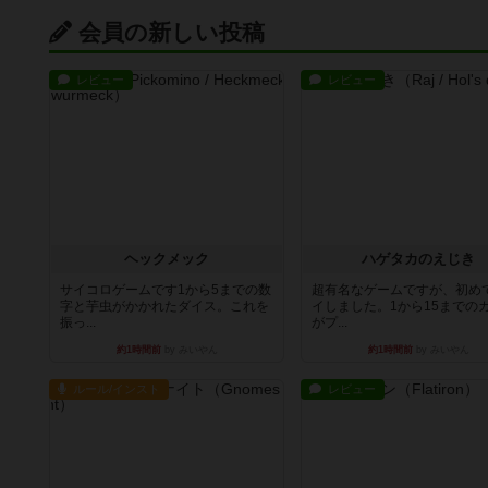
会員の新しい投稿
レビュー
レビュー
ヘックメック
ハゲタカのえじき
サイコロゲームです1から5までの数
超有名なゲームですが、初め
字と芋虫がかかれたダイス。これを
イしました。1から15までの
振っ...
がプ...
約1時間前
by みいやん
約1時間前
by みいやん
ルール/インスト
レビュー