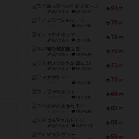
モズビ－ズ・レイダ－ズ
94
PT
紹介文あり
1件の投稿
テンプテーション
79
PT
紹介文なし
2件の投稿
インドネシア
78
PT
紹介文あり
2件の投稿
宵と暁の呪文書
75
PT
紹介文あり
8件の投稿
リスボン・トラム 28
73
PT
紹介文あり
9件の投稿
アマナイト
73
PT
紹介文なし
1件の投稿
ブラヴェスト
66
PT
紹介文なし
1件の投稿
スペクタキュラー
60
PT
紹介文なし
1件の投稿
スモールワールド
59
PT
紹介文あり
13件の投稿
ギャンブラー
58
PT