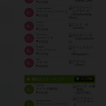
2378名
Terraforming Mars
5
テラフォーミングマーズ
位
2371名
6 nimmt!
6
ニムト
位
2202名
Carcassonne
7
カルカソンヌ
位
2191名
Wingspan
8
ウイングスパン
位
2150名
Azul
9
アズール
位
1903名
興味ありランキング
トップ50
SCYTHE
1
サイズ -大鎌戦役-
位
2415名
Terraforming Mars
2
テラフォーミングマーズ
位