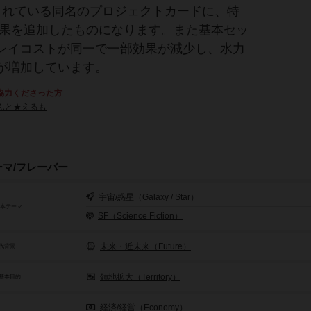
されている同名のプロジェクトカードに、特
効果を追加したものになります。また基本セッ
レイコストが同一で一部効果が減少し、水力
が増加しています。
協力くださった方
んと★えるも
ーマ/フレーバー
宇宙/惑星（Galaxy / Star）
基本テーマ
SF（Science Fiction）
未来・近未来（Future）
代背景
領地拡大（Territory）
基本目的
経済/経営（Economy）