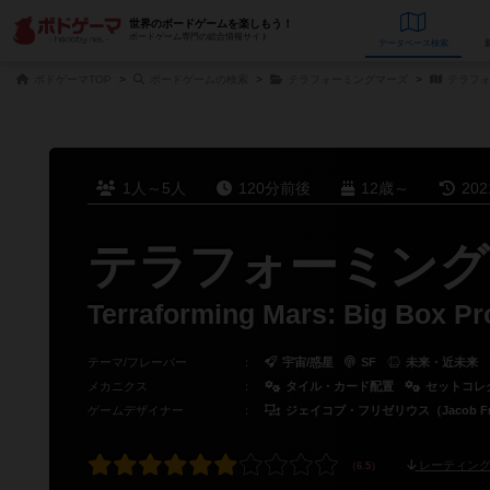
世界のボードゲームを楽しもう！
ボードゲーム専門の総合情報サイト
データベース
検
ボドゲーマTOP
ボードゲームの検索
テラフォーミングマーズ
テラフォ
1人～5人
120分前後
12歳～
20
テラフォーミング
Terraforming Mars: Big Box P
テーマ/フレーバー
：
宇宙/惑星
SF
未来・近未来
メカニクス
：
タイル・カード配置
セットコレ
ゲームデザイナー
：
ジェイコブ・フリゼリウス（Jacob Fry
レーティング