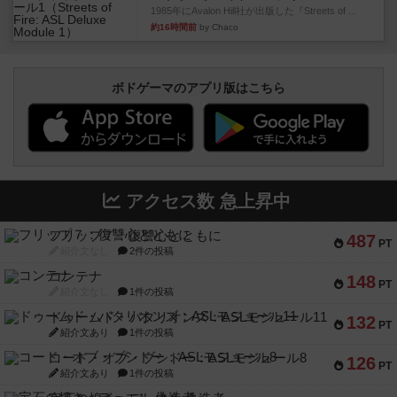
1985年にAvalon Hill社が出版した『Streets of ...
約16時間前
by Chaco
ボドゲーマのアプリ版はこちら
アクセス数 急上昇中
フリップ７：復讐心とともに
487
PT
紹介文なし
2件の投稿
コンテナ
148
PT
紹介文なし
1件の投稿
ドゥームド・バタリオンズ：ASLモジュール11
132
PT
紹介文あり
1件の投稿
コード・オブ・ブシドー：ASLモジュール8
126
PT
紹介文あり
1件の投稿