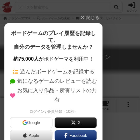
ログイン
閉じる
ボドゲーマTOP
ボードゲームの検索
スターウォーズ：リベリオン
ボードゲームのプレイ履歴を記録し
て、
自分のデータを管理しませんか？
スターウォーズ：リベリオン
約75,000人
がボドゲーマを利用中！
Star Wars: Rebellion
遊んだボードゲームを記録する
気になるゲームのレビューを読む
お気に入り作品・所有リストの共
有
7
1
3
6
トップ
画像
動画
レビュー
カフェ
ログイン / 会員登録（10秒）
Google
X
Apple
Facebook