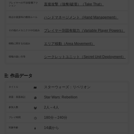
プレイヤーの干渉/影響アク
直接攻撃（強奪/破壊）（Take That）
ション
ハンドマネージメント（Hand Management）
得点や資源等の獲得ルール
プレイヤー別固有能力（Variable Player Powers）
その他のメカニクスや仕組み
エリア移動（Area Movement）
移動に関する仕組み
シークレットユニット（Secret Unit Deployment）
情報の扱い方等
作品データ
スターウォーズ：リベリオン
タイトル
Star Wars: Rebellion
原題・英題表記
2人～4人
参加人数
180分～240分
プレイ時間
14歳から
対象年齢