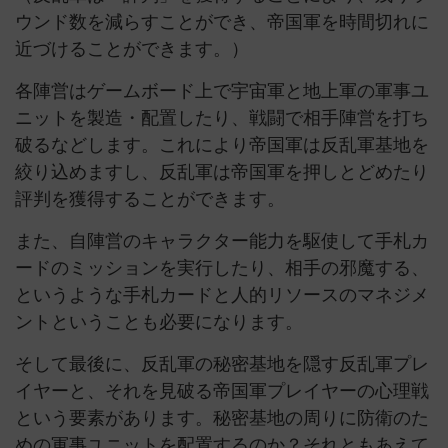
ウンド数を減らすことができ、帝国軍を時間切れに
近づけることができます。）
各陣営はゲームボード上で宇宙軍と地上軍の軍事ユ
ニットを製造・配置したり、戦闘で相手陣営を打ち
破るなどします。これにより帝国軍は反乱軍基地を
絞り込めますし、反乱軍は帝国軍を押しとどめたり
評判を獲得することができます。
また、自陣営のキャラクター能力を駆使して手札カ
ードのミッションを実行したり、相手の邪魔する、
というような手札カードと人的リソースのマネジメ
ントということも必要になります。
そして最後に、反乱軍の秘密基地を隠す反乱軍プレ
イヤーと、それを見破る帝国軍プレイヤーの心理戦
という要素があります。秘密基地の周りに防衛のた
めの軍事ユニットを配置するのか？それともあえて