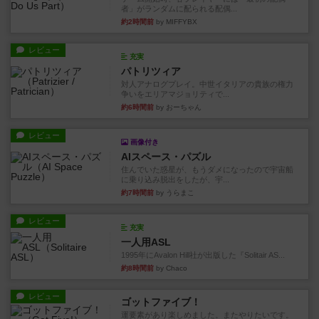
者」がランダムに配られる配偶...
約2時間前
by MIFFYBX
レビュー
充実
パトリツィア
対人アナログプレイ。中世イタリアの貴族の権力
争いをエリアマジョリティで...
約6時間前
by おーちゃん
レビュー
画像付き
AIスペース・パズル
住んでいた惑星が、もうダメになったので宇宙船
に乗り込み脱出をしたが、宇...
約7時間前
by うらまこ
レビュー
充実
一人用ASL
1995年にAvalon Hill社が出版した『Solitair AS...
約8時間前
by Chaco
レビュー
ゴットファイブ！
運要素があり楽しめました。またやりたいです。