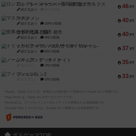
ロシアン・キャンペーン：第5版デラックス
46
PT
紹介文あり
0件の投稿
マスクメン
40
PT
紹介文あり
16件の投稿
世界の七不思議：都市
40
PT
紹介文あり
3件の投稿
トリックギア - ペルソナ5 ザ・ロイヤル-
37
PT
紹介文あり
6件の投稿
ノームズ・アット・ナイト
35
PT
紹介文なし
1件の投稿
フィッシェン2
33
PT
紹介文なし
1件の投稿
※Apple、Apple のロゴ は、米国および他の国々で登録されたApple Inc.の商標です。
※App Store は、Apple Inc.のサービスマークです。
※Android は、グーグル インコーポレイテッドの商標または登録商標です。
※Google Play とそのロゴは、Google Inc.の商標または登録商標です。
ボドゲーマTOP