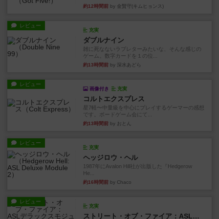
約12時間前
by 金賢守(キムヒョンス)
レビュー
充実
ダブルナイン
雑に死なないラブレターみたいな、そんな感じの
ゲーム。数字カードを１の位...
約13時間前
by 深水あどら
レビュー
画像付き
充実
コルトエクスプレス
星7軽〜中量級を中心にプレイするゲーマーの感想
です。ボードゲーム会にて...
約13時間前
by おとん
レビュー
充実
ヘッジロウ・ヘル
1987年にAvalon Hill社が出版した『Hedgerow
He...
約16時間前
by Chaco
レビュー
充実
ストリート・オブ・ファイア：ASLデラックスモジュール1