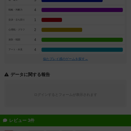
3
4
戦略・判断力
1
交渉・立ち回り
2
心理戦・ブラフ
4
攻防・戦闘
4
アート・外見
似たプレイ感のゲームを探す→
データに関する報告
ログインするとフォームが表示されます
レビュー 3件