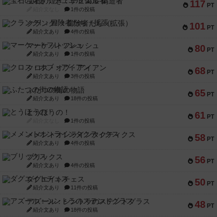
宝石の煌き：デュエル 偽造者
117
PT
紹介文なし
1件の投稿
クランク! ：冒険者たち（拡張）
101
PT
紹介文あり
4件の投稿
マーケットフレッシュ
80
PT
紹介文あり
1件の投稿
クロス・オブ・アイアン
68
PT
紹介文あり
3件の投稿
ふたつの街の物語
65
PT
紹介文あり
18件の投稿
とうほうの！
61
PT
紹介文なし
1件の投稿
メメントオンラインタクティクス
58
PT
紹介文あり
4件の投稿
ブリックス
56
PT
紹介文あり
4件の投稿
ダグエイトチェス
50
PT
紹介文あり
11件の投稿
アズール：シントラのステンドグラス
48
PT
紹介文あり
18件の投稿