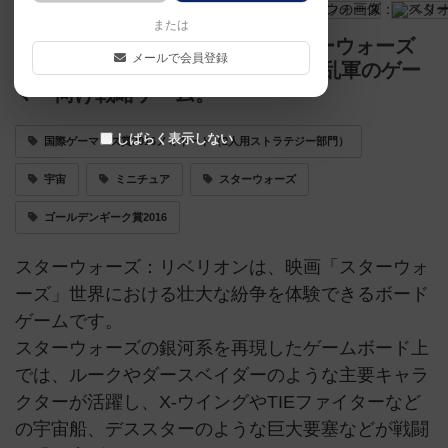
または
まるで映画のような壮大さ。スターウォーズ
メールで会員登録
世界を舞台にした、銀河帝国VS反乱軍のゲー
マー向け戦略ゲーム。
しばらく表示しない
国際ゲーマーズ賞2016ノミネート（2人用ストラテジー部門）
宇宙
ミニチュア
スターウォーズ
ゴールデンギーク賞2016
スターウォーズ：リベリオンは、映画「スターウォ
ーズ」世界における壮大な紛争を体験できるボード
ゲームです。
スターウォーズの銀河系を再現したゲームボード上
では、ルークやダースベイダーのような主要キャラ
クターが活躍し、X-ウイングやTIEファイターなど
の宇宙船、デススターのような巨大要塞などが戦闘