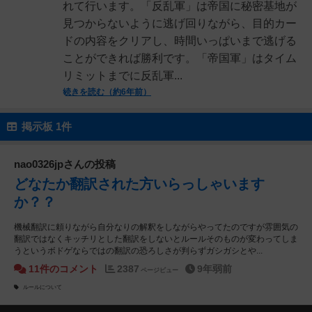
れて行います。「反乱軍」は帝国に秘密基地が
見つからないように逃げ回りながら、目的カー
ドの内容をクリアし、時間いっぱいまで逃げる
ことができれば勝利です。「帝国軍」はタイム
リミットまでに反乱軍...
続きを読む（約6年前）
掲示板 1件
nao0326jpさんの投稿
どなたか翻訳された方いらっしゃいます
か？？
機械翻訳に頼りながら自分なりの解釈をしながらやってたのですが雰囲気の
翻訳ではなくキッチリとした翻訳をしないとルールそのものが変わってしま
うというボドゲならではの翻訳の恐ろしさが判らずガシガシとや...
11件のコメント
2387
9年弱前
ページビュー
ルールについて