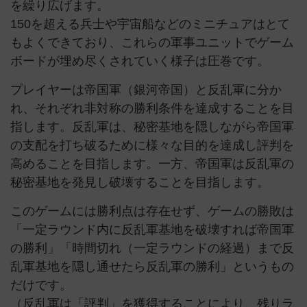
を繰り広げます。
150を超える兵士や宇宙船などのミニチュアはとて
もよくできており、これらの軍事ユニットでゲーム
ボードが埋め尽くされていく様子は圧巻です。
プレイヤーは帝国軍（銀河帝国）と反乱軍に分か
れ、それぞれ非対称の勝利条件を達成することを目
指します。反乱軍は、秘密基地を隠しながら帝国軍
の支配を打ち破るために様々な目的を達成し評判を
高めることを目指します。一方、帝国軍は反乱軍の
秘密基地を発見し破壊することを目指します。
このゲームには勝利点は存在せず、ゲームの勝敗は
「一定ラウンド内に反乱軍基地を破壊すれば帝国軍
の勝利」「時間切れ（一定ラウンドの経過）まで反
乱軍基地を隠し通せたら反乱軍の勝利」というもの
だけです。
（反乱軍は「評判」を獲得することにより、残りラ