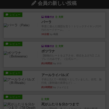
会員の新しい投稿
レビュー
画像付き
充実
パーラ
率直に遊んだ感想を言う！トリックテイキング(ﾄﾘ
ﾃ)のカードゲーム。 ...
39分前
by 鳴屋
レビュー
画像付き
充実
ボツワナ
【動物のレートを上下させ、得点を上げろ】二人
プレイのみです。（公式ルー...
約1時間前
by ネロ
レビュー
アールライバルズ
子供と2人で一時期延々としていました。自宅、旅
行先（新幹線の座席など）...
約1時間前
by ジェイとと
レビュー
充実
死がふたりを分かつまで
ゲーム開始時、各プレイヤーには「最初の配偶