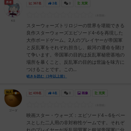
勇者
367名
2名
0
充実
KS
スターウォーズトリロジーの世界を堪能できる
良作スターウォーズエピソード4~6を再現した
大作ボードゲーム。2人のプレイヤーが帝国軍
と反乱軍をそれぞれ担当し、銀河の運命を賭け
て争います。帝国軍の目的は反乱軍秘密基地の
場所を暴くこと、反乱軍の目的は世論を味方に
つけることです。この...
続きを読む（3年以上前）
仙人
439名
4名
0
画像
充実
ゴーダ
映画スター・ウォーズ：エピソード4～6をベー
スとした二人用の非対称性ゲームです。それぞ
れのプレイヤーが反乱同盟軍と銀河帝国軍に分