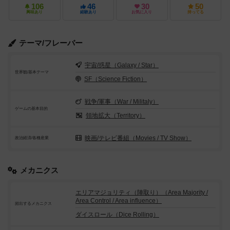
106
46
30
50
興味あり
経験あり
お気に入り
持ってる
テーマ/フレーバー
宇宙/惑星（Galaxy / Star）
世界観/基本テーマ
SF（Science Fiction）
戦争/軍事（War / Militaly）
ゲームの基本目的
領地拡大（Territory）
映画/テレビ番組（Movies / TV Show）
政治経済/各種産業
メカニクス
エリアマジョリティ（陣取り）（Area Majority /
Area Control / Area influence）
頻出するメカニクス
ダイスロール（Dice Rolling）