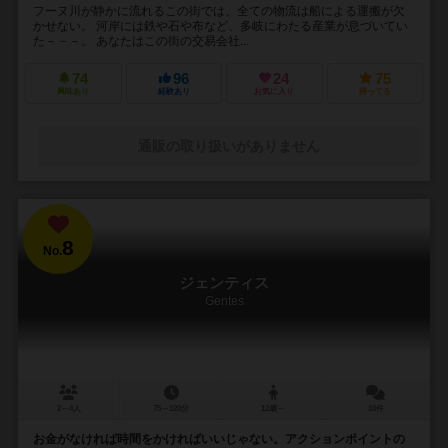
フーヌ川が静かに流れるこの街では、全ての物流は船による運搬が欠
かせない。 河岸には鉄や石や布など、多岐にわたる産業が息づいてい
た－－－。 あなたはこの街の交易会社...
74
96
24
75
興味あり
経験あり
お気に入り
持ってる
通販の取り扱いがありません
8
No.
ジェンティス
Gentes
2～4人
75～120分
12歳～
10件
お金がなければ時間をかければいいじゃない。アクションポイントの