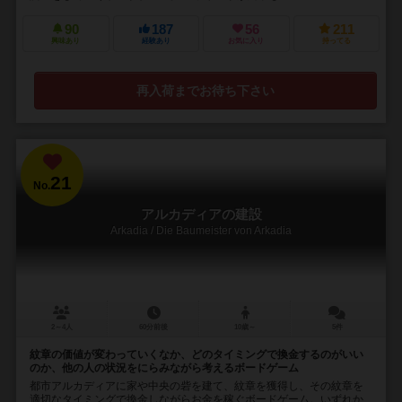
90
187
56
211
興味あり
経験あり
お気に入り
持ってる
再入荷までお待ち下さい
21
No.
アルカディアの建設
Arkadia / Die Baumeister von Arkadia
2～4人
60分前後
10歳～
5件
紋章の価値が変わっていくなか、どのタイミングで換金するのがいい
のか、他の人の状況をにらみながら考えるボードゲーム
都市アルカディアに家や中央の砦を建て、紋章を獲得し、その紋章を
適切なタイミングで換金しながらお金を稼ぐボードゲーム。いずれか