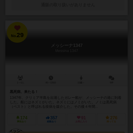
通販の取り扱いがありません
29
No.
メッシーナ1347
Messina 1347
1～4人
45～120分
12歳～
5件
黒死病、来たる！
1347年、クリミア半島を出港したガレー船が、メッシーナの港に到着
した。船にはネズミがいた。ネズミにはノミがいた。ノミは黒死病
（ペスト）と呼ばれる疫病を媒介した。その後４年間...
174
357
91
276
興味あり
経験あり
お気に入り
持ってる