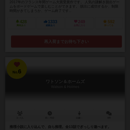
2017年のフランス年間ゲーム大賞受賞作です。 人気の謎解き脱出ゲー
ムをボードゲームで楽しむことができます。 脱出に成功するか、制限
時間がきてしまうか、ゲーム終了です...
428
1333
249
592
興味あり
経験あり
お気に入り
持ってる
再入荷までお待ち下さい
6
No.
ワトソン＆ホームズ
Watson & Holmes
2～7人
45～75分
12歳～
8件
推理小説に入り込んで、自ら推理。全13話でぎっしり遊べます。