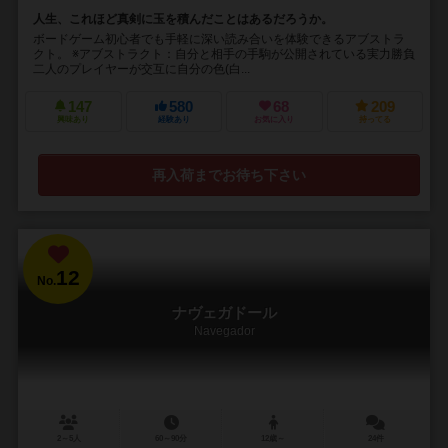
人生、これほど真剣に玉を積んだことはあるだろうか。
ボードゲーム初心者でも手軽に深い読み合いを体験できるアブストラ
クト。 ※アブストラクト：自分と相手の手駒が公開されている実力勝負
二人のプレイヤーが交互に自分の色(白...
147
580
68
209
興味あり
経験あり
お気に入り
持ってる
再入荷までお待ち下さい
12
No.
ナヴェガドール
Navegador
2～5人
60～90分
12歳～
24件