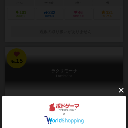
3～4人
40～60分
14歳～
7件
101
232
46
121
興味あり
経験あり
お気に入り
持ってる
通販の取り扱いがありません
15
No.
ラクリモーサ
Lacrimosa
1～4人
90分前後
14歳～
9件
モーツァルトの生涯を追体験。過去の思い出に浸りながら、「レクイ
エムミサ曲ニ短調K626」を完成せよ！
モーツァルトの死後、未亡人となったコンスタンツェ夫人は、彼の業