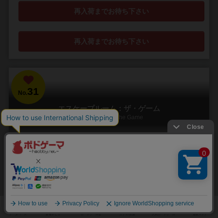
再入荷までお待ち下さい
再入荷までお待ち下さい
31
No.
エスケープルーム：ザ・ゲーム
Escape Room: The Game
1～5人
60分前後
16歳～
6件
「謎解き」に、「時限装置」が付いた究極の脱出ゲーム！
リアル脱出ゲームのようなプレイ感をご自宅で体験できるキットで
す。 60分の制限時間内に、謎を解いて脱出するというシナリオが3本
収録されています。その60分をカウントダウ...