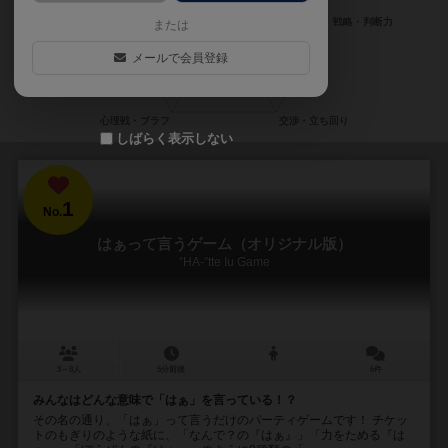
または
メールで会員登録
しばらく表示しない
1
No.
はぁって言うゲーム（オリジナル版）
”HA-”tte Iu Game
3～8人
5分前後
6件
みんなはどんな意味で「はぁ」を言っている！？
その名の通り、「はぁ」って言うだけのパーティゲームです！ チケッ
トのもぎりのような紙に、「なんで？の『はぁ』」「力をためる『は