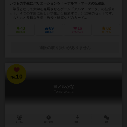
いつもの学生にバリエーションを！～アルマ・マータの拡張版
学長となって大学を発展させるゲーム「アルマ・マータ」の拡張キ
ット。４つの学部に新しい学生が１種類ずつ、計12枚のセットです。
もともと多様な学長・教授・研究などのカード...
43
69
16
82
興味あり
経験あり
お気に入り
持ってる
通販の取り扱いがありません
10
No.
ヨメルかな
Yomerukana
2～8人
10分前後
8歳～
1件