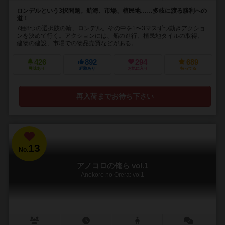
ロンデルという3択問題。航海、市場、植民地……多岐に渡る勝利への
道！
7種8つの選択肢の輪、ロンデル。その中を1〜3マスずつ動きアクショ
ンを決めて行く。アクションには、船の進行、植民地タイルの取得、
建物の建設、市場での物品売買などがある。 ...
426
892
294
689
興味あり
経験あり
お気に入り
持ってる
再入荷までお待ち下さい
13
No.
アノコロの俺ら vol.1
Anokoro no Orera: vol1