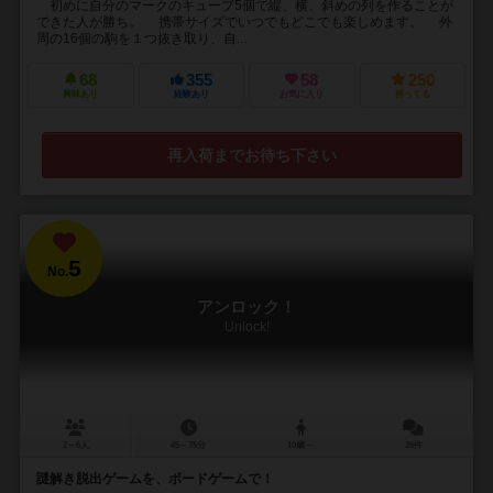
初めに自分のマークのキューブ5個で縦、横、斜めの列を作ることが
できた人が勝ち。 携帯サイズでいつでもどこでも楽しめます。 外
周の16個の駒を１つ抜き取り、自...
68
355
58
250
興味あり
経験あり
お気に入り
持ってる
再入荷までお待ち下さい
5
No.
アンロック！
Unlock!
2～6人
45～75分
10歳～
26件
謎解き脱出ゲームを、ボードゲームで！