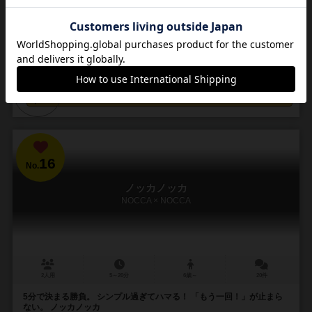
績を遺そうと、まずは未完成であった「レクイエムミサ(lacrimosa)曲
ニ短調K626」の第一〜第五楽章の最後...
157
249
58
201
興味あり
経験あり
お気に入り
持ってる
カートに追加する
11,000円（税込）
16
No.
ノッカノッカ
NOCCA × NOCCA
2人用
5～20分
6歳～
20件
5分で決まる勝負。 シンプル過ぎてハマる！ 「もう一回！」が止まら
ない。 ノッカノッカ