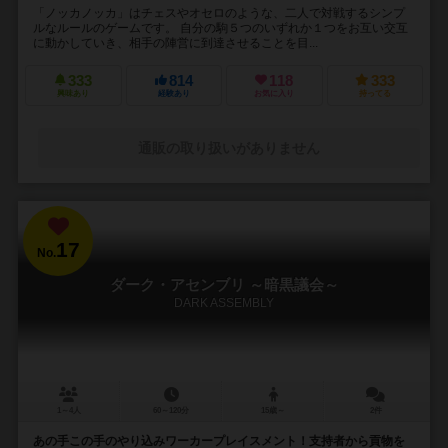
「ノッカノッカ」はチェスやオセロのような、二人で対戦するシンプ
ルなルールのゲームです。 自分の駒５つのいずれか１つをお互い交互
に動かしていき、相手の陣営に到達させることを目...
333
814
118
333
興味あり
経験あり
お気に入り
持ってる
通販の取り扱いがありません
17
No.
ダーク・アセンブリ ～暗黒議会～
DARK ASSEMBLY
1～4人
60～120分
15歳～
2件
あの手この手のやり込みワーカープレイスメント！支持者から貢物を