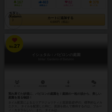
167
463
82
378
興味あり
経験あり
お気に入り
持ってる
カートに追加する
6,600円（税込）
27
No.
イシュタル：バビロンの庭園
Ishtar: Gardens of Babylon
2～4人
45分前後
14歳～
6件
荒れ果てた砂漠に、バビロンの庭園を！庭師の一粒の涙から、美しい
庭園を造る物語！
タイル配置によるエリアマジョリティと資源達成VPの、標準的なメカ
ニクス。 タイルを配置した時に、資源を踏んで獲得するのは、ブルー
ノ・カタラらしい。 また、タイルは...