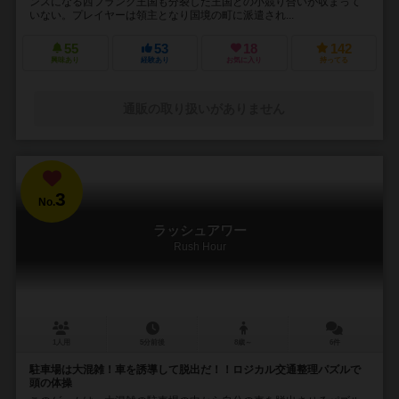
ンスになる西フランク王国も分裂した王国との小競り合いが収まって
いない。プレイヤーは領主となり国境の町に派遣され...
55
53
18
142
興味あり
経験あり
お気に入り
持ってる
通販の取り扱いがありません
3
No.
ラッシュアワー
Rush Hour
1人用
5分前後
8歳～
6件
駐車場は大混雑！車を誘導して脱出だ！！ロジカル交通整理パズルで
頭の体操