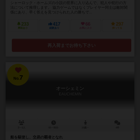
シャーロック・ホームズの小説の世界に入り込んで、犯人や犯行の方
法について推理します。 協力ゲームではなくプレイヤー同士は敵対関
係にあり、早く答えを見つけられた人の勝ちで...
233
417
66
297
興味あり
経験あり
お気に入り
持ってる
再入荷までお待ち下さい
7
No.
オーシェミン
EAUCHEMIN
3～4人
60～80分
14歳～
4件
船を駆使し、交易の覇者となれ