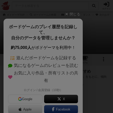
ログイン
閉じる
ボドゲーマTOP
ボードゲームの検索
シャル・ウィ・ダンス
次のおすす
ボードゲームのプレイ履歴を記録し
て、
シャル・ウィ・ダンス
自分のデータを管理しませんか？
次のおすすめボードゲーム
約75,000人
がボドゲーマを利用中！
遊んだボードゲームを記録する
3
1
9
トップ
画像
動画
レビュー
カフェ
気になるゲームのレビューを読む
『シャル・ウィ・ダンス』が好きな方へのおすすめ
お気に入り作品・所有リストの共
このゲームのトップページで投票された「プレイ感の評価」をもとに、傾向
有
が近いボードゲームをランキング形式で紹介します。
※リストには一定の投票数がある作品のみを表示しています
ログイン / 会員登録（10秒）
Google
X
Apple
Facebook