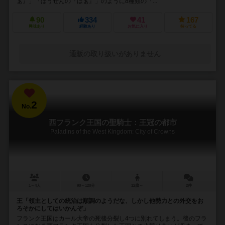
ぁ』」「ぼうぜんの『はぁ』」のように8種類の「...
90
334
41
167
興味あり
経験あり
お気に入り
持ってる
通販の取り扱いがありません
2
No.
西フランク王国の聖騎士：王冠の都市
Paladins of the West Kingdom: City of Crowns
1～4人
90～120分
12歳～
2件
王「領主としての統治は順調のようだな、しかし他勢力との外交をお
ろそかにしてはいかんぞ」
フランク王国はカール大帝の死後分裂し4つに別れてしまう。後のフラ