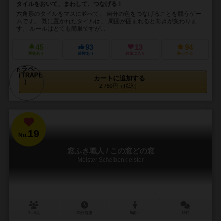
タイルをおいて、まわして、つなげる！
六角形のタイルをマスに並べて、 自分の色をつなげることを競うゲー
ムです。 既に置かれたタイルは、 周囲が囲まれると向きが変わりま
す。 ルールはとても簡単ですが...
45
93
13
94
興味あり
経験あり
お気に入り
持ってる
カートに追加する
2,750円（税込）
19
No.
窓ふき職人 / この窓どの窓
Meister Scheibenkleister
2～6人
20分前後
5歳～
10件