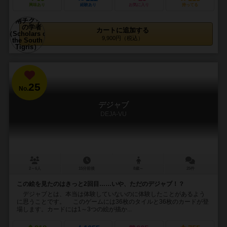
興味あり
経験あり
お気に入り
持ってる
カートに追加する
9,900円（税込）
25
No.
デジャブ
DEJA-VU
2～6人
15分前後
8歳～
25件
この絵を見たのはきっと2回目……いや、ただのデジャブ！？
デジャブとは、本当は体験していないのに体験したことがあるよう
に思うことです。 このゲームには36枚のタイルと36枚のカードが登
場します。カードには1～3つの絵が描か...