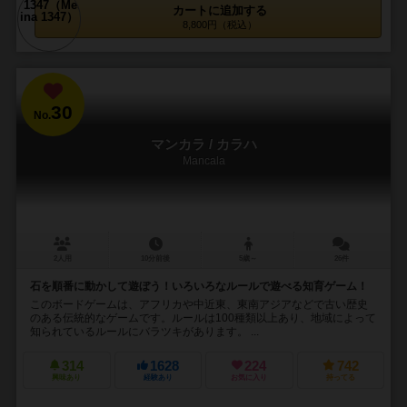
カートに追加する
8,800円（税込）
30
No.
マンカラ / カラハ
Mancala
2人用
10分前後
5歳～
26件
石を順番に動かして遊ぼう！いろいろなルールで遊べる知育ゲーム！
このボードゲームは、アフリカや中近東、東南アジアなどで古い歴史
のある伝統的なゲームです。ルールは100種類以上あり、地域によって
知られているルールにバラツキがあります。 ...
314
1628
224
742
興味あり
経験あり
お気に入り
持ってる