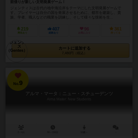
前借りが新しい文明発展ゲーム！
ジェンティスは古代の地中海沿岸をテーマにした文明発展ゲームで
す。プレイヤーは自分の国を発展させるために、都市を建築し、貴
族、学者、職人などの職業を訓練し、そして様々な技術を生...
219
407
96
361
興味あり
経験あり
お気に入り
持ってる
カートに追加する
7,480円（税込）
9
No.
アルマ・マータ：ニュー・スチューデンツ
Alma Mater: New Students
2～4人
90～150分
12歳～
－