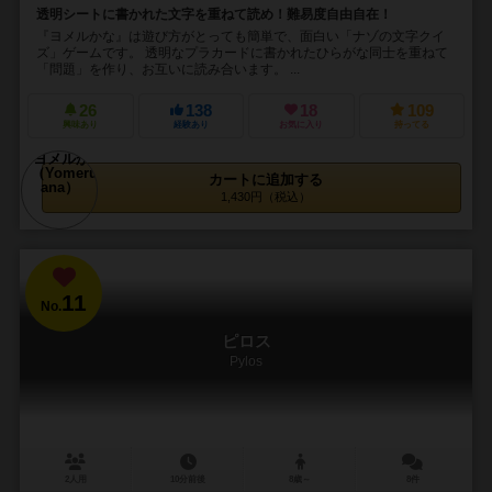
透明シートに書かれた文字を重ねて読め！難易度自由自在！
『ヨメルかな』は遊び方がとっても簡単で、面白い「ナゾの文字クイ
ズ」ゲームです。 透明なプラカードに書かれたひらがな同士を重ねて
「問題」を作り、お互いに読み合います。 ...
26
138
18
109
興味あり
経験あり
お気に入り
持ってる
カートに追加する
1,430円（税込）
11
No.
ピロス
Pylos
2人用
10分前後
8歳～
8件