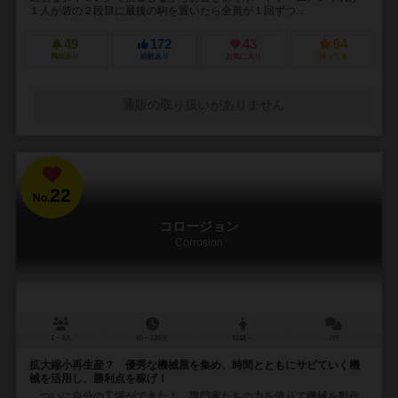
１人が砦の２段目に最後の駒を置いたら全員が１回ずつ...
49
172
43
94
興味あり
経験あり
お気に入り
持ってる
通販の取り扱いがありません
22
No.
コロージョン
Corrosion
1～4人
60～120分
12歳～
7件
拡大縮小再生産？ 優秀な機械屋を集め、時間とともにサビていく機
械を活用し、勝利点を稼げ！
ついに自分の工場ができた！ 専門家たちの力を借りて機械を動作