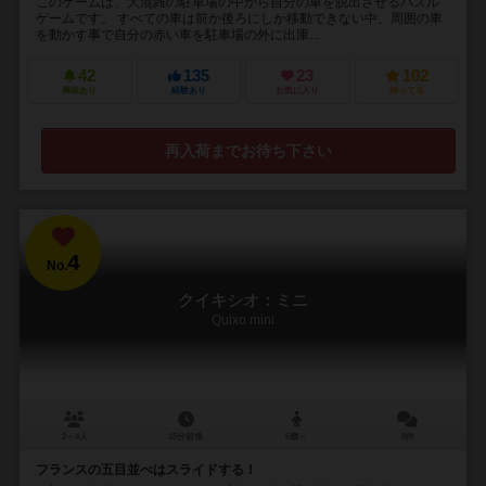
このゲームは、大混雑の駐車場の中から自分の車を脱出させるパズル
ゲームです。 すべての車は前か後ろにしか移動できない中、周囲の車
を動かす事で自分の赤い車を駐車場の外に出庫...
42
135
23
102
興味あり
経験あり
お気に入り
持ってる
再入荷までお待ち下さい
4
No.
クイキシオ：ミニ
Quixo mini
2～4人
15分前後
6歳～
8件
フランスの五目並べはスライドする！