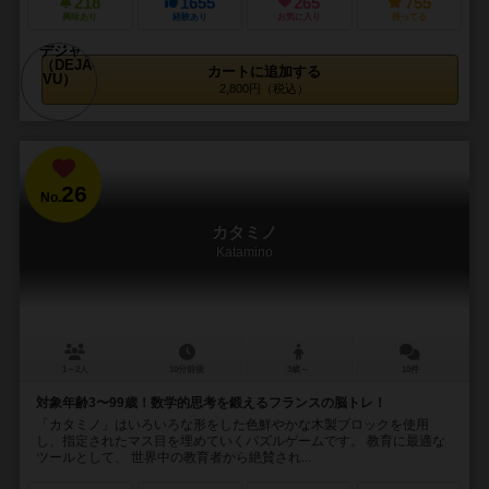
218
1655
265
755
興味あり
経験あり
お気に入り
持ってる
カートに追加する
2,800円（税込）
26
No.
カタミノ
Katamino
1～2人
10分前後
3歳～
10件
対象年齢3〜99歳！数学的思考を鍛えるフランスの脳トレ！
「カタミノ」はいろいろな形をした色鮮やかな木製ブロックを使用
し、指定されたマス目を埋めていくパズルゲームです。 教育に最適な
ツールとして、 世界中の教育者から絶賛され...