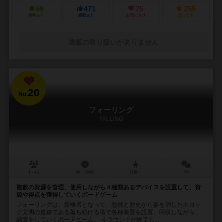
69
471
75
255
興味あり
経験あり
お気に入り
持ってる
通販の取り扱いがありません
20
No.
フォーリング
FALLING
1～4人
90～120分
12歳～
7件
複数の資源を管理、使用しながら４種類あるデバイスを設置して、資
源や得点を獲得していくボードゲーム
フォーリングは、探検者となって、忽然と歴史から姿を消したホロッ
ク文明の遺跡である落ち続ける塔で各種装置を設置、回収しながら、
調査をしていくボードゲーム。 ４ラウンドが終了し...