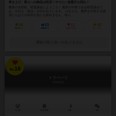
巻き上げ、要人への納品は拒否！やりたい放題立ち回れ！
魔界の永田町、暗黒議会にようこそ！ 魔界の中枢である暗黒議会で
は、今日も「政治」が行われています。 けれども、魔界を代表する議
員たちはその内容を気にも留めません。彼ら...
24
53
11
68
興味あり
経験あり
お気に入り
持ってる
通販の取り扱いがありません
18
No.
トラペーツ
TRAPEZ
2人用
20分前後
8歳～
6件