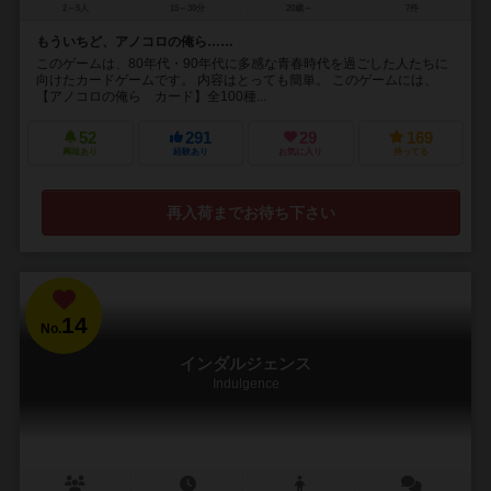
2～5人
15～30分
20歳～
7件
もういちど、アノコロの俺ら……
このゲームは、80年代・90年代に多感な青春時代を過ごした人たちに
向けたカードゲームです。 内容はとっても簡単。 このゲームには、
【アノコロの俺ら カード】全100種...
52
291
29
169
興味あり
経験あり
お気に入り
持ってる
再入荷までお待ち下さい
14
No.
インダルジェンス
Indulgence