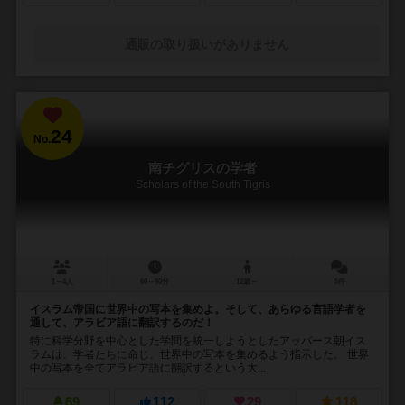
通販の取り扱いがありません
24
No.
南チグリスの学者
Scholars of the South Tigris
1～4人
60～90分
12歳～
5件
イスラム帝国に世界中の写本を集めよ。そして、あらゆる言語学者を
通して、アラビア語に翻訳するのだ！
特に科学分野を中心とした学問を統一しようとしたアッバース朝イス
ラムは、学者たちに命じ、世界中の写本を集めるよう指示した。 世界
中の写本を全てアラビア語に翻訳するという大...
69
112
29
118