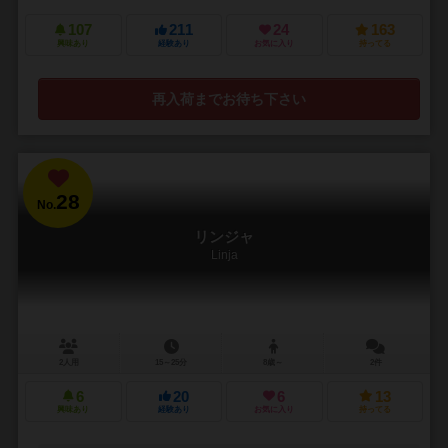
107
211
24
163
興味あり
経験あり
お気に入り
持ってる
再入荷までお待ち下さい
28
No.
リンジャ
Linja
2人用
15～25分
8歳～
2件
6
20
6
13
興味あり
経験あり
お気に入り
持ってる