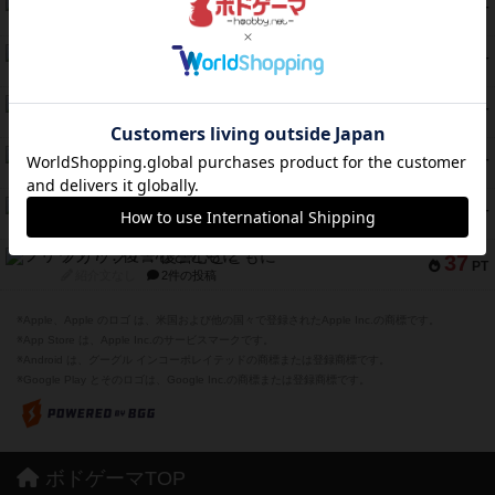
クランク! ：冒険者たち（拡張）
50
PT
紹介文あり
4件の投稿
とうほうの！
42
PT
紹介文なし
1件の投稿
スターマイン・ラミー ポケット
42
PT
紹介文あり
2件の投稿
海兵隊
39
PT
紹介文あり
1件の投稿
スーパーストア3000
39
PT
紹介文なし
1件の投稿
フリップ７：復讐心とともに
37
PT
紹介文なし
2件の投稿
※Apple、Apple のロゴ は、米国および他の国々で登録されたApple Inc.の商標です。
※App Store は、Apple Inc.のサービスマークです。
※Android は、グーグル インコーポレイテッドの商標または登録商標です。
※Google Play とそのロゴは、Google Inc.の商標または登録商標です。
ボドゲーマTOP