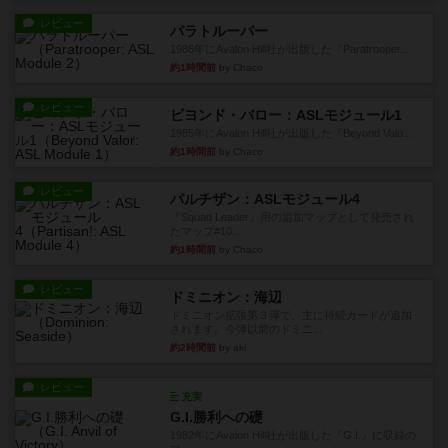
レビュー
パラトルーパー
1986年にAvalon Hill社が出版した『Paratrooper...
約1時間前
by Chaco
レビュー
ビヨンド・バロー：ASLモジュール1
1985年にAvalon Hill社が出版した『Beyond Valo...
約1時間前
by Chaco
レビュー
パルチザン：ASLモジュール4
『Squad Leader』用の追加マップとして発売され
たマップ#10...
約1時間前
by Chaco
レビュー
ドミニオン：海辺
ドミニオン拡張第３弾で、主に持続カードが追加
されます。今弾以前のドミニ...
約2時間前
by aki
レビュー
充実
G.I.勝利への礎
1982年にAvalon Hill社が出版した『G.I.』に収録の