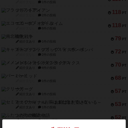
紹介文なし
1件の投稿
フラットアイアン
118
PT
紹介文なし
2件の投稿
エコーズ・オブ・タイム
118
PT
紹介文なし
8件の投稿
南北戦争
79
PT
紹介文あり
1件の投稿
キャプテン・フリップ：イスラ・ボンバ
72
PT
紹介文なし
2件の投稿
メメントオンラインタクティクス
70
PT
紹介文あり
4件の投稿
パーミッド
68
PT
紹介文なし
1件の投稿
クリーグ
57
PT
紹介文あり
1件の投稿
セミファイナル ～お前はまだ生きている～
53
PT
紹介文あり
1件の投稿
ふたつの街の物語
52
PT
紹介文あり
18件の投稿