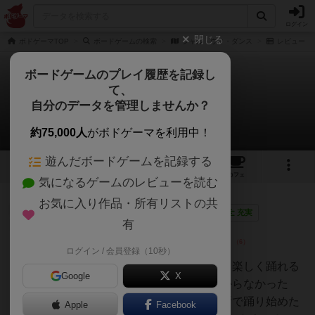
ログイン
閉じる
ボドゲーマTOP
ボードゲームの検索
シャル・ウィ・ダンス
レビュー
ボードゲームのプレイ履歴を記録し
て、
シャル・ウィ・ダンス
自分のデータを管理しませんか？
1件のレビュー
約75,000人
がボドゲーマを利用中！
遊んだボードゲームを記録する
3
1
9
トップ
画像
動画
レビュー
カフェ
気になるゲームのレビューを読む
お気に入り作品・所有リストの共
神
207名
2名
0
画像
充実
有
ログイン / 会員登録（10秒）
うらまこ
ダンスのパートナーを見つけたら楽しく踊れる
Google
X
夜になるのだが、なかなか見つからなかった
り、目の前にいた人物が別の場所で踊り始めた
Apple
Facebook