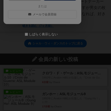
りすることもあります。7色のパートナーカー
または
ドがあり、色ごとに枚数は違いますが男女の枚
数は数字の半分ずつです。手番になれば、好き
メールで会員登録
な色カードを選び目の前に...
続きを読む（7ヶ月前）
しばらく表示しない
シャル・ウィ・ダンスのトップに戻る
会員の新しい投稿
レビュー
クロワ・ド・ゲール：ASLモジュール10
1992年にAvalon Hill社が出版した『Croix de Gu...
8分前
by Chaco
レビュー
ガンホー：ASLモジュール9
1992年にAvalon Hill社が出版した『Gung Ho！』
に付...
17分前
by Chaco