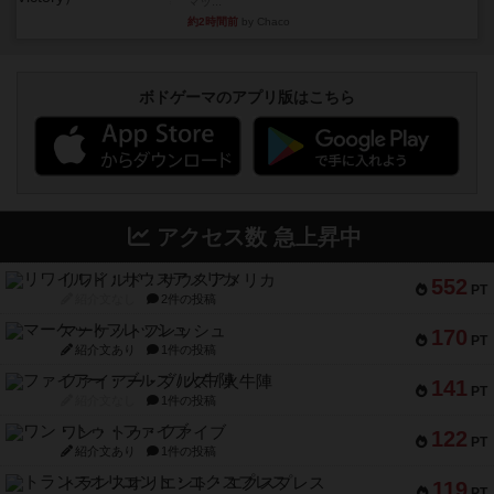
マッ...
約2時間前
by Chaco
ボドゲーマのアプリ版はこちら
アクセス数 急上昇中
リワイルド：サウスアメリカ
552
PT
紹介文なし
2件の投稿
マーケットフレッシュ
170
PT
紹介文あり
1件の投稿
ファイアー・ブルズ / 火牛陣
141
PT
紹介文なし
1件の投稿
ワン・トゥ・ファイブ
122
PT
紹介文あり
1件の投稿
トランスオリエント・エクスプレス
119
PT