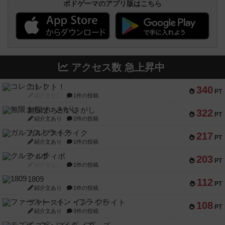
ボドゲーマのアプリ版はこちら
アクセス数 急上昇中
コレクト！
340
PT
紹介文なし
1件の投稿
無限まちがいさがし
322
PT
紹介文あり
2件の投稿
ガルフストライク
217
PT
紹介文あり
1件の投稿
クルティボ
203
PT
紹介文なし
1件の投稿
1809
112
PT
紹介文あり
1件の投稿
ファースト・イン・フライト
108
PT
紹介文あり
3件の投稿