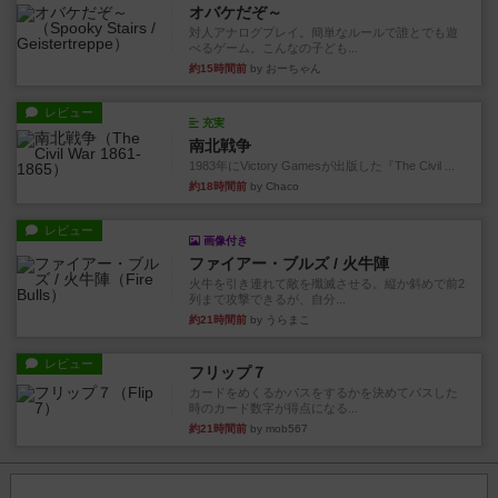
オバケだぞ～
対人アナログプレイ。簡単なルールで誰とでも遊
べるゲーム。こんなの子ども...
約15時間前
by おーちゃん
レビュー
充実
南北戦争
1983年にVictory Gamesが出版した『The Civil ...
約18時間前
by Chaco
レビュー
画像付き
ファイアー・ブルズ / 火牛陣
火牛を引き連れて敵を殲滅させる。縦か斜めで前2
列まで攻撃できるが、自分...
約21時間前
by うらまこ
レビュー
フリップ７
カードをめくるかパスをするかを決めてパスした
時のカード数字が得点になる...
約21時間前
by mob567