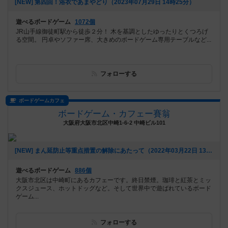
[NEW] 第四回！浴衣であまやどり（2023年07月29日 14時25分）
遊べるボードゲーム
1072個
JR山手線御徒町駅から徒歩２分！ 木を基調としたゆったりとくつろげ
る空間。 円卓やソファー席、大きめのボードゲーム専用テーブルなど...
フォローする
ボードゲームカフェ
ボードゲーム・カフェー賽翁
大阪府大阪市北区中崎1-6-2 中崎ビル101
[NEW] まん延防止等重点措置の解除にあたって（2022年03月22日 13時41分）
遊べるボードゲーム
886個
大阪市北区は中崎町にあるカフェーです。終日禁煙。珈琲と紅茶とミッ
クスジュース、ホットドッグなど。そして世界中で遊ばれているボード
ゲーム...
フォローする