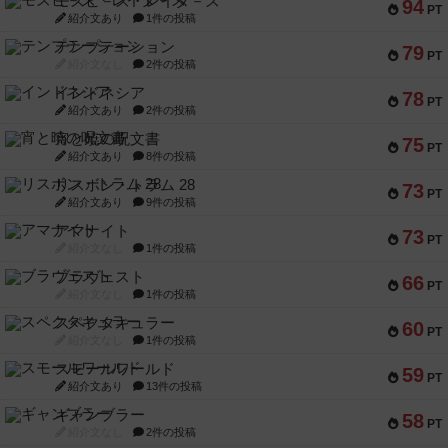
モズビ－ズ・レイダ－ズ
94
PT
紹介文あり
1件の投稿
テンプテーション
79
PT
紹介文なし
2件の投稿
インドネシア
78
PT
紹介文あり
2件の投稿
宵と暁の呪文書
75
PT
紹介文あり
8件の投稿
リスボン・トラム 28
73
PT
紹介文あり
9件の投稿
アマナイト
73
PT
紹介文なし
1件の投稿
ブラヴェスト
66
PT
紹介文なし
1件の投稿
スペクタキュラー
60
PT
紹介文なし
1件の投稿
スモールワールド
59
PT
紹介文あり
13件の投稿
ギャンブラー
58
PT
紹介文なし
2件の投稿