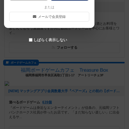
お知らせはありません
または
メールで会員登録
遊べるボードゲーム
339個
福島県南相馬市にある老舗居酒屋この花です☺️ 普段はお酒とお料理を
楽しんでもらう居酒屋ですが月に数回ボードゲームを中心にお客様とワ
イ...
しばらく表示しない
フォローする
ボードゲームカフェ
福岡ボードゲームカフェ Treasure Box
福岡県福岡市早良区高取1丁目1-17 アートリーチェ3F
[NEW] マッチングアプリ会員数最大手『ペアーズ』との初の【ボードゲームマッチングイベント】開催決定‼️（2026年01月06日 16時43分）
遊べるボードゲーム
639個
『ボードゲームは身近なエンターテイメント』が信条の、元福岡ソフト
バンクホークス社員が作ったお店です。「まだ知らない楽しい」に出会
えるサ...