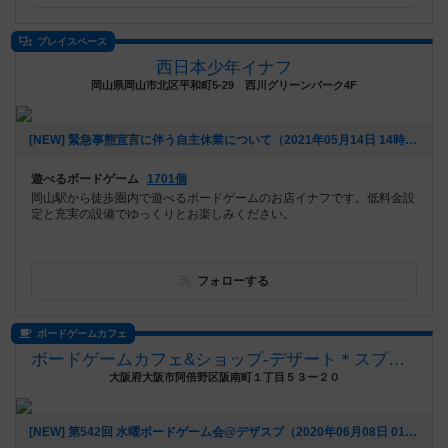
プレイスペース
西日本少年イナフ
岡山県岡山市北区平和町5-29 西川グリーンパーク4F
[NEW] 緊急事態宣言に伴う自主休業について（2021年05月14日 14時23分）
遊べるボードゲーム
1701個
岡山駅から徒歩圏内で遊べるボードゲームのお店イナフです。低料金設
定と充実の設備でゆっくりとお楽しみください。
フォローする
ボードゲームカフェ
ボードゲームカフェ&ショップ-デザート＊スプーン(デザスプ)
大阪府大阪市阿倍野区阪南町１丁目５３ー２０
[NEW] 第542回 水曜ボードゲーム会@デザスプ（2020年06月08日 01時35分）