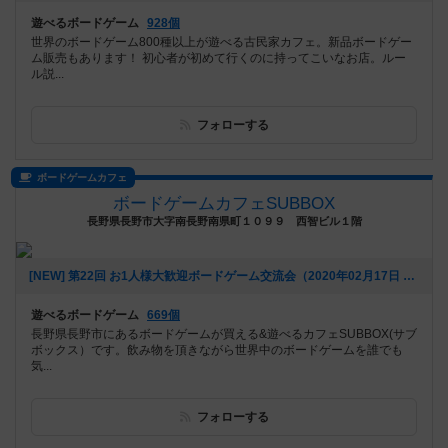
遊べるボードゲーム
928個
世界のボードゲーム800種以上が遊べる古民家カフェ。新品ボードゲー
ム販売もあります！ 初心者が初めて行くのに持ってこいなお店。ルー
ル説...
フォローする
ボードゲームカフェ
ボードゲームカフェSUBBOX
長野県長野市大字南長野南県町１０９９ 西智ビル１階
[NEW] 第22回 お1人様大歓迎ボードゲーム交流会（2020年02月17日 21時47分）
遊べるボードゲーム
669個
長野県長野市にあるボードゲームが買える&遊べるカフェSUBBOX(サブ
ボックス）です。飲み物を頂きながら世界中のボードゲームを誰でも
気...
フォローする