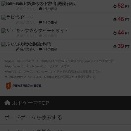
Bitter End ブタペスト救出作戦
52
PT
紹介文なし
1件の投稿
ラピード
46
PT
紹介文なし
1件の投稿
ザ・フラッフィー・ライト
44
PT
紹介文なし
0件の投稿
ふたつの城の物語
39
PT
紹介文あり
6件の投稿
※Apple、Apple のロゴ は、米国および他の国々で登録されたApple Inc.の商標です。
※App Store は、Apple Inc.のサービスマークです。
※Android は、グーグル インコーポレイテッドの商標または登録商標です。
※Google Play とそのロゴは、Google Inc.の商標または登録商標です。
ボドゲーマTOP
ボードゲームを検索する