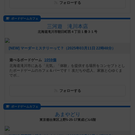
フォローする
ボードゲームカフェ
三河遊 滝川本店
北海道滝川市朝日町西４丁目１番３１号
[NEW] マーダーミステリーって？（2025年03月11日 22時48分）
遊べるボードゲーム
1059個
北海道滝川市にある「元気」「体験」を提供する場所をコンセプトとし
たボードゲームのカフェ＆バーです！ 友だちや恋人、家族と心ゆくま
でボ...
フォローする
ボードゲームカフェ
あまやどり
東京都台東区上野5-25-17東成ビル5階