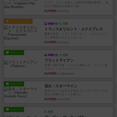
イスラ・ボンバを探しに出航!潜水艦を装備し、あ
なたの乗組員を監獄から解...
約2時間前
by jurong
ルール/インスト
画像付き
充実
トランスオリエント・エクスプレス
乗客の皆様、トランスオリエント・エクスプレス
にご乗車ありがとうございま...
約3時間前
by jurong
レビュー
画像付き
充実
フラットアイアン
世界に浸れる度 ☆☆☆☆★楽しさ ☆☆☆☆★
タイパ ☆☆☆☆☆マンハッ...
約4時間前
by DKnewyork
レビュー
花火：スターマイン
自分のカードは見えず他のプレイヤーのカードが
見える状態でカードを教えた...
約6時間前
by mob567
レビュー
充実