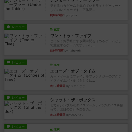
アンダー・ザ・テーブラー
笑えるバカゲームを集めているライトゲーマーと
してのレビューです。正体隠...
約8時間前
by toyota
レビュー
充実
ワン・トゥ・ファイブ
とにかくお手軽にすき間時間をうめるゲームとし
て重宝するゲームです。いわ...
約9時間前
by nabekoh
レビュー
充実
エコーズ・オブ・タイム
カードゲームにファイナルファンタジーのアクテ
ィブタイムバトル（もしくは...
約13時間前
by ジェイとと
レビュー
シャット・ザ・ボックス
とてもシンプルなダイスゲーム。2つのダイスを振
って、出目の合計を自分の...
約14時間前
by OSAっち
レビュー
充実