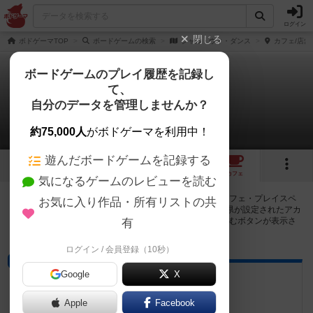
ログイン
閉じる
ボドゲーマTOP
ボードゲームの検索
シャル・ウィ・ダンス
カフェ/店舗
ボードゲームのプレイ履歴を記録し
て、
シャル・ウィ・ダンス
自分のデータを管理しませんか？
9店のカフェ/スペースが提供中
約75,000人
がボドゲーマを利用中！
遊んだボードゲームを記録する
3
1
9
トップ
画像
動画
レビュー
カフェ
気になるゲームのレビューを読む
シャル・ウィ・ダンスで遊ぶことができるボードゲームカフェ・プレイスペ
お気に入り作品・所有リストの共
ースが9店登録されています。公開プロフィールの都道府県が設定されたアカ
ウントでログインすると、同じ都道府県内の店舗に絞り込むボタンが表示さ
有
れます。
ログイン / 会員登録（10秒）
バー
Google
X
この花
福島県南相馬市原町区旭町二丁目97
Apple
Facebook