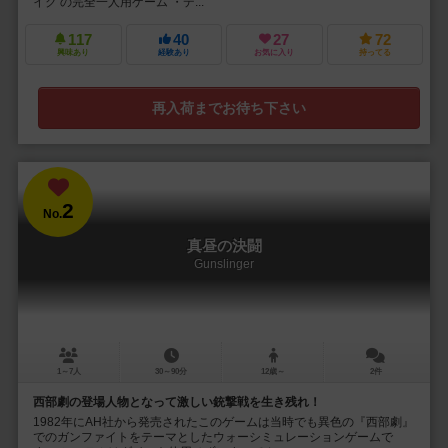
イク の完全一人用ゲーム ・デ...
117
40
27
72
興味あり
経験あり
お気に入り
持ってる
再入荷までお待ち下さい
2
No.
真昼の決闘
Gunslinger
1～7人
30～90分
12歳～
2件
西部劇の登場人物となって激しい銃撃戦を生き残れ！
1982年にAH社から発売されたこのゲームは当時でも異色の『西部劇』
でのガンファイトをテーマとしたウォーシミュレーションゲームで