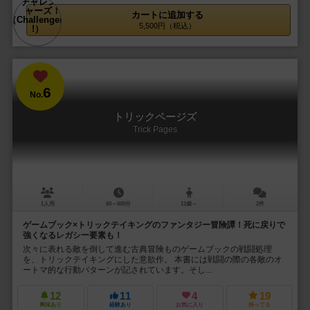
カートに追加する
5,500円（税込）
6
No.
トリックページズ
Trick Pages
1人用
60～600分
12歳～
2件
ゲームブック×トリックテイキングのファンタジー冒険譚！死に戻りで
強くなるレガシー要素も！
次々に表れる敵を倒して進む古典冒険ものゲームブックの戦闘処理
を、トリックテイキングにした意欲作。 本書には戦闘の際の各敵のオ
ートマ的な行動パターンが記されています。そし...
12
11
4
19
興味あり
経験あり
お気に入り
持ってる