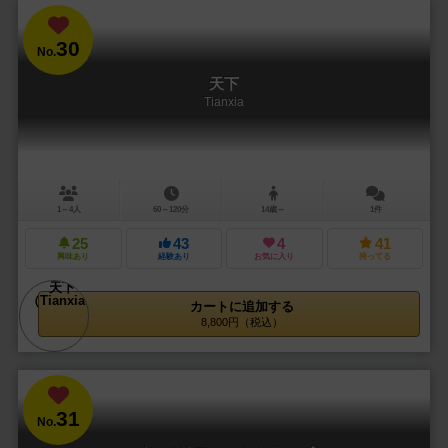
30
No.
天下
Tianxia
1～4人
60～120分
14歳～
1件
25
43
4
41
興味あり
経験あり
お気に入り
持ってる
カートに追加する
8,800円（税込）
31
No.