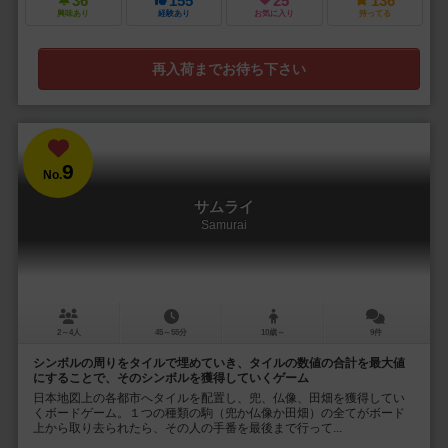
36
155
25
136
興味あり
経験あり
お気に入り
持ってる
再入荷までお待ち下さい
9
No.
サムライ
Samurai
2～4人
45～55分
10歳～
9件
シンボルの周りをタイルで埋めていき、タイルの数値の合計を最大値
にすることで、そのシンボルを獲得していくゲーム
日本地図上の各都市へタイルを配置し、兜、仏像、田畑を獲得してい
くボードゲーム。１つの種類の駒（兜か仏像か田畑）の全てがボード
上から取り去られたら、その人の手番を最後まで行って...