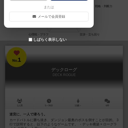
または
メールで会員登録
しばらく表示しない
1
No.
デックローグ
DECK ROGUE
1人用
5～30分
12歳～
6件
迷宮に、一人で潜ろう。
カードバトルに勝ち抜き、ダンジョン最奥のボスを倒すことが目的。 3
行で説明すると、以下のようなゲームです。 ・デッキ構築 × ローグラ