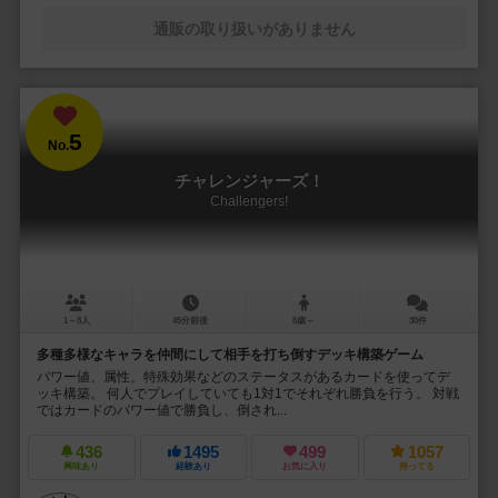
通販の取り扱いがありません
5
No.
チャレンジャーズ！
Challengers!
1～8人
45分前後
8歳～
30件
多種多様なキャラを仲間にして相手を打ち倒すデッキ構築ゲーム
パワー値、属性、特殊効果などのステータスがあるカードを使ってデ
ッキ構築。 何人でプレイしていても1対1でそれぞれ勝負を行う。 対戦
ではカードのパワー値で勝負し、倒され...
436
1495
499
1057
興味あり
経験あり
お気に入り
持ってる