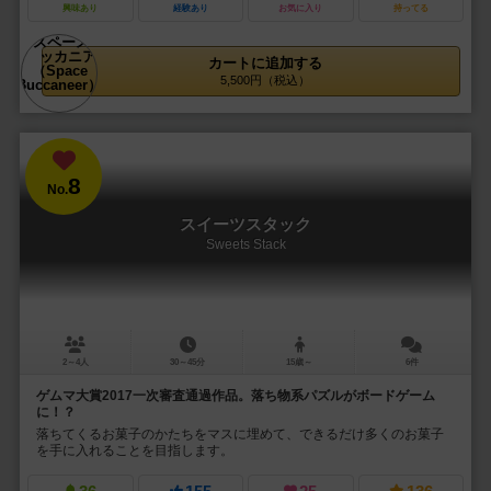
興味あり
経験あり
お気に入り
持ってる
カートに追加する
5,500円（税込）
8
No.
スイーツスタック
Sweets Stack
2～4人
30～45分
15歳～
6件
ゲムマ大賞2017一次審査通過作品。落ち物系パズルがボードゲーム
に！？
落ちてくるお菓子のかたちをマスに埋めて、できるだけ多くのお菓子
を手に入れることを目指します。