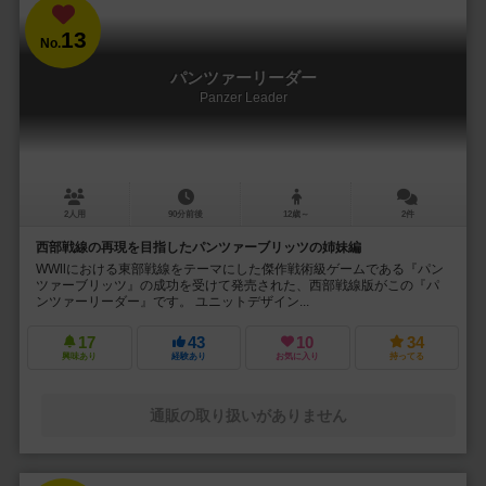
13
No.
パンツァーリーダー
Panzer Leader
2人用
90分前後
12歳～
2件
西部戦線の再現を目指したパンツァーブリッツの姉妹編
WWⅡにおける東部戦線をテーマにした傑作戦術級ゲームである『パン
ツァーブリッツ』の成功を受けて発売された、西部戦線版がこの『パ
ンツァーリーダー』です。 ユニットデザイン...
17
43
10
34
興味あり
経験あり
お気に入り
持ってる
通販の取り扱いがありません