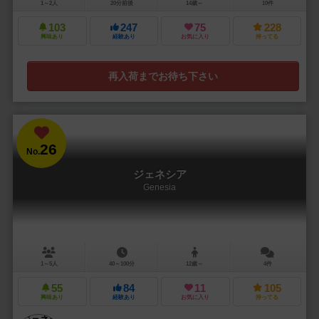
1～2人
20分前後
14歳～
10件
103
247
75
228
興味あり
経験あり
お気に入り
持ってる
再入荷までお待ち下さい
26
No.
ジェネシア
Genesia
1～5人
40～100分
12歳～
4件
55
84
11
105
興味あり
経験あり
お気に入り
持ってる