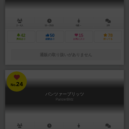
2～4人
15～25分
8歳～
2件
42
50
15
78
興味あり
経験あり
お気に入り
持ってる
通販の取り扱いがありません
24
No.
パンツァーブリッツ
PanzerBlitz