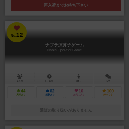
再入荷までお待ち下さい
12
No.
ナブラ演算子ゲーム
Nabla Operator Game
2人用
5～10分
3歳～
6件
44
62
10
100
興味あり
経験あり
お気に入り
持ってる
通販の取り扱いがありません