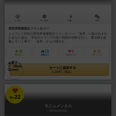
1～4人
40～80分
10歳～
21件
異世界探索脱出ファンタジー
１人プレイ対応の異世界探索脱出ファンタジー♪ 「迷界」に飲み込まれ
たあなた達は、 手札のトランプの役で戦闘や偵察を行い、 魔法陣を起
動していく事で、「迷界」からの脱出を...
45
11
8
31
興味あり
経験あり
お気に入り
持ってる
カートに追加する
1,100円（税込）
22
No.
モニュメンタル
Monumental