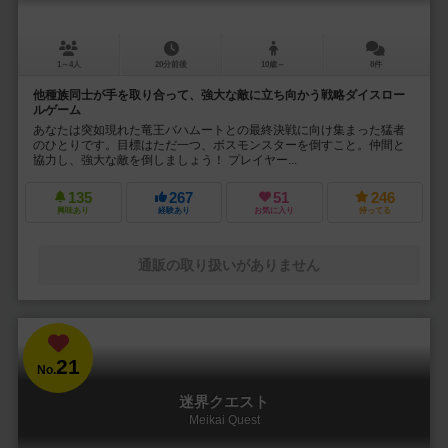
1～4人
20分前後
10歳～
8件
他種族同士が手を取り合って、強大な敵に立ち向かう戦略ダイスロー
ルゲーム
あなたは突如現れた竜王バハムートとの最終決戦に向け集まった猛者
のひとりです。目標はただ一つ、ボスモンスターを倒すこと。仲間と
協力し、強大な敵を倒しましょう！ プレイヤー...
135
267
51
246
興味あり
経験あり
お気に入り
持ってる
通販の取り扱いがありません
21
No.
迷界クエスト
Meikai Quest