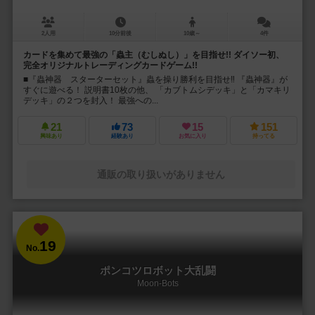
2人用
10分前後
10歳～
4件
カードを集めて最強の「蟲主（むしぬし）」を目指せ!! ダイソー初、
完全オリジナルトレーディングカードゲーム!!
■『蟲神器 スターターセット』蟲を操り勝利を目指せ‼ 『蟲神器』が
すぐに遊べる！ 説明書10枚の他、 「カブトムシデッキ」と「カマキリ
デッキ」の２つを封入！ 最強への...
21
73
15
151
興味あり
経験あり
お気に入り
持ってる
通販の取り扱いがありません
19
No.
ポンコツロボット大乱闘
Moon-Bots