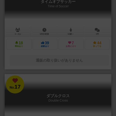
タイムオブサッカー
Time of Soccer
1～4人
120分前後
12歳～
1件
18
39
7
44
興味あり
経験あり
お気に入り
持ってる
通販の取り扱いがありません
17
No.
ダブルクロス
Double Cross