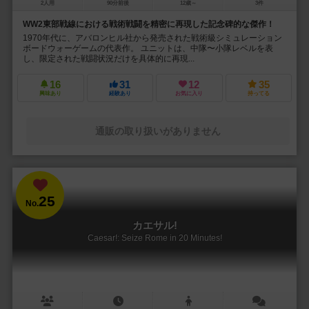
2人用
90分前後
12歳～
3件
WW2東部戦線における戦術戦闘を精密に再現した記念碑的な傑作！
1970年代に、アバロンヒル社から発売された戦術級シミュレーション
ボードウォーゲームの代表作。 ユニットは、中隊〜小隊レベルを表
し、限定された戦闘状況だけを具体的に再現...
16
31
12
35
興味あり
経験あり
お気に入り
持ってる
通販の取り扱いがありません
25
No.
カエサル!
Caesar!: Seize Rome in 20 Minutes!