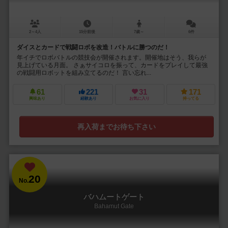
2～4人
15分前後
7歳～
6件
ダイスとカードで戦闘ロボを改造！バトルに勝つのだ！
年イチでロボバトルの競技会が開催されます。開催地はそう、我らが
見上げている月面。 さぁサイコロを振って、カードをプレイして最強
の戦闘用ロボットを組み立てるのだ！ 言い忘れ...
61
221
31
171
興味あり
経験あり
お気に入り
持ってる
再入荷までお待ち下さい
20
No.
バハムートゲート
Bahamut Gate