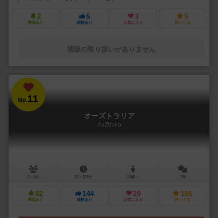
2
5
3
5
興味あり
経験あり
お気に入り
持ってる
通販の取り扱いがありません
11
No.
オーズトラリア
AuZtralia
1～4人
30～120分
13歳～
7件
92
144
29
155
興味あり
経験あり
お気に入り
持ってる