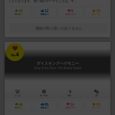
ことになります。 独ソ戦のテーマとしては、平...
10
12
6
18
興味あり
経験あり
お気に入り
持ってる
通販の取り扱いがありません
4
No.
ダイスキングヘゲモニー
King of the Dice: The Board Game
2～4人
45～60分
8歳～
1件
44
85
14
63
興味あり
経験あり
お気に入り
持ってる