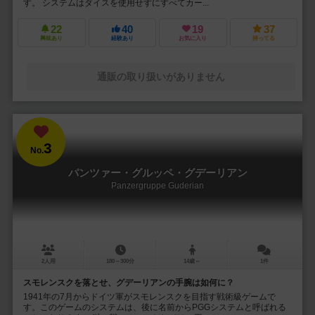
す。 システムはダイスを使用せずにすべてカー...
22
40
19
37
興味あり
経験あり
お気に入り
持ってる
通販の取り扱いがありません
3
No.
パンツァー・グルッペ・グデーリアン
Panzergruppe Guderian
2人用
180～300分
14歳～
1件
スモレンスクを落とせ、グデーリアンの手腕は如何に？
1941年の7月からドイツ軍がスモレンスクを目指す戦術級ゲームで
す。このゲームのシステムは、後に名前からPGGシステムと呼ばれる