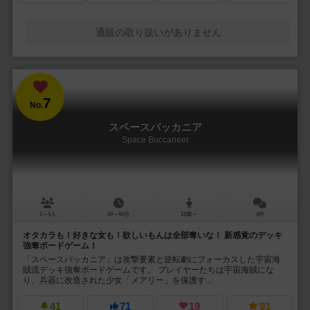
通販の取り扱いがありません
7
No.
スペースバッカニア
Space Buccaneer
1～4人
40～60分
15歳～
4件
オタカラも！好きな女も！欲しいもんは全部奪いな！ 新感覚のデッキ
強奪ボードゲーム！
「スペースバッカニア」は攻撃要素と逆転劇にフォーカスした宇宙海
賊流デッキ強奪ボードゲームです。 プレイヤーたちは宇宙海賊にな
り、兵器に改造された少女「メアリー」を保護す...
41
71
19
91