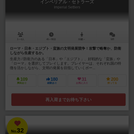
インペリアル・セトラーズ
Imperial Settlers
1～4人
45～90分
10歳～
5件
ローマ・日本・エジプト・蛮族の文明発展競争！攻撃で略奪か、防衛
しながら生産するか。
生産力 / 防衛力のある「日本」や「エジプト」、好戦的な「蛮族」や
「ローマ」を選択してプレイします。プレイヤーは、それぞれ国の特
徴を活かしながら、文明の発展を目指していくボー...
109
180
31
200
興味あり
経験あり
お気に入り
持ってる
再入荷までお待ち下さい
32
No.