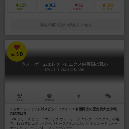
129
362
61
190
興味あり
経験あり
お気に入り
持ってる
通販の取り扱いがありません
10
No.
ウォーゲームエレクトロニクス04英国の戦い
EWE The Battle of Britain
2人用
30分前後
－
メッサーシュミット対スピットファイア！名機同士の歴史的大空中戦
の結末は⁈
EWEシリーズとは、『エポック ウォーゲーム エレクトロニクス』の略
で、1983年にエポックからリリースされたコンパクトなボードウォー
ゲームのシリーズです。 メジャーなテー...