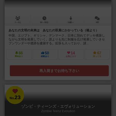
1～4人
60～90分
14歳～
4件
あなたの文明の未来は あなたの双肩にかかっている（箱より）
中国、エジプト、ギリシャ、デンマーク、日本に別れてデッキ構築し
ながら文明を発展していく。誰よりも先に制服を広げ発展していきセ
ブンワンダーや遺跡を建築する。拡張も入っており、謎...
66
50
14
67
興味あり
経験あり
お気に入り
持ってる
再入荷までお待ち下さい
23
No.
ゾンビ・ティーンズ・エヴォリューション
Zombie Teenz Evolution