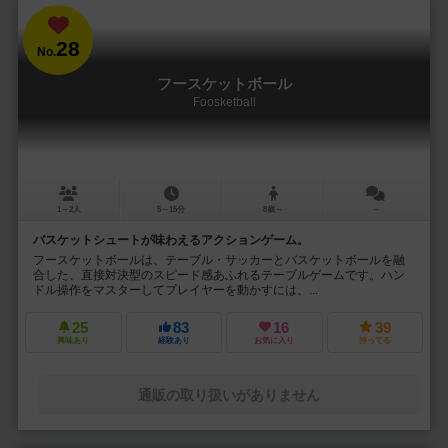
28
No.
フースケットボール
Foosketball
1～2人
5～15分
8歳～
－
バスケットシュートが味わえるアクションゲーム。
フースケットボールは、テーブル・サッカーとバスケットボールを融
合した、直接対決型のスピード感あふれるテーブルゲームです。ハン
ドル操作をマスターしてプレイヤーを動かすには、...
25
83
16
39
興味あり
経験あり
お気に入り
持ってる
通販の取り扱いがありません