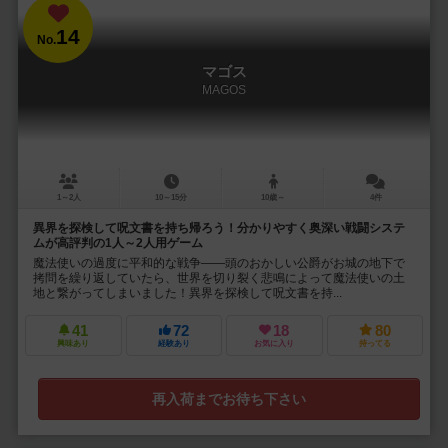
14
No.
マゴス
MAGOS
1～2人
10～15分
10歳～
4件
異界を探検して呪文書を持ち帰ろう！分かりやすく奥深い戦闘システ
ムが高評判の1人～2人用ゲーム
魔法使いの過度に平和的な戦争——頭のおかしい公爵がお城の地下で
拷問を繰り返していたら、世界を切り裂く悲鳴によって魔法使いの土
地と繋がってしまいました！異界を探検して呪文書を持...
41
72
18
80
興味あり
経験あり
お気に入り
持ってる
再入荷までお待ち下さい