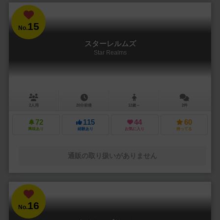
15
No.
スターレルムズ
Star Realms
2人用
20分前後
12歳～
2件
72
115
44
60
興味あり
経験あり
お気に入り
持ってる
通販の取り扱いがありません
16
No.