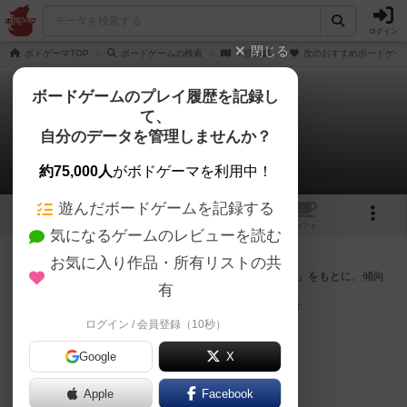
ログイン
閉じる
ボドゲーマTOP
ボードゲームの検索
千怪戦戯
次のおすすめボードゲー
ボードゲームのプレイ履歴を記録し
て、
千怪戦戯
自分のデータを管理しませんか？
次のおすすめボードゲーム
約75,000人
がボドゲーマを利用中！
遊んだボードゲームを記録する
1
トップ
画像
動画
レビュー
カフェ
気になるゲームのレビューを読む
『千怪戦戯』が好きな方へのおすすめ
お気に入り作品・所有リストの共
このゲームのトップページで投票された「プレイ感の評価」をもとに、傾向
有
が近いボードゲームをランキング形式で紹介します。
※リストには一定の投票数がある作品のみを表示しています
ログイン / 会員登録（10秒）
Google
X
Apple
Facebook