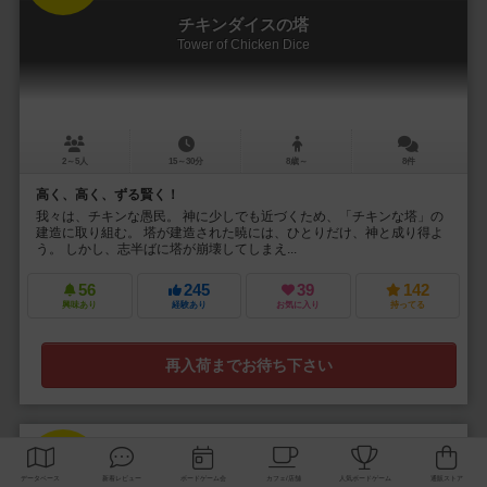
チキンダイスの塔
Tower of Chicken Dice
2～5人
15～30分
8歳～
8件
高く、高く、ずる賢く！
我々は、チキンな愚民。 神に少しでも近づくため、「チキンな塔」の
建造に取り組む。 塔が建造された暁には、ひとりだけ、神と成り得よ
う。 しかし、志半ばに塔が崩壊してしまえ...
56
245
39
142
興味あり
経験あり
お気に入り
持ってる
再入荷までお待ち下さい
33
No.