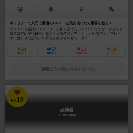
－
－
－
キャッチーで入門に最適のTRPG！超能力者になり世界を救え！
サイコロと会話でストーリーを作り上げていくTRPGですが、ダブルク
ロスは主に現代日本が舞台となる超能力アクションRPGです。プレイ
ヤーは好きな超能力の系統を組み合わせて（氷＋...
24
67
23
88
興味あり
経験あり
お気に入り
持ってる
通販の取り扱いがありません
18
No.
蟲神器
Mushi-Jingi