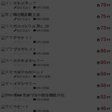
インドネシア
78
PT
紹介文あり
2件の投稿
宵と暁の呪文書
75
PT
紹介文あり
8件の投稿
リスボン・トラム 28
73
PT
紹介文あり
9件の投稿
アマナイト
73
PT
紹介文なし
1件の投稿
ブラヴェスト
66
PT
紹介文なし
1件の投稿
スペクタキュラー
60
PT
紹介文なし
1件の投稿
スモールワールド
59
PT
紹介文あり
13件の投稿
ギャンブラー
58
PT
紹介文なし
2件の投稿
Bitter End ブタペスト救出作戦
52
PT
紹介文なし
1件の投稿
ラピード
46
PT
紹介文なし
1件の投稿