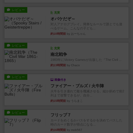
レビュー
充実
オバケだぞ～
対人アナログプレイ。簡単なルールで誰とでも遊
べるゲーム。こんなの子ども...
約10時間前
by おーちゃん
レビュー
充実
南北戦争
1983年にVictory Gamesが出版した『The Civil ...
約13時間前
by Chaco
レビュー
画像付き
ファイアー・ブルズ / 火牛陣
火牛を引き連れて敵を殲滅させる。縦か斜めで前2
列まで攻撃できるが、自分...
約15時間前
by うらまこ
レビュー
フリップ７
カードをめくるかパスをするかを決めてパスした
時のカード数字が得点になる...
約16時間前
by mob567