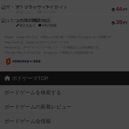
ザ・フラッフィー・ライト
44
PT
紹介文なし
0件の投稿
ふたつの城の物語
39
PT
紹介文あり
6件の投稿
※Apple、Apple のロゴ は、米国および他の国々で登録されたApple Inc.の商標です。
※App Store は、Apple Inc.のサービスマークです。
※Android は、グーグル インコーポレイテッドの商標または登録商標です。
※Google Play とそのロゴは、Google Inc.の商標または登録商標です。
ボドゲーマTOP
ボードゲームを検索する
ボードゲームの新着レビュー
ボードゲーム会情報