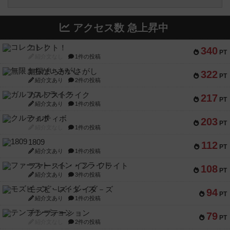
アクセス数 急上昇中
コレクト！
340
PT
紹介文なし
1件の投稿
無限まちがいさがし
322
PT
紹介文あり
2件の投稿
ガルフストライク
217
PT
紹介文あり
1件の投稿
クルティボ
203
PT
紹介文なし
1件の投稿
1809
112
PT
紹介文あり
1件の投稿
ファースト・イン・フライト
108
PT
紹介文あり
3件の投稿
モズビ－ズ・レイダ－ズ
94
PT
紹介文あり
1件の投稿
テンプテーション
79
PT
紹介文なし
2件の投稿