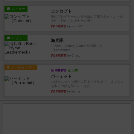
レビュー
コンセプト
親のプレイヤーがお題を決めて限られたヒントの
中から他のプレイヤーに当て...
約16時間前
by mob567
レビュー
海兵隊
1988年にVictory Gamesが出版した
『Leathernec...
約16時間前
by Chaco
ルール/インスト
画像付き
充実
パーミッド
おばあちゃんは猫が大好きです!しかし、あまりに
も多くの猫を飼っているた...
約16時間前
by jurong