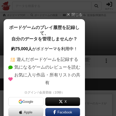
ログイン
閉じる
ボドゲーマTOP
ボードゲームの検索
千怪戦戯
拡張版/関連作品
ボードゲームのプレイ履歴を記録し
て、
千怪戦戯
自分のデータを管理しませんか？
拡張/関連作品 0件
約75,000人
がボドゲーマを利用中！
遊んだボードゲームを記録する
1
トップ
画像
動画
レビュー
カフェ
気になるゲームのレビューを読む
お気に入り作品・所有リストの共
有
会員の新しい投稿
ログイン / 会員登録（10秒）
レビュー
花火：スターマイン
Google
X
自分のカードは見えず他のプレイヤーのカードが
見える状態でカードを教えた...
Apple
29分前
by mob567
Facebook