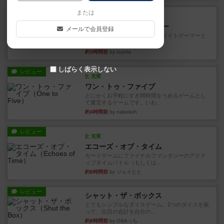
レビュー
または
充実
アンダー・ザ・テーブラー
メールで会員登録
笑えるバカゲームを集めているライトゲーマーと
してのレビューです。正体隠...
約3時間前
by toyota
しばらく表示しない
レビュー
充実
ワン・トゥ・ファイブ
とにかくお手軽にすき間時間をうめるゲームとし
て重宝するゲームです。いわ...
約4時間前
by nabekoh
レビュー
充実
エコーズ・オブ・タイム
カードゲームにファイナルファンタジーのアクテ
ィブタイムバトル（もしくは...
約8時間前
by ジェイとと
レビュー
シャット・ザ・ボックス
とてもシンプルなダイスゲーム。2つのダイスを振
って、出目の合計を自分の...
約8時間前
by OSAっち