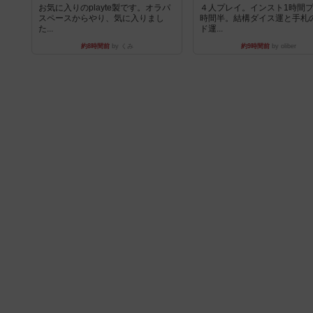
お気に入りのplayte製です。オラパ
４人プレイ。インスト1時間プ
スペースからやり、気に入りまし
時間半。結構ダイス運と手札
た...
ド運...
約8時間前
by くみ
約9時間前
by oliber