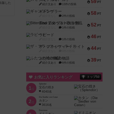
59
PT
sが出版した
紹介文あり
13件の投稿
ギャンブラー
58
PT
紹介文なし
2件の投稿
Bitter End ブタペスト救出作戦
52
PT
紹介文なし
1件の投稿
ラピード
46
PT
紹介文なし
1件の投稿
ザ・フラッフィー・ライト
44
PT
紹介文なし
0件の投稿
ふたつの城の物語
39
PT
紹介文あり
6件の投稿
お気に入りランキング
トップ50
Splendor
1
宝石の煌き
位
4040名
Die Siedler von Catan
2
カタン
位
3616名
Dominion
ドミニオン