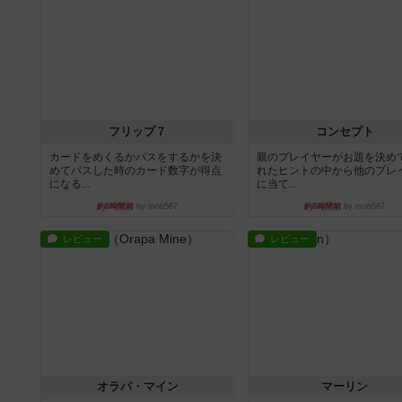
フリップ７
コンセプト
カードをめくるかパスをするかを決
親のプレイヤーがお題を決め
めてパスした時のカード数字が得点
れたヒントの中から他のプレ
になる...
に当て...
約8時間前
by mob567
約8時間前
by mob567
レビュー
レビュー
オラパ・マイン
マーリン