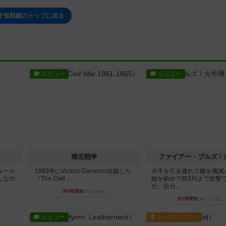
千怪戦戯のトップに戻る
レビュー
レビュー
南北戦争
ファイアー・ブルズ /
ルール
1983年にVictory Gamesが出版した
火牛を引き連れて敵を殲滅
んなの
『The Civil ...
縦か斜めで前2列まで攻撃
が、自分...
約5時間前
by Chaco
約7時間前
by うらまこ
レビュー
ルール/インスト