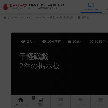
世界のボードゲームを楽しもう！
ボードゲーム専門の総合情報サイト
データベース
検
ボドゲーマTOP
ボードゲームの検索
千怪戦戯
掲示板
2人用
10分前後
10歳～
2025年
千怪戦戯
2件の掲示板
1
ゲーム
トップ
画像
動画
レビュー
店舗/
カフェ