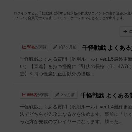
ログインすると千怪戦戯に関する掲示板の作成やコメントの書き込みが出
について会員同士で自由にコミュニケーションをとることが出来ます。
千怪戦戯 よくある質
56名
が閲覧
約2ヶ月前
千怪戦戯よくある質問（汎用ルール）ver.1.5最終更
い）【直進】を持つ怪魔に「野伏の長槍（B1_47/78
進】を持つ怪魔は正面以外の怪魔...
千怪戦戯 よくある質
666名
が閲覧
3ヶ月前
千怪戦戯よくある質問（汎用ルール）ver.1.4最終更
法でどちらが先攻になるかを決めます。事前に「じ
った方が先攻のプレイヤーになります。勝った...