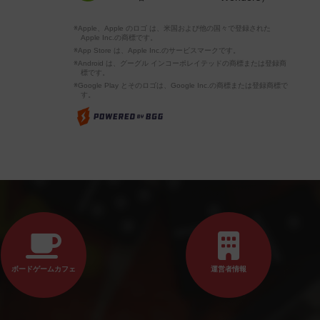
※Apple、Apple のロゴ は、米国および他の国々で登録された
Apple Inc.の商標です。
※App Store は、Apple Inc.のサービスマークです。
※Android は、グーグル インコーポレイテッドの商標または登録商
標です。
※Google Play とそのロゴは、Google Inc.の商標または登録商標で
す。
ボードゲームカフェ
運営者情報