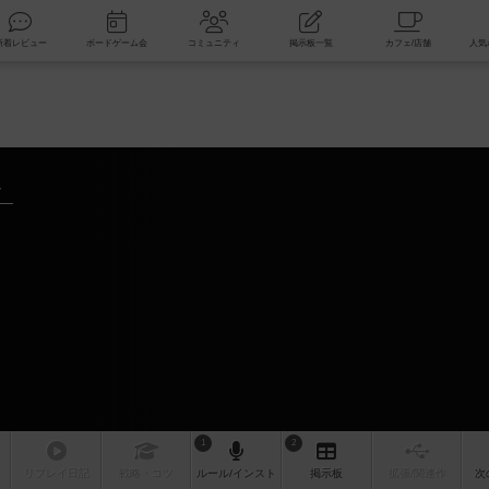
索
新着レビュー
ボードゲーム会
コミュニティ
掲示板一覧
～
1
2
リプレイ
日記
戦略
・コツ
ルール
/インスト
掲示板
拡張/関連
作
次