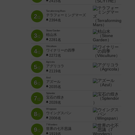
2415名
Terraforming Mars
2
テラフォーミングマーズ
位
2394名
Stone Garden
3
枯山水
位
2281名
Viticulture
4
ワイナリーの四季
位
2272名
Agricola
5
アグリコラ
位
2119名
Azul
6
アズール
位
2035名
Splendor
7
宝石の煌き
位
2028名
Wingspan
8
ウイングスパン
位
2006名
7 Wonders
9
世界の七不思議
位
1919名