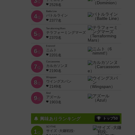
3
位
2528名
Battle Line
4
バトルライン
位
2377名
Terraforming Mars
5
テラフォーミングマーズ
位
2370名
6 nimmt!
6
ニムト
位
2201名
Carcassonne
7
カルカソンヌ
位
2190名
Wingspan
8
ウイングスパン
位
2149名
Azul
9
アズール
位
1903名
興味ありランキング
トップ50
SCYTHE
1
サイズ -大鎌戦役-
位