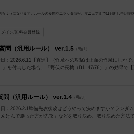
来るようになります。ルールの疑問やエラッタ情報、マニュアルでは判断し辛い曖
ログイン/無料会員登録
問（汎用ルール） ver.1.5
（
1）
新日：2026.6.11【直進】（怪魔への攻撃は正面の怪魔にしかで
）」を付与した場合、「野伏の長槍（B1_47/78）」の効果で【
問（汎用ルール） ver.1.4
（
3）
新日：2026.2.1準備先攻後攻はどうやって決めますか？ランダ
ゃんけんで勝った方が先攻」などを取り決め、取り決めた方法