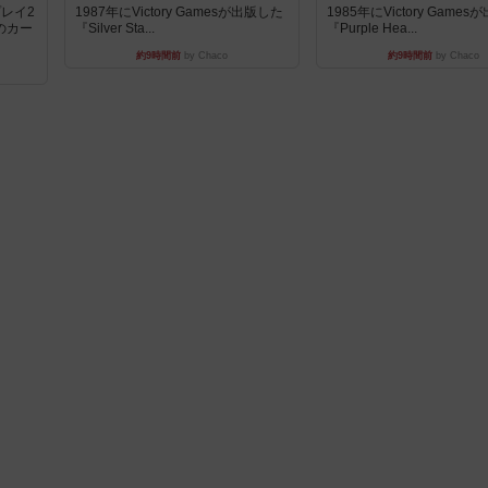
レイ2
1987年にVictory Gamesが出版した
1985年にVictory Game
のカー
『Silver Sta...
『Purple Hea...
約9時間前
by Chaco
約9時間前
by Chaco