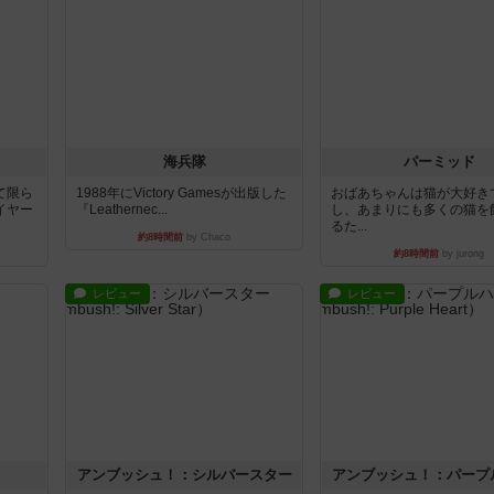
海兵隊
パーミッド
て限ら
1988年にVictory Gamesが出版した
おばあちゃんは猫が大好き
イヤー
『Leathernec...
し、あまりにも多くの猫を
るた...
約8時間前
by Chaco
約8時間前
by jurong
レビュー
レビュー
アンブッシュ！：シルバースター
アンブッシュ！：パープ