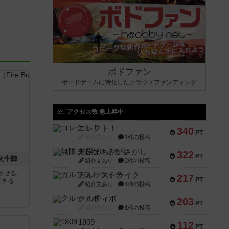
ボドファン
ボードゲームに特化したクラウドファンディング
アクセス数 急上昇中
コレクト！
340
PT
紹介文なし
1件の投稿
無限まちがいさがし
322
PT
 火牛陣
紹介文あり
2件の投稿
させる。
ガルフストライク
217
PT
できる
紹介文あり
1件の投稿
クルティボ
203
PT
紹介文なし
1件の投稿
1809
112
PT