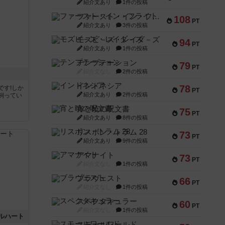
紹介文あり
1件の投稿
ファースト・イン・フライト
108
PT
紹介文あり
3件の投稿
モズビ－ズ・レイダ－ズ
94
PT
紹介文あり
1件の投稿
テンプテーション
79
PT
紹介文なし
2件の投稿
インドネシア
78
です!しか
PT
紹介文あり
2件の投稿
飼ってい
宵と暁の呪文書
75
PT
紹介文あり
8件の投稿
リスボン・トラム 28
73
PT
紹介文あり
9件の投稿
アマナイト
73
PT
紹介文なし
1件の投稿
ブラヴェスト
66
PT
紹介文なし
1件の投稿
スペクタキュラー
60
PT
紹介文なし
1件の投稿
ルハート
スモールワールド