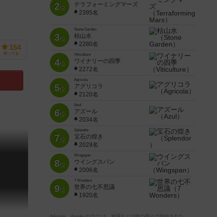
2
テラフォーミングマーズ
位
2395名
Stone Garden
3
枯山水
位
2280名
154
持ってる
Viticulture
4
ワイナリーの四季
位
2272名
Agricola
5
アグリコラ
位
2120名
Azul
6
アズール
位
2034名
Splendor
7
宝石の煌き
位
2029名
Wingspan
8
ウイングスパン
位
2006名
7 Wonders
9
世界の七不思議
位
1920名
※Apple、Apple のロゴ は、米国および他の国々で登録された