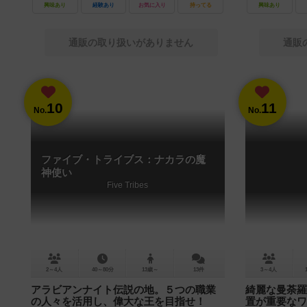
興味あり
経験あり
お気に入り
持ってる
興味あり
通販の取り扱いがありません
通販
10
11
No.
No.
ファイブ・トライブス：ナカラの魔
神使い
Five Tribes
2～4人
40～80分
13歳～
13件
3～4人
アラビアンナイト伝説の地。５つの職業
綺麗な曼荼羅
の人々を活用し、偉大な王を目指せ！
置が重要なワ