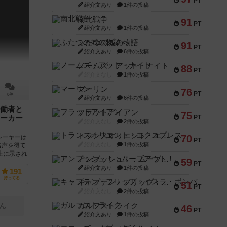
PT
紹介文あり
1件の投稿
南北戦争
91
PT
紹介文あり
1件の投稿
ふたつの城の物語
91
PT
紹介文あり
6件の投稿
ノームズ・アット・ナイト
88
PT
紹介文なし
1件の投稿
マーリン
76
PT
8件
紹介文あり
6件の投稿
働者と
フラットアイアン
75
PT
ーカー
紹介文なし
2件の投稿
トランスオリエント・エクスプレス
70
レーヤーは
PT
紹介文なし
1件の投稿
名声を得て
上に示され
アンブッシュ！：ムーブアウト！
59
PT
紹介文あり
1件の投稿
191
持ってる
キャプテン・フリップ：イスラ・ボンバ
51
PT
紹介文なし
2件の投稿
ガルフストライク
ん
46
PT
紹介文あり
1件の投稿