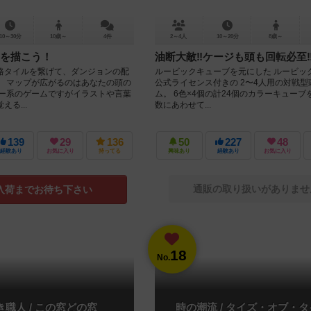
10～30分
10歳～
4件
2～4人
10～20分
8歳～
を描こう！
油断大敵‼︎ケージも頭も回転必至‼
路タイルを繋げて、ダンジョンの配
ルービックキューブを元にした ルービッ
。 マップが広がるのはあなたの頭の
公式ライセンス付きの 2〜4人用の対戦型
リー系のゲームですがイラストや言葉
ム。 6色×4個の計24個のカラーキューブ
る...
数にあわせて...
139
29
136
50
227
48
経験あり
お気に入り
持ってる
興味あり
経験あり
お気に入り
通販の取り扱いがありませ
入荷までお待ち下さい
18
No.
き職人 / この窓どの窓
時の潮流 / タイズ・オブ・