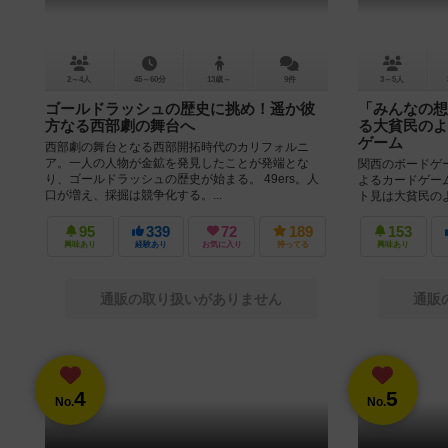
2～4人
45～60分
13歳～
9件
3～5人
ゴールドラッシュの歴史に挑め！遥か彼
「みんなの想
方なる西部劇の舞台へ
る大貧民のよ
ゲーム
西部劇の舞台となる西部開拓時代のカリフォルニ
ア。一人の人物が金鉱を発見したことが発端とな
関西のボードゲー
り、ゴールドラッシュの歴史が始まる。 49ers。人
よるカードゲーム
口が増え、採掘は競争化する。...
ト見は大貧民の
など）分かりやすい
95
339
72
189
153
興味あり
経験あり
お気に入り
持ってる
興味あり
通販の取り扱いがありません
通販
4
5
No.
No.