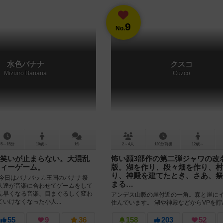
9
No.
水色バナナ
クスコ
Mizuiro Banana
Cuzco
5～15分
10歳～
1件
2～4人
120分前後
12歳～
笑いが止まらない。大混乱
怖い顔3部作の第二弾ジャワの改
ィーゲーム。
版。湖を作り、段々畑を作り、村
り、神殿を建てたとき、さあ、祭
 今日はバナバッカ王国のバナナ祭
まる…
人達が音楽に合わせてゲームをして
ん早くなる音楽、目まぐるしく変わ
アンデス山脈の崖付近の一角。森と崖に
いけなくなった小人...
住んでいます。 湖や神殿などからVPを
VPも神殿から入ります。終了時VPは、
中で一番高い位置にいる者...
55
9
36
158
203
52