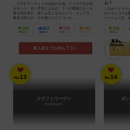
ム！
アラビアンナイトの伝説の土地、ナカラの王が世
を去った。古い予言によれば、５つの職業の人々を
このボードゲー
操る来訪者が、新たな王になるという。そして今、
カードにコマを
数名の旅人が、その地にたどりついた。...
トゲームです。
ことで得点を稼いで
280
617
176
442
156
興味あり
経験あり
お気に入り
持ってる
興味あり
再入荷までお待ち下さい
13
14
No.
No.
クラフトワーゲン
ダン
Kraftwagen