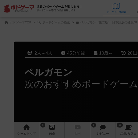
世界のボードゲームを楽しもう！
ボードゲーム専門の総合情報サイト
データベース
検
ボドゲーマTOP
ボードゲームの検索
ペルガモン（第二版） 日本語版の通販/
2人～4人
45分前後
10歳～
201
ペルガモン
次のおすすめボードゲー
5
5
26
ゲーム
トップ
画像
動画
レビュー
店舗/
カフェ