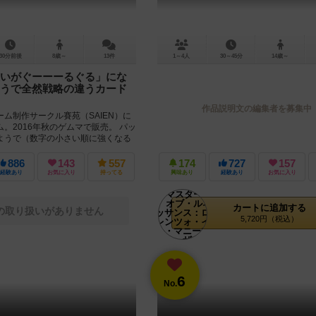
30分前後
8歳～
13件
1～4人
30～45分
14歳～
いがぐーーーるぐる」にな
うで全然戦略の違うカード
作品説明文の編集者を募集中
ム制作サークル賽苑（SAIEN）に
。2016年秋のゲムマで販売。 パッ
ようで（数字の小さい順に強くなる
の...
886
143
557
174
727
157
経験あり
お気に入り
持ってる
興味あり
経験あり
お気に入り
カートに追加する
の取り扱いがありません
5,720円（税込）
6
No.