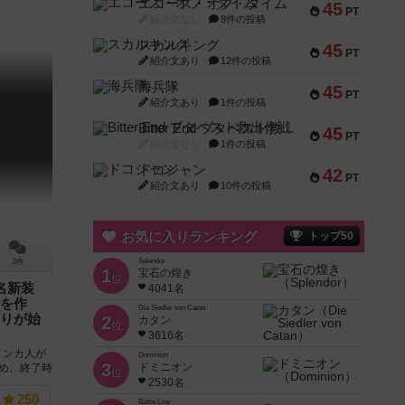
エコーズ・オブ・タイム
45
PT
紹介文なし
8件の投稿
スカルキング
45
PT
紹介文あり
12件の投稿
海兵隊
45
PT
紹介文あり
1件の投稿
Bitter End ブタペスト救出作戦
45
PT
紹介文なし
1件の投稿
ドコジャン
42
PT
紹介文あり
10件の投稿
お気に入りランキング
トップ50
Splendor
3件
1
宝石の煌き
位
名新装
4041名
を作
Die Siedler von Catan
りが始
2
カタン
位
3616名
インカ人が
Dominion
3
ドミニオン
貯め、終了時
位
2530名
その都市の
250
Battle Line