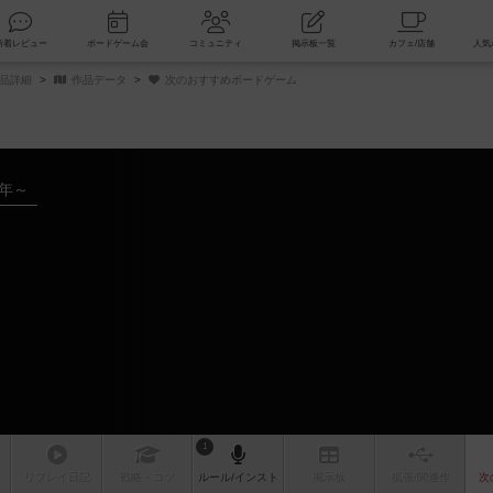
索
新着レビュー
ボードゲーム会
コミュニティ
掲示板一覧
商品詳細
作品データ
次のおすすめボードゲーム
1年～
ム
1
リプレイ
日記
戦略
・コツ
ルール
/インスト
掲示板
拡張/関連
作
次