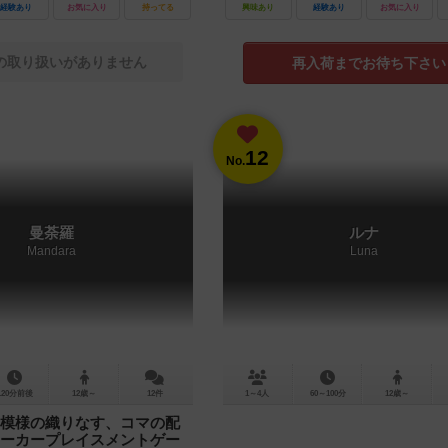
経験あり
お気に入り
持ってる
興味あり
経験あり
お気に入り
の取り扱いがありません
再入荷までお待ち下さい
12
No.
曼荼羅
ルナ
Mandara
Luna
120分前後
12歳～
12件
1～4人
60～100分
12歳～
模様の織りなす、コマの配
ーカープレイスメントゲー