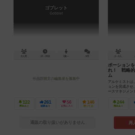
ゴブレット
Gobblet
2人用
10～20分
7歳～
6件
2～5人
ポーションを
れ！ 戦略的
ム
作品説明文の編集者を募集中
アルケミストは
ョンを完成させ
ースマネジメン
イヤーは、手持ち
122
261
56
146
244
興味あり
経験あり
お気に入り
持ってる
興味あり
通販の取り扱いがありません
再