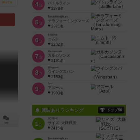
4
持ってる
バトルライン
位
2378名
Terraforming Mars
5
テラフォーミングマーズ
位
2371名
6 nimmt!
6
ニムト
位
2202名
Carcassonne
7
カルカソンヌ
位
2191名
Wingspan
8
ウイングスパン
位
2150名
Azul
9
アズール
位
1903名
興味ありランキング
トップ50
SCYTHE
1
サイズ -大鎌戦役-
3件
位
2415名
Terraforming Mars