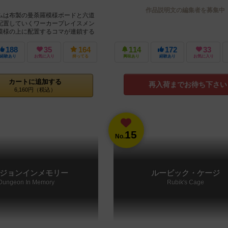
作品説明文の編集者を募集中
ムは布製の曼荼羅模様ボードと六道
配置していくワーカープレイスメン
模様の上に配置するコマが連鎖する
いきます。 ...
188
35
164
114
172
33
経験あり
お気に入り
持ってる
興味あり
経験あり
お気に入り
カートに追加する
再入荷までお待ち下さい
6,160円（税込）
15
No.
ジョンインメモリー
ルービック・ケージ
Dungeon In Memory
Rubik's Cage