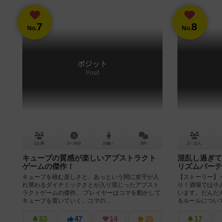
7
8
No.
No.
ポジット
Posit
2人用
5～30分
10歳～
5件
2～12人
キューブの質感が楽しいアブストラクト
混乱し過ぎて
ゲームの傑作！
リズムパーテ
キューブを積む楽しさと、あっという間に攻守が入
【ストーリー】
れ替わるダイナミックさとが入り混じったアブスト
り！酒場では小
ラクトゲームの傑作。 プレイヤーはコマを動かして
います。だんだ
キューブを置いていく。コマの...
るルールについて
53
47
14
25
17