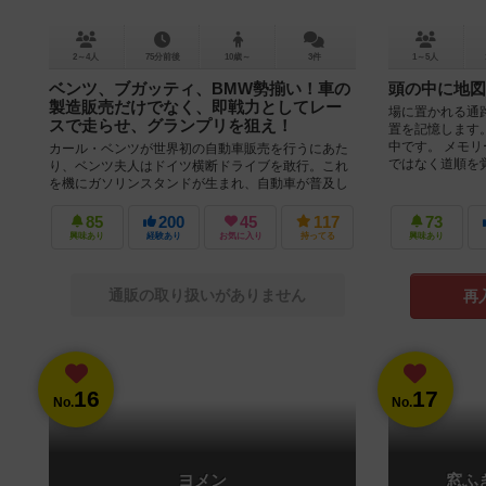
2～4人
75分前後
10歳～
3件
1～5人
ベンツ、ブガッティ、BMW勢揃い！車の
頭の中に地図
製造販売だけでなく、即戦力としてレー
場に置かれる通
スで走らせ、グランプリを狙え！
置を記憶します
中です。 メモ
カール・ベンツが世界初の自動車販売を行うにあた
ではなく道順を覚え
り、ベンツ夫人はドイツ横断ドライブを敢行。これ
を機にガソリンスタンドが生まれ、自動車が普及し
ていった。 あなたは、オットー...
85
200
45
117
73
興味あり
経験あり
お気に入り
持ってる
興味あり
通販の取り扱いがありません
再
16
17
No.
No.
ヨメン
窓ふ