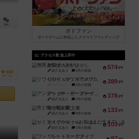
15件
ボドファン
ボードゲームに特化したクラウドファンディング
アクセス数 急上昇中
無限まちがいさがし
574
PT
紹介文あり
2件の投稿
446
持ってる
リワイルド：サウスアメリカ
389
PT
紹介文なし
2件の投稿
アンダー・ザ・テーブラー
378
PT
紹介文あり
1件の投稿
宵と暁の呪文書
133
PT
紹介文あり
8件の投稿
セミファイナル ～お前はまだ生きている～
103
PT
紹介文あり
1件の投稿
ワン・トゥ・ファイブ
97