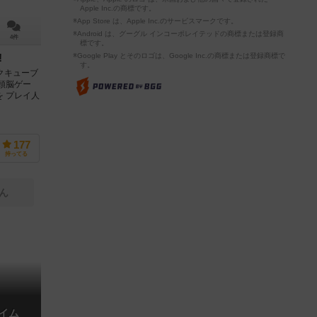
Apple Inc.の商標です。
※App Store は、Apple Inc.のサービスマークです。
※Android は、グーグル インコーポレイテッドの商標または登録商
4件
標です。
※Google Play とそのロゴは、Google Inc.の商標または登録商標で
︎
す。
クキューブ
頭脳ゲー
を プレイ人
177
持ってる
ん
タイム