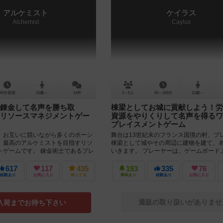
アルケミスト
ケイラス
Alchemist
Caylus
40分前後
10歳～
14件
2～5人
60～150分
12歳～
錬金して名声を勝ち取
棟梁としてお城に貢献しよう！労
リソースマネジメントゲー
資源をやりくりして名声を得るワ
プレイスメントゲーム
、お互いに競いながら多くのポーシ
舞台は13世紀末のフランス国境の村、プ
、最高のアルケミストを目指すリソ
棟梁として城やその周辺に建物を建て、
トゲームです。 錬金術士であるプレ
いきます。 プレーヤーは、ゲームボード
の材料を自由...
る建物やお城に手下を送り込...
617
117
435
193
335
76
経験あり
お気に入り
持ってる
興味あり
経験あり
お気に入り
通販の取り扱いがありませ
入荷までお待ち下さい