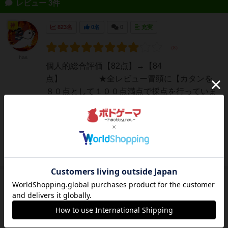
レビュー 3件
神
823名
0名
0
充実
has
個人的総合評価【82点】→【84
点】 ★全レビュー冒頭に【カタンを
８０点として１００点満点で採点を行っていま
す】カタンが相対的に大分下がったけど引き返
せない！【＋】・作りが丁寧でダウンタイム時
に賭けで参加させたりとか重さを感じさせず参
加させ...
続きを読む（1年以上前）
皇帝
624名
4名
0
スイ
「お茶会」でリソースの確保/能力の強化し、そ