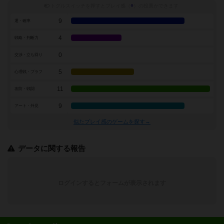
トグルスイッチを押すとプレイ感（
※
）の投票ができます
9
運・確率
4
戦略・判断力
0
交渉・立ち回り
5
心理戦・ブラフ
11
攻防・戦闘
9
アート・外見
似たプレイ感のゲームを探す→
データに関する報告
ログインするとフォームが表示されます