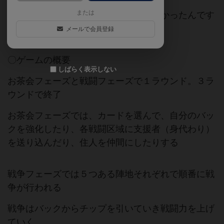
または
バックビルド系はそこまで好きじゃなかったんです
が、これは面白い
メールで会員登録
〇ゲームの概要
しばらく表示しない
お茶会フェーズと戦闘フェーズで１ラウンド。３ラ
ウンドで終了
お茶会フェーズでは、カードを選んで、自分のバッ
クを強化したり、各戦闘区域に支援者（身代わり）
を送り込んだり、住人を仲間にしたりする
戦争フェーズでは５つある陣地それぞれで順番に戦
争が行われる
戦争はバックからチップを引いていき戦闘力を上げ
ていく。