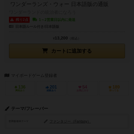
ワンダーランズ・ウォー 日本語版の通販
ワンダーランドの統治者になろう
残り2点
1～2営業日以内に発送
日本語ルール付き/日本語版
13,200
¥
（税込）
カートに追加する
マイボードゲーム登録者
136
201
54
189
興味あり
経験あり
お気に入り
持ってる
テーマ/フレーバー
ファンタジー（Fantasy）
世界観/基本テーマ