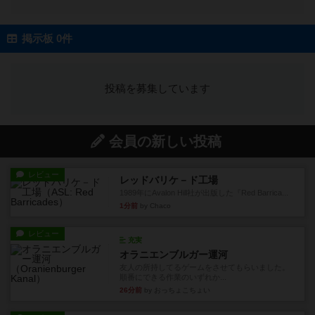
掲示板 0件
投稿を募集しています
会員の新しい投稿
レビュー
レッドバリケ－ド工場
1989年にAvalon Hill社が出版した『Red Barrica...
1分前
by Chaco
レビュー
充実
オラニエンブルガー運河
友人の所持してるゲームをさせてもらいました。
順番にできる作業のいずれか...
26分前
by おっちょこちょい