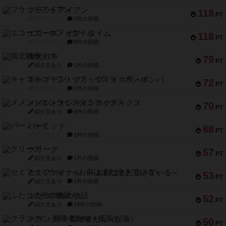
フラットアイアン
118
PT
紹介文なし
2件の投稿
エコーズ・オブ・タイム
118
PT
紹介文なし
8件の投稿
南北戦争
79
PT
紹介文あり
1件の投稿
キャプテン・フリップ：イスラ・ボンバ
72
PT
紹介文なし
2件の投稿
メメントオンラインタクティクス
70
PT
紹介文あり
4件の投稿
パーミッド
68
PT
紹介文なし
1件の投稿
クリーグ
57
PT
紹介文あり
1件の投稿
セミファイナル ～お前はまだ生きている～
53
PT
紹介文あり
1件の投稿
ふたつの街の物語
52
PT
紹介文あり
18件の投稿
クランク! ：冒険者たち（拡張）
50
PT