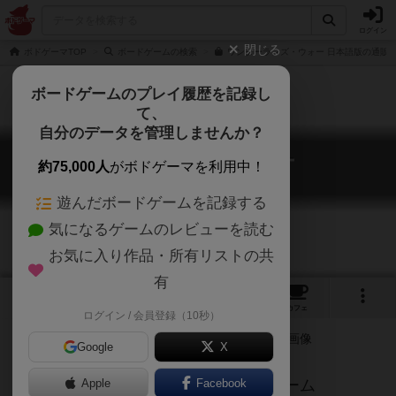
ログイン
閉じる
ボドゲーマTOP
ボードゲームの検索
ワンダーランズ・ウォー 日本語版の通販/
ボードゲームのプレイ履歴を記録し
て、
自分のデータを管理しませんか？
ワンダーランズ・ウォー
約75,000人
がボドゲーマを利用中！
Wonderland's War
遊んだボードゲームを記録する
気になるゲームのレビューを読む
お気に入り作品・所有リストの共
有
2
3
39
トップ
画像
動画
レビュー
カフェ
ログイン / 会員登録（10秒）
Google
X
お茶会した後バチバチにバトルするゲーム
Apple
Facebook