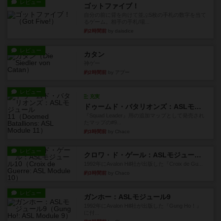
レビュー
ゴットファイブ！
自分の前に背を向けて並ぶ5枚の手札の数字を当て
るゲーム。相手の手札/場...
約2時間前
by daisdice
レビュー
カタン
神ゲー
約2時間前
by アプー
レビュー
充実
ドゥームド・バタリオンズ：ASLモジュール11
『Squad Leader』用の追加マップとして発売され
たマップの#9...
約3時間前
by Chaco
レビュー
クロワ・ド・ゲール：ASLモジュール10
1992年にAvalon Hill社が出版した『Croix de Gu...
約3時間前
by Chaco
レビュー
ガンホー：ASLモジュール9
1992年にAvalon Hill社が出版した『Gung Ho！』
に付...