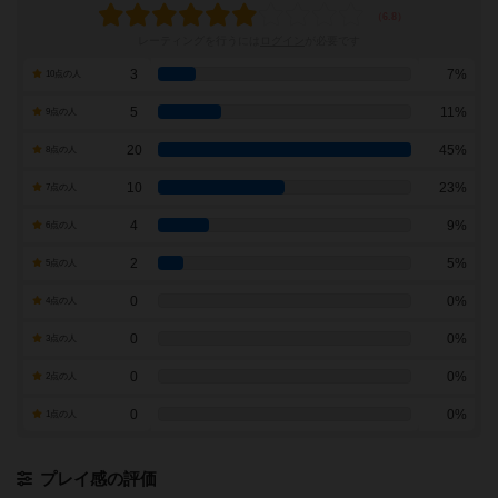
レーティングを行うには
ログイン
が必要です
3
7%
10点の人
5
11%
9点の人
20
45%
8点の人
10
23%
7点の人
4
9%
6点の人
2
5%
5点の人
0
0%
4点の人
0
0%
3点の人
0
0%
2点の人
0
0%
1点の人
プレイ感の評価