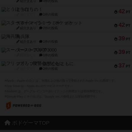
紹介文あり
4件の投稿
とうほうの！
42
PT
紹介文なし
1件の投稿
スターマイン・ラミー ポケット
42
PT
紹介文あり
2件の投稿
海兵隊
39
PT
紹介文あり
1件の投稿
スーパーストア3000
39
PT
紹介文なし
1件の投稿
フリップ７：復讐心とともに
37
PT
紹介文なし
2件の投稿
※Apple、Apple のロゴ は、米国および他の国々で登録されたApple Inc.の商標です。
※App Store は、Apple Inc.のサービスマークです。
※Android は、グーグル インコーポレイテッドの商標または登録商標です。
※Google Play とそのロゴは、Google Inc.の商標または登録商標です。
ボドゲーマTOP