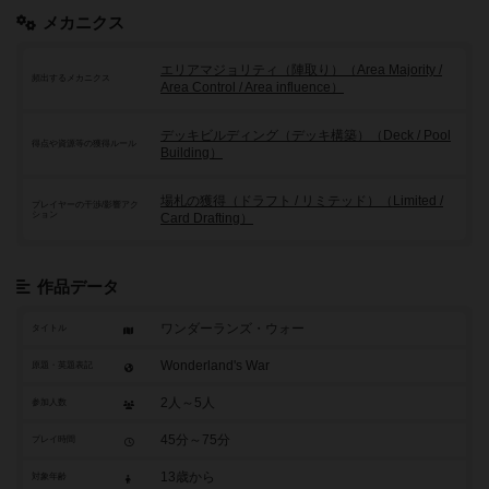
メカニクス
エリアマジョリティ（陣取り）（Area Majority /
頻出するメカニクス
Area Control / Area influence）
デッキビルディング（デッキ構築）（Deck / Pool
得点や資源等の獲得ルール
Building）
場札の獲得（ドラフト / リミテッド）（Limited /
プレイヤーの干渉/影響アク
ション
Card Drafting）
作品データ
ワンダーランズ・ウォー
タイトル
Wonderland's War
原題・英題表記
2人～5人
参加人数
45分～75分
プレイ時間
13歳から
対象年齢