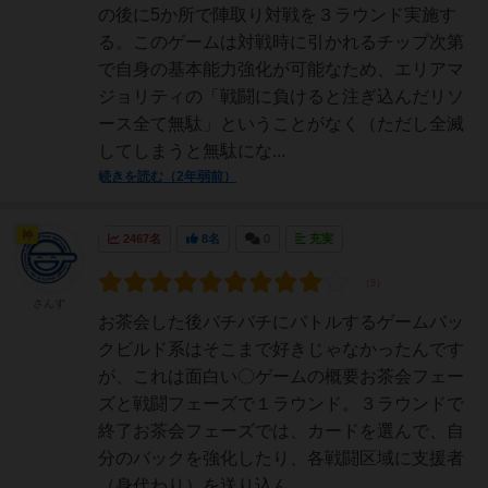
の後に5か所で陣取り対戦を３ラウンド実施す
る。このゲームは対戦時に引かれるチップ次第
で自身の基本能力強化が可能なため、エリアマ
ジョリティの「戦闘に負けると注ぎ込んだリソ
ース全て無駄」ということがなく（ただし全滅
してしまうと無駄にな...
続きを読む（2年弱前）
神
2467名
8名
0
充実
さんず
お茶会した後バチバチにバトルするゲームバッ
クビルド系はそこまで好きじゃなかったんです
が、これは面白い〇ゲームの概要お茶会フェー
ズと戦闘フェーズで１ラウンド。３ラウンドで
終了お茶会フェーズでは、カードを選んで、自
分のバックを強化したり、各戦闘区域に支援者
（身代わり）を送り込ん...