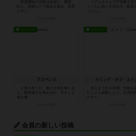
異星開拓の活動は自由だ。農業、
リアルタイムで宇宙船を置
釣り、採掘などで物品を集め、母星
イバルに狙いを定めろ。配置
にサン...
ったら...
3ヶ月前
の投稿
3ヶ月前
の投稿
レビュー
レビュー
アスペンス
カミング・オブ・エイ
２色の木々が、森の土地を奪い合
成人までの９年間、失敗も
う。繁殖能力を高めるか、今すぐ土
たくさん経験しよう。全員同
地を獲...
のサイ...
3ヶ月前
の投稿
3ヶ月前
の投稿
会員の新しい投稿