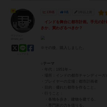
神
130名
0名
1年以上前
インドを舞台に都市計画。手元の計画
きか、買わざるべきか？
マツジョン
@matz_jon
※その後、購入しました。
シェアする
○テーマ
・年代：1951年～
・場所：インドの都市チャンディーガ
・プレイヤーの立場：都市計画者
・目的：優れた都市を作ること。
・行うこと：
・各地を歩き、建物を建てる。
・専門家の力を借りる。