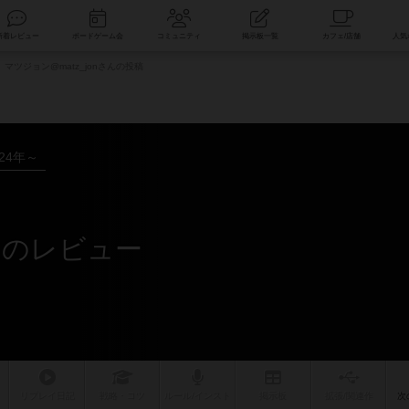
索
新着レビュー
ボードゲーム会
コミュニティ
掲示板一覧
マツジョン@matz_jonさんの投稿
024年～
さんのレビュー
リプレイ
日記
戦略
・コツ
ルール
/インスト
掲示板
拡張/関連
作
次