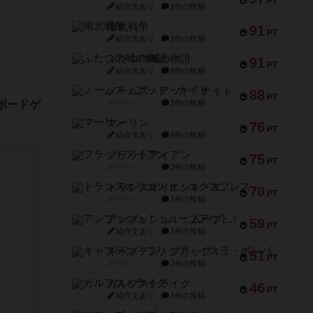
PT
紹介文あり
1件の投稿
南北戦争
91
PT
紹介文あり
1件の投稿
ふたつの城の物語
91
PT
紹介文あり
6件の投稿
ノームズ・アット・ナイト
88
PT
ボードゲ
紹介文なし
1件の投稿
マーリン
76
PT
紹介文あり
6件の投稿
フラットアイアン
75
PT
紹介文なし
2件の投稿
トランスオリエント・エクスプレス
70
PT
紹介文なし
1件の投稿
アンブッシュ！：ムーブアウト！
59
PT
紹介文あり
1件の投稿
キャプテン・フリップ：イスラ・ボンバ
51
PT
紹介文なし
2件の投稿
ガルフストライク
46
PT
紹介文あり
1件の投稿