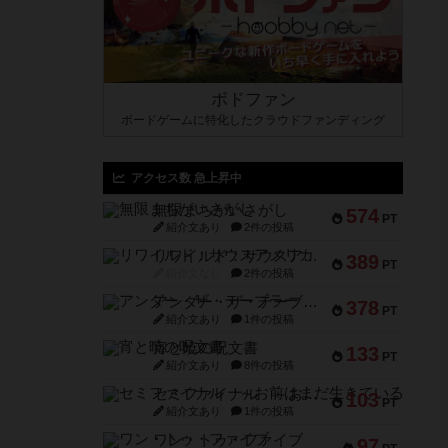
ボドファン
ボードゲームに特化したクラウドファンディング
アクセス数 急上昇中
無限まちがいさがし
574
PT
紹介文あり
2件の投稿
リワイルド：サウスアメリカ
389
PT
紹介文なし
2件の投稿
アンダー・ザ・テーブラー
378
PT
紹介文あり
1件の投稿
宵と暁の呪文書
133
PT
紹介文あり
8件の投稿
セミファイナル ～お前はまだ生きている～
103
PT
紹介文あり
1件の投稿
ワン・トゥ・ファイブ
97