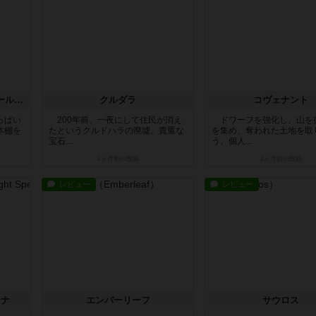
ア・プレイス・フォー・オール・マイ・ブックス
クルダラ
コヴェナント
っぱい
200年前、一夜にして住民が消え
ドワーフを強化し、山を
本棚を
たというクルドハラの廃墟。貴重な
を集め、奪われた土地を取
宝石...
う。個人...
2ヶ月前
の投稿
2ヶ月前
の投稿
レビュー
レビュー
ーナ
エンバーリーフ
サウロス