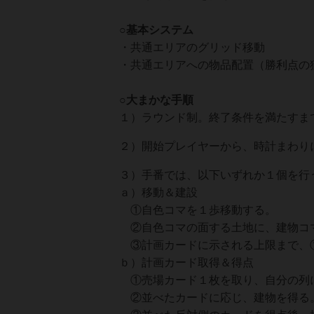
○基本システム
・共通エリアのグリッド移動
・共通エリアへの物品配置（勝利点の
○大まかな手順
１）ラウンド制。終了条件を満たすま
２）開始プレイヤーから、時計まわり
３）手番では、以下いずれか１個を行
ａ）移動＆建設
①自色コマを１歩移動する。
②自色コマの面する土地に、建物コ
③計画カードに示される上限まで、
ｂ）計画カード取得＆得点
①売場カード１枚を取り、自分の列
②並べたカードに応じ、建物を得る