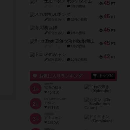
エコーズ・オブ・タイム
45
PT
紹介文なし
8件の投稿
スカルキング
45
PT
紹介文あり
12件の投稿
海兵隊
45
PT
紹介文あり
1件の投稿
Bitter End ブタペスト救出作戦
45
PT
紹介文なし
1件の投稿
ドコジャン
42
PT
紹介文あり
10件の投稿
お気に入りランキング
トップ50
Splendor
1
宝石の煌き
位
4041名
Die Siedler von Catan
2
カタン
位
3616名
Dominion
3
ドミニオン
位
2530名
Battle Line