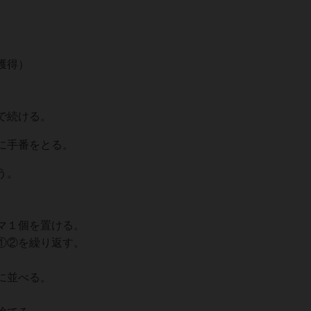
獲得）
で続ける。
に手番をとる。
う。
マ１個を置ける。
①②を繰り返す。
に並べる。
。