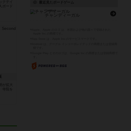
ックテイ
最近見たボードゲーム
人ボード
Chandigarh
チャンディーガル
※Apple、Apple のロゴ は、米国および他の国々で登録された
Apple Inc.の商標です。
※App Store は、Apple Inc.のサービスマークです。
※Android は、グーグル インコーポレイテッドの商標または登録商
標です。
※Google Play とそのロゴは、Google Inc.の商標または登録商標で
す。
版
明が拡大
、寺院を