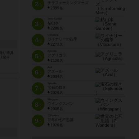
2
テラフォーミングマーズ
位
2395名
Stone Garden
3
枯山水
位
2280名
Viticulture
4
ワイナリーの四季
位
2272名
Agricola
掘り道具
5
アグリコラ
位
り戻そ
2120名
Azul
6
アズール
位
2034名
Splendor
7
宝石の煌き
位
2029名
Wingspan
8
ウイングスパン
位
2006名
7 Wonders
9
世界の七不思議
位
1920名