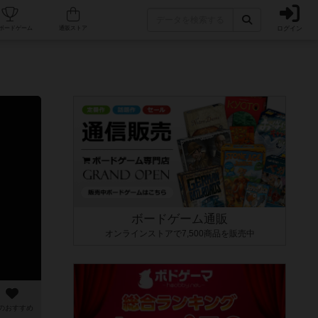
ログイン
カフェ/店舗
人気ボードゲーム
通販ストア
ボードゲーム通販
オンラインストアで7,500商品を販売中
のおすすめ