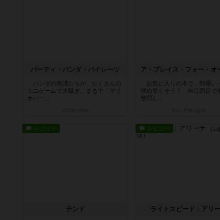
パーティ・パンダ・パイレーツ
パンダの海賊たちが、たくさんの
お気に入りの本で、部屋い
ミニゲームで大騒ぎ。まるで「マリ
埋め尽くそう！ 自己満足で
オパー...
整理し...
25日前
の投稿
約2ヶ月前
の投稿
レビュー
レビュー
テンド
ライトスピード：アリ