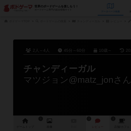
世界のボードゲームを楽しもう！
ボードゲーム専門の総合情報サイト
データベース
検
ボドゲーマTOP
ボードゲームの検索
チャンディーガル
レビュー
2人～4人
45分～60分
10歳～
2
チャンディーガル
マツジョン@matz_jon
1
1
1
ゲーム
トップ
画像
動画
レビュー
店舗/
カフェ