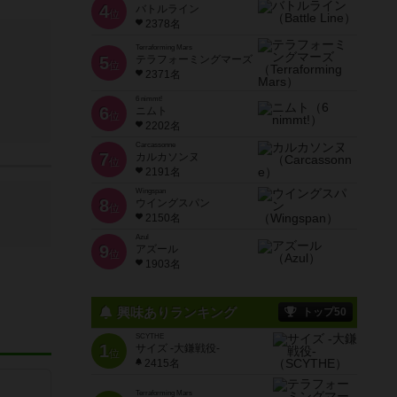
4
バトルライン
位
2378名
Terraforming Mars
5
テラフォーミングマーズ
位
2371名
6 nimmt!
6
ニムト
位
2202名
Carcassonne
7
カルカソンヌ
位
2191名
Wingspan
8
ウイングスパン
位
2150名
Azul
9
アズール
位
1903名
興味ありランキング
トップ50
SCYTHE
1
サイズ -大鎌戦役-
位
2415名
Terraforming Mars