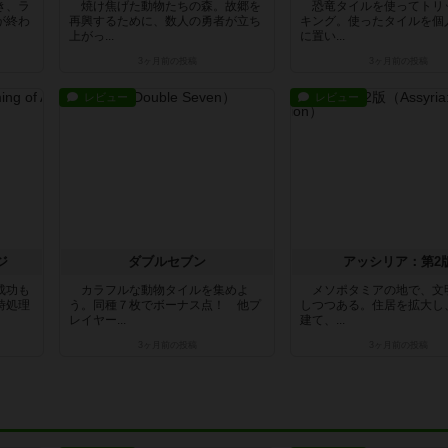
き、ラ
焼け焦げた動物たちの森。故郷を
恐竜タイルを使ってトリ
が終わ
再興するために、数人の勇者が立ち
キング。使ったタイルを個
上がっ...
に置い...
3ヶ月前
の投稿
3ヶ月前
の投稿
レビュー
レビュー
ジ
ダブルセブン
アッシリア：第2
成功も
カラフルな動物タイルを集めよ
メソポタミアの地で、文
時処理
う。同種７枚でボーナス点！ 他プ
しつつある。住居を拡大し
レイヤー...
建て、...
3ヶ月前
の投稿
3ヶ月前
の投稿