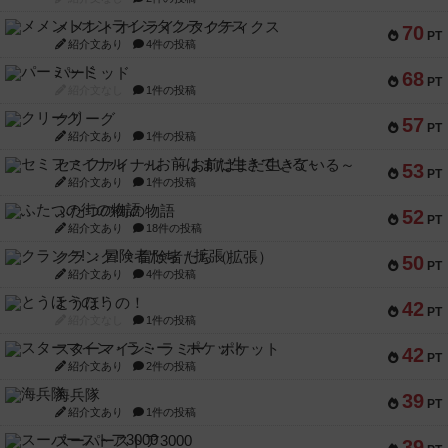
メメントオンラインタクティクス
70
PT
紹介文あり
4件の投稿
パーミッド
68
PT
紹介文なし
1件の投稿
クリーグ
57
PT
紹介文あり
1件の投稿
セミファイナル ～お前はまだ生きている～
53
PT
紹介文あり
1件の投稿
ふたつの街の物語
52
PT
紹介文あり
18件の投稿
クランク! ：冒険者たち（拡張）
50
PT
紹介文あり
4件の投稿
とうほうの！
42
PT
紹介文なし
1件の投稿
スターマイン・ラミー ポケット
42
PT
紹介文あり
2件の投稿
海兵隊
39
PT
紹介文あり
1件の投稿
スーパーストア3000
39