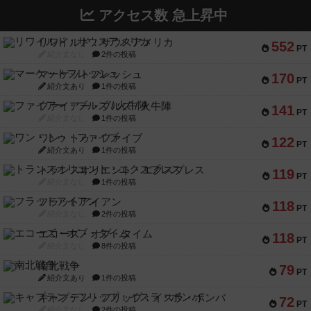
アクセス数 急上昇中
リワイルド：サウスアメリカ
552
PT
紹介文なし
2件の投稿
マーケットフレッシュ
170
PT
紹介文あり
1件の投稿
ファイアー・ブルズ / 火牛陣
141
PT
紹介文なし
1件の投稿
ワン・トゥ・ファイブ
122
PT
紹介文あり
1件の投稿
トランスオリエント・エクスプレス
119
PT
紹介文なし
1件の投稿
フラットアイアン
118
PT
紹介文なし
2件の投稿
エコーズ・オブ・タイム
118
PT
紹介文なし
8件の投稿
南北戦争
79
PT
紹介文あり
1件の投稿
キャプテン・フリップ：イスラ・ボンバ
72
PT
紹介文なし
2件の投稿