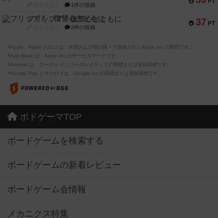
PT
紹介文なし
1件の投稿
フリップ７：復讐心とともに
37
PT
紹介文なし
2件の投稿
※Apple、Apple のロゴ は、米国および他の国々で登録されたApple Inc.の商標です。
※App Store は、Apple Inc.のサービスマークです。
※Android は、グーグル インコーポレイテッドの商標または登録商標です。
※Google Play とそのロゴは、Google Inc.の商標または登録商標です。
ボドゲーマTOP
ボードゲームを検索する
ボードゲームの新着レビュー
ボードゲーム会情報
メカニクス特集