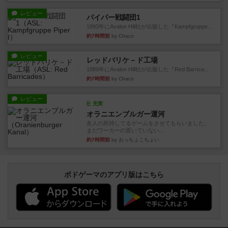
レビュー
パイパー戦闘団1
1993年にAvalon Hill社が出版した『Kampfgruppe...
約7時間前
by Chaco
レビュー
レッドバリケ－ド工場
1989年にAvalon Hill社が出版した『Red Barrica...
約7時間前
by Chaco
レビュー
充実
オラニエンブルガー運河
友人の所持してるゲームをさせてもらいました。
まだワーカーの置いていない...
約7時間前
by おっちょこちょい
ボドゲーマのアプリ版はこちら