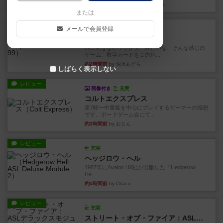
約2時間前
by 金賢守(キムヒョンス)
または
レビュー
メールで会員登録
充実
ダブルナイン
雑に死なないラブレターみたいな、そんな感じの
ゲーム。数字カードを１の位...
約2時間前
by 深水あどら
しばらく表示しない
レビュー
画像付き
充実
コルトエクスプレス
星7軽〜中量級を中心にプレイするゲーマーの感想
です。ボードゲーム会にて...
約3時間前
by おとん
レビュー
充実
ヘッジロウ・ヘル
1987年にAvalon Hill社が出版した『Hedgerow
He...
約5時間前
by Chaco
レビュー
充実
ストリート・オブ・ファイア：ASLデラックスモジュール1