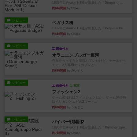
1985年にAvalon Hill社が出版した『Streets of ...
約6時間前
by Chaco
レビュー
ペガサス橋
1997年にAvalon Hill社が出版した『Pegasus Bri...
約6時間前
by Chaco
レビュー
画像付き
オラニエンブルガー運河
存在をうっすらと認識していたけど、セールやっ
てて、2人専用でワカプレと...
約6時間前
by みいやん
レビュー
画像付き
充実
フィッシェン2
ゲームの流れはフィッシェンだが、ゲーム開始時
はペリカンとエビの2スート...
約6時間前
by うらまこ
レビュー
パイパー戦闘団2
1996年にAvalon Hill社が出版した『Kampfgruppe...
約7時間前
by Chaco