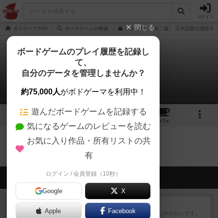
ログイン
閉じる
ボドゲーマTOP
ボードゲームの検索
ペルガモン（第二版） 日本語版の通販/商
ボードゲームのプレイ履歴を記録し
て、
ペルガモン
自分のデータを管理しませんか？
0件の動画
約75,000人
がボドゲーマを利用中！
遊んだボードゲームを記録する
5
5
26
トップ
画像
動画
レビュー
カフェ
気になるゲームのレビューを読む
お気に入り作品・所有リストの共
ペルガモンのトップに戻る
有
ログイン / 会員登録（10秒）
会員の新しい投稿
Google
X
レビュー
ゴットファイブ！
Apple
Facebook
運要素があり楽しめました。またやりたいです。