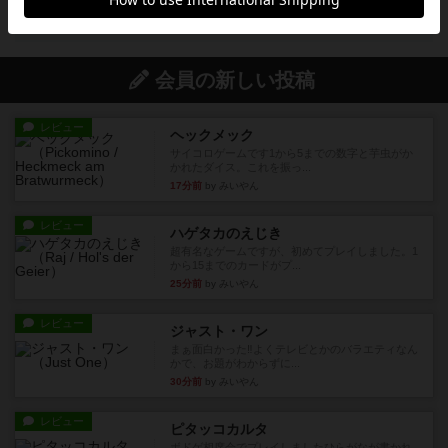
投稿を募集しています
会員の新しい投稿
レビュー
ヘックメック
サイコロゲームです1から5までの数字と芋虫がか
かれたダイス。これを振っ...
17分前
by みいやん
レビュー
ハゲタカのえじき
超有名なゲームですが、初めてプレイしました。1
から15までのカードがプ...
25分前
by みいやん
レビュー
ジャスト・ワン
まぁ面白かった‼️よくテレビとかのバラエティなん
かで、お題がわからずに...
30分前
by みいやん
レビュー
ピタッコカルタ
ボドゲ相席会でプレイしましたひらがなが書かれ