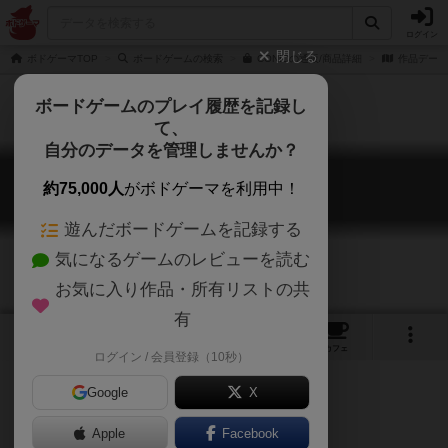
ログイン
閉じる
ボドゲーマTOP
ボードゲームの検索
CONICの通販/商品詳細
作品データ
ボードゲームのプレイ履歴を記録し
て、
自分のデータを管理しませんか？
コニック
約75,000人
がボドゲーマを利用中！
CONIC
遊んだボードゲームを記録する
気になるゲームのレビューを読む
お気に入り作品・所有リストの共
有
5
5
37
トップ
画像
動画
レビュー
カフェ
ログイン / 会員登録（10秒）
Google
X
Apple
Facebook