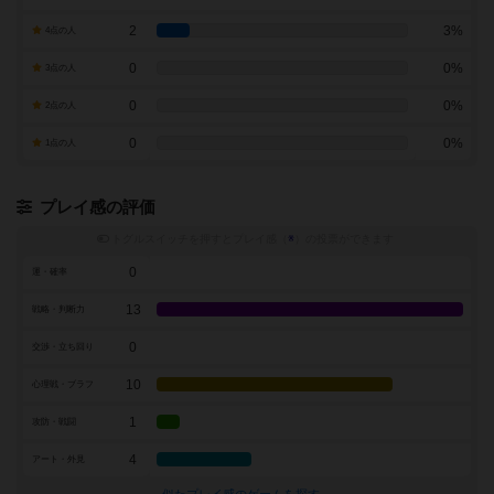
2
3%
4点の人
0
0%
3点の人
0
0%
2点の人
0
0%
1点の人
プレイ感の評価
トグルスイッチを押すとプレイ感（
※
）の投票ができます
0
運・確率
13
戦略・判断力
0
交渉・立ち回り
10
心理戦・ブラフ
1
攻防・戦闘
4
アート・外見
似たプレイ感のゲームを探す→