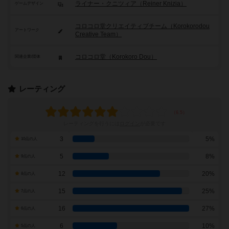
ライナー・クニツィア（Reiner Knizia）
ゲームデザイン
コロコロ堂クリエイティブチーム（Korokorodou
アートワーク
Creative Team）
コロコロ堂（Korokoro Dou）
関連企業/団体
レーティング
レーティングを行うには
ログイン
が必要です
3
5%
10点の人
5
8%
9点の人
12
20%
8点の人
15
25%
7点の人
16
27%
6点の人
6
10%
5点の人