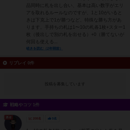
品同時に札を出し合い、基本は高い数字がエリ
アを取れるルールなのですが、1と10がいると
きは下克上で1が勝つなど、特殊な勝ち方があ
ります。手持ちの札は1〜10の札各1枚+スター1
枚（後出しで別の札を出せる）+0（勝てないが
何回も使える...
続きを読む（2年弱前）
リプレイ 0件
投稿を募集しています
戦略やコツ 1件
勇者
208名
0名