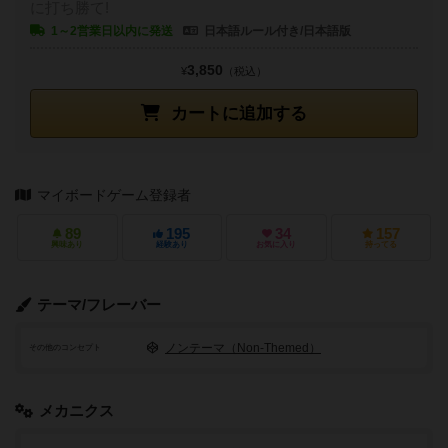
に打ち勝て!
1～2営業日以内に発送
日本語ルール付き/日本語版
3,850
¥
（税込）
カートに追加する
マイボードゲーム登録者
89
195
34
157
興味あり
経験あり
お気に入り
持ってる
テーマ/フレーバー
ノンテーマ（Non-Themed）
その他のコンセプト
メカニクス