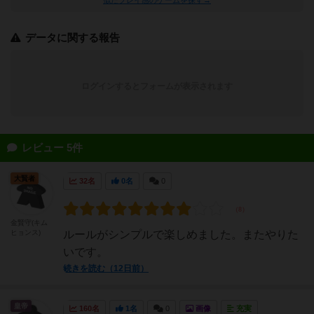
データに関する報告
ログインするとフォームが表示されます
レビュー 5件
大賢者
32名
0名
0
金賢守(キム
ヒョンス)
ルールがシンプルで楽しめました。またやりた
いです。
続きを読む（12日前）
皇帝
160名
1名
0
画像
充実