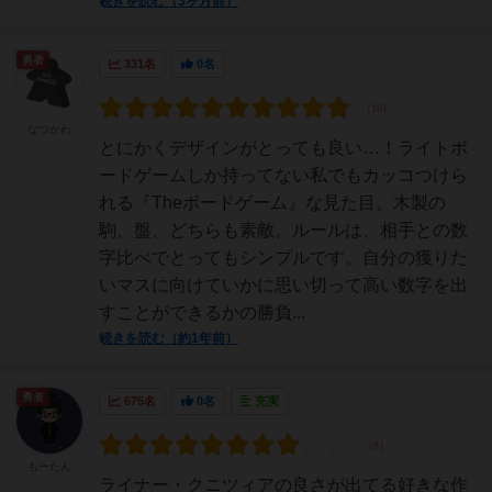
続きを読む（3ヶ月前）
勇者
331名
0名
なつかわ
とにかくデザインがとっても良い…！ライトボ
ードゲームしか持ってない私でもカッコつけら
れる『Theボードゲーム』な見た目。木製の
駒、盤、どちらも素敵。ルールは、相手との数
字比べでとってもシンプルです。自分の獲りた
いマスに向けていかに思い切って高い数字を出
すことができるかの勝負...
続きを読む（約1年前）
勇者
675名
0名
充実
もーたん
ライナー・クニツィアの良さが出てる好きな作