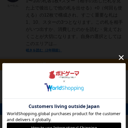
1〜10の札各1枚+スター（相手の出した札を見
もーたん
た上で後出しで他の札を出せる）+0（何回も使
える）の12枚で構成され、すごく重要な札は
1、10、スターの3つとなります。この札を相手
がいつ出すか、消費したのかを読む・覚えてお
くことが大切になります。自身の選択としては
このエリアは...
続きを読む（2年弱前）
ルール/インスト 1件
仙人
480名
1名
画像
続きを読む（約2年前）
korokoro_dou
掲示板 0件