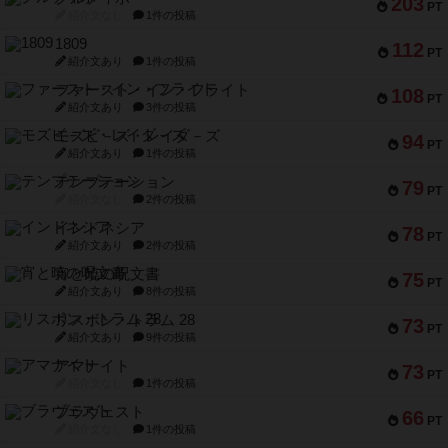
203
PT
紹介文なし
1件の投稿
1809
112
PT
紹介文あり
1件の投稿
ファースト・イン・フライト
108
PT
紹介文あり
3件の投稿
モズビ－ズ・レイダ－ズ
94
PT
紹介文あり
1件の投稿
テンプテーション
79
PT
紹介文なし
2件の投稿
インドネシア
78
PT
紹介文あり
2件の投稿
宵と暁の呪文書
75
PT
紹介文あり
8件の投稿
リスボン・トラム 28
73
PT
紹介文あり
9件の投稿
アマナイト
73
PT
紹介文なし
1件の投稿
ブラヴェスト
66
PT
紹介文なし
1件の投稿