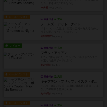
たカードを2枚まで手をつけ...
38分前
by みいやん
ルール/インスト
画像付き
充実
ノームズ・アット・ナイト
ベネボレンス女王は、忠実な臣民を称えるための
祝宴を開こうとしています。...
約1時間前
by jurong
レビュー
画像付き
充実
フラットアイアン
1~2人に限定された、エンジンビルド系のシステ
ム選んだ企業ボードに街で...
約2時間前
by あくり
ルール/インスト
画像付き
充実
キャプテン・フリップ：イスラ・ボンバ
イスラ・ボンバを探しに出航!潜水艦を装備し、あ
なたの乗組員を監獄から解...
約5時間前
by jurong
ルール/インスト
画像付き
充実