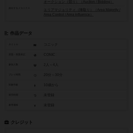
オークション（競り）（Auction / Bidding）
頻出するメカニクス
エリアマジョリティ（陣取り）（Area Majority /
Area Control / Area influence）
作品データ
コニック
タイトル
CONIC
原題・英題表記
2人～4人
参加人数
20分～30分
プレイ時間
10歳から
対象年齢
未登録
発売時期
未登録
参考価格
クレジット