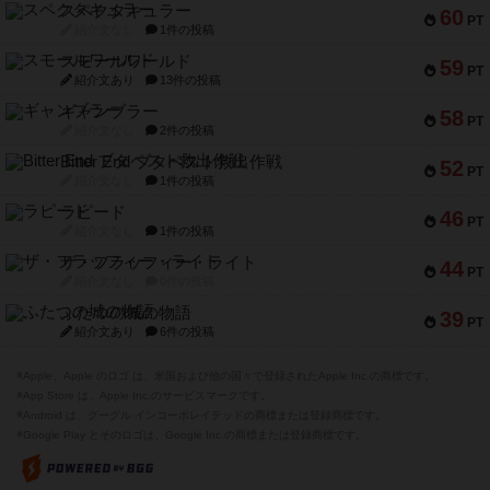
スペクタキュラー
60
PT
紹介文なし
1件の投稿
スモールワールド
59
PT
紹介文あり
13件の投稿
ギャンブラー
58
PT
紹介文なし
2件の投稿
Bitter End ブタペスト救出作戦
52
PT
紹介文なし
1件の投稿
ラピード
46
PT
紹介文なし
1件の投稿
ザ・フラッフィー・ライト
44
PT
紹介文なし
0件の投稿
ふたつの城の物語
39
PT
紹介文あり
6件の投稿
※Apple、Apple のロゴ は、米国および他の国々で登録されたApple Inc.の商標です。
※App Store は、Apple Inc.のサービスマークです。
※Android は、グーグル インコーポレイテッドの商標または登録商標です。
※Google Play とそのロゴは、Google Inc.の商標または登録商標です。