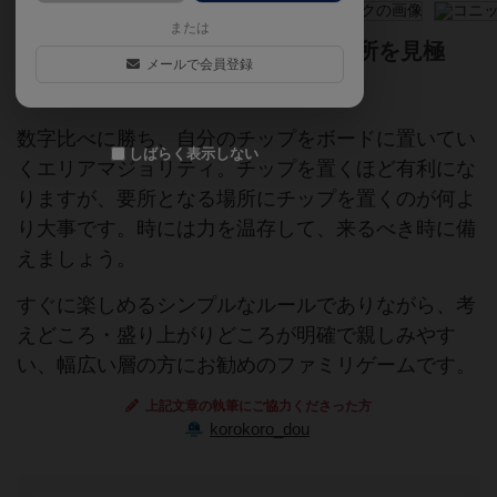
または
金コーンが指し示す天王山。 勝負所を見極
メールで会員登録
め、数字比べに打ち勝て!
数字比べに勝ち、自分のチップをボードに置いてい
しばらく表示しない
くエリアマジョリティ。チップを置くほど有利にな
りますが、要所となる場所にチップを置くのが何よ
り大事です。時には力を温存して、来るべき時に備
えましょう。
すぐに楽しめるシンプルなルールでありながら、考
えどころ・盛り上がりどころが明確で親しみやす
い、幅広い層の方にお勧めのファミリゲームです。
上記文章の執筆にご協力くださった方
korokoro_dou