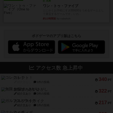
充実
ワン・トゥ・ファイブ
とにかくお手軽にすき間時間をうめるゲームとし
て重宝するゲームです。いわ...
約12時間前
by nabekoh
ボドゲーマのアプリ版はこちら
アクセス数 急上昇中
コレクト！
340
PT
紹介文なし
1件の投稿
無限まちがいさがし
322
PT
紹介文あり
2件の投稿
ガルフストライク
217
PT
紹介文あり
1件の投稿
クルティボ