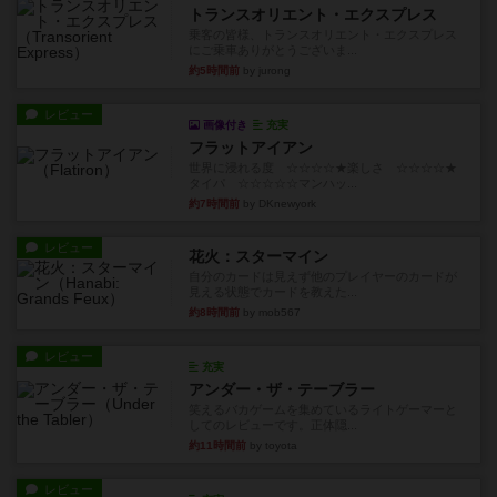
トランスオリエント・エクスプレス
乗客の皆様、トランスオリエント・エクスプレス
にご乗車ありがとうございま...
約5時間前
by jurong
レビュー
画像付き
充実
フラットアイアン
世界に浸れる度 ☆☆☆☆★楽しさ ☆☆☆☆★
タイパ ☆☆☆☆☆マンハッ...
約7時間前
by DKnewyork
レビュー
花火：スターマイン
自分のカードは見えず他のプレイヤーのカードが
見える状態でカードを教えた...
約8時間前
by mob567
レビュー
充実
アンダー・ザ・テーブラー
笑えるバカゲームを集めているライトゲーマーと
してのレビューです。正体隠...
約11時間前
by toyota
レビュー