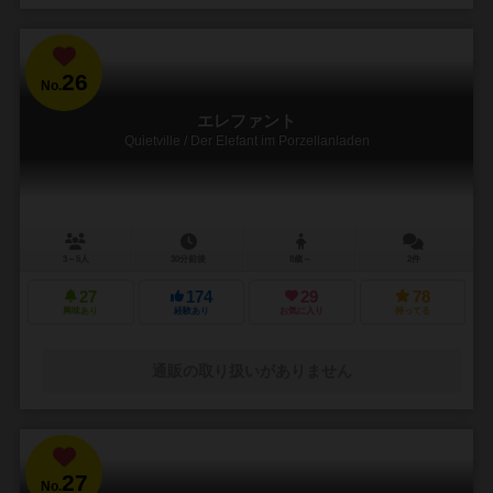
26
No.
エレファント
Quietville / Der Elefant im Porzellanladen
3～5人
30分前後
8歳～
2件
27
174
29
78
興味あり
経験あり
お気に入り
持ってる
通販の取り扱いがありません
27
No.