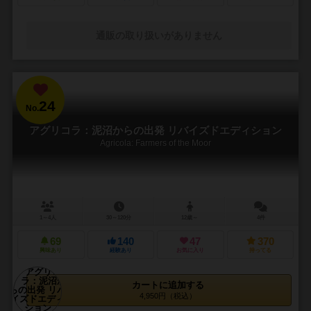
通販の取り扱いがありません
24
No.
アグリコラ：泥沼からの出発 リバイズドエディション
Agricola: Farmers of the Moor
1～4人
30～120分
12歳～
4件
69
140
47
370
興味あり
経験あり
お気に入り
持ってる
カートに追加する
4,950円（税込）