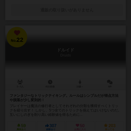
通販の取り扱いがありません
22
No.
ドルイド
Druids
3～5人
45分前後
10歳～
8件
ファンタジーなトリックテイキング。ルールはシンプルだが得点方法
や脱落が少し変則的！
プレイヤーは魔法の修行者としてそれぞれの分類を獲得すべくトリッ
クを繰り出す！ しかし、5つ全てのトリックを揃えてはいけないのだ。
互いにしのぎを削り高い経験値を得るために...
59
307
50
203
興味あり
経験あり
お気に入り
持ってる