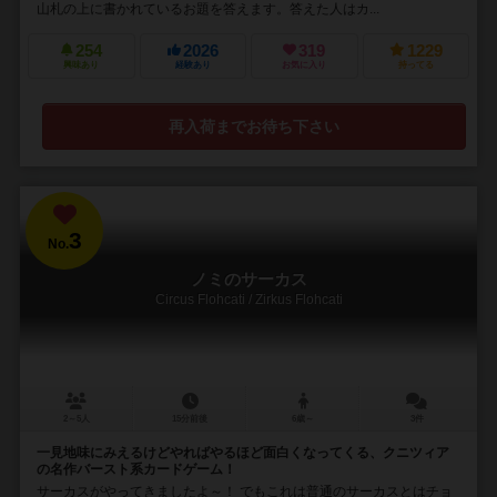
山札の上に書かれているお題を答えます。答えた人はカ...
254
2026
319
1229
興味あり
経験あり
お気に入り
持ってる
再入荷までお待ち下さい
3
No.
ノミのサーカス
Circus Flohcati / Zirkus Flohcati
2～5人
15分前後
6歳～
3件
一見地味にみえるけどやればやるほど面白くなってくる、クニツィア
の名作バースト系カードゲーム！
サーカスがやってきましたよ～！ でもこれは普通のサーカスとはチョ