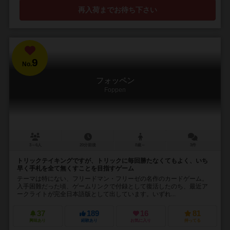
再入荷までお待ち下さい
9
No.
フォッペン
Foppen
3～6人
20分前後
8歳～
3件
トリックテイキングですが、トリックに毎回勝たなくてもよく、いち
早く手札を全て無くすことを目指すゲーム
テーマは特にない、フリードマン・フリーゼの名作のカードゲーム。
入手困難だった頃、ゲームリンクで付録として復活したのち、最近ア
ークライトが完全日本語版として出しています。いずれ...
37
189
16
81
興味あり
経験あり
お気に入り
持ってる