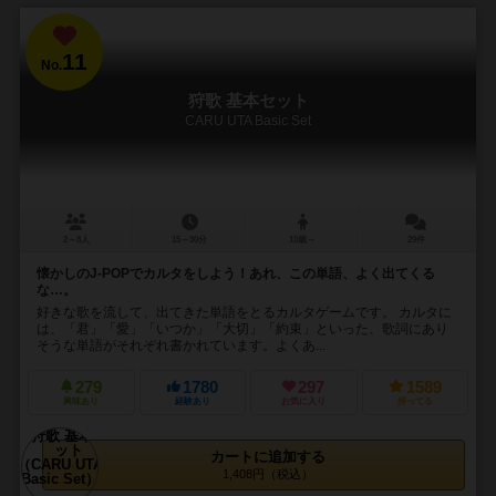
11
No.
狩歌 基本セット
CARU UTA Basic Set
2～8人
15～30分
10歳～
29件
懐かしのJ-POPでカルタをしよう！あれ、この単語、よく出てくる
な…。
好きな歌を流して、出てきた単語をとるカルタゲームです。 カルタに
は、「君」「愛」「いつか」「大切」「約束」といった、歌詞にあり
そうな単語がそれぞれ書かれています。よくあ...
279
1780
297
1589
興味あり
経験あり
お気に入り
持ってる
カートに追加する
1,408円（税込）