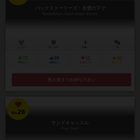
バックストーリーズ：氷雪の下で
Backstories: Alone Under the Ice
1～6人
50～70分
10歳～
2件
72
59
11
98
興味あり
経験あり
お気に入り
持ってる
再入荷までお待ち下さい
28
No.
サンドキャッスル
Fine Sand