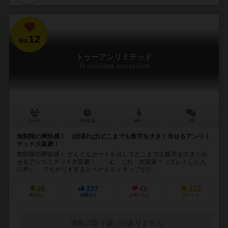
12
No.
トゥーアンリミテッド
To Unlimited, and beyond
3～6人
10分前後
8歳～
3件
無制限の爽快感！ (頑張れば)どこまでも数字を大きく出せるアンリミ
テッド大富豪！
無制限の爽快感！ どんどんカードを出してどこまでも数字を大きく出
せるアンリミテッド大富豪！ 「え、これ、大富豪？（プレイした人
の声）」 でもやりすぎるとペナルティチップがた...
29
237
43
112
興味あり
経験あり
お気に入り
持ってる
通販の取り扱いがありません