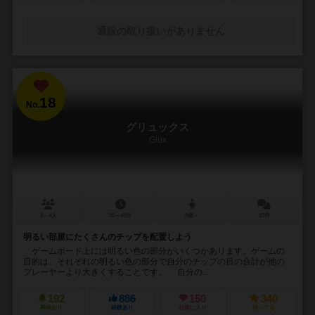
通販の取り扱いがありません
18
No.
グリュックス
Glüx
2～4人
30～45分
8歳～
15件
明るい部屋にたくさんのチップを配置しよう
ゲームボード上には明るい色の部分がいくつかあります。ゲームの
目的は、それぞれの明るい色の部分で自分のチップの目の合計が他の
プレーヤーより大きくすることです。 自分の...
192
886
150
340
興味あり
経験あり
お気に入り
持ってる