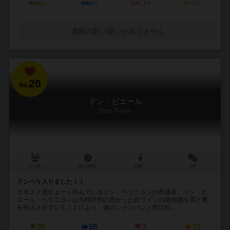
興味あり
経験あり
お気に入り
持ってる
通販の取り扱いがありません
20
No.
ドン・ピエール
Dom Pierre
2～4人
60～120分
12歳～
1件
ドンペリ入りました！！
とホスト達がよーく叫んでいるドン・ペリニョンの作成者、ドン・ピ
エール・ペリニヨンは当時評判の悪かった白ワインの発泡酒を質と量
を向上させていくことにより、後のシャンパンと呼ばれ...
39
58
3
77