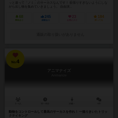
ッと違って「ノミ」のサーカスなんです！ 欲張りすぎないようにしな
がら出し物を集めていきましょう。 自由演...
68
245
23
184
興味あり
経験あり
お気に入り
持ってる
通販の取り扱いがありません
4
No.
アニマナイズ
Animanize
3～4人
30～45分
10歳～
6件
動物をコントロールして最高のサーカスを作れ！ 一捻りきいたトリッ
クテイキング