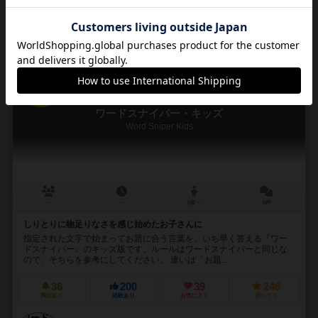
通販の取り扱いがありません
16
No.
ワードスナイパー・キッズ
Word Sniper Kids
－
－
4歳～
6件
しりとりに物足りなさを感じ始めたお子さんに
指定された文字で始まってお題に合う言葉を、いち早く答える『ワー
ドスナイパー』のキッズ版です。ルールはワードスナイパーと同じな
ので、そちらを参考にしてください。 違いは「お題...
36
200
39
246
興味あり
経験あり
お気に入り
持ってる