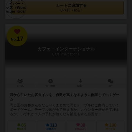
カートに追加する
1,680円（税込）
17
No.
カフェ・インターナショナル
Cafe International
2～4人
60～80分
12歳～
5件
袋から引いたお客タイルを、点数が高くなるように配置していくゲー
ム
同じ国のお客さんをなるべくまとめて同じテーブルにご案内していく
ボードゲーム。テーブル席が全て埋まるか、カウンター席が全て埋ま
るか、いずれか１人の手札が無くなり補充もする必要が...
85
313
38
190
興味あり
経験あり
お気に入り
持ってる