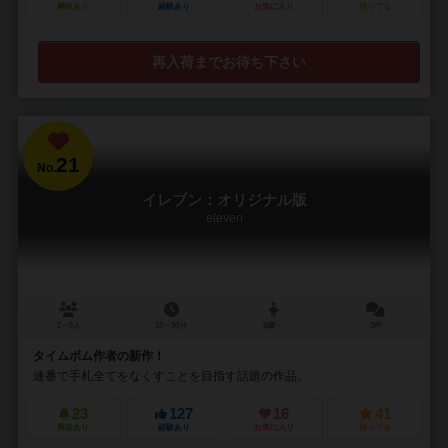
興味あり
経験あり
お気に入り
持ってる
再入荷までお待ち下さい
21
No.
イレブン：オリジナル版
eleven
2～6人
10～30分
8歳～
3件
タイムボム作者の新作！
連番で手札全てをなくすことを目指す話題の作品。
23
127
16
41
興味あり
経験あり
お気に入り
持ってる