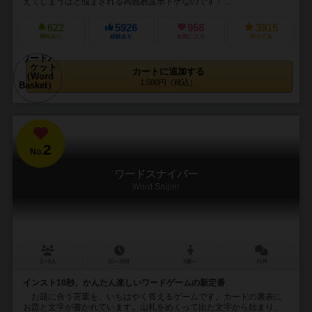
えてしまうほど悩まされる高難易度ボドゲなのです！ ...
622
5926
958
3915
興味あり
経験あり
お気に入り
持ってる
カートに追加する
1,500円（税込）
2
No.
ワードスナイパー
Word Sniper
2～6人
10～20分
6歳～
21件
インスト10秒、かんたん楽しいワードゲームの新定番
お題に合う言葉を、いちはやく答えるゲームです。カードの裏表に
お題と文字が書かれています。山札をめくって出た文字から始まり、