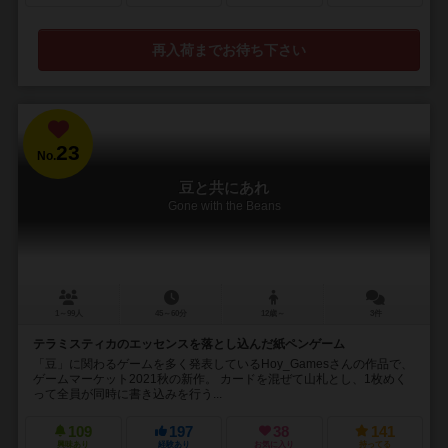
再入荷までお待ち下さい
23
No.
豆と共にあれ
Gone with the Beans
1～99人
45～60分
12歳～
3件
テラミスティカのエッセンスを落とし込んだ紙ペンゲーム
「豆」に関わるゲームを多く発表しているHoy_Gamesさんの作品で、
ゲームマーケット2021秋の新作。 カードを混ぜて山札とし、1枚めく
って全員が同時に書き込みを行う...
109
197
38
141
興味あり
経験あり
お気に入り
持ってる