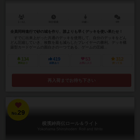
1～4人
30分前後
10歳～
9件
全員同時進行で砂の城を作り、誰よりも早くデッキを使い果たせ！
すでに出来上がった共通のデッキを使用して、自分のデッキをどん
どん圧縮していき、枚数を最も減らしたプレイヤーの勝利。デッキ構
築型カードゲームの面白さの一つである、ゲームの圧縮...
134
419
53
312
興味あり
経験あり
お気に入り
持ってる
再入荷までお待ち下さい
29
No.
横濱紳商伝ロール＆ライト
Yokohama Shinshoden: Roll and Write