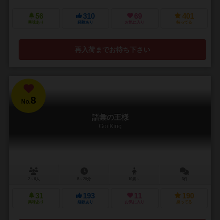
56
310
69
401
興味あり
経験あり
お気に入り
持ってる
再入荷までお待ち下さい
8
No.
語彙の王様
Goi King
2～6人
5～20分
10歳～
3件
31
193
11
190
興味あり
経験あり
お気に入り
持ってる