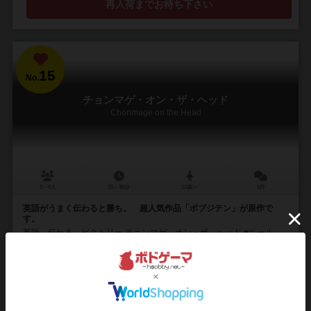
再入荷までお待ち下さい
15
No.
チョンマゲ・オン・ザ・ヘッド
Chonmage on the Head
3～8人
15～30分
12歳～
5件
英語がうまく伝わると勝ち。 超人気作品「ボブジテン」が原作で
す。
英語、伝わる、ビクトリー チョンマゲ・オン・ザ・ヘッド ■ルール
１．禁止ワードを使わずに、お題を英語で伝える。 ２．お題が分かっ
た人が回答する。 ３．たく...
70
361
52
250
興味あり
経験あり
お気に入り
持ってる