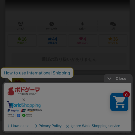
2～5人
60～120分
10歳～
1件
16
44
4
36
興味あり
経験あり
お気に入り
持ってる
通販の取り扱いがありません
32
No.
シティビルダー
Suburbia