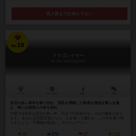
再入荷までお待ち下さい
19
No.
ドラゴンイヤー
Im Jahr des Drachen
2～5人
75～100分
12歳～
10件
災厄の多い辰年を乗り切れ 宮廷を増築して医者を僧侶を軍人を雇
え 時には使用人の首を切れ
中国では辰年は災厄が多い年、干ばつや疫病やモンゴルの襲来があり
ます。 あなたは宮廷官僚となり、人を雇って働かせ、この年を乗り切
りましょう。 手番順の取合い、やりたいアクシ...
79
370
67
126