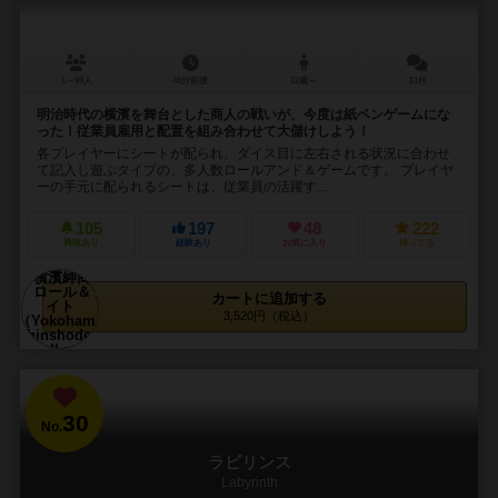
1～99人
45分前後
12歳～
11件
明治時代の横濱を舞台とした商人の戦いが、今度は紙ペンゲームにな
った！従業員雇用と配置を組み合わせて大儲けしよう！
各プレイヤーにシートが配られ、ダイス目に左右される状況に合わせ
て記入し遊ぶタイプの、多人数ロールアンド＆ゲームです。 プレイヤ
ーの手元に配られるシートは、従業員の活躍す...
105
197
48
222
興味あり
経験あり
お気に入り
持ってる
カートに追加する
3,520円（税込）
30
No.
ラビリンス
Labyrinth