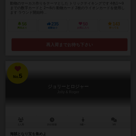
動物のサーカス作りをテーマとした トリックテイキングです 4色1〜9
までの数字カードと 2〜8の 動物カード 2枚のライオンカードを使用し
ます ラウンド開始時...
56
235
50
143
興味あり
経験あり
お気に入り
持ってる
再入荷までお待ち下さい
5
No.
ジョリーとロジャー
Jolly & Roger
2人用
20分前後
8歳～
3件
海賊となり宝を集めよ