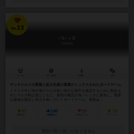
13
No.
バレッタ
Valletta
2～4人
40～80分
10歳～
4件
デッキビルドの要素と拡大生産の要素がミックスされたボードゲーム
１５５６年に地中海のマルタ島に強力な都市を建設するために創設さ
れたマルタ騎士団とともに、最初の建設計画バレッタに参加し、重要
な建物を建設し得点を稼いでいくボードゲーム。複数あ...
67
140
19
79
興味あり
経験あり
お気に入り
持ってる
通販の取り扱いがありません