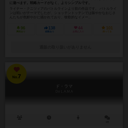
に遊べます。戦略カードがなく、よりシンプルです。
ライナー・クニツィアのバトルラインより前の作品です。 バトルライ
ンは戦いがテーマでしたが、ショッテントッテンでは賑やかなおじさ
んたちが色鮮やかに描かれており、牧歌的なイメー...
96
138
44
101
興味あり
経験あり
お気に入り
持ってる
通販の取り扱いがありません
7
No.
ド・ラマ
Do L.A.M.A
－
－
6件