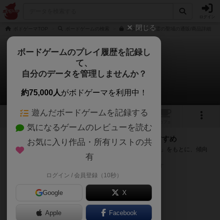
ログイン
閉じる
ボドゲーマTOP
ボードゲームの検索
エタリヤ：精霊の聖域の通販/商品詳細
ボードゲームのプレイ履歴を記録し
て、
エタリヤ：精霊の聖域
自分のデータを管理しませんか？
次のおすすめボードゲーム
約75,000人
がボドゲーマを利用中！
遊んだボードゲームを記録する
8
1
1
トップ
画像
動画
レビュー
カフェ
気になるゲームのレビューを読む
『エタリヤ：精霊の聖域』が好きな方へのおすすめ
お気に入り作品・所有リストの共
このゲームのトップページで投票された「プレイ感の評価」をもとに、傾向
有
が近いボードゲームをランキング形式で紹介します。
※リストには一定の投票数がある作品のみを表示しています
ログイン / 会員登録（10秒）
Google
X
Apple
Facebook