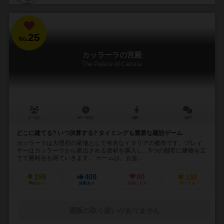
25
No.
カッラーラの宮殿
The Palace of Carrara
2～4人
60～80分
8歳～
10件
どこに建てる? いつ決算する? タイミングも重要な建設ゲーム
カッラーラは大理石の産地として有名なイタリアの都市です。プレイ
ヤーはカッラーラから産出される資材を購入し、6つの都市に建物を立
てて勝利点を得ていきます。 ゲームは、お金...
159
409
80
192
興味あり
経験あり
お気に入り
持ってる
通販の取り扱いがありません