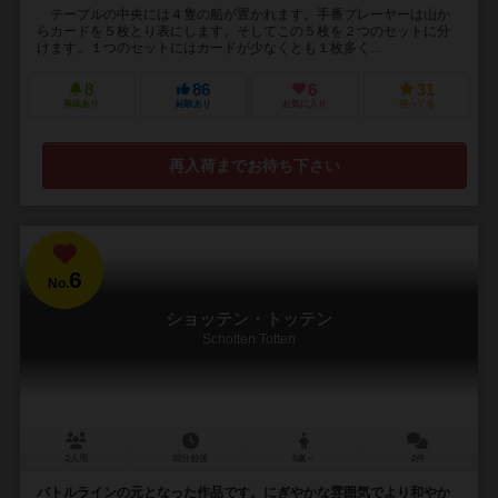
テーブルの中央には４隻の船が置かれます。手番プレーヤーは山か
らカードを５枚とり表にします。そしてこの５枚を２つのセットに分
けます。１つのセットにはカードが少なくとも１枚多く...
8
86
6
31
興味あり
経験あり
お気に入り
持ってる
再入荷までお待ち下さい
6
No.
ショッテン・トッテン
Schotten Totten
2人用
20分前後
8歳～
2件
バトルラインの元となった作品です。にぎやかな雰囲気でより和やか