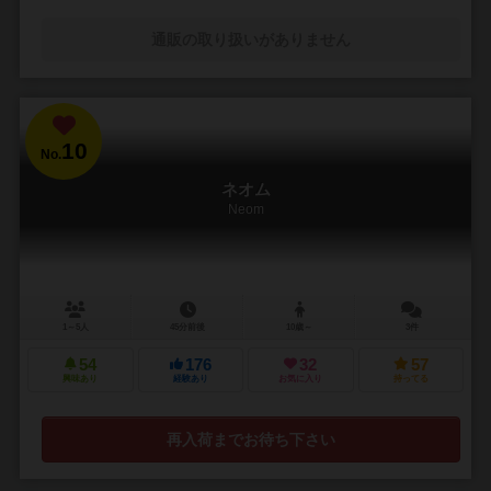
通販の取り扱いがありません
10
No.
ネオム
Neom
1～5人
45分前後
10歳～
3件
54
176
32
57
興味あり
経験あり
お気に入り
持ってる
再入荷までお待ち下さい