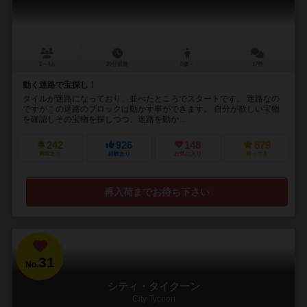
2～4人
20分前後
8歳～
17件
動く迷路で宝探し！
タイルが迷路になっており、並べたところでスタートです。 迷路なの
ですがこの迷路のブロックは動かす事ができます。 自分が欲しい宝物
を確認しその宝物を探しつつ、迷路を動か...
242
926
148
679
興味あり
経験あり
お気に入り
持ってる
再入荷までお待ち下さい
31
No.
シティ・タイクーン
City Tycoon