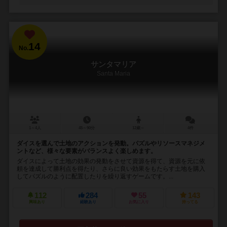
14
No.
サンタマリア
Santa Maria
1～4人
45～90分
12歳～
4件
ダイスを選んで土地のアクションを発動。パズルやリソースマネジメ
ントなど、様々な要素がバランスよく楽しめます。
ダイスによって土地の効果の発動をさせて資源を得て、資源を元に依
頼を達成して勝利点を得たり、さらに良い効果をもたらす土地を購入
してパズルのように配置したりを繰り返すゲームです。...
112
284
55
143
興味あり
経験あり
お気に入り
持ってる