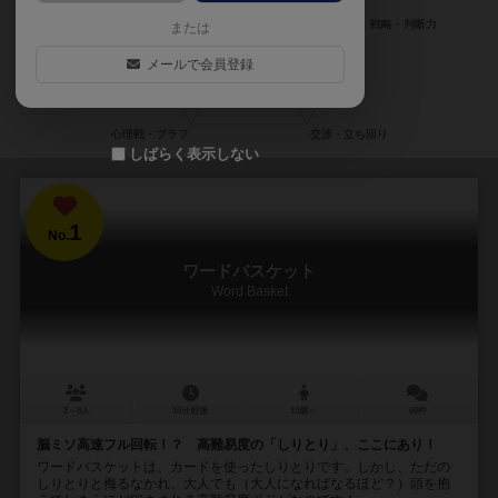
または
メールで会員登録
しばらく表示しない
1
No.
ワードバスケット
Word Basket
2～8人
10分前後
10歳～
69件
脳ミソ高速フル回転！？ 高難易度の「しりとり」、ここにあり！
ワードバスケットは、カードを使ったしりとりです。しかし、ただの
しりとりと侮るなかれ、大人でも（大人になればなるほど？）頭を抱