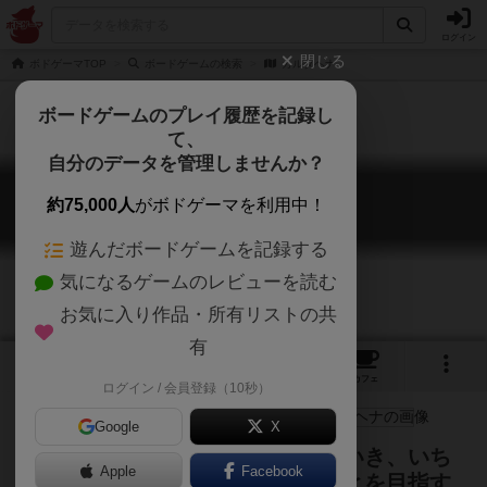
ログイン
閉じる
ボドゲーマTOP
ボードゲームの検索
カルタヘナ
ボードゲームのプレイ履歴を記録し
て、
自分のデータを管理しませんか？
カルタヘナ
約75,000人
がボドゲーマを利用中！
Cartagena
遊んだボードゲームを記録する
気になるゲームのレビューを読む
お気に入り作品・所有リストの共
有
3
2
20
トップ
画像
動画
レビュー
カフェ
ログイン / 会員登録（10秒）
Google
X
複数の駒を効率よく前に進ませていき、いち
Apple
Facebook
早く自分の駒を全て脱出させることを目指す