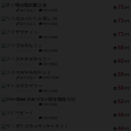
宵と暁の呪文書
75
PT
紹介文あり
8件の投稿
リスボン・トラム 28
73
PT
紹介文あり
9件の投稿
アマナイト
73
PT
紹介文なし
1件の投稿
ブラヴェスト
66
PT
紹介文なし
1件の投稿
スペクタキュラー
60
PT
紹介文なし
1件の投稿
スモールワールド
59
PT
紹介文あり
13件の投稿
ギャンブラー
58
PT
紹介文なし
2件の投稿
Bitter End ブタペスト救出作戦
52
PT
紹介文なし
1件の投稿
ラピード
46
PT
紹介文なし
1件の投稿
ザ・フラッフィー・ライト
44
PT