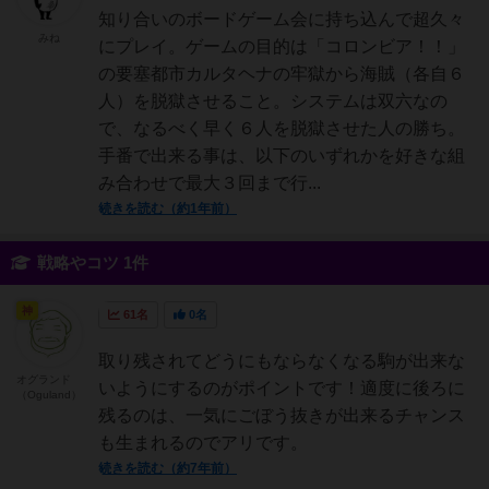
知り合いのボードゲーム会に持ち込んで超久々
みね
にプレイ。ゲームの目的は「コロンビア！！」
の要塞都市カルタヘナの牢獄から海賊（各自６
人）を脱獄させること。システムは双六なの
で、なるべく早く６人を脱獄させた人の勝ち。
手番で出来る事は、以下のいずれかを好きな組
み合わせで最大３回まで行...
続きを読む（約1年前）
戦略やコツ 1件
神
61名
0名
取り残されてどうにもならなくなる駒が出来な
オグランド
いようにするのがポイントです！適度に後ろに
（Oguland）
残るのは、一気にごぼう抜きが出来るチャンス
も生まれるのでアリです。
続きを読む（約7年前）