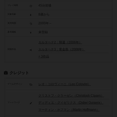
45分前後
プレイ時間
8歳から
対象年齢
2000年～
発売時期
未登録
参考価格
カルタヘナ2：帰還（2006年）
カルタヘナ3：黄金島（2008年）
関連作品
+ 3作品
クレジット
レオ・コロヴィーニ（Leo Colovini）
ゲームデザイン
クリストフ・クラーゼン（Christoph Clasen）
ディディエ・グイゼリクス（Didier Guiserix）
アートワーク
マーティン・ホフマン（Martin Hoffmann）