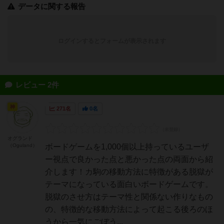
データに関する報告
ログインするとフォームが表示されます
レビュー 2件
神
271名
0名
オグランド
（Oguland）
ボードゲームを1,000個以上持っているユーザ
ー視点で良かった点と悪かった点の両面から紹
介します！カ駒の移動方法に特徴がある脱獄が
テーマになっている面白いボードゲームです。
脱獄のさせ方はテーマ性と関係ない作りなもの
の、特徴的な移動方法によって起こる後ろのほ
うから一気にごぼう...