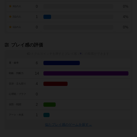
0
0%
3点の人
1
4%
2点の人
0
0%
1点の人
プレイ感の評価
トグルスイッチを押すとプレイ感（
※
）の投票ができます
6
運・確率
14
戦略・判断力
4
交渉・立ち回り
0
心理戦・ブラフ
2
攻防・戦闘
1
アート・外見
似たプレイ感のゲームを探す→