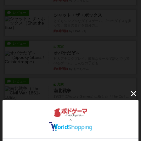
約4時間前
by ジェイとと
レビュー
シャット・ザ・ボックス
とてもシンプルなダイスゲーム。2つのダイスを振
って、出目の合計を自分の...
約4時間前
by OSAっち
レビュー
充実
オバケだぞ～
対人アナログプレイ。簡単なルールで誰とでも遊
べるゲーム。こんなの子ども...
約5時間前
by おーちゃん
レビュー
充実
南北戦争
1983年にVictory Gamesが出版した『The Civil ...
約9時間前
by Chaco
レビュー
画像付き
ファイアー・ブルズ / 火牛陣
火牛を引き連れて敵を殲滅させる。縦か斜めで前2
列まで攻撃できるが、自分...
約11時間前
by うらまこ