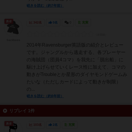
続きを読む（約7年前）
勇者
342名
0名
0
充実
backbees
2014年Ravensburger英語版の紹介とレビュー
です。ジャングルから逃走する、各プレーヤー
の海賊団（団員4コマ）を我先に「脱出船」に
駆け上げらせていくレース性に加えて、コマの
動きがTroubleとか星形のダイヤモンドゲームみ
たいな（ただしカードによって動きが制限）
の...
続きを読む（約8年前）
リプレイ 1件
勇者
103名
2名
充実