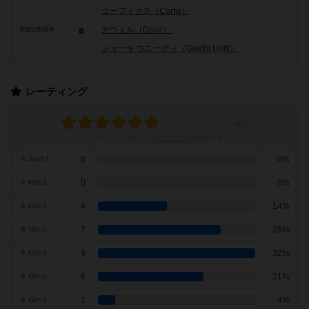
コーフィクス（Corfix）
デヴィル（Devir）
関連企業/団体
ジョーキ ウニーティ（Giochi Uniti）
レーティング
レーティングを行うには
ログイン
が必要です
0
0%
10点の人
0
0%
9点の人
4
14%
8点の人
7
25%
7点の人
9
32%
6点の人
6
21%
5点の人
1
4%
4点の人