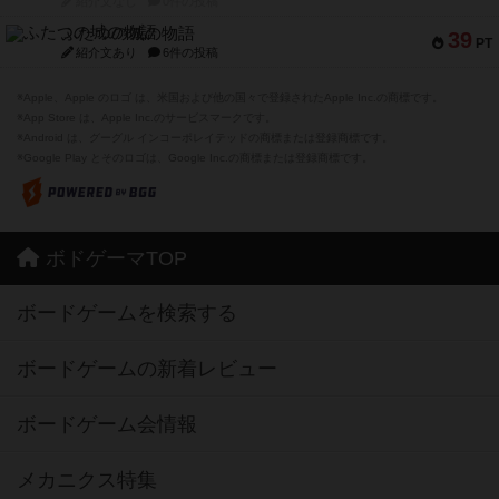
紹介文なし
0件の投稿
ふたつの城の物語
39
PT
紹介文あり
6件の投稿
※Apple、Apple のロゴ は、米国および他の国々で登録されたApple Inc.の商標です。
※App Store は、Apple Inc.のサービスマークです。
※Android は、グーグル インコーポレイテッドの商標または登録商標です。
※Google Play とそのロゴは、Google Inc.の商標または登録商標です。
ボドゲーマTOP
ボードゲームを検索する
ボードゲームの新着レビュー
ボードゲーム会情報
メカニクス特集