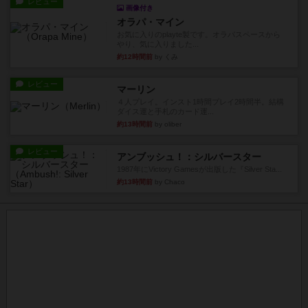
レビュー
画像付き
オラパ・マイン
お気に入りのplayte製です。オラパスペースから
やり、気に入りました...
約12時間前
by くみ
レビュー
マーリン
４人プレイ。インスト1時間プレイ2時間半。結構
ダイス運と手札のカード運...
約13時間前
by oliber
レビュー
アンブッシュ！：シルバースター
1987年にVictory Gamesが出版した『Silver Sta...
約13時間前
by Chaco