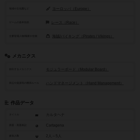
ヨーロッパ（Europe）
地域や文化圏など
レース（Race）
ゲームの基本目的
海賊/バイキング（Pirates / Vikings）
主要登場人物/職業や生物
メカニクス
モジュラーボード（Modular Board）
頻出するメカニクス
ハンドマネージメント（Hand Management）
得点や資源等の獲得ルール
作品データ
カルタヘナ
タイトル
Cartagena
原題・英題表記
2人～5人
参加人数