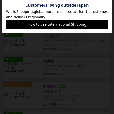
レビュー
フリップ７
カードをめくるかパスをするかを決めてパスした
時のカード数字が得点になる...
約11時間前
by mob567
レビュー
コンセプト
親のプレイヤーがお題を決めて限られたヒントの
中から他のプレイヤーに当て...
約11時間前
by mob567
レビュー
海兵隊
1988年にVictory Gamesが出版した
『Leathernec...
約12時間前
by Chaco
ルール/インスト
画像付き
充実
パーミッド
おばあちゃんは猫が大好きです!しかし、あまりに
も多くの猫を飼っているた...
約12時間前
by jurong