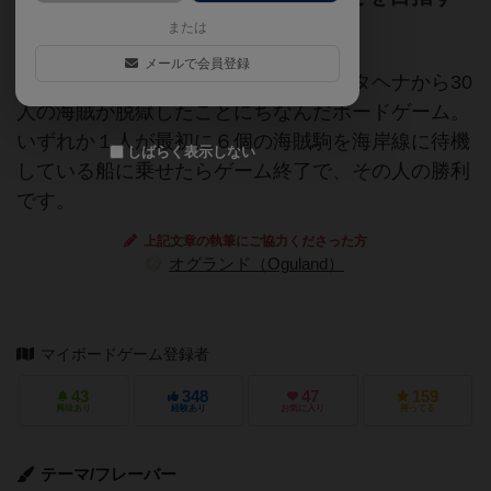
ボードゲーム
または
メールで会員登録
１６７２年に難攻不落の要塞都市カルタヘナから30
人の海賊が脱獄したことにちなんだボードゲーム。
いずれか１人が最初に６個の海賊駒を海岸線に待機
しばらく表示しない
している船に乗せたらゲーム終了で、その人の勝利
です。
上記文章の執筆にご協力くださった方
オグランド（Oguland）
マイボードゲーム登録者
43
348
47
159
興味あり
経験あり
お気に入り
持ってる
テーマ/フレーバー