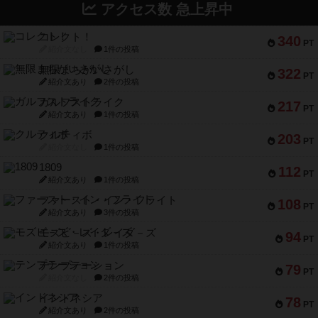
アクセス数 急上昇中
コレクト！
340
PT
紹介文なし
1件の投稿
無限まちがいさがし
322
PT
紹介文あり
2件の投稿
ガルフストライク
217
PT
紹介文あり
1件の投稿
クルティボ
203
PT
紹介文なし
1件の投稿
1809
112
PT
紹介文あり
1件の投稿
ファースト・イン・フライト
108
PT
紹介文あり
3件の投稿
モズビ－ズ・レイダ－ズ
94
PT
紹介文あり
1件の投稿
テンプテーション
79
PT
紹介文なし
2件の投稿
インドネシア
78
PT
紹介文あり
2件の投稿