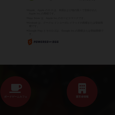
※Apple、Apple のロゴ は、米国および他の国々で登録された
Apple Inc.の商標です。
※App Store は、Apple Inc.のサービスマークです。
※Android は、グーグル インコーポレイテッドの商標または登録商
標です。
※Google Play とそのロゴは、Google Inc.の商標または登録商標で
す。
ボードゲームカフェ
運営者情報