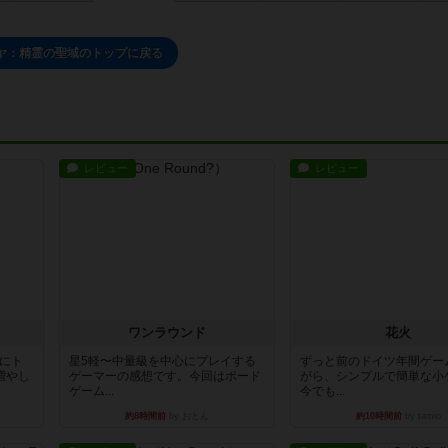
ヤ：精霊の聖域のトップに戻る
レビュー
レビュー
ワンラウンド
花火
魔にト
星5軽〜中量級を中心にプレイする
ずっと前のドイツ年間ゲー
増やし
ゲーマーの感想です。今回はボード
がら、シンプルで簡単な小
ゲーム...
今でも...
約8時間前
by おとん
約10時間前
by tamio