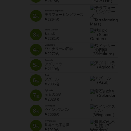
2415名
Terraforming Mars
2
テラフォーミングマーズ
位
2394名
Stone Garden
3
枯山水
位
2281名
Viticulture
4
ワイナリーの四季
位
2272名
Agricola
5
アグリコラ
位
2119名
Azul
6
アズール
位
2035名
Splendor
7
宝石の煌き
位
2028名
Wingspan
8
ウイングスパン
位
2006名
7 Wonders
9
世界の七不思議
位
1919名