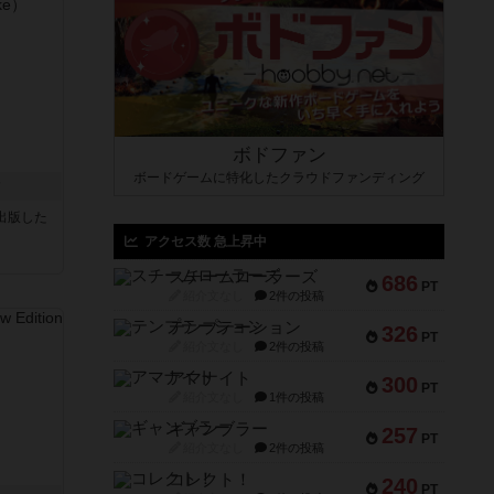
ボドファン
ボードゲームに特化したクラウドファンディング
ク
sが出版した
アクセス数 急上昇中
スチームローラーズ
686
PT
紹介文なし
2件の投稿
テンプテーション
326
PT
紹介文なし
2件の投稿
アマナイト
300
PT
紹介文なし
1件の投稿
ギャンブラー
257
PT
紹介文なし
2件の投稿
コレクト！
240
PT