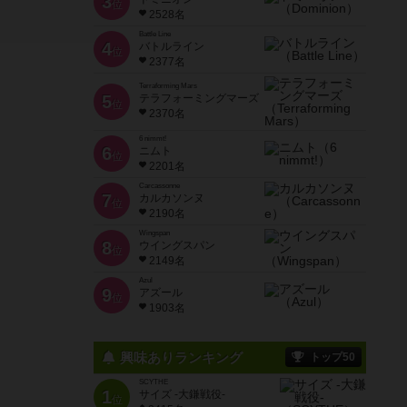
3
位
2528名
Battle Line
4
バトルライン
位
2377名
Terraforming Mars
5
テラフォーミングマーズ
位
2370名
6 nimmt!
6
ニムト
位
2201名
Carcassonne
7
カルカソンヌ
位
2190名
Wingspan
8
ウイングスパン
位
2149名
Azul
9
アズール
位
1903名
興味ありランキング
トップ50
SCYTHE
1
サイズ -大鎌戦役-
位