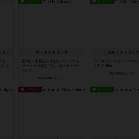
レビュー
レビュー
チケットトゥライド / チケットトゥライドアメリカ
ホットストリーク
ガルフストライ
ケラ
星7軽〜中量級を中心にプレイする
1983年にVictory Game
からど
ゲーマーの感想です。ボードゲーム
『Gulf Strik...
会にて...
約21時間前
by Chaco
約21時間前
by おとん
リプレイ
レビュー