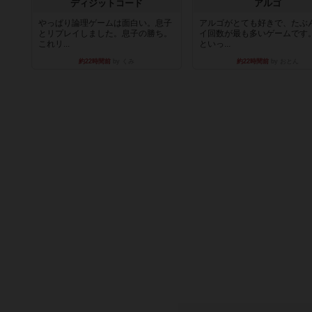
ディジットコード
アルゴ
やっぱり論理ゲームは面白い。息子
アルゴがとても好きで、たぶ
とリプレイしました。息子の勝ち。
イ回数が最も多いゲームです
これリ...
といっ...
約22時間前
by くみ
約22時間前
by おとん