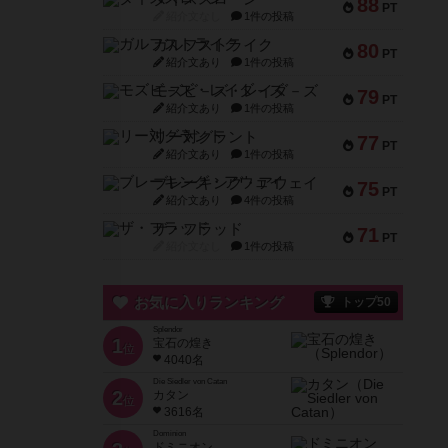
88
PT
紹介文なし
1件の投稿
ガルフストライク
80
PT
紹介文あり
1件の投稿
モズビ－ズ・レイダ－ズ
79
PT
紹介文あり
1件の投稿
リー対グラント
77
PT
紹介文あり
1件の投稿
ブレーキング・アウェイ
75
PT
紹介文あり
4件の投稿
ザ・フラッド
71
PT
紹介文なし
1件の投稿
お気に入りランキング
トップ50
Splendor
1
宝石の煌き
位
4040名
Die Siedler von Catan
2
カタン
位
3616名
Dominion
ドミニオン