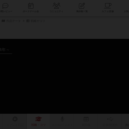
索
新着レビュー
ボードゲーム会
コミュニティ
掲示板一覧
作品データ
戦略やコツ
24年～
リプレイ
日記
戦略
・コツ
ルール
/インスト
掲示板
拡張/関連
作
次