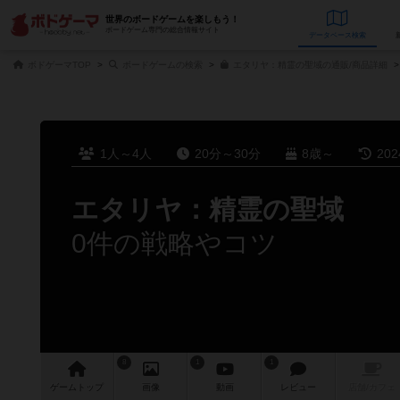
世界のボードゲームを楽しもう！
ボードゲーム専門の総合情報サイト
データベース
検
ボドゲーマTOP
ボードゲームの検索
エタリヤ：精霊の聖域の通販/商品詳細
1人～4人
20分～30分
8歳～
20
エタリヤ：精霊の聖域
0件の戦略やコツ
8
1
1
ゲーム
トップ
画像
動画
レビュー
店舗/
カフェ