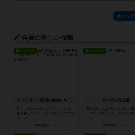
エタリ
会員の新しい投稿
レビュー
レビュー
アグリコラ：牧場の動物たち THE BIG BOX
宵と暁の呪文書
長らく積みゲーになってましたが、
4/5点呪文を修得したり使い
腰を据えてプレイできましたのでや
ークンを捧げたりして得点を
ってみ...
てい...
約1時間前
by くみ
約4時間前
by ワタル