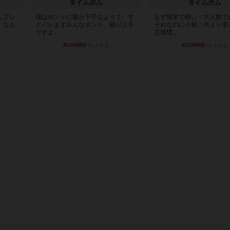
タイムボム
タイムボム
んプレ
僕はホントに嘘が下手なようで、す
まず簡単で軽い！大人数で
。なん
ぐバレますみんなホント、嘘が上手
それなのに小箱！何より楽
ですよ...
正体隠...
約22時間前
by あまる
約22時間前
by あまる