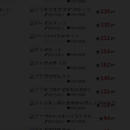
紹介文なし
1件の投稿
トリオンフ ア マレンゴ
遊べる！
236
PT
しい！！
紹介文あり
1件の投稿
エレメンツ
232
PT
紹介文あり
4件の投稿
バー！パーティー
212
PT
紹介文なし
1件の投稿
ギョッと
154
PT
紹介文あり
1件の投稿
クルティボ
152
PT
紹介文なし
1件の投稿
ブラヴェスト
140
PT
紹介文なし
1件の投稿
ドブル：ポケットモンスター
122
PT
紹介文あり
4件の投稿
ジャンヌ・ダルク-オルレアン ドロー＆ライト
118
PT
紹介文なし
5件の投稿
ファースト・イン・フライト
94
PT
紹介文あり
3件の投稿
ダイススローン