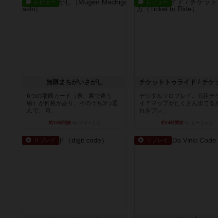
レビュー
レビュー
無限まちがいさがし
6つの場面カード（表、裏で違う
デジタルソロプレイ。元祖チ
絵）が何枚かあり、そのうち3つ選
イ？マップがたくさん出てる
んで、同...
れをプレ...
約13時間前
by ジェイとと
約14時間前
by おーちゃん
リプレイ
リプレイ