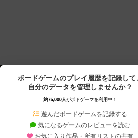
ボードゲームのプレイ履歴を記録して
自分のデータを管理しませんか？
約75,000人
がボドゲーマを利用中！
ボドゲーマTOP
ボードゲーム通販
遊んだボードゲームを記録する
気になるゲームのレビューを読む
ボードゲームを検索する
新作・再入荷情報
お気に入り作品・所有リストの共有
ボードゲームの新着レビュー
定番ボードゲームの通販