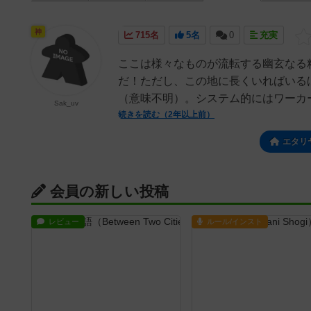
神
715名
5名
0
充実
ここは様々なものが流転する幽玄なる
だ！ただし、この地に長くいればいる
（意味不明）。システム的にはワーカー
Sak_uv
続きを読む（2年以上前）
エタリ
会員の新しい投稿
レビュー
ルール/インスト