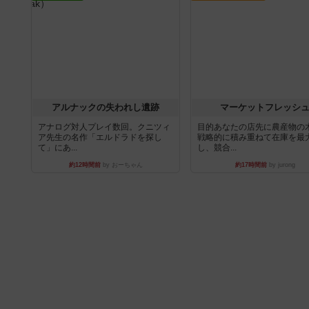
アルナックの失われし遺跡
マーケットフレッシ
アナログ対人プレイ数回。クニツィ
目的あなたの店先に農産物の
ア先生の名作「エルドラドを探し
戦略的に積み重ねて在庫を最
て」にあ...
し、競合...
約12時間前
by おーちゃん
約17時間前
by jurong