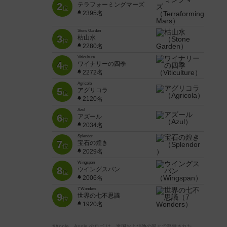
2
テラフォーミングマーズ
位
2395名
Stone Garden
3
枯山水
位
2280名
Viticulture
4
ワイナリーの四季
位
2272名
Agricola
5
アグリコラ
位
2120名
Azul
6
アズール
位
2034名
Splendor
7
宝石の煌き
位
2029名
Wingspan
8
ウイングスパン
位
2006名
7 Wonders
9
世界の七不思議
位
1920名
※Apple、Apple のロゴ は、米国および他の国々で登録された