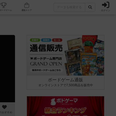
ログイン
カフェ/店舗
人気ボードゲーム
通販ストア
ボードゲーム通販
オンラインストアで7,500商品を販売中
のおすすめ