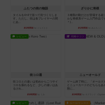
ふたつの街の物語
ざりかに将棋
タイルを4×4で並べて街づくりしま
３種類の駒だけが登場する超
す。ただし、街は各プレイヤーの間
ルな将棋系ゲーム入門作品です
にあ...
＾)...
約2時間前
by ジェイとと
約2時間前
by あんちっく
レビュー
戦略やコツ
街コロ通
ニューオールド
街コロとの違いは初めから二つサイ
ゲーム終了時に、「オールド
コロを振れるなど、少しの違いはあ
とニューカードのどちらもある
るけれ...
態に...
約8時間前
by くみ
約9時間前
by オグランド（Ogulan
レビュー
ルール/インスト