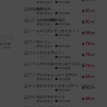
PT
紹介文あり
1件の投稿
南北戦争
91
PT
紹介文あり
1件の投稿
ふたつの城の物語
91
PT
紹介文あり
6件の投稿
ノームズ・アット・ナイト
88
PT
紹介文なし
1件の投稿
マーリン
76
5までの数
PT
紹介文あり
6件の投稿
。これを
フラットアイアン
75
PT
紹介文なし
2件の投稿
トランスオリエント・エクスプレス
70
PT
紹介文なし
1件の投稿
アンブッシュ！：ムーブアウト！
59
PT
紹介文あり
1件の投稿
キャプテン・フリップ：イスラ・ボンバ
51
PT
紹介文なし
2件の投稿
ガルフストライク
46
PT
紹介文あり
1件の投稿