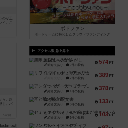
うのが正
レイ。こ
ボドファン
ボードゲームに特化したクラウドファンディング
アクセス数 急上昇中
無限まちがいさがし
574
PT
紹介文あり
2件の投稿
リワイルド：サウスアメリカ
389
PT
紹介文なし
2件の投稿
アンダー・ザ・テーブラー
378
PT
紹介文あり
1件の投稿
宵と暁の呪文書
から、超
133
PT
感じ。パ
紹介文あり
8件の投稿
セミファイナル ～お前はまだ生きている～
103
PT
ーム家族)
紹介文あり
1件の投稿
ワン・トゥ・ファイブ
97