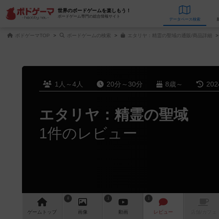
世界のボードゲームを楽しもう！
ボードゲーム専門の総合情報サイト
データベース
検
ボドゲーマTOP
ボードゲームの検索
エタリヤ：精霊の聖域の通販/商品詳細
1人～4人
20分～30分
8歳～
20
エタリヤ：精霊の聖域
1件のレビュー
8
1
1
ゲーム
トップ
画像
動画
レビュー
店舗/
カフェ