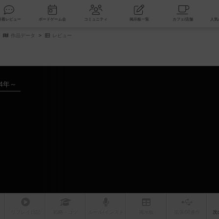
索
新着レビュー
ボードゲーム会
コミュニティ
掲示板一覧
作品データ
レビュー
24年～
リプレイ
日記
戦略
・コツ
ルール
/インスト
掲示板
拡張/関連
作
次