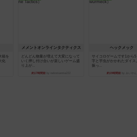
ュ
メメントオンラインタクティクス
ヘックメック
木箱を
どんどん物量が増えて大変になって
サイコロゲームです1から
大化
いく押し付け合いが楽しいゲーム盛
字と芋虫がかかれたダイス
り上が...
振っ...
約17時間前
by nekomanma222
約19時間前
by みいやん