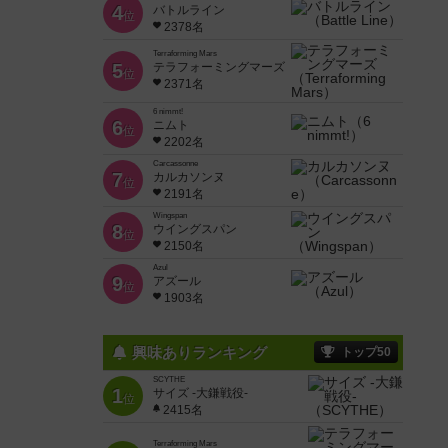
4
バトルライン
位
2378名
Terraforming Mars
5
テラフォーミングマーズ
位
2371名
6 nimmt!
6
ニムト
位
2202名
Carcassonne
7
カルカソンヌ
位
2191名
Wingspan
8
ウイングスパン
位
2150名
Azul
9
アズール
位
1903名
興味ありランキング
トップ50
SCYTHE
1
サイズ -大鎌戦役-
位
2415名
Terraforming Mars