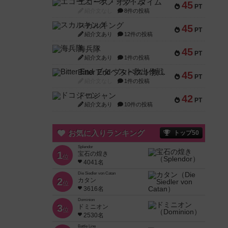
エコーズ・オブ・タイム
45
PT
紹介文なし
8件の投稿
スカルキング
45
PT
紹介文あり
12件の投稿
海兵隊
45
PT
紹介文あり
1件の投稿
Bitter End ブタペスト救出作戦
45
PT
紹介文なし
1件の投稿
ドコジャン
42
PT
紹介文あり
10件の投稿
お気に入りランキング
トップ50
Splendor
1
宝石の煌き
位
4041名
Die Siedler von Catan
2
カタン
位
3616名
Dominion
3
ドミニオン
位
2530名
Battle Line