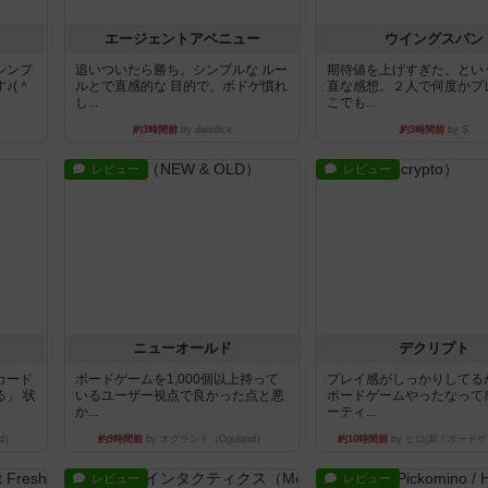
エージェントアベニュー
ウイングスパン
シンプ
追いついたら勝ち。シンプルな ルー
期待値を上げすぎた、とい
♪(＾
ルとで直感的な 目的で、ボドゲ慣れ
直な感想。２人で何度かプ
し...
こでも...
約3時間前
by daisdice
約3時間前
by S
レビュー
レビュー
ニューオールド
デクリプト
カード
ボードゲームを1,000個以上持って
プレイ感がしっかりしてる
」 状
いるユーザー視点で良かった点と悪
ボードゲームやったなって
か...
ーティ...
d）
約9時間前
by オグランド（Oguland）
約10時間前
by ヒロ(新！ボードゲ
レビュー
レビュー