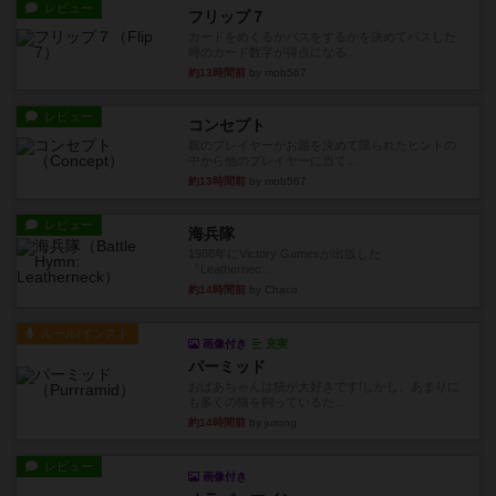
レビュー
フリップ７
カードをめくるかパスをするかを決めてパスした
時のカード数字が得点になる...
約13時間前
by mob567
レビュー
コンセプト
親のプレイヤーがお題を決めて限られたヒントの
中から他のプレイヤーに当て...
約13時間前
by mob567
レビュー
海兵隊
1988年にVictory Gamesが出版した
『Leathernec...
約14時間前
by Chaco
ルール/インスト
画像付き
充実
パーミッド
おばあちゃんは猫が大好きです!しかし、あまりに
も多くの猫を飼っているた...
約14時間前
by jurong
レビュー
画像付き