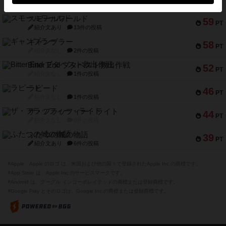
PT
紹介文なし
1件の投稿
スモールワールド
59
PT
紹介文あり
13件の投稿
ギャンブラー
58
PT
紹介文なし
2件の投稿
Bitter End ブタペスト救出作戦
52
PT
紹介文なし
1件の投稿
ラピード
46
PT
紹介文なし
1件の投稿
ザ・フラッフィー・ライト
44
PT
紹介文なし
0件の投稿
ふたつの城の物語
39
PT
紹介文あり
6件の投稿
※Apple、Apple のロゴ は、米国および他の国々で登録されたApple Inc.の商標です。
※App Store は、Apple Inc.のサービスマークです。
※Android は、グーグル インコーポレイテッドの商標または登録商標です。
※Google Play とそのロゴは、Google Inc.の商標または登録商標です。