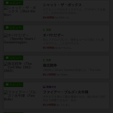
レビュー
シャット・ザ・ボックス
とてもシンプルなダイスゲーム。2つのダイスを振
って、出目の合計を自分の...
約6時間前
by OSAっち
レビュー
充実
オバケだぞ～
対人アナログプレイ。簡単なルールで誰とでも遊
べるゲーム。こんなの子ども...
約7時間前
by おーちゃん
レビュー
充実
南北戦争
1983年にVictory Gamesが出版した『The Civil ...
約11時間前
by Chaco
レビュー
画像付き
ファイアー・ブルズ / 火牛陣
火牛を引き連れて敵を殲滅させる。縦か斜めで前2
列まで攻撃できるが、自分...
約13時間前
by うらまこ