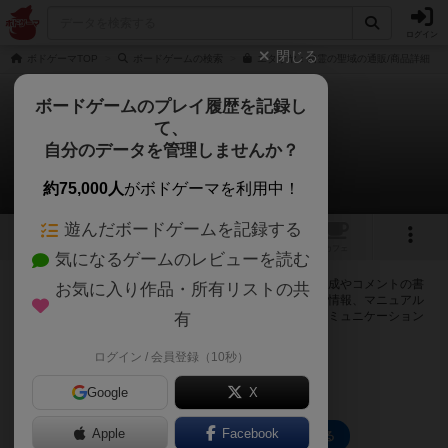
ログイン
閉じる
ボドゲーマTOP
ボードゲームの検索
エタリヤ：精霊の聖域の通販/商品詳細
ボードゲームのプレイ履歴を記録し
て、
エタリヤ：精霊の聖域
自分のデータを管理しませんか？
0件の掲示板
約75,000人
がボドゲーマを利用中！
遊んだボードゲームを記録する
8
1
1
トップ
画像
動画
レビュー
カフェ
気になるゲームのレビューを読む
ログインするとエタリヤ：精霊の聖域に関する掲示板の作成やコメントの書
お気に入り作品・所有リストの共
き込みが出来るようになります。ルールの疑問やエラッタ情報、マニュアル
では判断し辛い曖昧な表記等について会員同士で自由にコミュニケーション
有
をとることが出来ます。
ログイン / 会員登録（10秒）
ログイン/無料会員登録
Google
X
Apple
Facebook
エタリヤ：精霊の聖域のトップに戻る