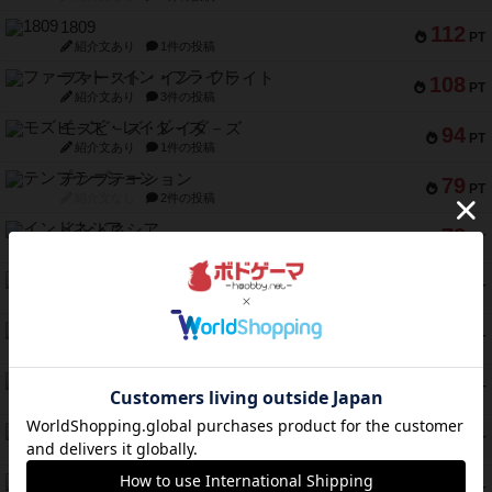
1809
112
PT
紹介文あり
1件の投稿
ファースト・イン・フライト
108
PT
紹介文あり
3件の投稿
モズビ－ズ・レイダ－ズ
94
PT
紹介文あり
1件の投稿
テンプテーション
79
PT
紹介文なし
2件の投稿
インドネシア
78
PT
紹介文あり
2件の投稿
宵と暁の呪文書
75
PT
紹介文あり
8件の投稿
リスボン・トラム 28
73
PT
紹介文あり
9件の投稿
アマナイト
73
PT
紹介文なし
1件の投稿
ブラヴェスト
66
PT
紹介文なし
1件の投稿
スペクタキュラー
60