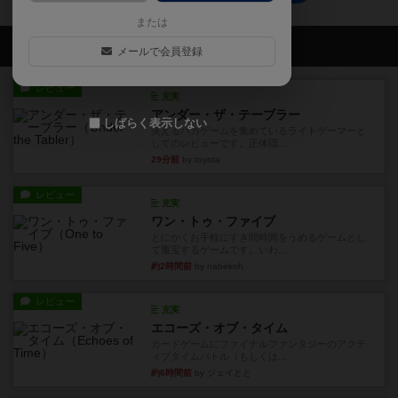
または
会員の新しい投稿
メールで会員登録
レビュー
充実
アンダー・ザ・テーブラー
しばらく表示しない
笑えるバカゲームを集めているライトゲーマーと
してのレビューです。正体隠...
29分前
by toyota
レビュー
充実
ワン・トゥ・ファイブ
とにかくお手軽にすき間時間をうめるゲームとし
て重宝するゲームです。いわ...
約2時間前
by nabekoh
レビュー
充実
エコーズ・オブ・タイム
カードゲームにファイナルファンタジーのアクテ
ィブタイムバトル（もしくは...
約6時間前
by ジェイとと