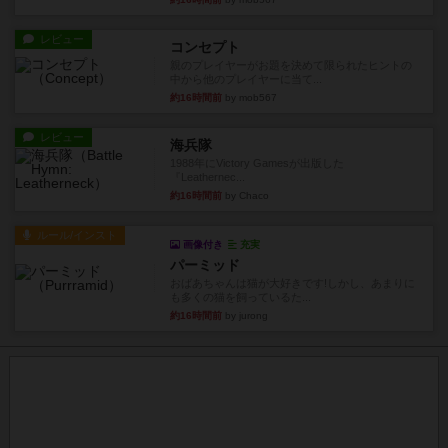
レビュー
コンセプト
親のプレイヤーがお題を決めて限られたヒントの
中から他のプレイヤーに当て...
約16時間前
by mob567
レビュー
海兵隊
1988年にVictory Gamesが出版した
『Leathernec...
約16時間前
by Chaco
ルール/インスト
画像付き
充実
パーミッド
おばあちゃんは猫が大好きです!しかし、あまりに
も多くの猫を飼っているた...
約16時間前
by jurong