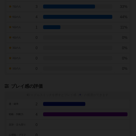
3
33%
7点の人
4
44%
6点の人
1
11%
5点の人
0
0%
4点の人
0
0%
3点の人
0
0%
2点の人
0
0%
1点の人
プレイ感の評価
トグルスイッチを押すとプレイ感（
※
）の投票ができます
2
運・確率
4
戦略・判断力
0
交渉・立ち回り
0
心理戦・ブラフ