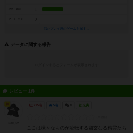
1
攻防・戦闘
0
アート・外見
似たプレイ感のゲームを探す→
データに関する報告
ログインするとフォームが表示されます
レビュー 1件
神
715名
5名
0
充実
Sak_uv
ここは様々なものが流転する幽玄なる精霊たち