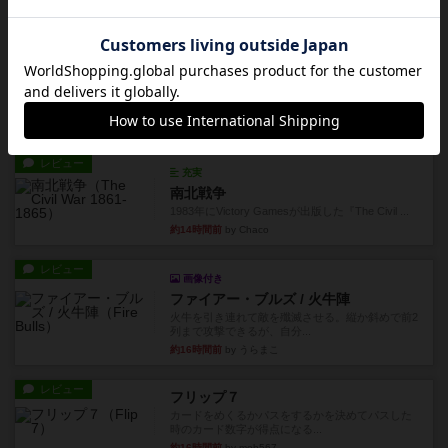
約9時間前
by OSAっち
レビュー
充実
オバケだぞ～
対人アナログプレイ。簡単なルールで誰とでも遊
べるゲーム。こんなの子ども...
約10時間前
by おーちゃん
レビュー
充実
南北戦争
1983年にVictory Gamesが出版した『The Civil ...
約14時間前
by Chaco
レビュー
画像付き
ファイアー・ブルズ / 火牛陣
火牛を引き連れて敵を殲滅させる。縦か斜めで前2
列まで攻撃できるが、自分...
約16時間前
by うらまこ
レビュー
フリップ７
カードをめくるかパスをするかを決めてパスした
時のカード数字が得点になる...
約16時間前
by mob567