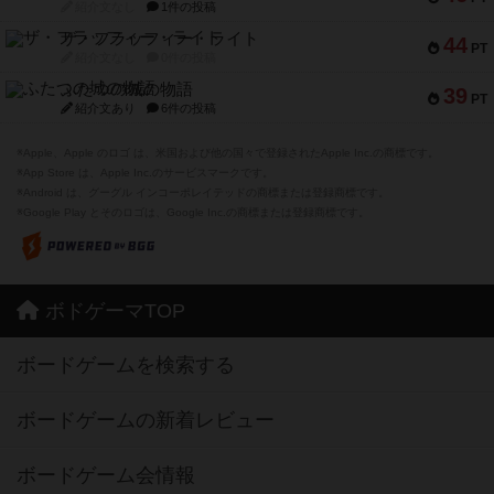
紹介文なし
1件の投稿
ザ・フラッフィー・ライト
44
PT
紹介文なし
0件の投稿
ふたつの城の物語
39
PT
紹介文あり
6件の投稿
※Apple、Apple のロゴ は、米国および他の国々で登録されたApple Inc.の商標です。
※App Store は、Apple Inc.のサービスマークです。
※Android は、グーグル インコーポレイテッドの商標または登録商標です。
※Google Play とそのロゴは、Google Inc.の商標または登録商標です。
ボドゲーマTOP
ボードゲームを検索する
ボードゲームの新着レビュー
ボードゲーム会情報