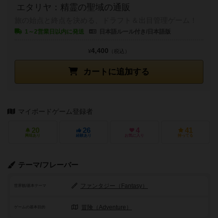
エタリヤ：精霊の聖域の通販
旅の始点と終点を決める、ドラフト＆出目管理ゲーム！
1～2営業日以内に発送
日本語ルール付き/日本語版
4,400
¥
（税込）
カートに追加する
マイボードゲーム登録者
20
26
4
41
興味あり
経験あり
お気に入り
持ってる
テーマ/フレーバー
ファンタジー（Fantasy）
世界観/基本テーマ
冒険（Adventure）
ゲームの基本目的