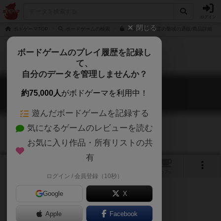
ログイン
閉じる
ボドゲーマTOP
ボードゲームの検索
エタリヤ：精霊の聖域の通販/商品詳細
ボードゲームのプレイ履歴を記録し
て、
自分のデータを管理しませんか？
エタリヤ：精霊の聖域
約75,000人
がボドゲーマを利用中！
Etariya: Elvian Relics
遊んだボードゲームを記録する
気になるゲームのレビューを読む
お気に入り作品・所有リストの共
有
8
1
1
トップ
画像
動画
レビュー
カフェ
ログイン / 会員登録（10秒）
Google
X
Apple
Facebook