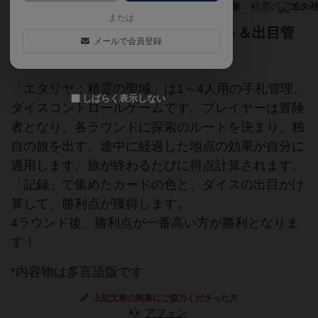
または
旅の始点と終点を決める、ドラフト＆出目管
メールで会員登録
理ゲーム！
「エタリヤ：精霊の聖域」は1～4人用の手札管理、
しばらく表示しない
ダイスコントロールゲームです。プレイヤーは冒険
者となり、各ラウンドに探索のルートを決まり、独
自の旅を出す。途中に経過した地点の効果が自分に
適用します。旅が終わるたびに得点計算されます、
「記録」で集めたカードの色と、ダイスの出目かけ
算して、勝利点が獲得します。
4ラウンド後、勝利点が一番高い方が勝利となりま
す！
*内容物は多言語版です
上記文章の執筆にご協力くださった方
アフォン