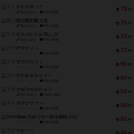
インドネシア
78
PT
紹介文あり
2件の投稿
宵と暁の呪文書
75
PT
紹介文あり
8件の投稿
リスボン・トラム 28
73
PT
紹介文あり
9件の投稿
アマナイト
73
PT
紹介文なし
1件の投稿
ブラヴェスト
66
PT
紹介文なし
1件の投稿
スペクタキュラー
60
PT
紹介文なし
1件の投稿
スモールワールド
59
PT
紹介文あり
13件の投稿
ギャンブラー
58
PT
紹介文なし
2件の投稿
Bitter End ブタペスト救出作戦
52
PT
紹介文なし
1件の投稿
ラピード
46
PT