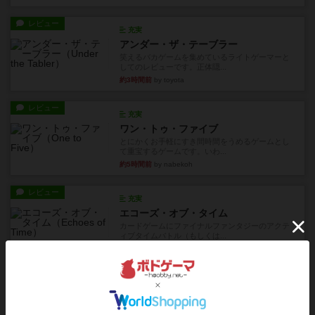
レビュー
充実
アンダー・ザ・テーブラー
笑えるバカゲームを集めているライトゲーマーと
してのレビューです。正体隠...
約3時間前
by toyota
レビュー
充実
ワン・トゥ・ファイブ
とにかくお手軽にすき間時間をうめるゲームとし
て重宝するゲームです。いわ...
約5時間前
by nabekoh
レビュー
充実
エコーズ・オブ・タイム
カードゲームにファイナルファンタジーのアクテ
ィブタイムバトル（もしくは...
約8時間前
by ジェイとと
レビュー
シャット・ザ・ボックス
とてもシンプルなダイスゲーム。2つのダイスを振
って、出目の合計を自分の...