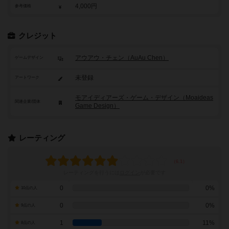
4,000円
参考価格
クレジット
アウアウ・チェン（AuAu Chen）
ゲームデザイン
未登録
アートワーク
モアイディアーズ・ゲーム・デザイン（Moaideas
関連企業/団体
Game Design）
レーティング
レーティングを行うには
ログイン
が必要です
0
0%
10点の人
0
0%
9点の人
1
11%
8点の人