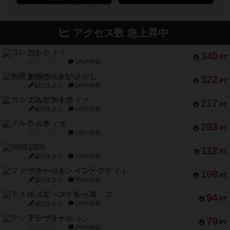
アクセス数 急上昇中
コレクト！
340
PT
紹介文なし
1件の投稿
無限まちがいさがし
322
PT
紹介文あり
2件の投稿
ガルフストライク
217
PT
紹介文あり
1件の投稿
クルティボ
203
PT
紹介文なし
1件の投稿
1809
112
PT
紹介文あり
1件の投稿
ファースト・イン・フライト
108
PT
紹介文あり
3件の投稿
モズビ－ズ・レイダ－ズ
94
PT
紹介文あり
1件の投稿
テンプテーション
79
PT
紹介文なし
2件の投稿