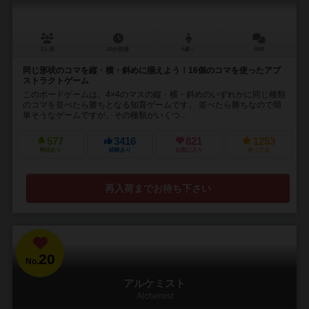
2人用
20分前後
6歳～
50件
同じ形状のコマを縦・横・斜めに揃えよう！16個のコマを使ったアブ
ストラクトゲーム
このボードゲームは、4×4のマスの縦・横・斜めのいずれかに同じ種類
のコマを並べたら勝ちとなる知育ゲームです。 並べたら勝ちなので簡
単そうなゲームですが、その種類がいくつ...
577
3416
821
1253
興味あり
経験あり
お気に入り
持ってる
再入荷までお待ち下さい
20
No.
アルケミスト
Alchemist