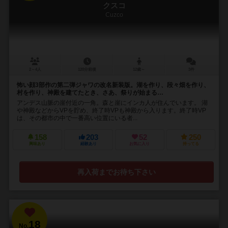
クスコ
Cuzco
2～4人
120分前後
12歳～
3件
怖い顔3部作の第二弾ジャワの改名新装版。湖を作り、段々畑を作り、
村を作り、神殿を建てたとき、さあ、祭りが始まる…
アンデス山脈の崖付近の一角。森と崖にインカ人が住んでいます。 湖
や神殿などからVPを貯め、終了時VPも神殿から入ります。終了時VP
は、その都市の中で一番高い位置にいる者...
158
203
52
250
興味あり
経験あり
お気に入り
持ってる
再入荷までお待ち下さい
18
No.