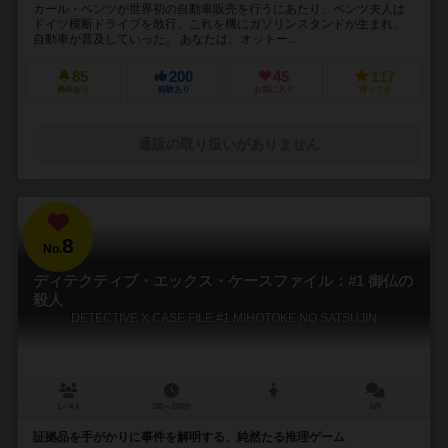
カール・ベンツが世界初の自動車販売を行うにあたり、ベンツ夫人は
ドイツ横断ドライブを敢行。これを機にガソリンスタンドが生まれ、
自動車が普及していった。 あなたは、オットー...
85
200
45
117
興味あり
経験あり
お気に入り
持ってる
通販の取り扱いがありません
8
No.
ディテクティブ・エックス・ケースファイル：#1 御仏の
殺人
DETECTIVE X CASE FILE #1 MIHOTOKE NO SATSUJIN
1～4人
180～240分
6件
証拠品を手がかりに事件を解明する、純然たる推理ゲーム