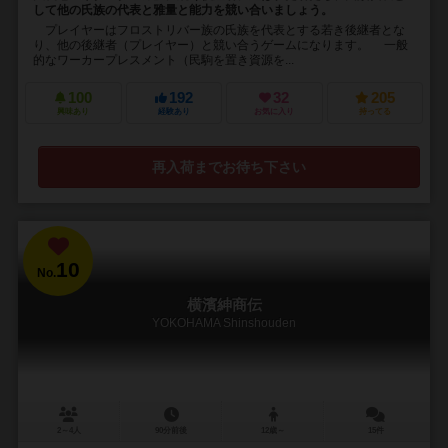
して他の氏族の代表と雅量と能力を競い合いましょう。
プレイヤーはフロストリバー族の氏族を代表とする若き後継者とな
り、他の後継者（プレイヤー）と競い合うゲームになります。 一般
的なワーカープレスメント（民駒を置き資源を...
100
192
32
205
興味あり
経験あり
お気に入り
持ってる
再入荷までお待ち下さい
10
No.
横濱紳商伝
YOKOHAMA Shinshouden
2～4人
90分前後
12歳～
15件