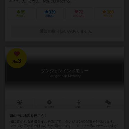
49ers。人口が増え、採掘は競争化する。...
95
339
72
189
興味あり
経験あり
お気に入り
持ってる
通販の取り扱いがありません
3
No.
ダンジョンインメモリー
Dungeon In Memory
1～5人
10～30分
10歳～
4件
頭の中に地図を描こう！
場に置かれる通路タイルを繋げて、ダンジョンの配置を記憶します。
マップが広がるのはあなたの頭の中です。 メモリー系のゲームですが