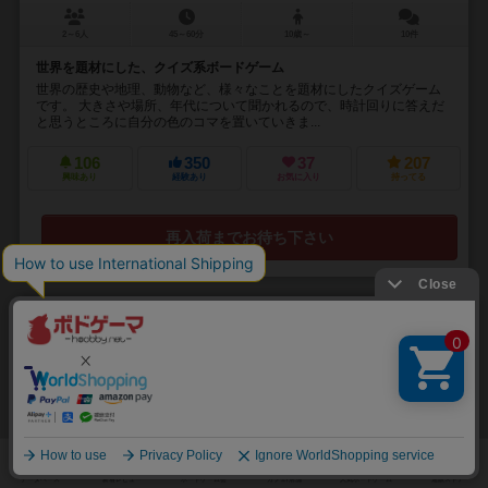
2～6人
45～60分
10歳～
10件
世界を題材にした、クイズ系ボードゲーム
世界の歴史や地理、動物など、様々なことを題材にしたクイズゲーム
です。 大きさや場所、年代について聞かれるので、時計回りに答えだ
と思うところに自分の色のコマを置いていきま...
106
350
37
207
興味あり
経験あり
お気に入り
持ってる
再入荷までお待ち下さい
31
No.
スカイライズ
Skyrise