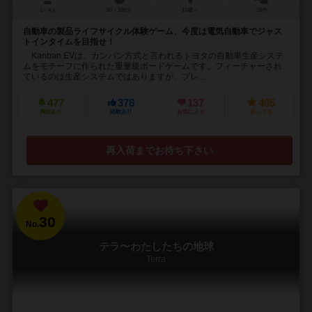
1～4人
60～180分
14歳～
16件
自動車の製品ライフサイクル体験ゲーム、今度は電気自動車でジャス
トインタイムを目指せ！
Kanban EVは、カンバン方式と言われるトヨタの自動車生産システ
ムをモチーフに作られた重量級ボードゲームです。フィーチャーされ
ているのは生産システムではありますが、プレ...
477
376
137
405
興味あり
経験あり
お気に入り
持ってる
再入荷までお待ち下さい
30
No.
テラ〜わたしたちの地球
Terra