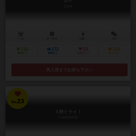
ルナ
Luna
1～4人
60～100分
12歳～
3件
114
172
33
154
興味あり
経験あり
お気に入り
持ってる
再入荷までお待ち下さい
23
No.
３秒トライ！
3 second try