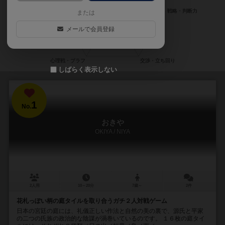
または
メールで会員登録
しばらく表示しない
1
No.
おきや
OKIYA / NIYA
2人用
10～20分
7歳～
2件
花札っぽい柄の庭タイルを取り合うガチ２人対戦ゲーム
日本の宮廷の庭には、礼儀正しい作法と自然の美の裏で、源氏と平家
の二つの氏族の政治的な陰謀が渦巻いているのです。 １６枚の庭タイ