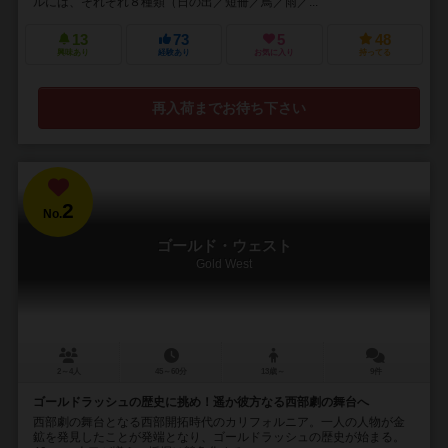
ルには、それぞれ８種類（日の出／短冊／鳥／雨／...
13
73
5
48
興味あり
経験あり
お気に入り
持ってる
再入荷までお待ち下さい
2
No.
ゴールド・ウェスト
Gold West
2～4人
45～60分
13歳～
9件
ゴールドラッシュの歴史に挑め！遥か彼方なる西部劇の舞台へ
西部劇の舞台となる西部開拓時代のカリフォルニア。一人の人物が金
鉱を発見したことが発端となり、ゴールドラッシュの歴史が始まる。