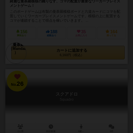
綺麗な曼荼羅模様の織りなす、コマの配置が重要なワーカープレイス
メントゲーム！
このボードゲームは布製の曼荼羅模様ボードと六道カードにコマを配
置していくワーカープレイスメントゲームです。模様の上に配置する
コマが連鎖することで得点を稼いでいきます。 ...
156
188
35
164
興味あり
経験あり
お気に入り
持ってる
カートに追加する
6,160円（税込）
26
No.
スクアドロ
Squadro
2人用
20分前後
8歳～
8件