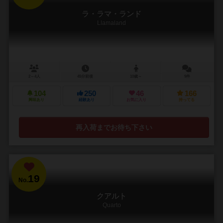
ラ・ラマ・ランド
Llamaland
2～4人
45分前後
10歳～
9件
104
250
46
166
興味あり
経験あり
お気に入り
持ってる
再入荷までお待ち下さい
19
No.
クアルト
Quarto