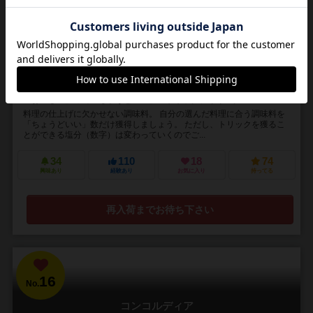
Salty
3～4人
20～30分
10歳～
－
「おいしい」って「ちょうどいい」！トリックテイキング！
料理の仕上げに欠かせない調味料。 自分の選んだ料理に合う調味料を
「ちょうどいい」数だけ獲得しましょう。 ただし、トリックを獲るこ
とができる塩分（数字）は変わっていくのでご...
34
110
18
74
興味あり
経験あり
お気に入り
持ってる
再入荷までお待ち下さい
16
No.
コンコルディア