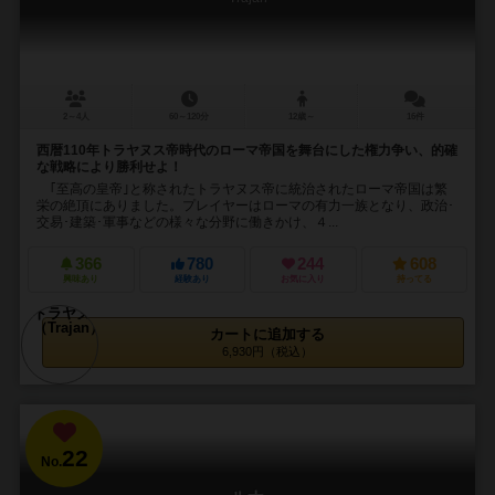
2～4人
60～120分
12歳～
16件
西暦110年トラヤヌス帝時代のローマ帝国を舞台にした権力争い、的確
な戦略により勝利せよ！
｢至高の皇帝｣と称されたトラヤヌス帝に統治されたローマ帝国は繁
栄の絶頂にありました。プレイヤーはローマの有力一族となり、政治･
交易･建築･軍事などの様々な分野に働きかけ、４...
366
780
244
608
興味あり
経験あり
お気に入り
持ってる
カートに追加する
6,930円（税込）
22
No.