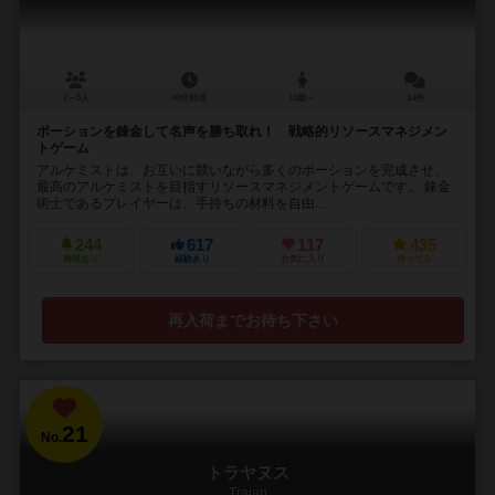
2～5人
40分前後
10歳～
14件
ポーションを錬金して名声を勝ち取れ！ 戦略的リソースマネジメン
トゲーム
アルケミストは、お互いに競いながら多くのポーションを完成させ、
最高のアルケミストを目指すリソースマネジメントゲームです。 錬金
術士であるプレイヤーは、手持ちの材料を自由...
244
617
117
435
興味あり
経験あり
お気に入り
持ってる
再入荷までお待ち下さい
21
No.
トラヤヌス
Trajan