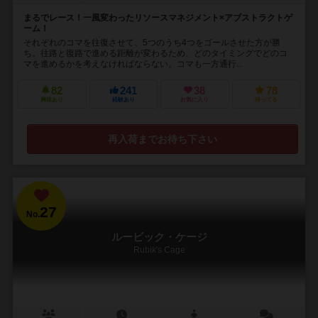
まるでレース！一風変わったリソースマネジメント×アブストラクトゲ
ーム！
それぞれのコマを往復させて、5つのうち4つをゴールさせた方が勝
ち。往路と復路で進める距離が変わるため、どのタイミングでどのコ
マを進めるかを考えなければならない。コマも一方通行...
82
241
38
78
興味あり
経験あり
お気に入り
持ってる
再入荷までお待ち下さい
27
No.
ルービック・ケージ
Rubik's Cage