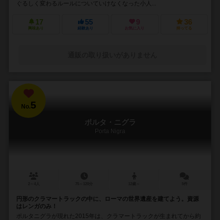
ぐるしく変わるルールについていけなくなった小人...
17
55
9
36
興味あり
経験あり
お気に入り
持ってる
通販の取り扱いがありません
5
No.
ポルタ・ニグラ
Porta Nigra
2～4人
75～120分
12歳～
5件
円形のクラマートラックの中に、ローマの世界遺産を建てよう。資源
はレンガのみ！
ポルタニグラが現れた2015年は、クラマートラックが生まれてから約