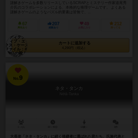
謎解きゲームを多数リリースしているSCRAPとミステリー作家道尾秀
介氏のコラボレーションによる、本格的な推理ゲームです。 よくある
謎解きゲームのようなパズル的要素は皆無で、...
67
207
49
212
興味あり
経験あり
お気に入り
持ってる
カートに追加する
4,290円（税込）
9
No.
ネタ・タンカ
Nētā-Tanka
1～4人
60～90分
14歳～
4件
大長老「ネタ・タンカ」に続く後継者に選ばれた君たち、氏族代表と