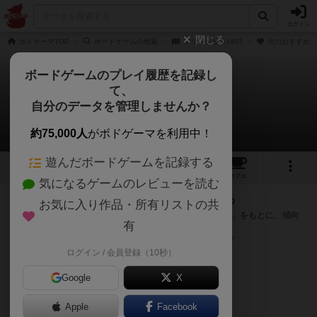
ログイン
閉じる
ボドゲーマTOP
ボードゲームの検索
ブリュッセル1893
次のおすすめボ
ボードゲームのプレイ履歴を記録し
て、
ブリュッセル1893
自分のデータを管理しませんか？
次のおすすめボードゲーム
約75,000人
がボドゲーマを利用中！
遊んだボードゲームを記録する
2
1
11
トップ
画像
動画
レビュー
カフェ
気になるゲームのレビューを読む
『ブリュッセル1893』が好きな方へのおすすめ
お気に入り作品・所有リストの共
このゲームのトップページで投票された「プレイ感の評価」をもとに、傾向
有
が近いボードゲームをランキング形式で紹介します。
※リストには一定の投票数がある作品のみを表示しています
ログイン / 会員登録（10秒）
Google
X
Apple
Facebook