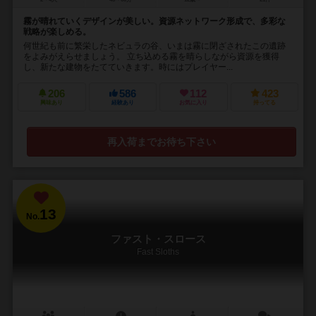
霧が晴れていくデザインが美しい。資源ネットワーク形成で、多彩な
戦略が楽しめる。
何世紀も前に繁栄したネビュラの谷、いまは霧に閉ざされたこの遺跡
をよみがえらせましょう。 立ち込める霧を晴らしながら資源を獲得
し、新たな建物をたてていきます。時にはプレイヤー...
206
586
112
423
興味あり
経験あり
お気に入り
持ってる
再入荷までお待ち下さい
13
No.
ファスト・スロース
Fast Sloths