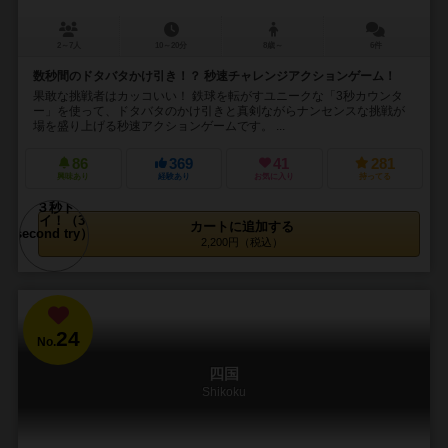
2～7人
10～20分
8歳～
6件
数秒間のドタバタかけ引き！？ 秒速チャレンジアクションゲーム！
果敢な挑戦者はカッコいい！ 鉄球を転がすユニークな「3秒カウンタ
ー」を使って、ドタバタのかけ引きと真剣ながらナンセンスな挑戦が
場を盛り上げる秒速アクションゲームです。 ...
86
369
41
281
興味あり
経験あり
お気に入り
持ってる
カートに追加する
2,200円（税込）
24
No.
四国
Shikoku