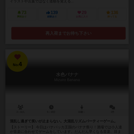
イラストや言葉ではなく道順を覚える...
73
139
29
136
興味あり
経験あり
お気に入り
持ってる
再入荷までお待ち下さい
4
No.
水色バナナ
Mizuiro Banana
2～12人
5～15分
10歳～
1件
混乱し過ぎて笑いが止まらない。大混乱リズムパーティーゲーム。
【ストーリー】 今日はバナバッカ王国のバナナ祭り！酒場では小人達
が音楽に合わせてゲームをしています。だんだん早くなる音楽、目ま