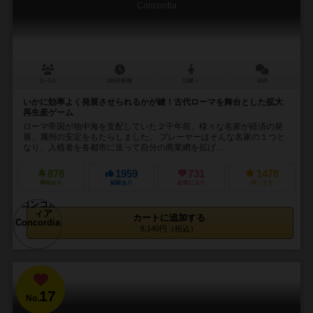
Concordia
2～5人
100分前後
13歳～
52件
いかに効率よく発展させられるかが鍵！古代ローマを舞台とした拡大
再生産ゲーム
ローマ帝国が地中海を支配していた２千年前、様々な名家が経済の発
展、属州の安定をもたらしました。 プレーヤーはそんな名家の１つと
なり、入植者を各都市に送って自分の商業網を拡げ...
878
1959
731
1478
興味あり
経験あり
お気に入り
持ってる
カートに追加する
8,140円（税込）
17
No.