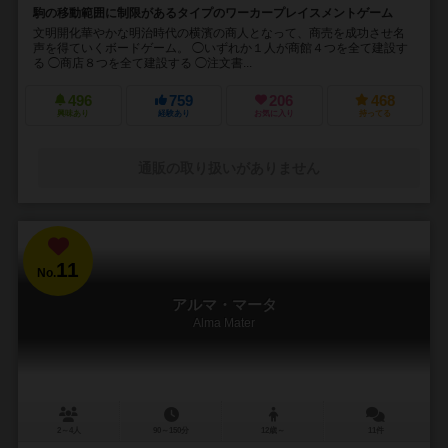
駒の移動範囲に制限があるタイプのワーカープレイスメントゲーム
文明開化華やかな明治時代の横濱の商人となって、商売を成功させ名
声を得ていくボードゲーム。 ◯いずれか１人が商館４つを全て建設す
る ◯商店８つを全て建設する ◯注文書...
496
759
206
468
興味あり
経験あり
お気に入り
持ってる
通販の取り扱いがありません
11
No.
アルマ・マータ
Alma Mater
2～4人
90～150分
12歳～
11件