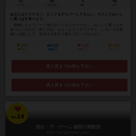
2～5人
45分前後
8歳～
12件
あなたはナマケモノ。ピック＆デリバーしてもらい、ラクしておいし
い葉っぱを食べよう。
動物たちとリゾート地にやってきたナマケモノ。おいしい葉っぱを
食べたいけれど、動くのは、ちょっとメンドウクサイ。いろいろな動
物にお願いして、目当ての木まで連れて行ってもらおう...
247
616
141
441
興味あり
経験あり
お気に入り
持ってる
再入荷までお待ち下さい
再入荷までお待ち下さい
14
No.
脱出：ザ・ゲーム 秘密の実験室
EXIT: Das geheime Labor