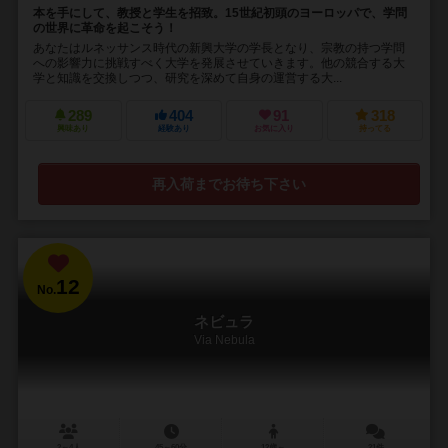
本を手にして、教授と学生を招致。15世紀初頭のヨーロッパで、学問
の世界に革命を起こそう！
あなたはルネッサンス時代の新興大学の学長となり、宗教の持つ学問
への影響力に挑戦すべく大学を発展させていきます。他の競合する大
学と知識を交換しつつ、研究を深めて自身の運営する大...
289
404
91
318
興味あり
経験あり
お気に入り
持ってる
再入荷までお待ち下さい
12
No.
ネビュラ
Via Nebula
2～4人
45～60分
12歳～
21件