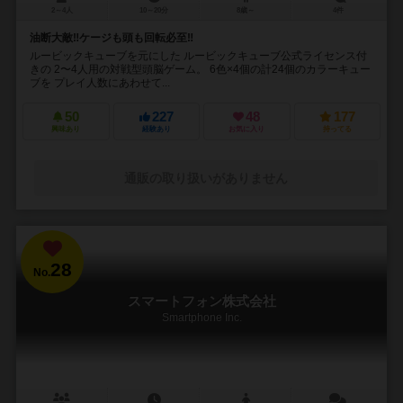
2～4人
10～20分
8歳～
4件
油断大敵‼︎ケージも頭も回転必至‼︎
ルービックキューブを元にした ルービックキューブ公式ライセンス付
きの 2〜4人用の対戦型頭脳ゲーム。 6色×4個の計24個のカラーキュー
ブを プレイ人数にあわせて...
50
227
48
177
興味あり
経験あり
お気に入り
持ってる
通販の取り扱いがありません
28
No.
スマートフォン株式会社
Smartphone Inc.