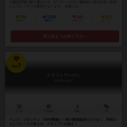
の建設現場に船で運びます。6ラウンドを行い最終的に得点を多く取得
したプレイヤーが勝利となります。 出番に行...
299
1288
248
653
興味あり
経験あり
お気に入り
持ってる
再入荷までお待ち下さい
7
No.
クラフトワーゲン
Kraftwagen
2～4人
75分前後
10歳～
3件
ベンツ、ブガッティ、BMW勢揃い！車の製造販売だけでなく、即戦力
としてレースで走らせ、グランプリを狙え！