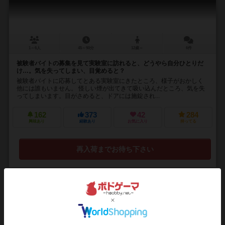
1～6人
45～90分
12歳～
6件
被験者バイトの募集を見て実験室に訪れると、どうやら自分ひとりだ
け…。気を失ってしまい、目覚めると？
被験者バイトに応募してとある実験室にきたところ、様子がおかしく
他には誰もいません。 怪しい煙が出てきて吸い込んだところ、気を失
ってしまいます。目がさめると、ドアには施錠され...
162
373
42
284
興味あり
経験あり
お気に入り
持ってる
再入荷までお待ち下さい
15
No.
ソルティ