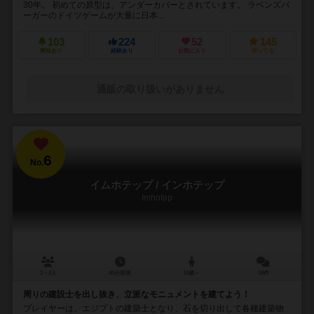
30年。 初めての原型は、アンダーカバーとされています。 ラベンズバ
ーガーのドイツゲームが大量に日本...
103
224
52
145
興味あり
経験あり
お気に入り
持ってる
通販の取り扱いがありません
6
No.
イムホテップ / インホテップ
Imhotep
2～4人
40分前後
10歳～
19件
周りの建設士を出し抜き、立派なモニュメントを建てよう！
プレイヤーは、エジプトの建築士となり、石を切り出して各種建築物