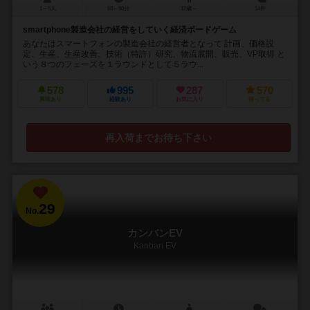
1～5人
60～90分
12歳～
14件
smartphone製造会社の経営をしていく経済ボードゲーム
あなたはスマートフォンの製造会社の経営者となって 計画、価格設
定、生産、生産改善、技術（特許）研究、物流展開、販売、VP取得 と
いう８つのフェーズを１ラウンドとして５ラウ...
578
995
287
570
興味あり
経験あり
お気に入り
持ってる
再入荷までお待ち下さい
29
No.
カンバンEV
Kanban EV