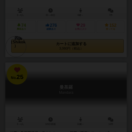
3～8人
30～40分
8歳～
7件
74
276
29
152
興味あり
経験あり
お気に入り
持ってる
カートに追加する
3,080円（税込）
25
No.
曼荼羅
Mandara
3～4人
120分前後
12歳～
12件