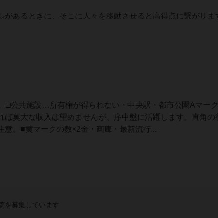
ルがあるときに、そこに人々を移動させると高得点に繋がりま
た。□公共施設…所有権が得られない・中央駅・都市公園Aマー
れば莫大な収入は望めませんが、序中盤に活躍します。直角の
意。■黄マークの数×2金・画廊・最新流行...
稿を募集しています