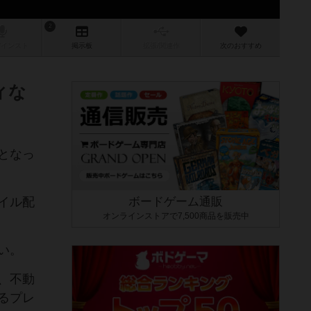
2
/インスト
掲示板
拡張/関連
作
次のおすすめ
ィな
となっ
イル配
ボードゲーム通販
オンラインストアで7,500商品を販売中
い。
、不動
るプレ