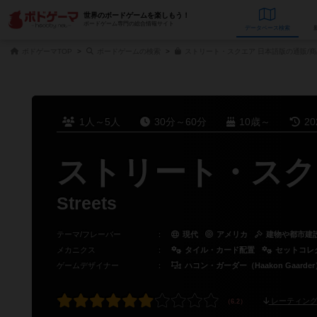
世界のボードゲームを楽しもう！
ボードゲーム専門の総合情報サイト
データベース
検
ボドゲーマTOP
ボードゲームの検索
ストリート・スクエア 日本語版の通販/
1人～5人
30分～60分
10歳～
2
ストリート・スク
Streets
テーマ/フレーバー
：
現代
アメリカ
建物や都市建
メカニクス
：
タイル・カード配置
セットコレ
ゲームデザイナー
：
ハコン・ガーダー（Haakon Gaarder
レーティング