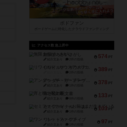
ボドファン
ボードゲームに特化したクラウドファンディング
アクセス数 急上昇中
無限まちがいさがし
574
PT
紹介文あり
2件の投稿
リワイルド：サウスアメリカ
389
PT
紹介文なし
2件の投稿
アンダー・ザ・テーブラー
378
PT
紹介文あり
1件の投稿
宵と暁の呪文書
133
PT
紹介文あり
8件の投稿
セミファイナル ～お前はまだ生きている～
103
PT
紹介文あり
1件の投稿
ワン・トゥ・ファイブ
97
PT
紹介文あり
1件の投稿