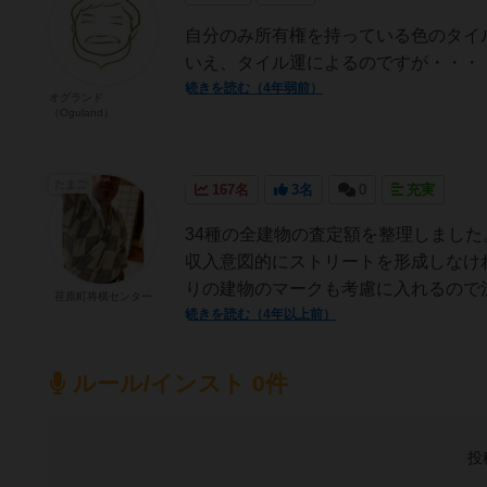
自分のみ所有権を持っている色のタイ
いえ、タイル運によるのですが・・・
続きを読む（4年弱前）
オグランド
（Oguland）
たまご
167名
3名
0
充実
34種の全建物の査定額を整理しまし
収入意図的にストリートを形成しなけ
りの建物のマークも考慮に入れるので注
荏原町将棋センター
続きを読む（4年以上前）
ルール/インスト 0件
投