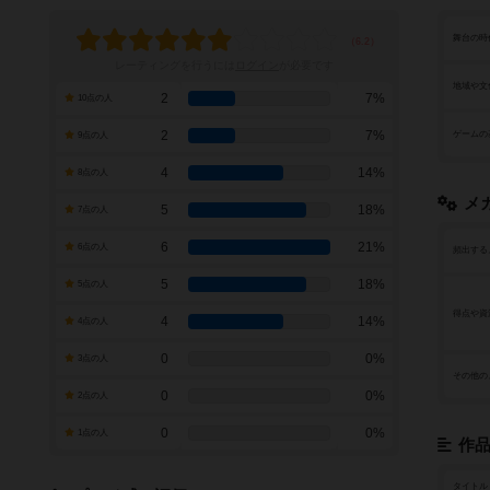
舞台の時
レーティングを行うには
ログイン
が必要です
地域や文
2
7%
10点の人
2
7%
ゲームの
9点の人
4
14%
8点の人
メ
5
18%
7点の人
6
21%
6点の人
頻出する
5
18%
5点の人
得点や資
4
14%
4点の人
0
0%
3点の人
その他の
0
0%
2点の人
0
0%
1点の人
作
タイトル