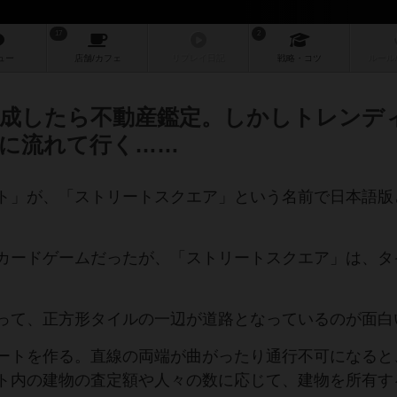
17
2
ュー
店舗/
カフェ
リプレイ
日記
戦略
・コツ
ルール
成したら不動産鑑定。しかしトレンデ
に流れて行く……
ト」が、「ストリートスクエア」という名前で日本語版
カードゲームだったが、「ストリートスクエア」は、タ
って、正方形タイルの一辺が道路となっているのが面白
ートを作る。直線の両端が曲がったり通行不可になると
ト内の建物の査定額や人々の数に応じて、建物を所有す