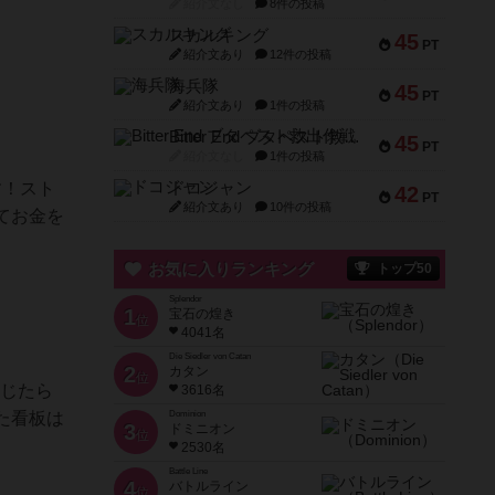
紹介文なし
8件の投稿
スカルキング
45
PT
紹介文あり
12件の投稿
海兵隊
45
PT
紹介文あり
1件の投稿
Bitter End ブタペスト救出作戦
45
PT
紹介文なし
1件の投稿
す！スト
ドコジャン
42
PT
紹介文あり
10件の投稿
てお金を
お気に入りランキング
トップ50
Splendor
1
宝石の煌き
位
4041名
Die Siedler von Catan
2
カタン
位
閉じたら
3616名
た看板は
Dominion
3
ドミニオン
位
2530名
Battle Line
4
バトルライン
位