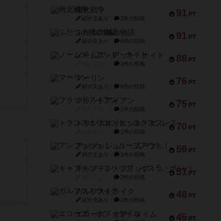
南北戦争
91
PT
紹介文あり
1件の投稿
ふたつの城の物語
91
PT
紹介文あり
6件の投稿
ノームズ・アット・ナイト
88
PT
紹介文なし
1件の投稿
マーリン
76
PT
紹介文あり
6件の投稿
フラットアイアン
75
PT
紹介文なし
2件の投稿
トランスオリエント・エクスプレス
70
PT
紹介文なし
1件の投稿
アンブッシュ！：ムーブアウト！
59
PT
紹介文あり
1件の投稿
キャプテン・フリップ：イスラ・ボンバ
51
PT
紹介文なし
2件の投稿
ガルフストライク
）
46
PT
紹介文あり
1件の投稿
エコーズ・オブ・タイム
45
PT