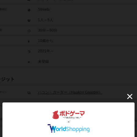
Streets
題表記
1人～5人
30分～60分
間
10歳から
2021年～
未登録
レジット
ハコン・ガーダー（Haakon Gaarder）
ザイン
ハコン・ガーダー（Haakon Gaarder）
ーク
シニスター・フィッシュ・ゲームズ（Sinister Fish Games
/団体