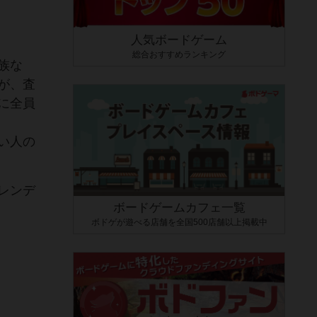
人気ボードゲーム
総合おすすめランキング
族な
が、査
に全員
い人の
レンデ
ボードゲームカフェ一覧
ボドゲが遊べる店舗を全国500店舗以上掲載中