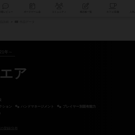
索
新着レビュー
ボードゲーム会
コミュニティ
掲示板一覧
商品詳細
作品データ
021年～
エア
設
クション
ハンドマネージメント
プレイヤー別固有能力
）
の登録/分布