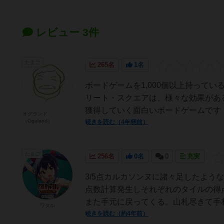
レビュー 3件
たまご
265名
1名
ボードゲームを1,000個以上持って
リート・スクエアは、様々な効果があ
獲得していく面白いボードゲームです！
オグランド
（Oguland）
続きを読む（4年弱前）
たまご
256名
0名
0
充実
3/5点カルカソンヌに諸々足したよ
点数計算発生しそれぞれのタイルの得
また手元に戻ってくる。山札尽きて手札
ワタル
続きを読む（約4年前）