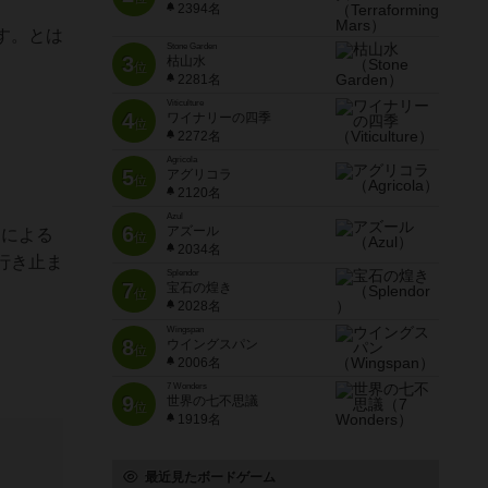
2394名
す。とは
Stone Garden
3
枯山水
位
2281名
Viticulture
4
ワイナリーの四季
位
2272名
Agricola
5
アグリコラ
位
2120名
Azul
6
アズール
クによる
位
2034名
行き止ま
Splendor
7
宝石の煌き
位
2028名
Wingspan
8
ウイングスパン
位
2006名
7 Wonders
9
世界の七不思議
位
1919名
最近見たボードゲーム