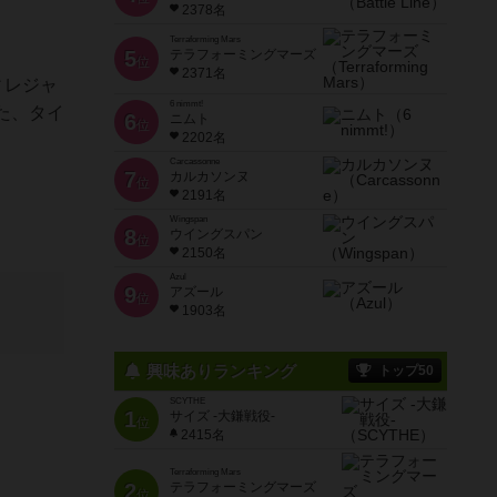
2378名
Terraforming Mars
5
テラフォーミングマーズ
位
2371名
ィレジャ
6 nimmt!
た、タイ
6
ニムト
位
2202名
Carcassonne
7
カルカソンヌ
位
2191名
Wingspan
8
ウイングスパン
位
2150名
Azul
9
アズール
位
1903名
興味ありランキング
トップ50
SCYTHE
1
サイズ -大鎌戦役-
位
2415名
Terraforming Mars
2
テラフォーミングマーズ
位