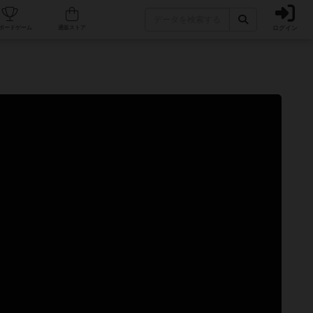
ログイン
カフェ/店舗
人気ボードゲーム
通販ストア