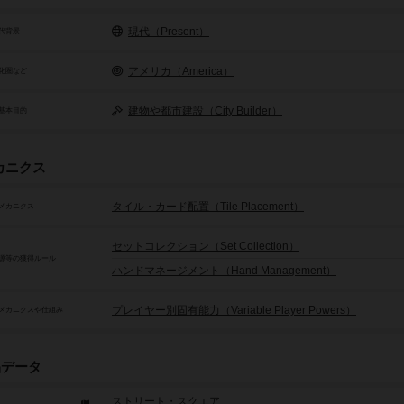
現代（Present）
代背景
アメリカ（America）
化圏など
建物や都市建設（City Builder）
基本目的
カニクス
タイル・カード配置（Tile Placement）
メカニクス
セットコレクション（Set Collection）
源等の獲得ルール
ハンドマネージメント（Hand Management）
プレイヤー別固有能力（Variable Player Powers）
メカニクスや仕組み
品データ
ストリート・スクエア