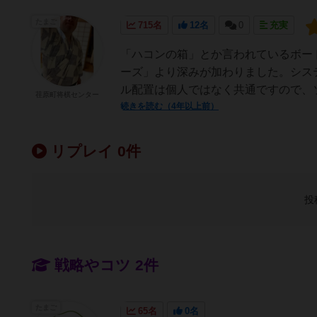
たまご
715名
12名
0
充実
「ハコンの箱」とか言われているボー
ーズ」より深みが加わりました。シス
ル配置は個人ではなく共通ですので、ソ
荏原町将棋センター
続きを読む（4年以上前）
リプレイ 0件
投
戦略やコツ 2件
たまご
65名
0名