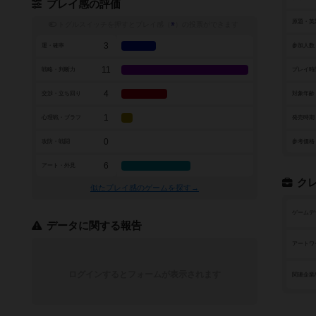
プレイ感の評価
原題・英
トグルスイッチを押すとプレイ感（
※
）の投票ができます
3
運・確率
参加人数
11
戦略・判断力
プレイ時
4
交渉・立ち回り
対象年齢
1
心理戦・ブラフ
発売時期
0
攻防・戦闘
参考価格
6
アート・外見
ク
似たプレイ感のゲームを探す→
ゲームデ
データに関する報告
アートワ
ログインするとフォームが表示されます
関連企業