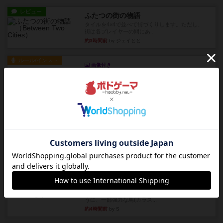
レビュー
ふたつの街の物語
タイルを4×4で並べて街づくりします。ただし、
街は各プレイヤーの間にあ...
約3時間前
by ジェイとと
ルール/インスト
画像付き
ざりかに将棋
３種類の駒だけが登場する超シンプルな将棋系ゲ
ーム入門作品です♪(＾＾)...
約3時間前
by あんちっく
レビュー
エージェントアベニュー
追いついたら勝ち。シンプルな ルールとで直感的
な 目的で、ボドゲ慣れし...
約4時間前
by daisdice
レビュー
充実
ウイングスパン
２人で何度かプレイ。ここでも指摘されているよ
うに、一部強力な鳥(カラス...
約4時間前
by S