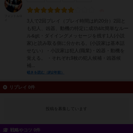
フォントルロ
イ
3人で2回プレイ（プレイ時間は約20分）2回と
も犯人、凶器、動機の特定に成功&lt;簡単なルー
ル&gt;・ダイイングメッセージを残す1人(小説
家)と読み取る側に分かれる。(小説家は基本話
せない）・小説家は犯人(職業)・凶器・動機を
覚える。 ・それぞれ9枚の犯人候補・凶器候
補...
続きを読む（約2年前）
リプレイ 0件
投稿を募集しています
戦略やコツ 0件