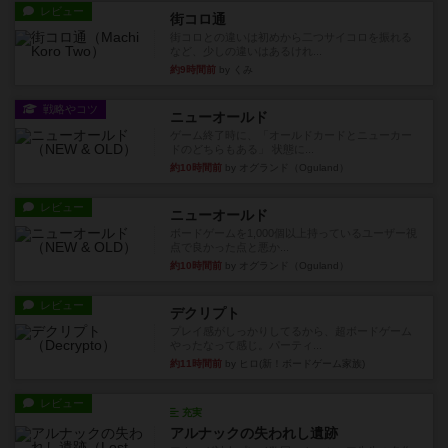
レビュー
街コロ通
街コロとの違いは初めから二つサイコロを振れる
など、少しの違いはあるけれ...
約9時間前
by くみ
戦略やコツ
ニューオールド
ゲーム終了時に、「オールドカードとニューカー
ドのどちらもある」 状態に...
約10時間前
by オグランド（Oguland）
レビュー
ニューオールド
ボードゲームを1,000個以上持っているユーザー視
点で良かった点と悪か...
約10時間前
by オグランド（Oguland）
レビュー
デクリプト
プレイ感がしっかりしてるから、超ボードゲーム
やったなって感じ。パーティ...
約11時間前
by ヒロ(新！ボードゲーム家族)
レビュー
充実
アルナックの失われし遺跡