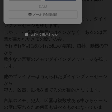
型の推理ゲーム
または
メールで会員登録
プレイヤーの一人は死にゆく小説家となり、ダイイ
ングメッセージを残します。
しかし、小説家の手元にはペンがなく、あるのは言
しばらく表示しない
葉が書かれたメモの断片のみ。
それぞれ9個に絞られた犯人(職業)、凶器、動機の中
から
数少ない言葉のメモでダイイングメッセージを残し
ます。
他のプレイヤーは与えられたダイイングメッセージ
から
犯人、凶器、動機を当てるのが目的となります。
言葉のメモ、犯人、凶器は複数枚ある中からゲーム
の度に変わるため何回も遊べるものになっていま