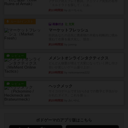
アナログ対人プレイ数回。クニツィア先生の名作
「エルドラドを探して」にあ...
約13時間前
by おーちゃん
ルール/インスト
画像付き
充実
マーケットフレッシュ
目的あなたの店先に農産物の木箱を戦略的に積み
重ねて在庫を最大化し、競合...
約18時間前
by jurong
レビュー
メメントオンラインタクティクス
どんどん物量が増えて大変になっていく押し付け
合いが楽しいゲーム盛り上が...
約18時間前
by nekomanma222
レビュー
ヘックメック
サイコロゲームです1から5までの数字と芋虫がか
かれたダイス。これを振っ...
約20時間前
by みいやん
ボドゲーマのアプリ版はこちら