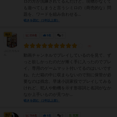
ロの方が洗練されてるんだけど、現物がなくて
も遊べてしまうと言うシミロの（商売的な）問
題を、ワードを組み合わせる...
続きを読む（1年以上前）
仙人
216名
0名
0
ぷにたろちゃ
ん
動画チャンネルでプレイしているのを見て、ず
っと欲しかったのだが漸く手に入ったのでプレ
イ。専用のゲームマット付いてるのはいいです
ね。ただ箱の中に収まらないので別に保管が必
要なのは残念。早速小説家役でプレイしてみる
けれど、犯人や動機を示す形容詞と名詞がなか
なか上手いものが見つか...
続きを読む（1年以上前）
仙人
764名
4名
0
充実