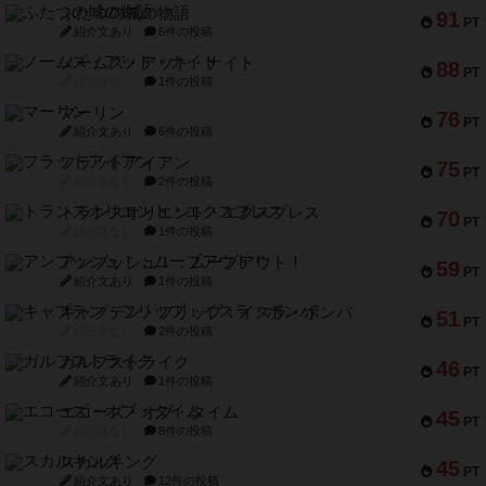
ふたつの城の物語
91
PT
紹介文あり
6件の投稿
ノームズ・アット・ナイト
88
PT
紹介文なし
1件の投稿
マーリン
76
PT
紹介文あり
6件の投稿
フラットアイアン
75
PT
紹介文なし
2件の投稿
トランスオリエント・エクスプレス
70
PT
紹介文なし
1件の投稿
アンブッシュ！：ムーブアウト！
59
PT
紹介文あり
1件の投稿
キャプテン・フリップ：イスラ・ボンバ
51
PT
紹介文なし
2件の投稿
ガルフストライク
46
PT
紹介文あり
1件の投稿
エコーズ・オブ・タイム
45
PT
紹介文なし
8件の投稿
スカルキング
45
PT
紹介文あり
12件の投稿