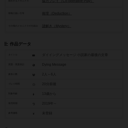
協力プレイ（Co-operative Play）
頻出するメカニクス
推理（Deduction）
情報の扱い方等
謎解き（Mystery）
その他のメカニクスや仕組み
作品データ
ダイイングメッセージ 小説家の最後の文章
タイトル
Dying Message
原題・英題表記
2人～6人
参加人数
20分前後
プレイ時間
13歳から
対象年齢
2019年～
発売時期
未登録
参考価格