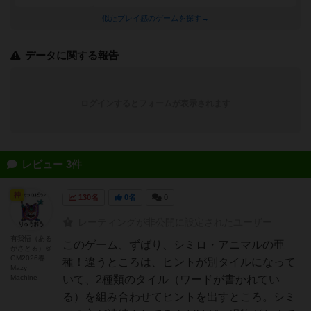
似たプレイ感のゲームを探す→
データに関する報告
ログインするとフォームが表示されます
レビュー 3件
神
130名
0名
0
レーティングが非公開に設定されたユーザー
有我悟（ある
このゲーム、ずばり、シミロ・アニマルの亜
がさとる）＠
GM2026春
種！違うところは、ヒントが別タイルになって
Mazy
Machine
いて、2種類のタイル（ワードが書かれてい
る）を組み合わせてヒントを出すところ。シミ