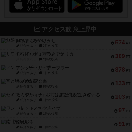
アクセス数 急上昇中
無限まちがいさがし
574
PT
紹介文あり
2件の投稿
リワイルド：サウスアメリカ
389
PT
紹介文なし
2件の投稿
アンダー・ザ・テーブラー
378
PT
紹介文あり
1件の投稿
宵と暁の呪文書
133
PT
紹介文あり
8件の投稿
セミファイナル ～お前はまだ生きている～
103
PT
紹介文あり
1件の投稿
ワン・トゥ・ファイブ
97
PT
紹介文あり
1件の投稿
南北戦争
91
PT
紹介文あり
1件の投稿