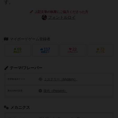
す。
上記文章の執筆にご協力くださった方
フォントルロイ
マイボードゲーム登録者
69
117
22
72
興味あり
経験あり
お気に入り
持ってる
テーマ/フレーバー
ミステリー（Mystery）
世界観/基本テーマ
現代（Present）
舞台の時代背景
メカニクス