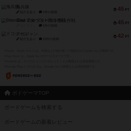
海兵隊
45
PT
紹介文あり
1件の投稿
Bitter End ブタペスト救出作戦
45
PT
紹介文なし
1件の投稿
ドコジャン
42
PT
紹介文あり
10件の投稿
※Apple、Apple のロゴ は、米国および他の国々で登録されたApple Inc.の商標です。
※App Store は、Apple Inc.のサービスマークです。
※Android は、グーグル インコーポレイテッドの商標または登録商標です。
※Google Play とそのロゴは、Google Inc.の商標または登録商標です。
ボドゲーマTOP
ボードゲームを検索する
ボードゲームの新着レビュー