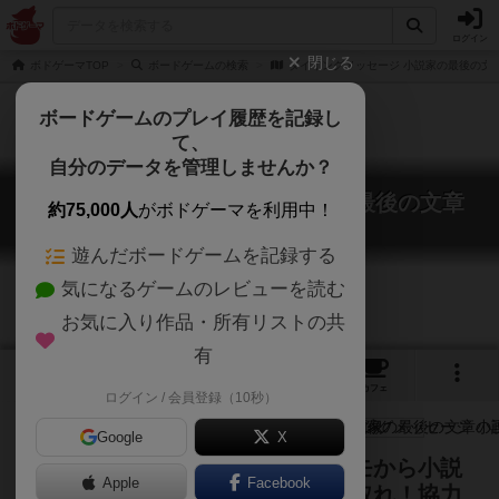
ログイン
閉じる
ボドゲーマTOP
ボードゲームの検索
ダイイングメッセージ 小説家の最後の文
ボードゲームのプレイ履歴を記録し
て、
自分のデータを管理しませんか？
ダイイングメッセージ 小説家の最後の文章
約75,000人
がボドゲーマを利用中！
Dying Message
遊んだボードゲームを記録する
気になるゲームのレビューを読む
お気に入り作品・所有リストの共
有
3
3
21
トップ
画像
動画
レビュー
カフェ
ログイン / 会員登録（10秒）
Google
X
小説家が殺された！？数少ないメモから小説
Apple
Facebook
家のダイイングメッセージを読み取れ！協力