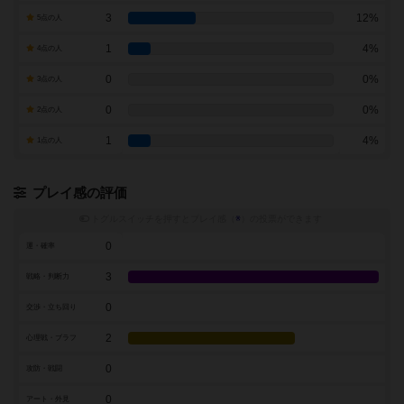
3
12%
5点の人
1
4%
4点の人
0
0%
3点の人
0
0%
2点の人
1
4%
1点の人
プレイ感の評価
トグルスイッチを押すとプレイ感（
※
）の投票ができます
0
運・確率
3
戦略・判断力
0
交渉・立ち回り
2
心理戦・ブラフ
0
攻防・戦闘
0
アート・外見