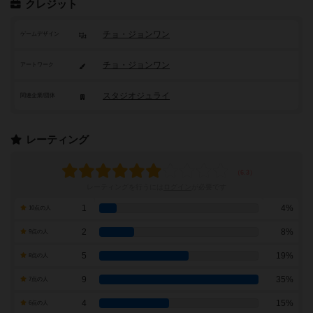
クレジット
チョ・ジョンワン
ゲームデザイン
チョ・ジョンワン
アートワーク
スタジオジュライ
関連企業/団体
レーティング
レーティングを行うには
ログイン
が必要です
1
4%
10点の人
2
8%
9点の人
5
19%
8点の人
9
35%
7点の人
4
15%
6点の人