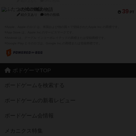
紹介文なし
0件の投稿
ふたつの城の物語
39
PT
紹介文あり
6件の投稿
※Apple、Apple のロゴ は、米国および他の国々で登録されたApple Inc.の商標です。
※App Store は、Apple Inc.のサービスマークです。
※Android は、グーグル インコーポレイテッドの商標または登録商標です。
※Google Play とそのロゴは、Google Inc.の商標または登録商標です。
ボドゲーマTOP
ボードゲームを検索する
ボードゲームの新着レビュー
ボードゲーム会情報
メカニクス特集