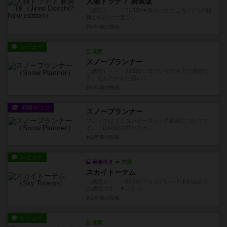
人狼ドッチ？ 新装版
（感想）・・・71/100▼良かったところ・2つの役
職からひとつ選ぶシ...
約1年前
の投稿
レビュー
充実
スノープランナー
（感想）・・・93/100ソロプレイのみでの感想で
す。なんだかんだ届い...
約1年前
の投稿
戦略やコツ
スノープランナー
プレイではなくコンポーネントの収納についてで
す。・DAISOの並べてカ...
約1年前
の投稿
レビュー
画像付き
充実
スカイトーテム
（感想）・・・86/100アップグレード木駒込みで
の感想です。▼よかっ...
約1年前
の投稿
レビュー
充実