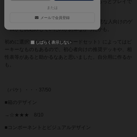
るので、流れさえ飲み込めれば、意外とするっとプレイで
または
き、初回から楽しめました。
メールで会員登録
ビジュアルやコンセプトを見て、TCGが得意な人向けのゲ
ームかと尻込みしていたのが勿体なかったかも。
初めに選択するプロトコル（カードセット）によってはピ
しばらく表示しない
ーキーなものもあるので、初心者向けの推奨デッキや、相
性表等があると助かるなあと思いました。自分用に作るか
も。
（パケ）・・・37/50
■箱のデザイン
→☆★★★ 8/10
■コンポーネントとビジュアルデザイン