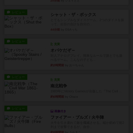
20分前
by ジェイとと
レビュー
シャット・ザ・ボックス
とてもシンプルなダイスゲーム。2つのダイスを振
って、出目の合計を自分の...
44分前
by OSAっち
レビュー
充実
オバケだぞ～
対人アナログプレイ。簡単なルールで誰とでも遊
べるゲーム。こんなの子ども...
約2時間前
by おーちゃん
レビュー
充実
南北戦争
1983年にVictory Gamesが出版した『The Civil ...
約6時間前
by Chaco
レビュー
画像付き
ファイアー・ブルズ / 火牛陣
火牛を引き連れて敵を殲滅させる。縦か斜めで前2
列まで攻撃できるが、自分...
約8時間前
by うらまこ