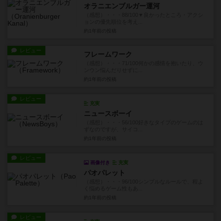
オラニエンブルガー運河
（感想）・・・88/100▼良かったところ・アクシ
ョンの優先順位を考え...
約1年前
の投稿
レビュー
フレームワーク
（感想）・・・71/100何かの感情を抱いたり、ウ
ンウン悩んだりせずに...
約1年前
の投稿
レビュー
充実
ニュースボーイ
（感想）・・・56/100好きなタイプのゲームのは
ずなのですが、サイコ...
約1年前
の投稿
レビュー
画像付き
充実
パオパレット
（感想）・・・96/100シンプルなルールで、程よ
く悩めるゲーム性もあ...
約1年前
の投稿
レビュー