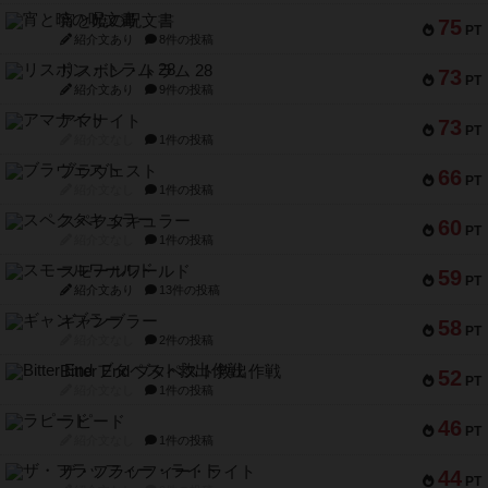
宵と暁の呪文書
75
PT
紹介文あり
8件の投稿
リスボン・トラム 28
73
PT
紹介文あり
9件の投稿
アマナイト
73
PT
紹介文なし
1件の投稿
ブラヴェスト
66
PT
紹介文なし
1件の投稿
スペクタキュラー
60
PT
紹介文なし
1件の投稿
スモールワールド
59
PT
紹介文あり
13件の投稿
ギャンブラー
58
PT
紹介文なし
2件の投稿
Bitter End ブタペスト救出作戦
52
PT
紹介文なし
1件の投稿
ラピード
46
PT
紹介文なし
1件の投稿
ザ・フラッフィー・ライト
44
PT