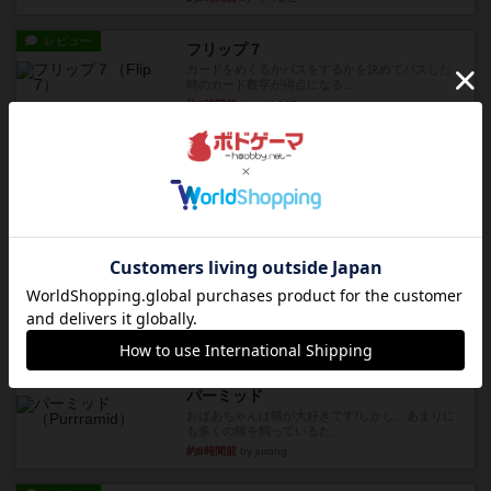
レビュー
フリップ７
カードをめくるかパスをするかを決めてパスした
時のカード数字が得点になる...
約8時間前
by mob567
レビュー
コンセプト
親のプレイヤーがお題を決めて限られたヒントの
中から他のプレイヤーに当て...
約8時間前
by mob567
レビュー
海兵隊
1988年にVictory Gamesが出版した
『Leathernec...
約8時間前
by Chaco
ルール/インスト
画像付き
充実
パーミッド
おばあちゃんは猫が大好きです!しかし、あまりに
も多くの猫を飼っているた...
約8時間前
by jurong