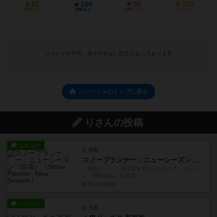
92
154
58
253
興味あり
経験あり
お気に入り
持ってる
コメントが不可、表示されない設定となっております
コンパイルのトップに戻る
りさんの投稿
レビュー
充実
スノープランナー：ニューシーズン（拡張）
（感想）・・・78/100▼良かったところ・タレン
ト（固有能力）の選択...
約1年前
の投稿
レビュー
充実