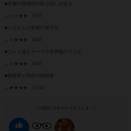
■準備の簡便性や取り回しの良さ
→☆☆★★ 5/10
■システムや要素の過不足
→☆★★★ 8/10
■プレイ感とテーマや世界観のマッチ
→☆★★★ 8/10
■価格帯と内容の納得度
→★★★★ 10/10
この投稿に
2
名が
ナイス！
しました