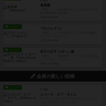
充実
曼荼羅
（感想）・・・81/100たのしい…六道カードの効
果で盤面がポロポロ変...
1年以上前
の投稿
レビュー
プロジェクトL
（感想）・・・67/100小さいパズルを椀子蕎麦す
るゲーム。ずっとパズ...
1年以上前
の投稿
レビュー
双子の王子 リボーン版
（感想）・・・58/100アートワークが本当に可愛
い。ゲームとしてはバ...
1年以上前
の投稿
会員の新しい投稿
レビュー
充実
エコーズ・オブ・タイム
カードゲームにファイナルファンタジーのアクテ
ィブタイムバトル（もしくは...