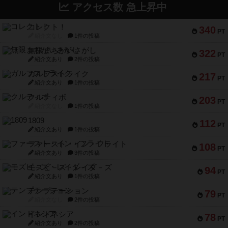
アクセス数 急上昇中
コレクト！
340
PT
紹介文なし
1件の投稿
無限まちがいさがし
322
PT
紹介文あり
2件の投稿
ガルフストライク
217
PT
紹介文あり
1件の投稿
クルティボ
203
PT
紹介文なし
1件の投稿
1809
112
PT
紹介文あり
1件の投稿
ファースト・イン・フライト
108
PT
紹介文あり
3件の投稿
モズビ－ズ・レイダ－ズ
94
PT
紹介文あり
1件の投稿
テンプテーション
79
PT
紹介文なし
2件の投稿
インドネシア
78
PT
紹介文あり
2件の投稿