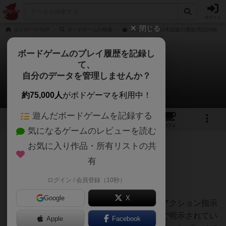
ログイン
閉じる
ボドゲーマTOP
ボードゲームの検索
コンパイル 日本語版の通販/商品詳細
ボードゲームのプレイ履歴を記録し
て、
コンパイル
自分のデータを管理しませんか？
りさんのレビュー
約75,000人
がボドゲーマを利用中！
遊んだボードゲームを記録する
2
6
39
トップ
画像
動画
レビュー
カフェ
気になるゲームのレビューを読む
お気に入り作品・所有リストの共
688名
2名
1年以上前
有
ログイン / 会員登録（10秒）
（感想）・・・76/100
Google
X
バトルラインのようなプレイ感。カードのアクション指示
の文面がシンプルで、単語の定義も説明書で明示されてい
Apple
Facebook