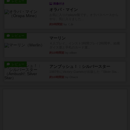
レビュー
画像付き
オラパ・マイン
お気に入りのplayte製です。オラパスペースから
やり、気に入りました...
約9時間前
by くみ
レビュー
マーリン
４人プレイ。インスト1時間プレイ2時間半。結構
ダイス運と手札のカード運...
約10時間前
by oliber
レビュー
アンブッシュ！：シルバースター
1987年にVictory Gamesが出版した『Silver Sta...
約10時間前
by Chaco