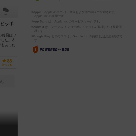
※Apple、Apple のロゴ は、米国および他の国々で登録された
4件
Apple Inc.の商標です。
※App Store は、Apple Inc.のサービスマークです。
ヒッポ
※Android は、グーグル インコーポレイテッドの商標または登録商
標です。
の貿易はフ
※Google Play とそのロゴは、Google Inc.の商標または登録商標で
でした。衣
す。
でもあった
88
持ってる
ん