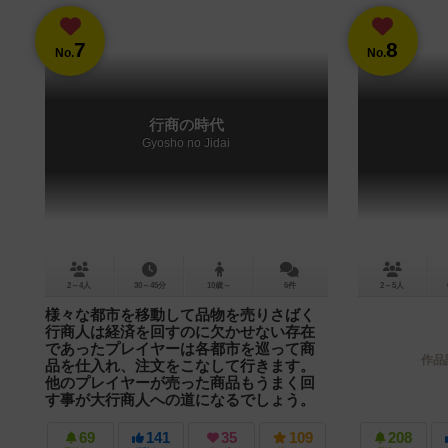
7
8
No.
No.
行商の時代
Gyosho no Jidai
2～4人
30～45分
10歳～
6件
2～5人
様々な都市を移動して品物を売りさばく
行商人は経済を回すのに欠かせない存在
であったプレイヤーは各都市を巡って商
作品
品を仕入れ、注文をこなして行きます。
他のプレイヤーが売った商品もうまく回
す事が大行商人への道になるでしょう。
【ピックアンドデリバリーゲーム 行商の時代】 ◆
ゲームの概要◆ 世界は商品が陸路で運搬される行商
69
141
35
109
208