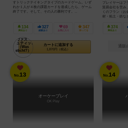
すトリックテイキングタイプのカードゲーム。いず
プレイヤーはフ
れか１人が４枚の課題カードを達成したら、ゲーム
貿易会社を営み
終了です。そして、その人の勝利です。...
くのフラン（お
材・粘土・鉄など
134
327
69
347
374
興味あり
経験あり
お気に入り
持ってる
興味あり
カートに追加する
通販
1,870円（税込）
13
14
No.
No.
オーケープレイ
OK Play