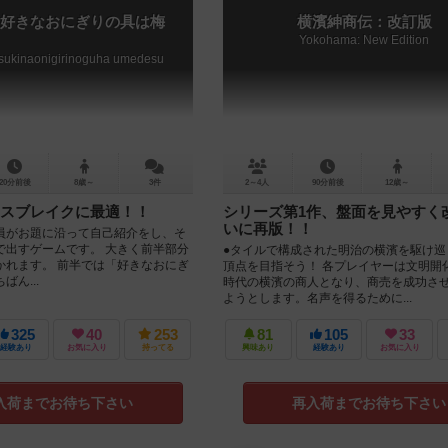
好きなおにぎりの具は梅
横濱紳商伝：改訂版
Yokohama: New Edition
sukinaonigirinoguha umedesu
20分前後
8歳～
3件
2～4人
90分前後
12歳～
スブレイクに最適！！
シリーズ第1作、盤面を見やすく
いに再版！！
員がお題に沿って自己紹介をし、そ
で出すゲームです。 大きく前半部分
●タイルで構成された明治の横濱を駆け巡
かれます。 前半では「好きなおにぎ
頂点を目指そう！ 各プレイヤーは文明開
ん...
時代の横濱の商人となり、商売を成功さ
ようとします。名声を得るために...
325
40
253
81
105
33
経験あり
お気に入り
持ってる
興味あり
経験あり
お気に入り
入荷までお待ち下さい
再入荷までお待ち下さい