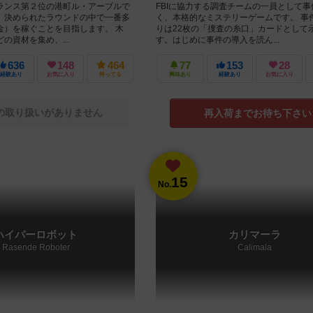
ランス第２位の港町ル・アーブルで
FBIに協力する調査チームの一員として
、決められたラウンドの中で一番多
く、本格的なミステリーゲームです。 事
金）を稼ぐことを目指します。 木
りは22枚の「捜査の糸口」カードとして
の資材を集め、...
す。はじめに事件の導入を読ん...
636
148
464
77
153
28
経験あり
お気に入り
持ってる
興味あり
経験あり
お気に入り
の取り扱いがありません
再入荷までお待ち下さい
15
No.
ハイパーロボット
カリマーラ
Rasende Roboter
Calimala