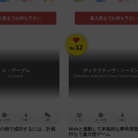
経験あり
お気に入り
持ってる
興味あり
経験あり
お気に入り
入荷までお待ち下さい
再入荷までお待ち下さい
12
No.
ル・アーブル
ディテクティヴ：シーズン
Le Havre
30～150分
12歳～
18件
1～5人
90～120分
12歳～
の街で成功するには、計画
Webと連動して本格的な事件捜査
行なう協力型ゲーム