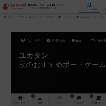
世界のボードゲームを楽しもう！
ボードゲーム専門の総合情報サイト
データベース
検
ボドゲーマTOP
ボードゲームの検索
ユカタン
次のおすすめボードゲー
2人～4人
30分前後
9歳～
1996
ユカタン
次のおすすめボードゲー
3
2
4
ゲーム
トップ
画像
動画
レビュー
店舗/
カフェ