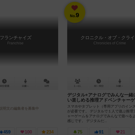
9
No.
フランチャイズ
クロニクル・オブ・クライ
Franchise
Chronicles of Crime
60分前後
12歳～
10件
1～4人
60～90分
14歳～
デジタル+アナログでみんな一緒
い楽しめる推理アドベンチャーゲ
スマホやタブレット（専用アプリのイン
説明文の編集者を募集中
が必要です。 デジタルで１人で遊ぶ推理
ャーゲームをアナログでみんなで遊べる
感じです。 デジタルだ...
459
100
234
75
91
21