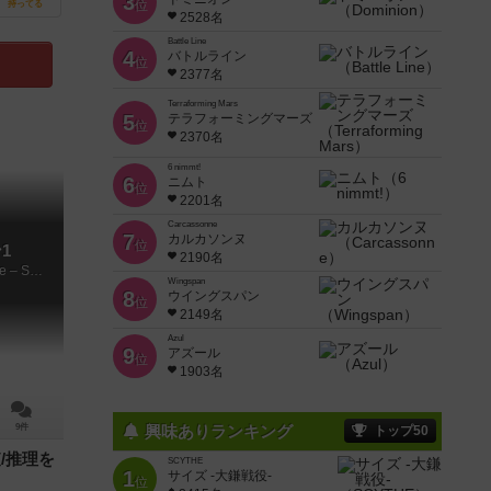
3
位
持ってる
2528名
Battle Line
4
バトルライン
位
2377名
Terraforming Mars
5
テラフォーミングマーズ
位
2370名
6 nimmt!
6
ニムト
位
2201名
Carcassonne
7
カルカソンヌ
位
1
2190名
Detective: A Modern Crime Board Game – Season One
Wingspan
8
ウイングスパン
位
2149名
Azul
9
アズール
位
1903名
9件
興味ありランキング
トップ50
/推理を
SCYTHE
1
サイズ -大鎌戦役-
位