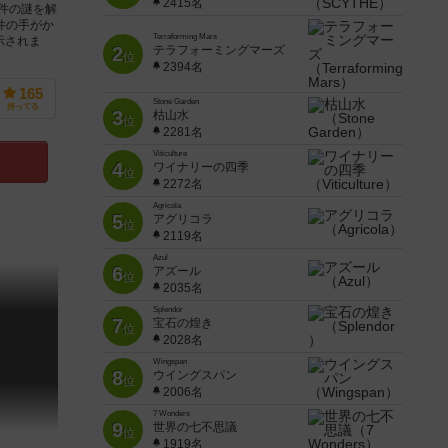
2415名
事件の謎を解
件の手がか
Terraforming Mars
示されま
2
テラフォーミングマーズ
位
2394名
165
Stone Garden
持ってる
3
枯山水
位
2281名
Viticulture
4
ワイナリーの四季
位
2272名
Agricola
5
アグリコラ
位
2119名
Azul
6
アズール
位
2035名
Splendor
7
宝石の煌き
位
2028名
Wingspan
8
ウイングスパン
位
2006名
7 Wonders
9
世界の七不思議
位
1919名