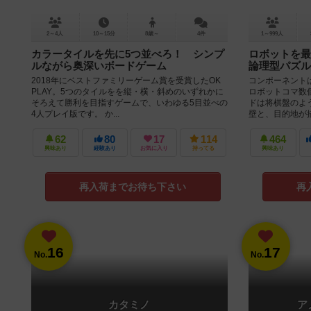
2～4人
10～15分
8歳～
4件
1～999人
カラータイルを先に5つ並べろ！ シンプ
ロボットを最
ルながら奥深いボードゲーム
論理型パズル
2018年にベストファミリーゲーム賞を受賞したOK
コンポーネント
PLAY。5つのタイルをを縦・横・斜めのいずれかに
ロボットコマ数
そろえて勝利を目指すゲームで、いわゆる5目並べの
ドは将棋盤のよ
4人プレイ版です。 か...
壁と、目的地が描
62
80
17
114
464
興味あり
経験あり
お気に入り
持ってる
興味あり
再入荷までお待ち下さい
再
16
17
No.
No.
カタミノ
ア