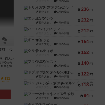
紹介文なし
1件の投稿
トリオンフ ア マレンゴ
236
PT
紹介文あり
1件の投稿
エレメンツ
232
PT
紹介文あり
4件の投稿
バー！パーティー
212
PT
紹介文なし
1件の投稿
ギョッと
154
PT
3件
紹介文あり
1件の投稿
改訂、つ
クルティボ
152
PT
紹介文なし
1件の投稿
り、商人の
ブラヴェスト
140
化華やかな
PT
紹介文なし
1件の投稿
せ名声を得
ドブル：ポケットモンスター
122
PT
紹介文あり
4件の投稿
131
持ってる
ジャンヌ・ダルク-オルレアン ドロー＆ライト
118
PT
紹介文なし
5件の投稿
ファースト・イン・フライト
94
PT
紹介文あり
3件の投稿
ダイススローン