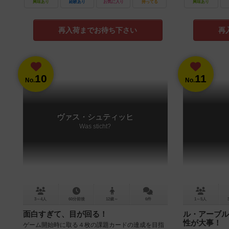
時代、あなたは都市と都市を商品でつなぐ行商人で
興味あり
経験あり
お気に入り
持ってる
興味あり
す。 複数の都市で商品を上...
再入荷までお待ち下さい
再
10
11
No.
No.
ヴァス・シュティッヒ
Was sticht?
3～4人
60分前後
12歳～
6件
1～5人
面白すぎて、目が回る！
ル・アーブル
性が大事！
ゲーム開始時に取る４枚の課題カードの達成を目指