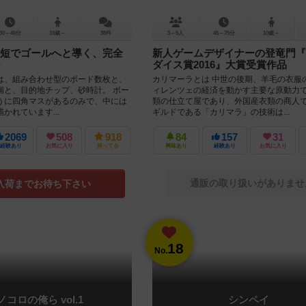
30～40分
10歳～
38件
3～5人
45～75分
10歳～
短でゴールへと導く、完全
新人ゲームデザイナーの登竜門『
ダイス賞2016』大賞受賞作品
は、組み合わせ型のボード数枚と、
カリマーラとは 中世の後期、羊毛の衣服
個と、目的地チップ、砂時計。 ボー
ィレンツェの経済を動かす主要な原動力
うに四角マスがあるのみで、中には
類の仕立て屋であり、外国産衣類の商人
かれています...
ギルドである「カリマラ」の技術は...
2069
508
918
84
157
31
経験あり
お気に入り
持ってる
興味あり
経験あり
お気に入り
通販の取り扱いがありませ
入荷までお待ち下さい
18
No.
ノコロの俺ら vol.1
シンペイ