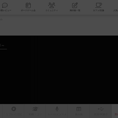
索
新着レビュー
ボードゲーム会
コミュニティ
掲示板一覧
ム
年～
ム
リプレイ
日記
戦略
・コツ
ルール
/インスト
掲示板
拡張/関連
作
次