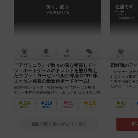
祈り、働け
佐藤です。
Ora et Labora
です。
satoudesu 
1～4人
60～180分
13歳～
6件
2～8人
『アグリコラ』で数々の賞を受賞しドイ
初対面のアイ
ツ・ボードゲームのトレンドを塗り替え
このゲームは全
たウヴェ・ローゼンベルク渾身の2011年
れをクイズ形式
エッセン発表の最新作ボードゲーム!
と後半部分に分
りの具」「今いちば
修道院長となって、牧師を働かせて勝利点を獲得し
ていく中世の修道院経営ゲーム はじめは自分の土地
に丘陵と農場と修道院本館があります。 ここに修道
士を置いてレンガ小麦お金...
234
214
51
139
43
興味あり
経験あり
お気に入り
持ってる
興味あり
通販の取り扱いがありません
再