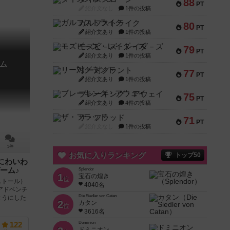
88
PT
紹介文なし
1件の投稿
ガルフストライク
80
PT
紹介文あり
1件の投稿
モズビ－ズ・レイダ－ズ
79
PT
紹介文あり
1件の投稿
ム
リー対グラント
77
PT
紹介文あり
1件の投稿
ブレーキング・アウェイ
75
PT
紹介文あり
4件の投稿
ザ・フラッド
71
PT
紹介文なし
1件の投稿
3件
お気に入りランキング
トップ50
にわいわ
ーム♪
Splendor
1
宝石の煌き
位
ストール）
4040名
アドベンチ
Die Siedler von Catan
ようにした
2
カタン
位
3616名
Dominion
122
ドミニオン