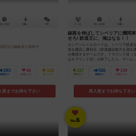
10～20分
8歳～
5件
2～4人
90～120分
12歳～
線路を伸ばしてシベリアに機関車
せろ! 鉄道王に、俺はなる！！
ロシアンレイルロードは、シベリア鉄道
説明文の編集者を募集中
道を建設し勝利点（鉄道建設能力を測る
を獲得するゲームです。７ラウンド目（
は６ラウンド目）が終了したら、ゲーム...
293
46
142
227
555
149
経験あり
お気に入り
持ってる
興味あり
経験あり
お気に入り
入荷までお待ち下さい
再入荷までお待ち下さい
6
No.