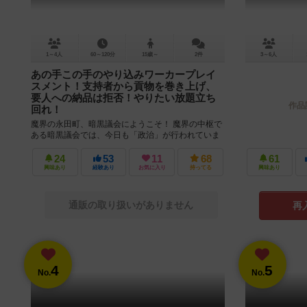
1～4人
60～120分
15歳～
2件
3～6人
あの手この手のやり込みワーカープレイ
スメント！支持者から貢物を巻き上げ、
要人への納品は拒否！やりたい放題立ち
作品
回れ！
魔界の永田町、暗黒議会にようこそ！ 魔界の中枢で
ある暗黒議会では、今日も「政治」が行われていま
す。 けれども、魔界を代表する議員たちはその内容
を気にも留めません。彼ら...
24
53
11
68
61
興味あり
経験あり
お気に入り
持ってる
興味あり
通販の取り扱いがありません
再
4
5
No.
No.