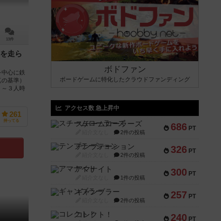
13件
を走ら
ボドファン
を中心に鉄
ボードゲームに特化したクラウドファンディング
真の基準）
２～３人時
アクセス数 急上昇中
261
持ってる
スチームローラーズ
686
PT
紹介文なし
2件の投稿
テンプテーション
326
PT
紹介文なし
2件の投稿
アマナイト
300
PT
紹介文なし
1件の投稿
ギャンブラー
257
PT
紹介文なし
2件の投稿
コレクト！
240
PT