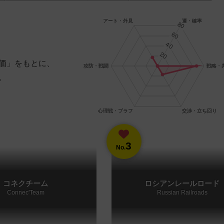
価」をもとに、
。
3
No.
コネクチーム
ロシアンレールロード
Connec'Team
Russian Railroads