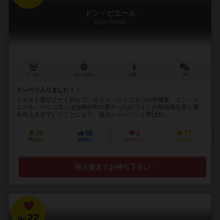
ドン・ピエール
Dom Pierre
2～4人
60～120分
12歳～
1件
ドンペリ入りました！！
とホスト達がよーく叫んでいるドン・ペリニョンの作成者、ドン・ピ
エール・ペリニヨンは当時評判の悪かった白ワインの発泡酒を質と量
を向上させていくことにより、後のシャンパンと呼ばれ...
39
58
3
77
興味あり
経験あり
お気に入り
持ってる
再入荷までお待ち下さい
22
No.