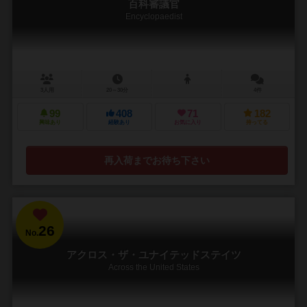
百科審議官
Encyclopaedist
3人用
20～30分
4件
99
408
71
182
興味あり
経験あり
お気に入り
持ってる
再入荷までお待ち下さい
26
No.
アクロス・ザ・ユナイテッドステイツ
Across the United States