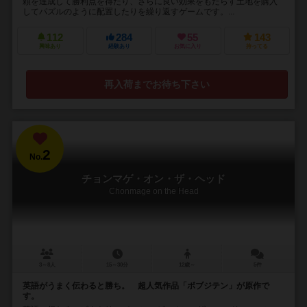
頼を達成して勝利点を得たり、さらに良い効果をもたらす土地を購入
してパズルのように配置したりを繰り返すゲームです。...
112
284
55
143
興味あり
経験あり
お気に入り
持ってる
再入荷までお待ち下さい
2
No.
チョンマゲ・オン・ザ・ヘッド
Chonmage on the Head
3～8人
15～30分
12歳～
5件
英語がうまく伝わると勝ち。 超人気作品「ボブジテン」が原作で
す。