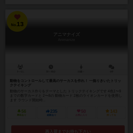
13
No.
アニマナイズ
Animanize
3～4人
30～45分
10歳～
6件
動物をコントロールして最高のサーカスを作れ！ 一捻りきいたトリッ
クテイキング
動物のサーカス作りをテーマとした トリックテイキングです 4色1〜9
までの数字カードと 2〜8の 動物カード 2枚のライオンカードを使用し
ます ラウンド開始時...
56
235
50
143
興味あり
経験あり
お気に入り
持ってる
再入荷までお待ち下さい