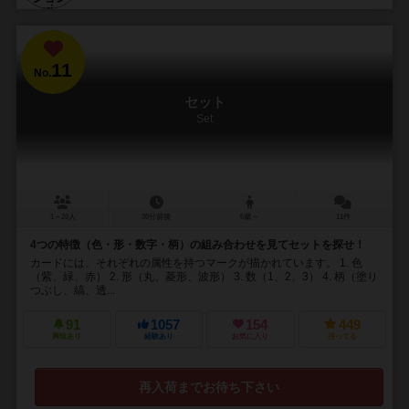
11
No.
セット
Set
1～20人
30分前後
6歳～
11件
4つの特徴（色・形・数字・柄）の組み合わせを見てセットを探せ！
カードには、それぞれの属性を持つマークが描かれています。 1. 色
（紫、緑、赤） 2. 形（丸、菱形、波形） 3. 数（1、2、3） 4. 柄（塗り
つぶし、縞、透...
91
1057
154
449
興味あり
経験あり
お気に入り
持ってる
再入荷までお待ち下さい