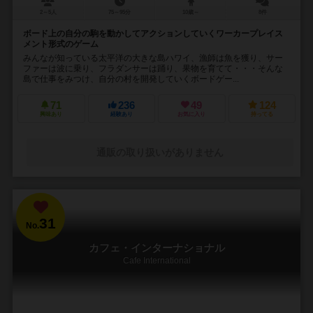
2～5人
75～95分
10歳～
8件
ボード上の自分の駒を動かしてアクションしていくワーカープレイス
メント形式のゲーム
みんなが知っている太平洋の大きな島ハワイ、漁師は魚を獲り、サー
ファーは波に乗り、フラダンサーは踊り、果物を育てて・・・そんな
島で仕事をみつけ、自分の村を開発していくボードゲー...
71
236
49
124
興味あり
経験あり
お気に入り
持ってる
通販の取り扱いがありません
31
No.
カフェ・インターナショナル
Cafe International