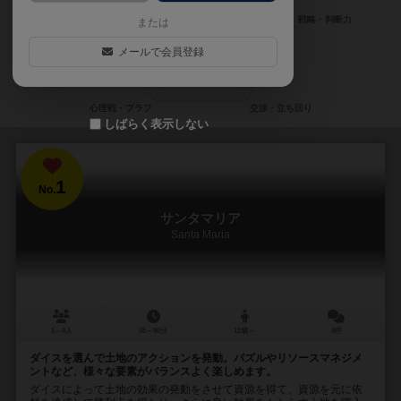
または
メールで会員登録
しばらく表示しない
1
No.
サンタマリア
Santa Maria
1～4人
45～90分
12歳～
4件
ダイスを選んで土地のアクションを発動。パズルやリソースマネジメ
ントなど、様々な要素がバランスよく楽しめます。
ダイスによって土地の効果の発動をさせて資源を得て、資源を元に依