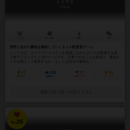
シトラス
Citrus
2～5人
50～80分
10歳～
5件
荒野に自分の農地を開拓していくタイル配置系ゲーム
シトラスは、エリアマジョリティを意識しながらタイルを配置する多
人数アブストラクト”的”ゲームです。手番でやることは単純で、農地タ
イルを購入して配置するか、もしくは自分の農地を...
57
196
37
96
興味あり
経験あり
お気に入り
持ってる
通販の取り扱いがありません
25
No.