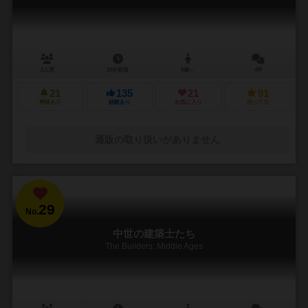
2人用
20分前後
8歳～
4件
21
135
21
91
興味あり
経験あり
お気に入り
持ってる
通販の取り扱いがありません
29
No.
中世の建築士たち
The Builders: Middle Ages