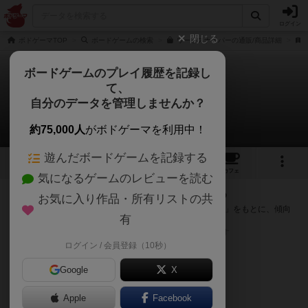
ログイン
閉じる
ボドゲーマTOP
ボードゲームの検索
ワードスナイパーの通販/商品詳細
ボードゲームのプレイ履歴を記録し
て、
ワードスナイパー
自分のデータを管理しませんか？
次のおすすめボードゲーム
約75,000人
がボドゲーマを利用中！
遊んだボードゲームを記録する
11
19
247
トップ
画像
動画
レビュー
カフェ
気になるゲームのレビューを読む
『ワードスナイパー』が好きな方へのおすすめ
お気に入り作品・所有リストの共
このゲームのトップページで投票された「プレイ感の評価」をもとに、傾向
有
が近いボードゲームをランキング形式で紹介します。
※リストには一定の投票数がある作品のみを表示しています
ログイン / 会員登録（10秒）
Google
X
Apple
Facebook