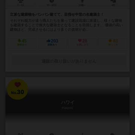
2～4人
30～40分
10歳～
4件
立派な建築物をバンバン建てて、目指せ中世の名建築士！
それぞれ能力が違う職人たちを雇って建設現場に派遣し、様々な建物
を建築することで偉大な建築士となることを目指します。 価値の高い
建物ほど、完成させるにはより多くの資材が必...
45
203
28
83
興味あり
経験あり
お気に入り
持ってる
通販の取り扱いがありません
30
No.
ハワイ
Hawaii