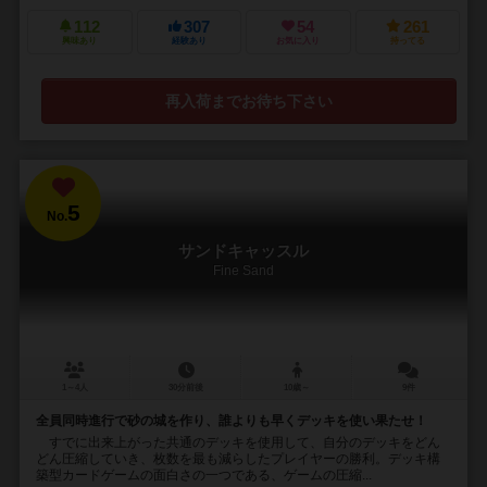
112
307
54
261
興味あり
経験あり
お気に入り
持ってる
再入荷までお待ち下さい
5
No.
サンドキャッスル
Fine Sand
1～4人
30分前後
10歳～
9件
全員同時進行で砂の城を作り、誰よりも早くデッキを使い果たせ！
すでに出来上がった共通のデッキを使用して、自分のデッキをどん
どん圧縮していき、枚数を最も減らしたプレイヤーの勝利。デッキ構
築型カードゲームの面白さの一つである、ゲームの圧縮...