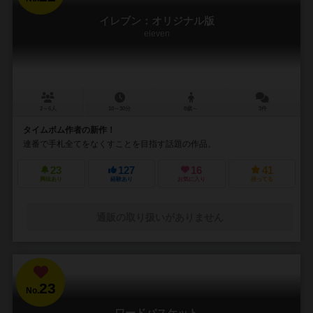
イレブン：オリジナル版
eleven
2～6人
10～30分
8歳～
3件
タイムボム作者の新作！
連番で手札全てをなくすことを目指す話題の作品。
23
127
16
41
興味あり
経験あり
お気に入り
持ってる
通販の取り扱いがありません
23
No.
ワードバスケット