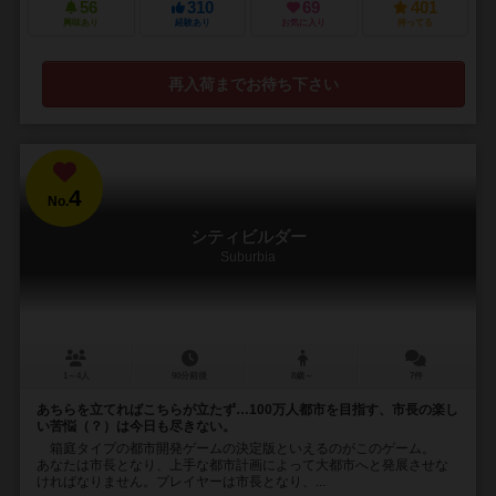
56
310
69
401
興味あり
経験あり
お気に入り
持ってる
再入荷までお待ち下さい
4
No.
シティビルダー
Suburbia
1～4人
90分前後
8歳～
7件
あちらを立てればこちらが立たず…100万人都市を目指す、市長の楽し
い苦悩（？）は今日も尽きない。
箱庭タイプの都市開発ゲームの決定版といえるのがこのゲーム。
あなたは市長となり、上手な都市計画によって大都市へと発展させな
ければなりません。プレイヤーは市長となり、...