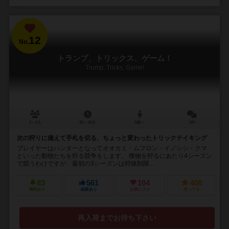
12
No.
トランプ、トリックス、ゲーム！
Trump, Tricks, Game!
3～4人
30～45分
8歳～
5件
次の狩りに備えて手札を切る、ちょっと変わったトリックテイキング
プレイヤーはハンターとなってオオカミ・ムフロン・イノシシ・クマ
といった動物たちを狩る競争をします。 獲物を狩るにあたり4シーズン
で競うわけですが、最初の3シーズンは狩猟制限...
83
561
104
408
興味あり
経験あり
お気に入り
持ってる
再入荷までお待ち下さい