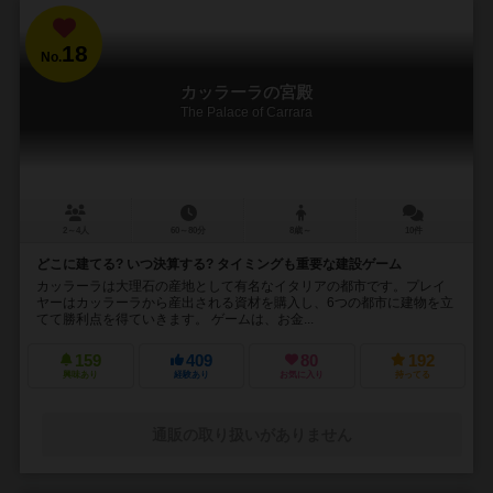
18
No.
カッラーラの宮殿
The Palace of Carrara
2～4人
60～80分
8歳～
10件
どこに建てる? いつ決算する? タイミングも重要な建設ゲーム
カッラーラは大理石の産地として有名なイタリアの都市です。プレイ
ヤーはカッラーラから産出される資材を購入し、6つの都市に建物を立
てて勝利点を得ていきます。 ゲームは、お金...
159
409
80
192
興味あり
経験あり
お気に入り
持ってる
通販の取り扱いがありません