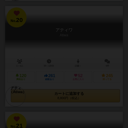
20
No.
アティワ
Atiwa
1～4人
30～120分
12歳～
6件
120
261
52
245
興味あり
経験あり
お気に入り
持ってる
カートに追加する
8,800円（税込）
21
No.