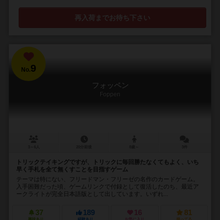
再入荷までお待ち下さい
9
No.
フォッペン
Foppen
3～6人
20分前後
8歳～
3件
トリックテイキングですが、トリックに毎回勝たなくてもよく、いち
早く手札を全て無くすことを目指すゲーム
テーマは特にない、フリードマン・フリーゼの名作のカードゲーム。
入手困難だった頃、ゲームリンクで付録として復活したのち、最近ア
ークライトが完全日本語版として出しています。いずれ...
37
189
16
81
興味あり
経験あり
お気に入り
持ってる