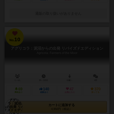
通販の取り扱いがありません
10
No.
アグリコラ：泥沼からの出発 リバイズドエディション
Agricola: Farmers of the Moor
1～4人
30～120分
12歳～
4件
69
140
47
370
興味あり
経験あり
お気に入り
持ってる
カートに追加する
4,950円（税込）