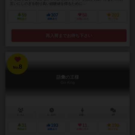
互いにしのぎを削り高い経験値を得るために...
59
307
50
203
興味あり
経験あり
お気に入り
持ってる
再入荷までお待ち下さい
8
No.
語彙の王様
Goi King
2～6人
5～20分
10歳～
3件
31
193
11
190
興味あり
経験あり
お気に入り
持ってる