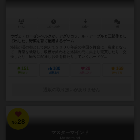
1～4人
120～140分
10歳～
6件
ウヴェ・ローゼンベルクが、アグリコラ、ル・アーブルと三部作とし
て出した、野菜を育て配達するゲーム
洛陽が漢の都として栄えて２０００年前の中国を舞台に、農家となっ
て、野菜を栽培し、収穫が終わると洛陽の門に集まり売買したり、交
換したり、顧客に配達しお金を得たりしていくボードゲ...
151
180
29
169
興味あり
経験あり
お気に入り
持ってる
通販の取り扱いがありません
28
No.
マスターマインド
Mastermind