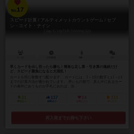
17
No.
スピード計算 / アルティメットカウントゲーム / セブ
ン・エイト・ナイン
7 Ate 9 / UNTER SPANNUNG
2～4人
15分前後
8歳～
3件
早くカードを出し切ったら勝ち！簡単な足し算・引き算の連続だけ
ど、スピード勝負になると大混乱！
カードを同じ枚数ずつ配ります。 カードには、1～10の数字と±1～±3
までの計算方法が書かれています。 早いもの順で、真ん中にあるカー
ドの条件にあうものが手札にあれば、出...
21
137
14
111
興味あり
経験あり
お気に入り
持ってる
再入荷までお待ち下さい