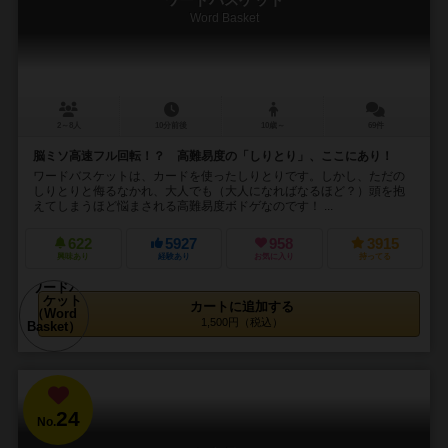
Word Basket
2～8人
10分前後
10歳～
69件
脳ミソ高速フル回転！？ 高難易度の「しりとり」、ここにあり！
ワードバスケットは、カードを使ったしりとりです。しかし、ただの
しりとりと侮るなかれ、大人でも（大人になればなるほど？）頭を抱
えてしまうほど悩まされる高難易度ボドゲなのです！ ...
622
5927
958
3915
興味あり
経験あり
お気に入り
持ってる
カートに追加する
1,500円（税込）
24
No.