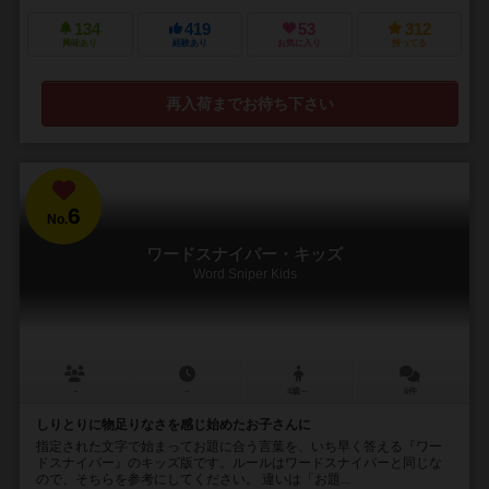
134
419
53
312
興味あり
経験あり
お気に入り
持ってる
再入荷までお待ち下さい
6
No.
ワードスナイパー・キッズ
Word Sniper Kids
－
－
4歳～
6件
しりとりに物足りなさを感じ始めたお子さんに
指定された文字で始まってお題に合う言葉を、いち早く答える『ワー
ドスナイパー』のキッズ版です。ルールはワードスナイパーと同じな
ので、そちらを参考にしてください。 違いは「お題...