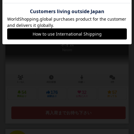
通販の取り扱いがありません
16
No.
ネオム
Neom
1～5人
45分前後
10歳～
3件
54
176
32
57
興味あり
経験あり
お気に入り
持ってる
再入荷までお待ち下さい