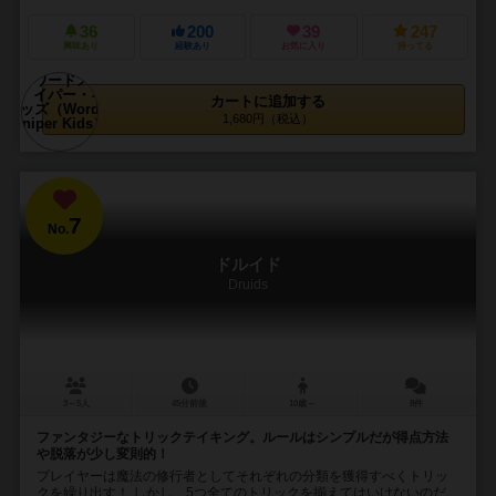
36
200
39
247
興味あり
経験あり
お気に入り
持ってる
カートに追加する
1,680円（税込）
7
No.
ドルイド
Druids
3～5人
45分前後
10歳～
8件
ファンタジーなトリックテイキング。ルールはシンプルだが得点方法
や脱落が少し変則的！
プレイヤーは魔法の修行者としてそれぞれの分類を獲得すべくトリッ
クを繰り出す！ しかし、5つ全てのトリックを揃えてはいけないのだ。