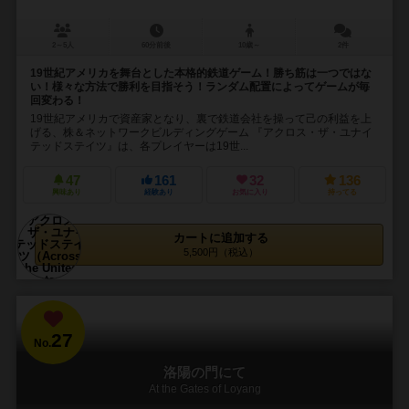
2～5人
60分前後
10歳～
2件
19世紀アメリカを舞台とした本格的鉄道ゲーム！勝ち筋は一つではな
い！様々な方法で勝利を目指そう！ランダム配置によってゲームが毎
回変わる！
19世紀アメリカで資産家となり、裏で鉄道会社を操って己の利益を上
げる、株＆ネットワークビルディングゲーム 『アクロス・ザ・ユナイ
テッドステイツ』は、各プレイヤーは19世...
47
161
32
136
興味あり
経験あり
お気に入り
持ってる
カートに追加する
5,500円（税込）
27
No.
洛陽の門にて
At the Gates of Loyang