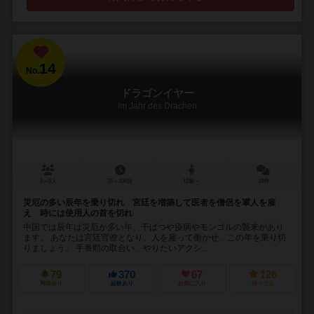
14
No.
ドラゴンイヤー
Im Jahr des Drachen
2～5人
75～100分
12歳～
10件
災厄の多い辰年を乗り切れ 宮廷を増築して医者を僧侶を軍人を雇
え 時には使用人の首を切れ
中国では辰年は災厄が多い年、干ばつや疫病やモンゴルの襲来があり
ます。 あなたは宮廷官僚となり、人を雇って働かせ、この年を乗り切
りましょう。 手番順の取合い、やりたいアクシ...
79
370
67
126
興味あり
経験あり
お気に入り
持ってる