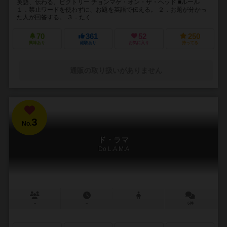
英語、伝わる、ビクトリー チョンマゲ・オン・ザ・ヘッド ■ルール
１．禁止ワードを使わずに、お題を英語で伝える。 ２．お題が分かっ
た人が回答する。 ３．たく...
70
361
52
250
興味あり
経験あり
お気に入り
持ってる
通販の取り扱いがありません
3
No.
ド・ラマ
Do L.A.M.A
－
－
6件