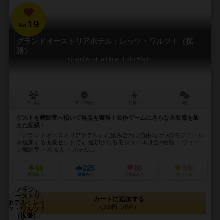
19
No.
グランドオーストリアホテル：レッツ・ワルツ！（拡
張）
Grand Austria Hotel: Let's Waltz!
2～4人
60～120分
12歳～
4件
ゲストを舞踏室へ招いて得点を獲得！名作ゲームにさらなる要素を加
えた拡張！
『グランドオーストリアホテル』に組み合わせ自由な 5つのモジュール
を追加する拡張セットです 追加されるモジュールは全5種類 ・ウィー
ン舞踏室 ・有名人 ・ホテル...
99
225
80
340
興味あり
経験あり
お気に入り
持ってる
カートに追加する
7,700円（税込）