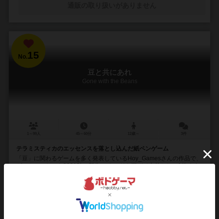
通販の取り扱いがありません
15
No.
豆と共にあれ
Gone with the Beans
1～99人
45～60分
12歳～
3件
テラミスティカのエッセンスを落とし込んだ紙ペンゲーム
「豆」に関わるゲームを多く発表しているHoy_Gamesさんの作品で、
ゲームマーケット2021秋の新作。 カードを混ぜて山札とし、1枚めく
って全員が同時に書き込みを行う...
109
197
38
141
興味あり
経験あり
お気に入り
持ってる