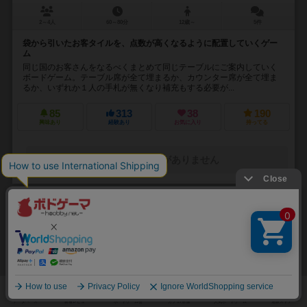
2～4人
60～80分
12歳～
5件
袋から引いたお客タイルを、点数が高くなるように配置していくゲー
ム
同じ国のお客さんをなるべくまとめて同じテーブルにご案内していく
ボードゲーム。テーブル席が全て埋まるか、カウンター席が全て埋ま
るか、いずれか１人の手札が無くなり補充もする必要が...
85
313
38
190
興味あり
経験あり
お気に入り
持ってる
通販の取り扱いがありません
32
No.
バレッタ
Valletta