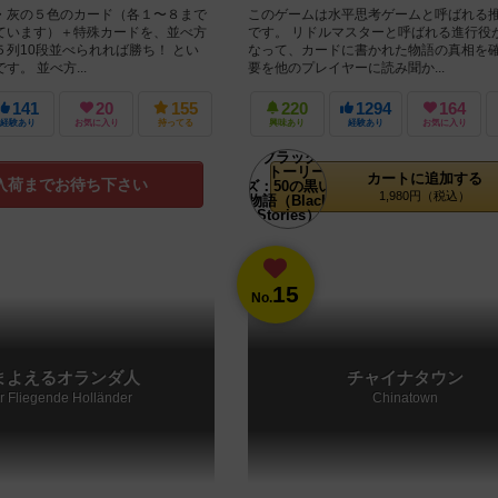
・灰の５色のカード（各１〜８まで
このゲームは水平思考ゲームと呼ばれる
ています）＋特殊カードを、並べ方
です。 リドルマスターと呼ばれる進行役
列10段並べられれば勝ち！ とい
なって、カードに書かれた物語の真相を
。 並べ方...
要を他のプレイヤーに読み聞か...
141
20
155
220
1294
164
経験あり
お気に入り
持ってる
興味あり
経験あり
お気に入り
カートに追加する
入荷までお待ち下さい
1,980円（税込）
15
No.
まよえるオランダ人
チャイナタウン
r Fliegende Holländer
Chinatown