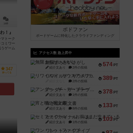
14件
ボドファン
わ！』
ボードゲームに特化したクラウドファンディング
ーマトーク
ッコミワー
戦うゲーム
アクセス数 急上昇中
無限まちがいさがし
574
PT
紹介文あり
2件の投稿
347
持ってる
リワイルド：サウスアメリカ
389
PT
紹介文なし
2件の投稿
アンダー・ザ・テーブラー
378
PT
紹介文あり
1件の投稿
宵と暁の呪文書
133
PT
紹介文あり
8件の投稿
セミファイナル ～お前はまだ生きている～
103
PT
紹介文あり
1件の投稿
ワン・トゥ・ファイブ
97