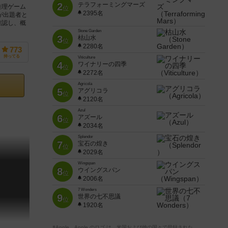
2
テラフォーミングマーズ
推理ゲーム
位
2395名
が出題者と
確認し、概
Stone Garden
3
枯山水
位
2280名
773
持ってる
Viticulture
4
ワイナリーの四季
位
2272名
Agricola
5
アグリコラ
位
2120名
Azul
6
アズール
位
2034名
Splendor
7
宝石の煌き
位
2029名
Wingspan
8
ウイングスパン
位
2006名
7 Wonders
9
世界の七不思議
位
1920名
※Apple、Apple のロゴ は、米国および他の国々で登録された