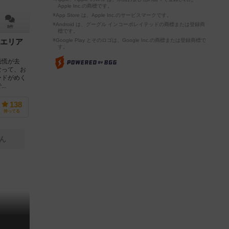
Apple Inc.の商標です。
※App Store は、Apple Inc.のサービスマークです。
※Android は、グーグル インコーポレイテッドの商標または登録商
8件
標です。
※Google Play とそのロゴは、Google Inc.の商標または登録商標で
エリア
す。
恐慌が去
なって、お
ードがめく
..
138
持ってる
ん