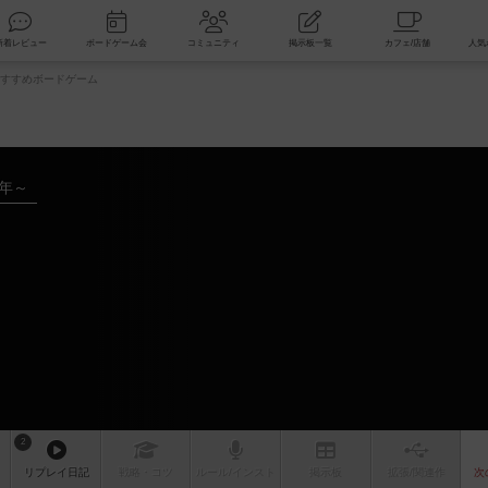
索
新着レビュー
ボードゲーム会
コミュニティ
掲示板一覧
すすめボードゲーム
9年～
ク
ム
2
リプレイ
日記
戦略
・コツ
ルール
/インスト
掲示板
拡張/関連
作
次