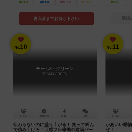
興味あり
経験あり
お気に入り
持ってる
興味あり
通販
再入荷までお待ち下さい
10
11
No.
No.
チーム3・グリーン
TEAM3 GREEN
3～6人
30分前後
14歳～
9件
1～5人
伝わらないのに盛り上がる！ 笑って叫ん
かあいい動物
で積み上げろ！五感フル稼働の建築パー
ぜ！