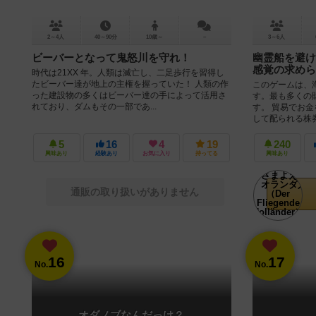
2～4人
40～90分
10歳～
－
3～6人
ビーバーとなって鬼怒川を守れ！
幽霊船を避け
感覚の求めら
時代は21XX 年。人類は滅亡し、二足歩行を習得し
たビーバー達が地上の主権を握っていた！ 人類の作
このゲームは、
った建設物の多くはビーバー達の手によって活用さ
す。最も多くの
れており、ダムもその一部であ...
す。 貿易でお
して配られる株券
5
16
4
19
240
興味あり
経験あり
お気に入り
持ってる
興味あり
通販の取り扱いがありません
16
17
No.
No.
オダノブなんだっけ？