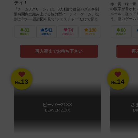
ティ！
赤・黄・緑・青
の数字が書かれ
『チーム3 グリーン』は、3人1組で建築パズルを制
ルールに従って５
限時間内に組み上げる協力型パーティーゲーム。役
う、協力ゲームです
割は3つ──設計図を見て“ジェスチャー”だけで伝え
る【設計士】、そのジェスチャ...
81
541
74
180
60
興味あり
経験あり
お気に入り
持ってる
興味あり
再入荷までお待ち下さい
再
13
14
No.
No.
ビーバー21XX
さ
BEAVER 21XX
De