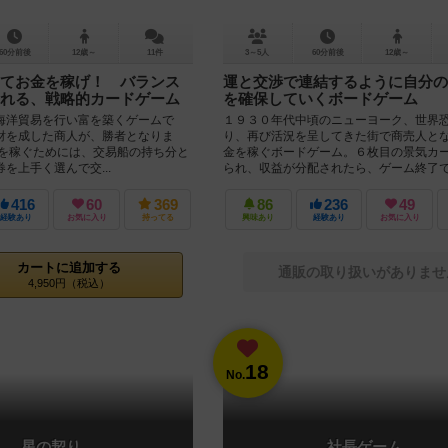
60分前後
12歳～
11件
3～5人
60分前後
12歳～
てお金を稼げ！ バランス
運と交渉で連結するように自分の
れる、戦略的カードゲーム
を確保していくボードゲーム
海洋貿易を行い富を築くゲームで
１９３０年代中頃のニューヨーク、世界
財を成した商人が、勝者となりま
り、再び活況を呈してきた街で商売人と
金を稼ぐためには、交易船の持ち分と
金を稼ぐボードゲーム。６枚目の景気カ
を上手く選んで交...
られ、収益が分配されたら、ゲーム終了で.
416
60
369
86
236
49
経験あり
お気に入り
持ってる
興味あり
経験あり
お気に入り
カートに追加する
通販の取り扱いがありませ
4,950円（税込）
18
No.
星の契り
社長ゲーム