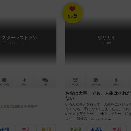
9
No.
ンスターレストラン
ウリカイ
Fast Food Fear!
Urikai
10～30分
8歳～
1件
2～4人
30～60分
12歳～
お金は大事、でも、人生はそれだ
ない
いろんなモノを買って、人生をエンジョ
説明文の編集者を募集中
う！ でも、手に入れてしまったら、それ
のモノを買うために、他プレイヤーに叩
ょう！ 自分の「欲しい」と...
48
3
48
149
181
33