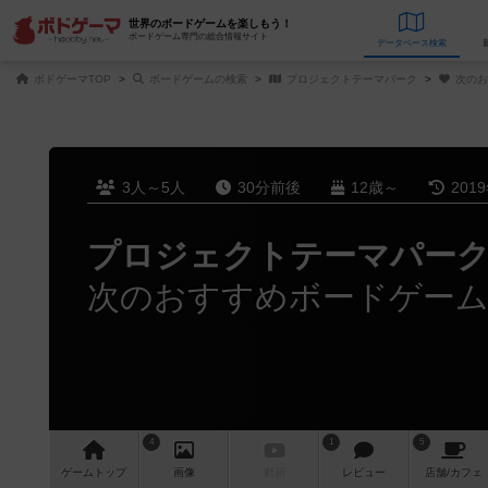
世界のボードゲームを楽しもう！
ボードゲーム専門の総合情報サイト
データベース
検
ボドゲーマTOP
ボードゲームの検索
プロジェクトテーマパーク
次のお
3人～5人
30分前後
12歳～
201
プロジェクトテーマパー
次のおすすめボードゲー
4
1
5
ゲーム
トップ
画像
動画
レビュー
店舗/
カフェ