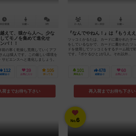
20分前後
12歳～
3件
2～8人
10～20分
12歳～
越えて、猿から人へ。少な
『なんでやねん！』は『もうええ
してモノを集めて進化せ
ツッコミかるたは、カードに書かれたテ
ンバ！！
をしているなかで、カードに書かれたツ
ドを使用してツッコミをするチーム戦で
年前の寒く乾燥し荒廃していくアフ
です。｢ボケるひと｣が1人。それ以外...
なさんは猿人です。この厳しい環境を
・サピエンスへと進化しましょう。
た単語だ...
112
39
105
101
478
60
経験あり
お気に入り
持ってる
興味あり
経験あり
お気に入り
入荷までお待ち下さい
再入荷までお待ち下さい
6
No.