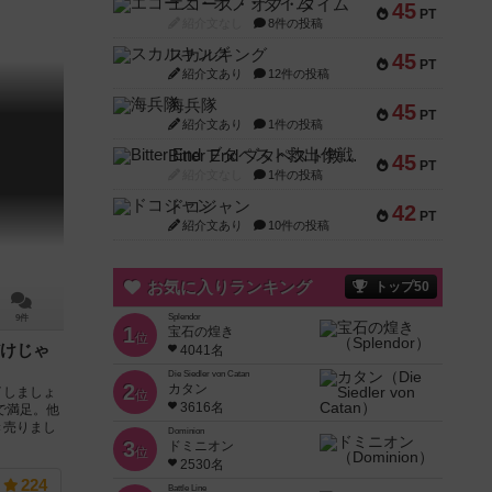
エコーズ・オブ・タイム
45
PT
紹介文なし
8件の投稿
スカルキング
45
PT
紹介文あり
12件の投稿
海兵隊
45
PT
紹介文あり
1件の投稿
Bitter End ブタペスト救出作戦
45
PT
紹介文なし
1件の投稿
ドコジャン
42
PT
紹介文あり
10件の投稿
お気に入りランキング
トップ50
Splendor
9件
1
宝石の煌き
位
けじゃ
4041名
Die Siedler von Catan
2
カタン
イしましょ
位
3616名
で満足。他
き売りまし
Dominion
3
ドミニオン
位
2530名
224
Battle Line