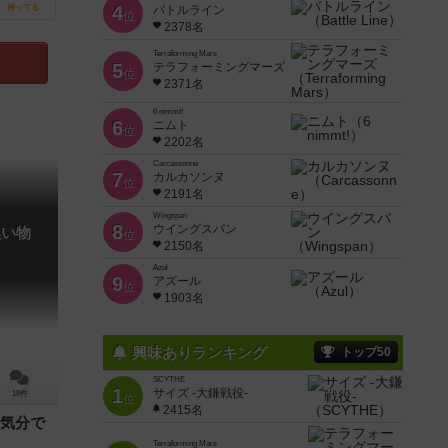
4
持ってる
バトルライン
位
2378名
Terraforming Mars
5
テラフォーミングマーズ
位
2371名
6 nimmt!
6
ニムト
位
2202名
Carcassonne
7
カルカソンヌ
位
2191名
Wingspan
8
ウイングスパン
黒い物
位
2150名
Azul
9
アズール
位
1903名
興味ありランキング
トップ50
SCYTHE
1
サイズ -大鎌戦役-
18件
位
2415名
気分で
Terraforming Mars