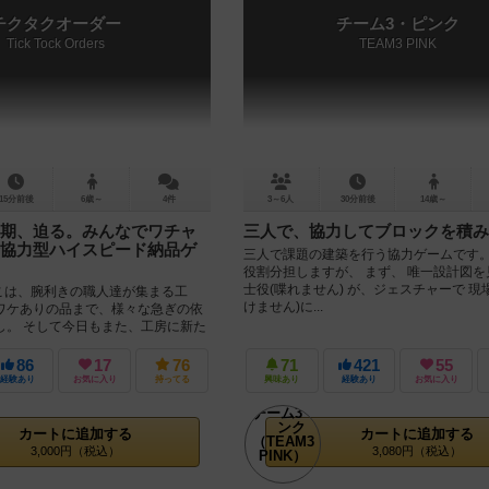
チクタクオーダー
チーム3・ピンク
Tick Tock Orders
TEAM3 PINK
15分前後
6歳～
4件
3～6人
30分前後
14歳～
期、迫る。みんなでワチャ
三人で、協力してブロックを積み
協力型ハイスピード納品ゲ
三人で課題の建築を行う協力ゲームです。
役割分担しますが、 まず、 唯一設計図
士役(喋れません) が、ジェスチャーで 現
ここは、腕利きの職人達が集まる工
けません)に...
ワケありの品まで、様々な急ぎの依
し。 そして今日もまた、工房に新た
す……。 ...
86
17
76
71
421
55
経験あり
お気に入り
持ってる
興味あり
経験あり
お気に入り
カートに追加する
カートに追加する
3,000円（税込）
3,080円（税込）