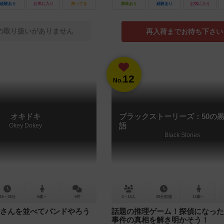
経験あり
お気に入り
持ってる
興味あり
経験あり
お気に入り
の取り扱いがありません
再入荷までお待ち下さい
12
No.
オキドキ
ブラックストーリーズ：50の
Okey Dokey
語
Black Stories
16～32分
6歳～
5件
2～15人
20分前後
12歳～
さんを並べてバンドやろう
話題の推理ゲーム！探偵になった
事件の真相を解き明かそう！