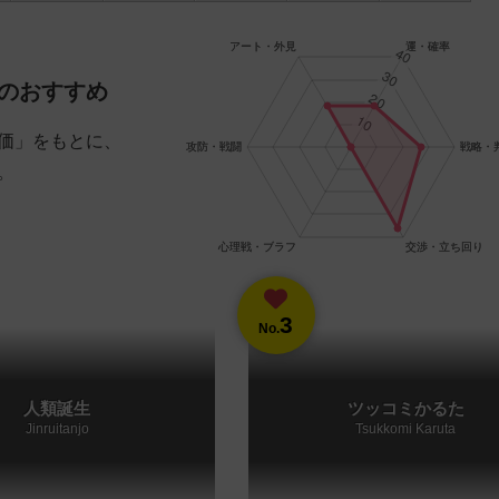
のおすすめ
価」をもとに、
。
3
No.
人類誕生
ツッコミかるた
Jinruitanjo
Tsukkomi Karuta