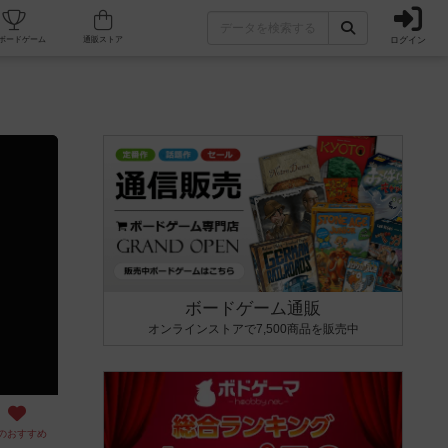
ログイン
カフェ/店舗
人気ボードゲーム
通販ストア
ボードゲーム通販
オンラインストアで7,500商品を販売中
のおすすめ