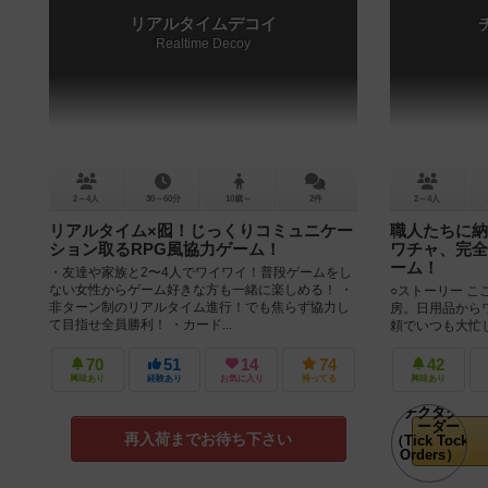
リアルタイムデコイ
Realtime Decoy
2～4人
30～60分
10歳～
2件
2～4人
リアルタイム×囮！じっくりコミュニケー
職人たちに納
ション取るRPG風協力ゲーム！
ワチャ、完全
ーム！
・友達や家族と2〜4人でワイワイ！普段ゲームをし
ない女性からゲーム好きな方も一緒に楽しめる！ ・
○ストーリー 
非ターン制のリアルタイム進行！でも焦らず協力し
房。日用品から
て目指せ全員勝利！ ・カード...
頼でいつも大忙
な依頼が舞い込みま
70
51
14
74
42
興味あり
経験あり
お気に入り
持ってる
興味あり
再入荷までお待ち下さい