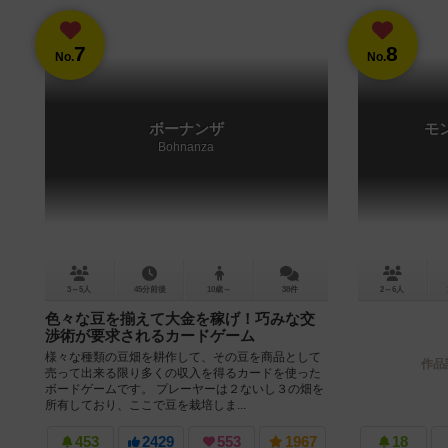
7
8
No.
No.
ボーナンザ
モ
Bohnanza
3～5人
45分前後
10歳～
38件
2～6人
色々な豆を揃えて大金を稼げ！巧みな交
渉術が要求されるカードゲーム
様々な種類の豆畑を耕作して、その豆を商品として
作品
売って出来る限り多くの収入を得るカードを使った
ボードゲームです。 プレーヤーは２ないし３の畑を
所有しており、ここで豆を栽培しま...
453
2429
553
1967
18