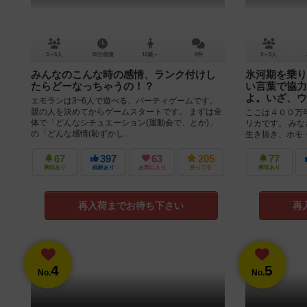
3～6人
30分前後
12歳～
6件
3～5人
みんなのこんな時の感情、ランク付けし
氷河期を乗り
たらどーなっちゃうの！？
い言葉で協力
よ。いざ、ウ
エモランは3~6人で遊べる、パーティゲームです。
親の人を決めてからゲームスタートです。 まずは全
ここは４００万
体で「どんなシチュエーション(運動会で、とか)」
リカです。 み
の「どんな感情(恥ずかし...
生き抜き、ホモ
人類誕生は限られ
67
397
63
205
77
興味あり
経験あり
お気に入り
持ってる
興味あり
再入荷までお待ち下さい
再
4
5
No.
No.