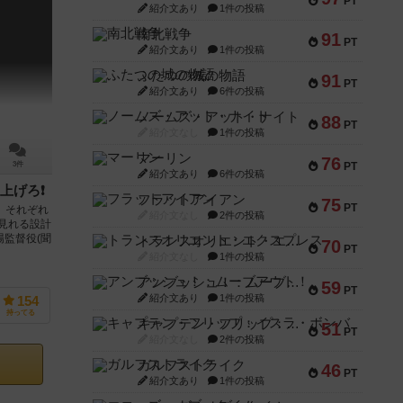
PT
紹介文あり
1件の投稿
南北戦争
91
PT
紹介文あり
1件の投稿
ふたつの城の物語
91
PT
紹介文あり
6件の投稿
ノームズ・アット・ナイト
88
PT
紹介文なし
1件の投稿
マーリン
76
PT
3件
紹介文あり
6件の投稿
上げろ❗
フラットアイアン
75
PT
 それぞれ
紹介文なし
2件の投稿
を見れる設計
場監督役(聞
トランスオリエント・エクスプレス
70
PT
紹介文なし
1件の投稿
アンブッシュ！：ムーブアウト！
59
PT
紹介文あり
1件の投稿
154
持ってる
キャプテン・フリップ：イスラ・ボンバ
51
PT
紹介文なし
2件の投稿
ガルフストライク
46
PT
紹介文あり
1件の投稿